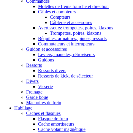
Commandes
Molettes de freins fourche et direction
Câbles et compteurs
Compteurs
Câblerie et accessoires
Avertisseurs: trompettes, poires, klaxons
Trompettes, poires, klaxons
Béquilles: armatures, pinces, ressorts
Commutateurs et interrupteurs
Guidon et accessoires
Leviers, manettes, rétroviseurs
Guidons
Ressorts
Ressorts divers
Ressorts de kick, de sélecteur
Divers
Visserie
Freinage
Garde boue
Mâchoires de frein
Habillage
Caches et flasques
Flasque de frein
Cache amortisseurs
Cache volant magnétique