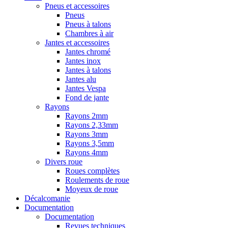
Pneus et accessoires
Pneus
Pneus à talons
Chambres à air
Jantes et accessoires
Jantes chromé
Jantes inox
Jantes à talons
Jantes alu
Jantes Vespa
Fond de jante
Rayons
Rayons 2mm
Rayons 2,33mm
Rayons 3mm
Rayons 3,5mm
Rayons 4mm
Divers roue
Roues complètes
Roulements de roue
Moyeux de roue
Décalcomanie
Documentation
Documentation
Revues techniques