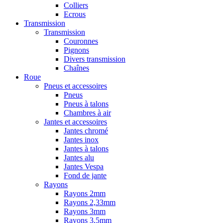
Colliers
Ecrous
Transmission
Transmission
Couronnes
Pignons
Divers transmission
Chaînes
Roue
Pneus et accessoires
Pneus
Pneus à talons
Chambres à air
Jantes et accessoires
Jantes chromé
Jantes inox
Jantes à talons
Jantes alu
Jantes Vespa
Fond de jante
Rayons
Rayons 2mm
Rayons 2,33mm
Rayons 3mm
Rayons 3,5mm