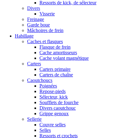
Ressorts de kick, de sélecteur
Divers
Visserie
Freinage
Garde boue
Mâchoires de frein
Habillage
Caches et flasques
Flasque de frein
Cache amortisseurs
Cache volant magnétique
Carters
Carters primaire
Carters de chaîne
Caoutchoucs
Poignées
Repose-pieds
Sélecteur, kick
Soufflets de fourche
Divers caoutchouc
Grippe genoux
Sellerie
Couvre selles
Selles
Ressorts et crochets