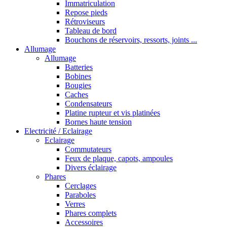
Immatriculation
Repose pieds
Rétroviseurs
Tableau de bord
Bouchons de réservoirs, ressorts, joints ...
Allumage
Allumage
Batteries
Bobines
Bougies
Caches
Condensateurs
Platine rupteur et vis platinées
Bornes haute tension
Electricité / Eclairage
Eclairage
Commutateurs
Feux de plaque, capots, ampoules
Divers éclairage
Phares
Cerclages
Paraboles
Verres
Phares complets
Accessoires