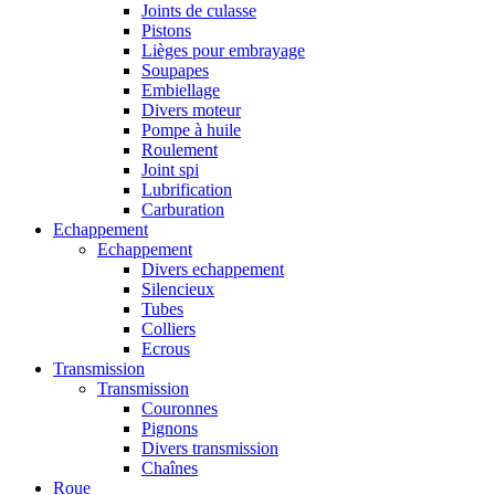
Joints de culasse
Pistons
Lièges pour embrayage
Soupapes
Embiellage
Divers moteur
Pompe à huile
Roulement
Joint spi
Lubrification
Carburation
Echappement
Echappement
Divers echappement
Silencieux
Tubes
Colliers
Ecrous
Transmission
Transmission
Couronnes
Pignons
Divers transmission
Chaînes
Roue