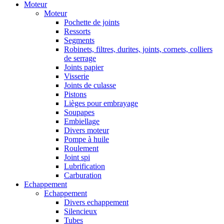
Moteur
Moteur
Pochette de joints
Ressorts
Segments
Robinets, filtres, durites, joints, cornets, colliers
de serrage
Joints papier
Visserie
Joints de culasse
Pistons
Lièges pour embrayage
Soupapes
Embiellage
Divers moteur
Pompe à huile
Roulement
Joint spi
Lubrification
Carburation
Echappement
Echappement
Divers echappement
Silencieux
Tubes