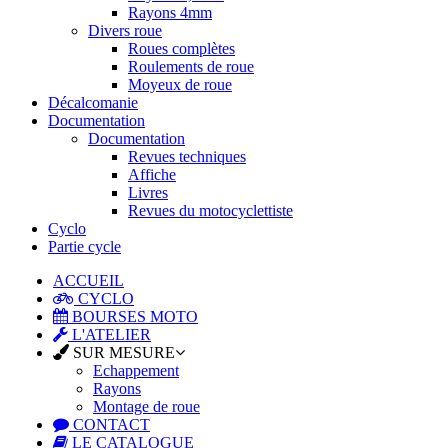
Rayons 4mm
Divers roue
Roues complètes
Roulements de roue
Moyeux de roue
Décalcomanie
Documentation
Documentation
Revues techniques
Affiche
Livres
Revues du motocyclettiste
Cyclo
Partie cycle
ACCUEIL
CYCLO
BOURSES MOTO
L'ATELIER
SUR MESURE
Echappement
Rayons
Montage de roue
CONTACT
LE CATALOGUE