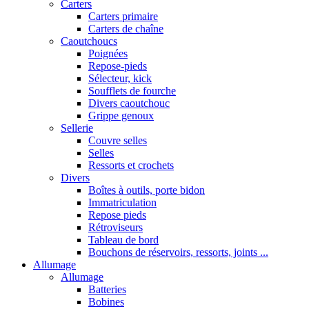
Carters
Carters primaire
Carters de chaîne
Caoutchoucs
Poignées
Repose-pieds
Sélecteur, kick
Soufflets de fourche
Divers caoutchouc
Grippe genoux
Sellerie
Couvre selles
Selles
Ressorts et crochets
Divers
Boîtes à outils, porte bidon
Immatriculation
Repose pieds
Rétroviseurs
Tableau de bord
Bouchons de réservoirs, ressorts, joints ...
Allumage
Allumage
Batteries
Bobines