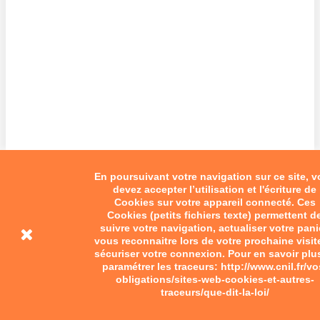
En poursuivant votre navigation sur ce site, 
devez accepter l’utilisation et l'écriture de
Cookies sur votre appareil connecté. Ces
Cookies (petits fichiers texte) permettent d
suivre votre navigation, actualiser votre pani
vous reconnaitre lors de votre prochaine visit
sécuriser votre connexion. Pour en savoir plu
paramétrer les traceurs: http://www.cnil.fr/vo
obligations/sites-web-cookies-et-autres-
traceurs/que-dit-la-loi/