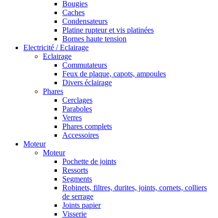
Bougies
Caches
Condensateurs
Platine rupteur et vis platinées
Bornes haute tension
Electricité / Eclairage
Eclairage
Commutateurs
Feux de plaque, capots, ampoules
Divers éclairage
Phares
Cerclages
Paraboles
Verres
Phares complets
Accessoires
Moteur
Moteur
Pochette de joints
Ressorts
Segments
Robinets, filtres, durites, joints, cornets, colliers
de serrage
Joints papier
Visserie