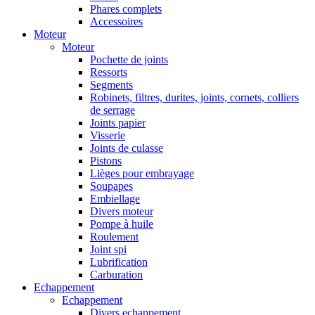
Phares complets
Accessoires
Moteur
Moteur
Pochette de joints
Ressorts
Segments
Robinets, filtres, durites, joints, cornets, colliers
de serrage
Joints papier
Visserie
Joints de culasse
Pistons
Lièges pour embrayage
Soupapes
Embiellage
Divers moteur
Pompe à huile
Roulement
Joint spi
Lubrification
Carburation
Echappement
Echappement
Divers echappement