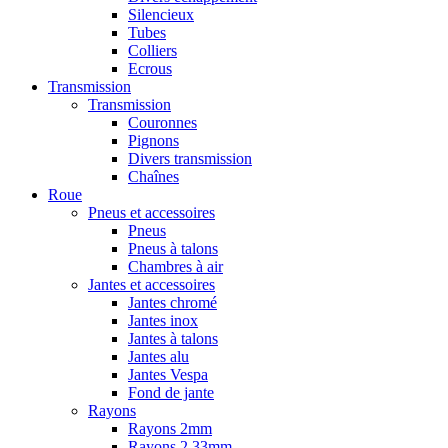
Silencieux
Tubes
Colliers
Ecrous
Transmission
Transmission
Couronnes
Pignons
Divers transmission
Chaînes
Roue
Pneus et accessoires
Pneus
Pneus à talons
Chambres à air
Jantes et accessoires
Jantes chromé
Jantes inox
Jantes à talons
Jantes alu
Jantes Vespa
Fond de jante
Rayons
Rayons 2mm
Rayons 2,33mm