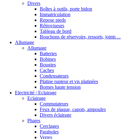
Divers
Boîtes à outils, porte bidon
Immatriculation
Repose pieds
Rétroviseurs
Tableau de bord
Bouchons de réservoirs, ressorts, joints ...
Allumage
Allumage
Batteries
Bobines
Bougies
Caches
Condensateurs
Platine rupteur et vis platinées
Bornes haute tension
Electricité / Eclairage
Eclairage
Commutateurs
Feux de plaque, capots, ampoules
Divers éclairage
Phares
Cerclages
Paraboles
Verres