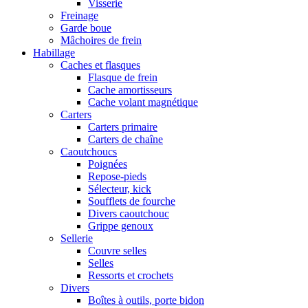
Visserie
Freinage
Garde boue
Mâchoires de frein
Habillage
Caches et flasques
Flasque de frein
Cache amortisseurs
Cache volant magnétique
Carters
Carters primaire
Carters de chaîne
Caoutchoucs
Poignées
Repose-pieds
Sélecteur, kick
Soufflets de fourche
Divers caoutchouc
Grippe genoux
Sellerie
Couvre selles
Selles
Ressorts et crochets
Divers
Boîtes à outils, porte bidon