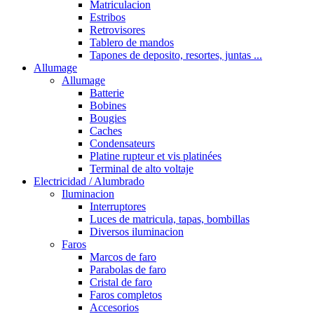
Matriculacion
Estribos
Retrovisores
Tablero de mandos
Tapones de deposito, resortes, juntas ...
Allumage
Allumage
Batterie
Bobines
Bougies
Caches
Condensateurs
Platine rupteur et vis platinées
Terminal de alto voltaje
Electricidad / Alumbrado
Iluminacion
Interruptores
Luces de matricula, tapas, bombillas
Diversos iluminacion
Faros
Marcos de faro
Parabolas de faro
Cristal de faro
Faros completos
Accesorios