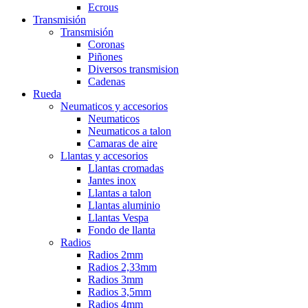
Ecrous
Transmisión
Transmisión
Coronas
Piñones
Diversos transmision
Cadenas
Rueda
Neumaticos y accesorios
Neumaticos
Neumaticos a talon
Camaras de aire
Llantas y accesorios
Llantas cromadas
Jantes inox
Llantas a talon
Llantas aluminio
Llantas Vespa
Fondo de llanta
Radios
Radios 2mm
Radios 2,33mm
Radios 3mm
Radios 3,5mm
Radios 4mm