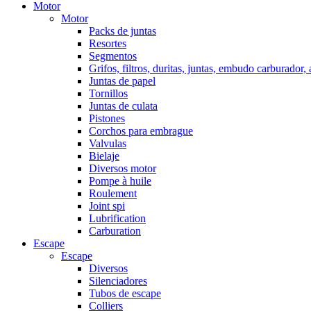
Motor
Motor
Packs de juntas
Resortes
Segmentos
Grifos, filtros, duritas, juntas, embudo carburador,
Juntas de papel
Tornillos
Juntas de culata
Pistones
Corchos para embrague
Valvulas
Bielaje
Diversos motor
Pompe à huile
Roulement
Joint spi
Lubrification
Carburation
Escape
Escape
Diversos
Silenciadores
Tubos de escape
Colliers