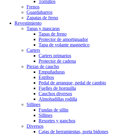
Tornillos
Frenos
Guardabarros
Zapatas de freno
Revestimiento
Tapas y mascaras
Tapas de freno
Protector de amortiguador
Tapa de volante magnetico
Carters
Carters primarios
Protector de cadena
Piezas de caucho
Empuñaduras
Estribos
Pedal de arranque, pedal de cambio
Fuelles de horquilla
Cauchos diversos
Almohadillas rodilla
Sillines
Fundas de sillin
Sillines
Resortes y ganchos
Diversos
Cajas de herramientas, porta bidones