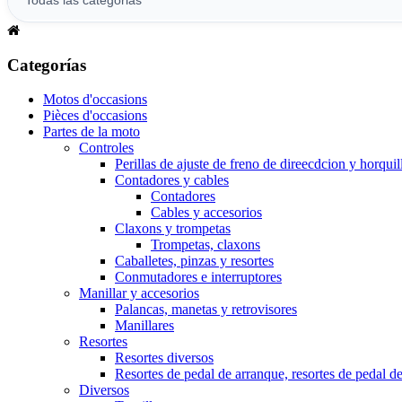
Categorías
Motos d'occasions
Pièces d'occasions
Partes de la moto
Controles
Perillas de ajuste de freno de direecdcion y horquil
Contadores y cables
Contadores
Cables y accesorios
Claxons y trompetas
Trompetas, claxons
Caballetes, pinzas y resortes
Conmutadores e interruptores
Manillar y accesorios
Palancas, manetas y retrovisores
Manillares
Resortes
Resortes diversos
Resortes de pedal de arranque, resortes de pedal d
Diversos