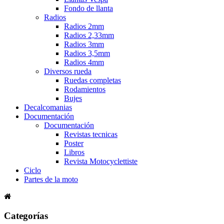
Fondo de llanta
Radios
Radios 2mm
Radios 2,33mm
Radios 3mm
Radios 3,5mm
Radios 4mm
Diversos rueda
Ruedas completas
Rodamientos
Bujes
Decalcomanias
Documentación
Documentación
Revistas tecnicas
Poster
Libros
Revista Motocyclettiste
Ciclo
Partes de la moto
Categorías