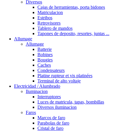
Diversos
Cajas de herramientas, porta bidones
Matriculacion
Estribos
Retrovisores
Tablero de mandos
Tapones de deposito, resortes, juntas ...
Allumage
Allumage
Batterie
Bobines
Bougies
Caches
Condensateurs
Platine rupteur et vis platinées
Terminal de alto voltaje
Electricidad / Alumbrado
Iluminacion
Interruptores
Luces de matricula, tapas, bombillas
Diversos iluminacion
Faros
Marcos de faro
Parabolas de faro
Cristal de faro