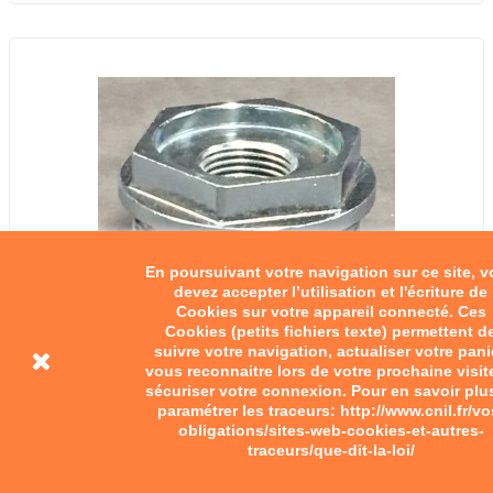
En poursuivant votre navigation sur ce site, 
devez accepter l’utilisation et l'écriture de
Cookies sur votre appareil connecté. Ces
Cookies (petits fichiers texte) permettent d
suivre votre navigation, actualiser votre pani
vous reconnaitre lors de votre prochaine visit
sécuriser votre connexion. Pour en savoir plu
paramétrer les traceurs: http://www.cnil.fr/vo
obligations/sites-web-cookies-et-autres-
traceurs/que-dit-la-loi/