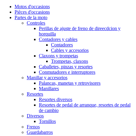
Motos d'occasions
Pièces d'occasions
Partes de la moto
Controles
Perillas de ajuste de freno de direecdcion y
horquilla
Contadores y cables
Contadores
Cables y accesorios
Claxons y trompetas
Trompetas, claxons
Caballetes, pinzas y resortes
Conmutadores e interruptores
Manillar y accesorios
Palancas, manetas y retrovisores
Manillares
Resortes
Resortes diversos
Resortes de pedal de arranque, resortes de pedal
de cambio
Diversos
Tornillos
Frenos
Guardabarros