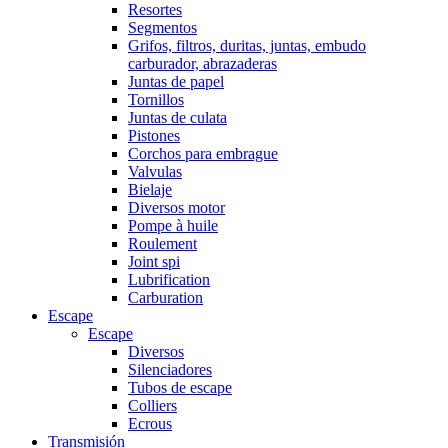
Resortes
Segmentos
Grifos, filtros, duritas, juntas, embudo
carburador, abrazaderas
Juntas de papel
Tornillos
Juntas de culata
Pistones
Corchos para embrague
Valvulas
Bielaje
Diversos motor
Pompe à huile
Roulement
Joint spi
Lubrification
Carburation
Escape
Escape
Diversos
Silenciadores
Tubos de escape
Colliers
Ecrous
Transmisión