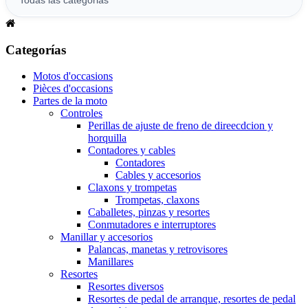
Categorías
Motos d'occasions
Pièces d'occasions
Partes de la moto
Controles
Perillas de ajuste de freno de direecdcion y
horquilla
Contadores y cables
Contadores
Cables y accesorios
Claxons y trompetas
Trompetas, claxons
Caballetes, pinzas y resortes
Conmutadores e interruptores
Manillar y accesorios
Palancas, manetas y retrovisores
Manillares
Resortes
Resortes diversos
Resortes de pedal de arranque, resortes de pedal