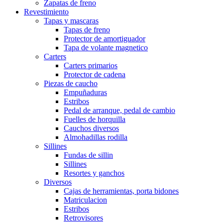
Zapatas de freno
Revestimiento
Tapas y mascaras
Tapas de freno
Protector de amortiguador
Tapa de volante magnetico
Carters
Carters primarios
Protector de cadena
Piezas de caucho
Empuñaduras
Estribos
Pedal de arranque, pedal de cambio
Fuelles de horquilla
Cauchos diversos
Almohadillas rodilla
Sillines
Fundas de sillin
Sillines
Resortes y ganchos
Diversos
Cajas de herramientas, porta bidones
Matriculacion
Estribos
Retrovisores