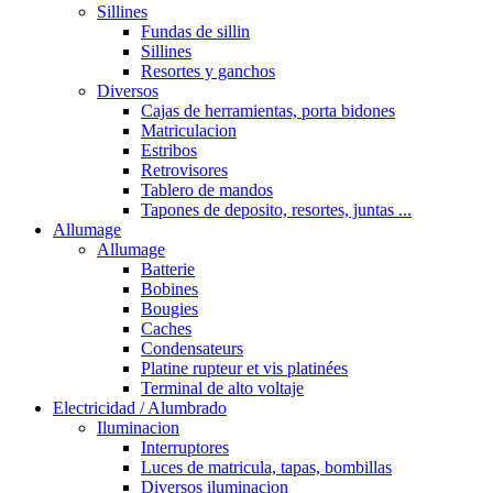
Sillines
Fundas de sillin
Sillines
Resortes y ganchos
Diversos
Cajas de herramientas, porta bidones
Matriculacion
Estribos
Retrovisores
Tablero de mandos
Tapones de deposito, resortes, juntas ...
Allumage
Allumage
Batterie
Bobines
Bougies
Caches
Condensateurs
Platine rupteur et vis platinées
Terminal de alto voltaje
Electricidad / Alumbrado
Iluminacion
Interruptores
Luces de matricula, tapas, bombillas
Diversos iluminacion