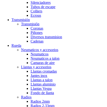
Silenciadores
Tubos de escape
Colliers
Ecrous
Transmisión
Transmisión
Coronas
Piñones
Diversos transmision
Cadenas
Rueda
Neumaticos y accesorios
Neumaticos
Neumaticos a talon
Camaras de aire
Llantas y accesorios
Llantas cromadas
Jantes inox
Llantas a talon
Llantas aluminio
Llantas Vespa
Fondo de llanta
Radios
Radios 2mm
Radios 2,33mm