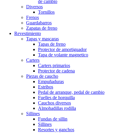
de cambio
Diversos
Tornillos
Frenos
Guardabarros
Zapatas de freno
Revestimiento
Tapas y mascaras
Tapas de freno
Protector de amortiguador
Tapa de volante magnetico
Carters
Carters primarios
Protector de cadena
Piezas de caucho
Empuñaduras
Estribos
Pedal de arranque, pedal de cambio
Fuelles de horquilla
Cauchos diversos
Almohadillas rodilla
Sillines
Fundas de sillin
Sillines
Resortes y ganchos