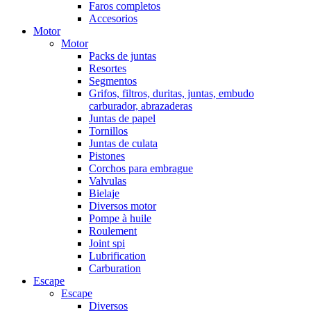
Faros completos
Accesorios
Motor
Motor
Packs de juntas
Resortes
Segmentos
Grifos, filtros, duritas, juntas, embudo
carburador, abrazaderas
Juntas de papel
Tornillos
Juntas de culata
Pistones
Corchos para embrague
Valvulas
Bielaje
Diversos motor
Pompe à huile
Roulement
Joint spi
Lubrification
Carburation
Escape
Escape
Diversos