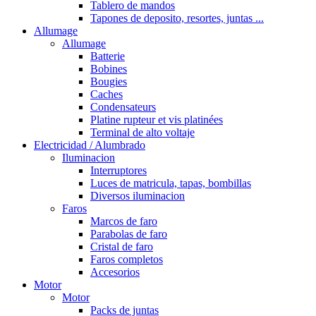
Tablero de mandos
Tapones de deposito, resortes, juntas ...
Allumage
Allumage
Batterie
Bobines
Bougies
Caches
Condensateurs
Platine rupteur et vis platinées
Terminal de alto voltaje
Electricidad / Alumbrado
Iluminacion
Interruptores
Luces de matricula, tapas, bombillas
Diversos iluminacion
Faros
Marcos de faro
Parabolas de faro
Cristal de faro
Faros completos
Accesorios
Motor
Motor
Packs de juntas