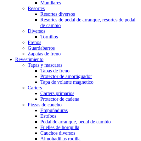
Manillares
Resortes
Resortes diversos
Resortes de pedal de arranque, resortes de pedal
de cambio
Diversos
Tornillos
Frenos
Guardabarros
Zapatas de freno
Revestimiento
Tapas y mascaras
Tapas de freno
Protector de amortiguador
Tapa de volante magnetico
Carters
Carters primarios
Protector de cadena
Piezas de caucho
Empuñaduras
Estribos
Pedal de arranque, pedal de cambio
Fuelles de horquilla
Cauchos diversos
Almohadillas rodilla