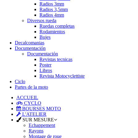
Radios 3mm
Radios 3,5mm
Radios 4mm
Diversos rueda
Ruedas completas
Rodamientos
Bujes
Decalcomanias
Documentación
Documentación
Revistas tecnicas
Poster
Libros
Revista Motocyclettiste
Ciclo
Partes de la moto
ACCUEIL
CYCLO
BOURSES MOTO
L'ATELIER
SUR MESURE
Echappement
Rayons
Montage de roue