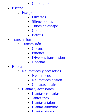
Carburation
Escape
Escape
Diversos
Silenciadores
Tubos de escape
Colliers
Ecrous
Transmisión
Transmisión
Coronas
Piñones
Diversos transmision
Cadenas
Rueda
Neumaticos y accesorios
Neumaticos
Neumaticos a talon
Camaras de aire
Llantas y accesorios
Llantas cromadas
Jantes inox
Llantas a talon
Llantas aluminio
Llantas Vespa