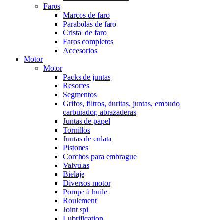
Faros
Marcos de faro
Parabolas de faro
Cristal de faro
Faros completos
Accesorios
Motor
Motor
Packs de juntas
Resortes
Segmentos
Grifos, filtros, duritas, juntas, embudo
carburador, abrazaderas
Juntas de papel
Tornillos
Juntas de culata
Pistones
Corchos para embrague
Valvulas
Bielaje
Diversos motor
Pompe à huile
Roulement
Joint spi
Lubrification