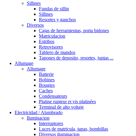
Sillines
Fundas de sillin
Sillines
Resortes y ganchos
Diversos
Cajas de herramientas, porta bidones
Matriculacion
Estribos
Retrovisores
Tablero de mandos
Tapones de deposito, resortes, juntas ...
Allumage
Allumage
Batterie
Bobines
Bougies
Caches
Condensateurs
Platine rupteur et vis platinées
Terminal de alto voltaje
Electricidad / Alumbrado
Iluminacion
Interruptores
Luces de matricula, tapas, bombillas
Diversos iluminacion