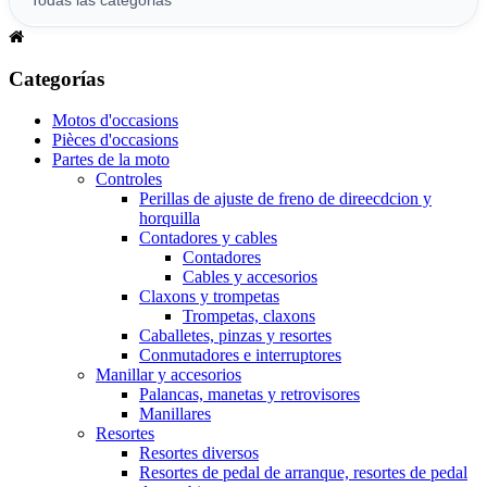
Categorías
Motos d'occasions
Pièces d'occasions
Partes de la moto
Controles
Perillas de ajuste de freno de direecdcion y
horquilla
Contadores y cables
Contadores
Cables y accesorios
Claxons y trompetas
Trompetas, claxons
Caballetes, pinzas y resortes
Conmutadores e interruptores
Manillar y accesorios
Palancas, manetas y retrovisores
Manillares
Resortes
Resortes diversos
Resortes de pedal de arranque, resortes de pedal