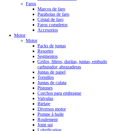
Faros
Marcos de faro
Parabolas de faro
Cristal de faro
Faros completos
Accesorios
Motor
Motor
Packs de juntas
Resortes
Segmentos
Grifos, filtros, duritas, juntas, embudo
carburador, abrazaderas
Juntas de papel
Tornillos
Juntas de culata
Pistones
Corchos para embrague
Valvulas
Bielaje
Diversos motor
Pompe à huile
Roulement
Joint spi
Lubrification