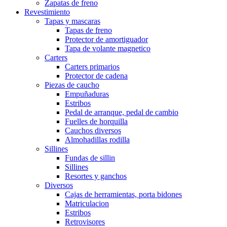
Zapatas de freno
Revestimiento
Tapas y mascaras
Tapas de freno
Protector de amortiguador
Tapa de volante magnetico
Carters
Carters primarios
Protector de cadena
Piezas de caucho
Empuñaduras
Estribos
Pedal de arranque, pedal de cambio
Fuelles de horquilla
Cauchos diversos
Almohadillas rodilla
Sillines
Fundas de sillin
Sillines
Resortes y ganchos
Diversos
Cajas de herramientas, porta bidones
Matriculacion
Estribos
Retrovisores