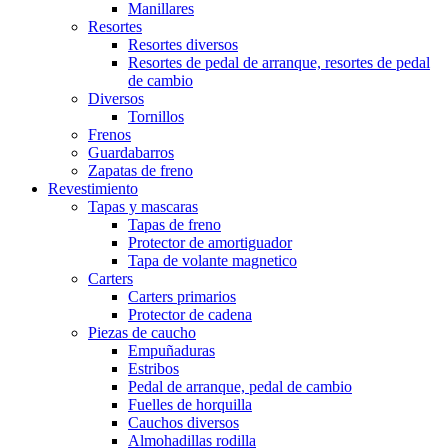
Manillares
Resortes
Resortes diversos
Resortes de pedal de arranque, resortes de pedal
de cambio
Diversos
Tornillos
Frenos
Guardabarros
Zapatas de freno
Revestimiento
Tapas y mascaras
Tapas de freno
Protector de amortiguador
Tapa de volante magnetico
Carters
Carters primarios
Protector de cadena
Piezas de caucho
Empuñaduras
Estribos
Pedal de arranque, pedal de cambio
Fuelles de horquilla
Cauchos diversos
Almohadillas rodilla