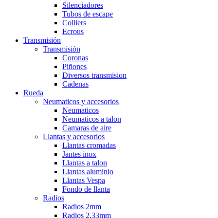
Silenciadores
Tubos de escape
Colliers
Ecrous
Transmisión
Transmisión
Coronas
Piñones
Diversos transmision
Cadenas
Rueda
Neumaticos y accesorios
Neumaticos
Neumaticos a talon
Camaras de aire
Llantas y accesorios
Llantas cromadas
Jantes inox
Llantas a talon
Llantas aluminio
Llantas Vespa
Fondo de llanta
Radios
Radios 2mm
Radios 2,33mm