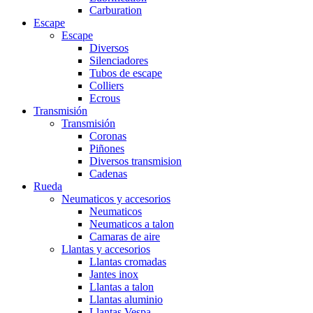
Carburation
Escape
Escape
Diversos
Silenciadores
Tubos de escape
Colliers
Ecrous
Transmisión
Transmisión
Coronas
Piñones
Diversos transmision
Cadenas
Rueda
Neumaticos y accesorios
Neumaticos
Neumaticos a talon
Camaras de aire
Llantas y accesorios
Llantas cromadas
Jantes inox
Llantas a talon
Llantas aluminio
Llantas Vespa