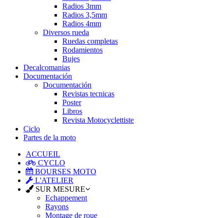
Radios 3mm
Radios 3,5mm
Radios 4mm
Diversos rueda
Ruedas completas
Rodamientos
Bujes
Decalcomanias
Documentación
Documentación
Revistas tecnicas
Poster
Libros
Revista Motocyclettiste
Ciclo
Partes de la moto
ACCUEIL
CYCLO
BOURSES MOTO
L'ATELIER
SUR MESURE
Echappement
Rayons
Montage de roue