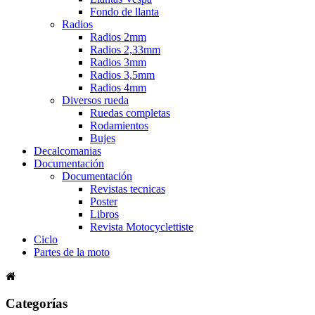
Fondo de llanta
Radios
Radios 2mm
Radios 2,33mm
Radios 3mm
Radios 3,5mm
Radios 4mm
Diversos rueda
Ruedas completas
Rodamientos
Bujes
Decalcomanias
Documentación
Documentación
Revistas tecnicas
Poster
Libros
Revista Motocyclettiste
Ciclo
Partes de la moto
Categorías