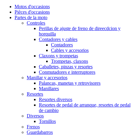
Motos d'occasions
Pièces d'occasions
Partes de la moto
Controles
Perillas de ajuste de freno de direecdcion y
horquilla
Contadores y cables
Contadores
Cables y accesorios
Claxons y trompetas
Trompetas, claxons
Caballetes, pinzas y resortes
Conmutadores e interruptores
Manillar y accesorios
Palancas, manetas y retrovisores
Manillares
Resortes
Resortes diversos
Resortes de pedal de arranque, resortes de pedal
de cambio
Diversos
Tornillos
Frenos
Guardabarros