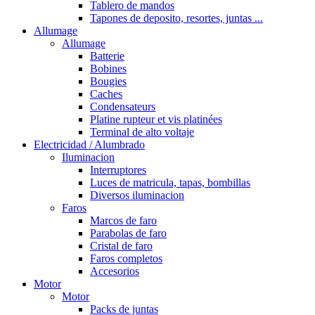
Tablero de mandos
Tapones de deposito, resortes, juntas ...
Allumage
Allumage
Batterie
Bobines
Bougies
Caches
Condensateurs
Platine rupteur et vis platinées
Terminal de alto voltaje
Electricidad / Alumbrado
Iluminacion
Interruptores
Luces de matricula, tapas, bombillas
Diversos iluminacion
Faros
Marcos de faro
Parabolas de faro
Cristal de faro
Faros completos
Accesorios
Motor
Motor
Packs de juntas