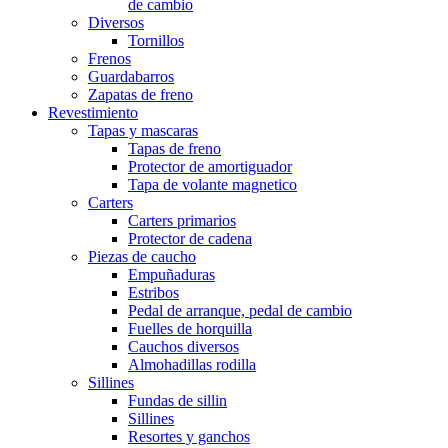
de cambio
Diversos
Tornillos
Frenos
Guardabarros
Zapatas de freno
Revestimiento
Tapas y mascaras
Tapas de freno
Protector de amortiguador
Tapa de volante magnetico
Carters
Carters primarios
Protector de cadena
Piezas de caucho
Empuñaduras
Estribos
Pedal de arranque, pedal de cambio
Fuelles de horquilla
Cauchos diversos
Almohadillas rodilla
Sillines
Fundas de sillin
Sillines
Resortes y ganchos