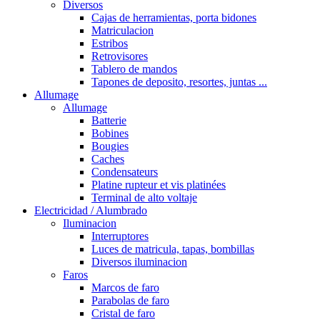
Diversos
Cajas de herramientas, porta bidones
Matriculacion
Estribos
Retrovisores
Tablero de mandos
Tapones de deposito, resortes, juntas ...
Allumage
Allumage
Batterie
Bobines
Bougies
Caches
Condensateurs
Platine rupteur et vis platinées
Terminal de alto voltaje
Electricidad / Alumbrado
Iluminacion
Interruptores
Luces de matricula, tapas, bombillas
Diversos iluminacion
Faros
Marcos de faro
Parabolas de faro
Cristal de faro