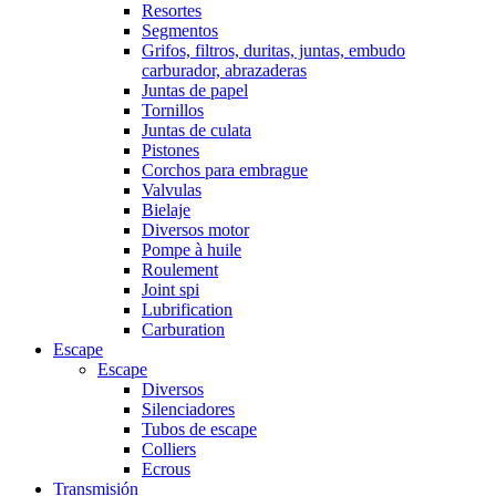
Resortes
Segmentos
Grifos, filtros, duritas, juntas, embudo
carburador, abrazaderas
Juntas de papel
Tornillos
Juntas de culata
Pistones
Corchos para embrague
Valvulas
Bielaje
Diversos motor
Pompe à huile
Roulement
Joint spi
Lubrification
Carburation
Escape
Escape
Diversos
Silenciadores
Tubos de escape
Colliers
Ecrous
Transmisión