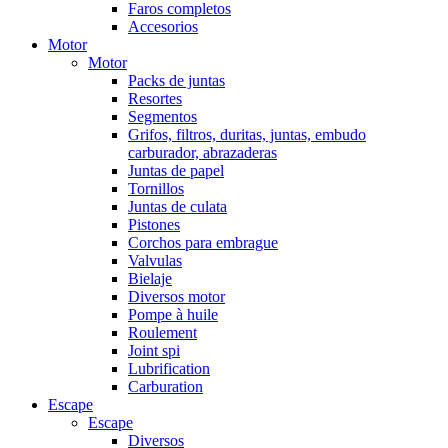
Faros completos
Accesorios
Motor
Motor
Packs de juntas
Resortes
Segmentos
Grifos, filtros, duritas, juntas, embudo
carburador, abrazaderas
Juntas de papel
Tornillos
Juntas de culata
Pistones
Corchos para embrague
Valvulas
Bielaje
Diversos motor
Pompe à huile
Roulement
Joint spi
Lubrification
Carburation
Escape
Escape
Diversos