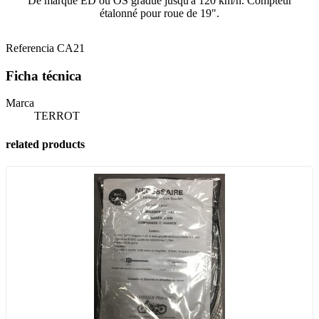
De marque ED ou OS gradué jusqu'à 120 km/h. Compteur
étalonné pour roue de 19".
Referencia
CA21
Ficha técnica
Marca
TERROT
related products