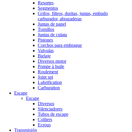
Resortes
Segmentos
Grifos, filtros, duritas, juntas, embudo
carburador, abrazaderas
Juntas de papel
Tornillos
Juntas de culata
Pistones
Corchos para embrague
Valvulas
Bielaje
Diversos motor
Pompe à huile
Roulement
Joint spi
Lubrification
Carburation
Escape
Escape
Diversos
Silenciadores
Tubos de escape
Colliers
Ecrous
Transmisión