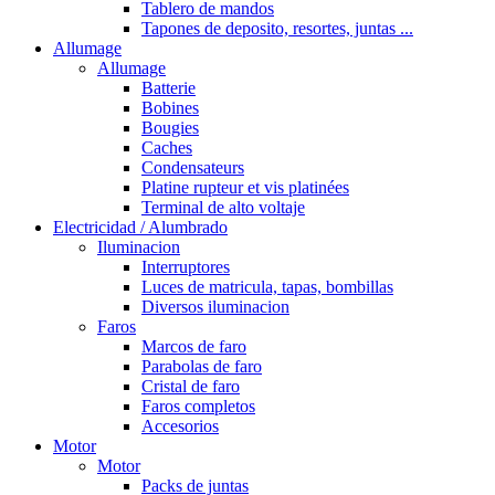
Tablero de mandos
Tapones de deposito, resortes, juntas ...
Allumage
Allumage
Batterie
Bobines
Bougies
Caches
Condensateurs
Platine rupteur et vis platinées
Terminal de alto voltaje
Electricidad / Alumbrado
Iluminacion
Interruptores
Luces de matricula, tapas, bombillas
Diversos iluminacion
Faros
Marcos de faro
Parabolas de faro
Cristal de faro
Faros completos
Accesorios
Motor
Motor
Packs de juntas