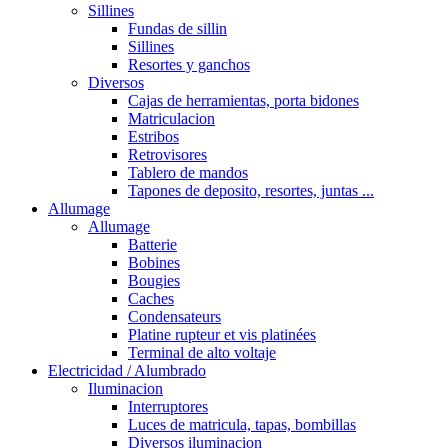
Sillines
Fundas de sillin
Sillines
Resortes y ganchos
Diversos
Cajas de herramientas, porta bidones
Matriculacion
Estribos
Retrovisores
Tablero de mandos
Tapones de deposito, resortes, juntas ...
Allumage
Allumage
Batterie
Bobines
Bougies
Caches
Condensateurs
Platine rupteur et vis platinées
Terminal de alto voltaje
Electricidad / Alumbrado
Iluminacion
Interruptores
Luces de matricula, tapas, bombillas
Diversos iluminacion