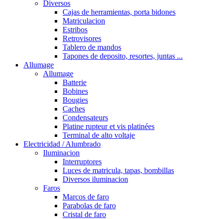
Diversos
Cajas de herramientas, porta bidones
Matriculacion
Estribos
Retrovisores
Tablero de mandos
Tapones de deposito, resortes, juntas ...
Allumage
Allumage
Batterie
Bobines
Bougies
Caches
Condensateurs
Platine rupteur et vis platinées
Terminal de alto voltaje
Electricidad / Alumbrado
Iluminacion
Interruptores
Luces de matricula, tapas, bombillas
Diversos iluminacion
Faros
Marcos de faro
Parabolas de faro
Cristal de faro