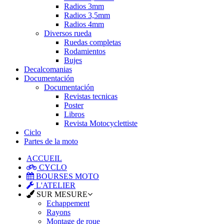
Radios 3mm
Radios 3,5mm
Radios 4mm
Diversos rueda
Ruedas completas
Rodamientos
Bujes
Decalcomanias
Documentación
Documentación
Revistas tecnicas
Poster
Libros
Revista Motocyclettiste
Ciclo
Partes de la moto
ACCUEIL
CYCLO
BOURSES MOTO
L'ATELIER
SUR MESURE
Echappement
Rayons
Montage de roue