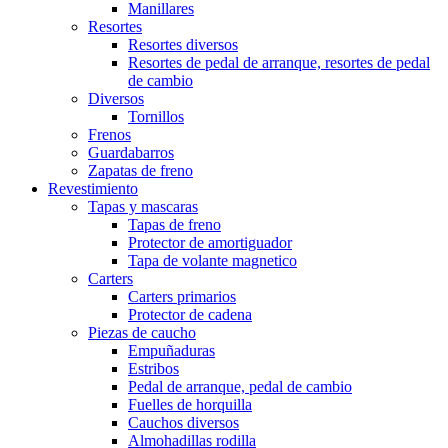
Manillares
Resortes
Resortes diversos
Resortes de pedal de arranque, resortes de pedal
de cambio
Diversos
Tornillos
Frenos
Guardabarros
Zapatas de freno
Revestimiento
Tapas y mascaras
Tapas de freno
Protector de amortiguador
Tapa de volante magnetico
Carters
Carters primarios
Protector de cadena
Piezas de caucho
Empuñaduras
Estribos
Pedal de arranque, pedal de cambio
Fuelles de horquilla
Cauchos diversos
Almohadillas rodilla