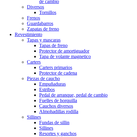
de cambio
Diversos
Tornillos
Frenos
Guardabarros
Zapatas de freno
Revestimiento
Tapas y mascaras
Tapas de freno
Protector de amortiguador
Tapa de volante magnetico
Carters
Carters primarios
Protector de cadena
Piezas de caucho
Empuñaduras
Estribos
Pedal de arranque, pedal de cambio
Fuelles de horquilla
Cauchos diversos
Almohadillas rodilla
Sillines
Fundas de sillin
Sillines
Resortes y ganchos