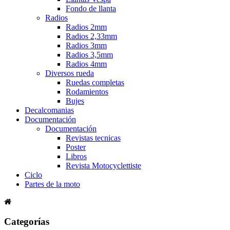
Fondo de llanta
Radios
Radios 2mm
Radios 2,33mm
Radios 3mm
Radios 3,5mm
Radios 4mm
Diversos rueda
Ruedas completas
Rodamientos
Bujes
Decalcomanias
Documentación
Documentación
Revistas tecnicas
Poster
Libros
Revista Motocyclettiste
Ciclo
Partes de la moto
Categorías