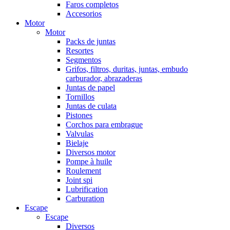
Faros completos
Accesorios
Motor
Motor
Packs de juntas
Resortes
Segmentos
Grifos, filtros, duritas, juntas, embudo
carburador, abrazaderas
Juntas de papel
Tornillos
Juntas de culata
Pistones
Corchos para embrague
Valvulas
Bielaje
Diversos motor
Pompe à huile
Roulement
Joint spi
Lubrification
Carburation
Escape
Escape
Diversos