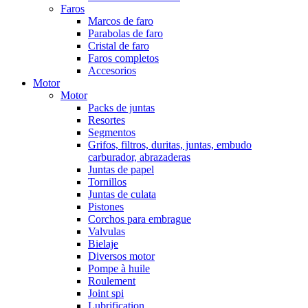
Faros
Marcos de faro
Parabolas de faro
Cristal de faro
Faros completos
Accesorios
Motor
Motor
Packs de juntas
Resortes
Segmentos
Grifos, filtros, duritas, juntas, embudo
carburador, abrazaderas
Juntas de papel
Tornillos
Juntas de culata
Pistones
Corchos para embrague
Valvulas
Bielaje
Diversos motor
Pompe à huile
Roulement
Joint spi
Lubrification