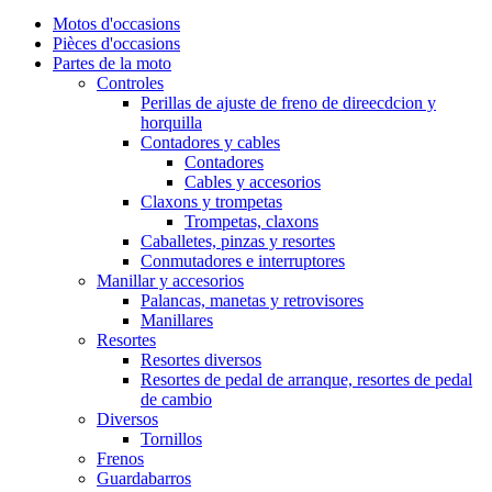
Motos d'occasions
Pièces d'occasions
Partes de la moto
Controles
Perillas de ajuste de freno de direecdcion y
horquilla
Contadores y cables
Contadores
Cables y accesorios
Claxons y trompetas
Trompetas, claxons
Caballetes, pinzas y resortes
Conmutadores e interruptores
Manillar y accesorios
Palancas, manetas y retrovisores
Manillares
Resortes
Resortes diversos
Resortes de pedal de arranque, resortes de pedal
de cambio
Diversos
Tornillos
Frenos
Guardabarros