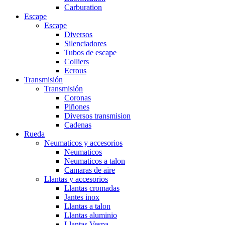
Carburation
Escape
Escape
Diversos
Silenciadores
Tubos de escape
Colliers
Ecrous
Transmisión
Transmisión
Coronas
Piñones
Diversos transmision
Cadenas
Rueda
Neumaticos y accesorios
Neumaticos
Neumaticos a talon
Camaras de aire
Llantas y accesorios
Llantas cromadas
Jantes inox
Llantas a talon
Llantas aluminio
Llantas Vespa