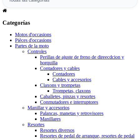
Categorías
Motos d'occasions
Pièces d'occasions
Partes de la moto
Controles
Perillas de ajuste de freno de direecdcion y
horquilla
Contadores y cables
Contadores
Cables y accesorios
Claxons y trompetas
Trompetas, claxons
Caballetes, pinzas y resortes
Conmutadores e interruptores
Manillar y accesorios
Palancas, manetas y retrovisores
Manillares
Resortes
Resortes diversos
Resortes de pedal de arranque, resortes de pedal