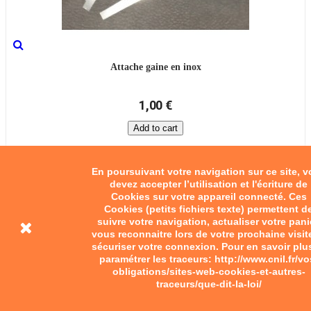
Attache gaine en inox
1,00 €
Add to cart
En poursuivant votre navigation sur ce site, 
devez accepter l’utilisation et l'écriture de
Cookies sur votre appareil connecté. Ces
Cookies (petits fichiers texte) permettent d
suivre votre navigation, actualiser votre pani
vous reconnaitre lors de votre prochaine visit
sécuriser votre connexion. Pour en savoir plu
paramétrer les traceurs: http://www.cnil.fr/vo
obligations/sites-web-cookies-et-autres-
traceurs/que-dit-la-loi/