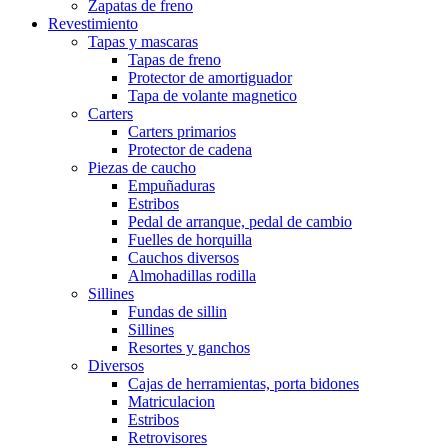
Zapatas de freno
Revestimiento
Tapas y mascaras
Tapas de freno
Protector de amortiguador
Tapa de volante magnetico
Carters
Carters primarios
Protector de cadena
Piezas de caucho
Empuñaduras
Estribos
Pedal de arranque, pedal de cambio
Fuelles de horquilla
Cauchos diversos
Almohadillas rodilla
Sillines
Fundas de sillin
Sillines
Resortes y ganchos
Diversos
Cajas de herramientas, porta bidones
Matriculacion
Estribos
Retrovisores