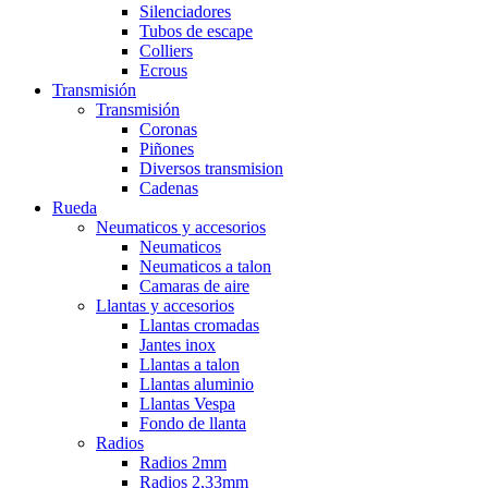
Silenciadores
Tubos de escape
Colliers
Ecrous
Transmisión
Transmisión
Coronas
Piñones
Diversos transmision
Cadenas
Rueda
Neumaticos y accesorios
Neumaticos
Neumaticos a talon
Camaras de aire
Llantas y accesorios
Llantas cromadas
Jantes inox
Llantas a talon
Llantas aluminio
Llantas Vespa
Fondo de llanta
Radios
Radios 2mm
Radios 2,33mm