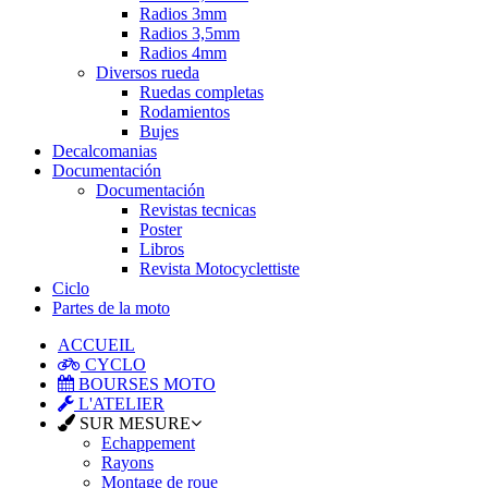
Radios 3mm
Radios 3,5mm
Radios 4mm
Diversos rueda
Ruedas completas
Rodamientos
Bujes
Decalcomanias
Documentación
Documentación
Revistas tecnicas
Poster
Libros
Revista Motocyclettiste
Ciclo
Partes de la moto
ACCUEIL
CYCLO
BOURSES MOTO
L'ATELIER
SUR MESURE
Echappement
Rayons
Montage de roue