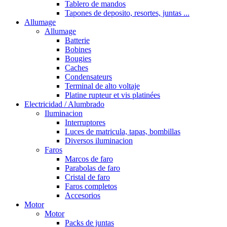
Tablero de mandos
Tapones de deposito, resortes, juntas ...
Allumage
Allumage
Batterie
Bobines
Bougies
Caches
Condensateurs
Terminal de alto voltaje
Platine rupteur et vis platinées
Electricidad / Alumbrado
Iluminacion
Interruptores
Luces de matricula, tapas, bombillas
Diversos iluminacion
Faros
Marcos de faro
Parabolas de faro
Cristal de faro
Faros completos
Accesorios
Motor
Motor
Packs de juntas