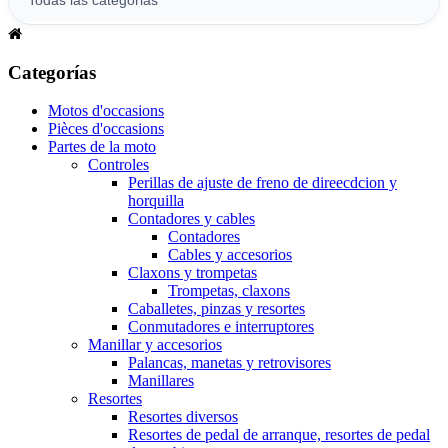
Categorías
Motos d'occasions
Pièces d'occasions
Partes de la moto
Controles
Perillas de ajuste de freno de direecdcion y
horquilla
Contadores y cables
Contadores
Cables y accesorios
Claxons y trompetas
Trompetas, claxons
Caballetes, pinzas y resortes
Conmutadores e interruptores
Manillar y accesorios
Palancas, manetas y retrovisores
Manillares
Resortes
Resortes diversos
Resortes de pedal de arranque, resortes de pedal