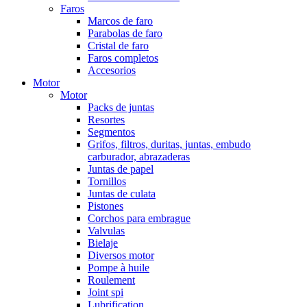
Faros
Marcos de faro
Parabolas de faro
Cristal de faro
Faros completos
Accesorios
Motor
Motor
Packs de juntas
Resortes
Segmentos
Grifos, filtros, duritas, juntas, embudo
carburador, abrazaderas
Juntas de papel
Tornillos
Juntas de culata
Pistones
Corchos para embrague
Valvulas
Bielaje
Diversos motor
Pompe à huile
Roulement
Joint spi
Lubrification