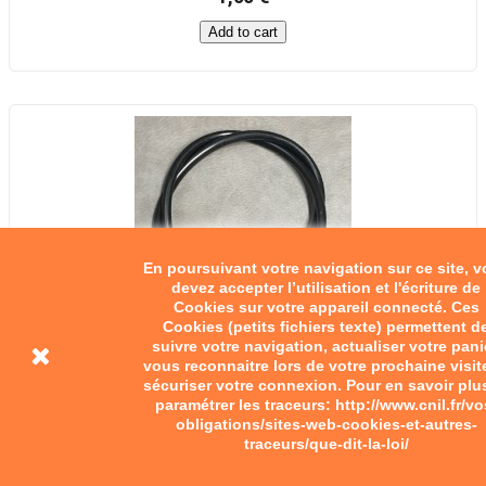
Add to cart
En poursuivant votre navigation sur ce site, 
devez accepter l’utilisation et l'écriture de
Cookies sur votre appareil connecté. Ces
Cookies (petits fichiers texte) permettent d
suivre votre navigation, actualiser votre pani
vous reconnaitre lors de votre prochaine visit
sécuriser votre connexion. Pour en savoir plu
paramétrer les traceurs: http://www.cnil.fr/vo
obligations/sites-web-cookies-et-autres-
traceurs/que-dit-la-loi/