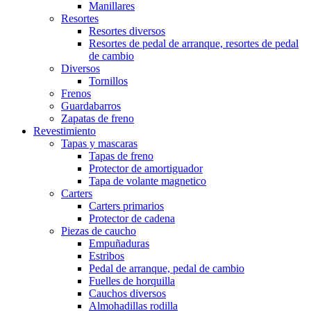
Manillares
Resortes
Resortes diversos
Resortes de pedal de arranque, resortes de pedal
de cambio
Diversos
Tornillos
Frenos
Guardabarros
Zapatas de freno
Revestimiento
Tapas y mascaras
Tapas de freno
Protector de amortiguador
Tapa de volante magnetico
Carters
Carters primarios
Protector de cadena
Piezas de caucho
Empuñaduras
Estribos
Pedal de arranque, pedal de cambio
Fuelles de horquilla
Cauchos diversos
Almohadillas rodilla