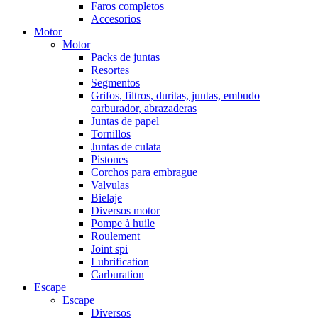
Faros completos
Accesorios
Motor
Motor
Packs de juntas
Resortes
Segmentos
Grifos, filtros, duritas, juntas, embudo
carburador, abrazaderas
Juntas de papel
Tornillos
Juntas de culata
Pistones
Corchos para embrague
Valvulas
Bielaje
Diversos motor
Pompe à huile
Roulement
Joint spi
Lubrification
Carburation
Escape
Escape
Diversos