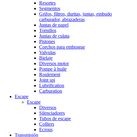
Resortes
Segmentos
Grifos, filtros, duritas, juntas, embudo
carburador, abrazaderas
Juntas de papel
Tornillos
Juntas de culata
Pistones
Corchos para embrague
Valvulas
Bielaje
Diversos motor
Pompe à huile
Roulement
Joint spi
Lubrification
Carburation
Escape
Escape
Diversos
Silenciadores
Tubos de escape
Colliers
Ecrous
Transmisión