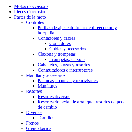
Motos d'occasions
Pièces d'occasions
Partes de la moto
Controles
Perillas de ajuste de freno de direecdcion y
horquilla
Contadores y cables
Contadores
Cables y accesorios
Claxons y trompetas
Trompetas, claxons
Caballetes, pinzas y resortes
Conmutadores e interruptores
Manillar y accesorios
Palancas, manetas y retrovisores
Manillares
Resortes
Resortes diversos
Resortes de pedal de arranque, resortes de pedal
de cambio
Diversos
Tornillos
Frenos
Guardabarros