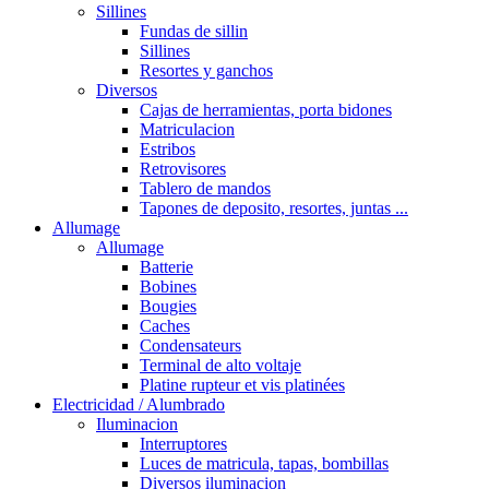
Sillines
Fundas de sillin
Sillines
Resortes y ganchos
Diversos
Cajas de herramientas, porta bidones
Matriculacion
Estribos
Retrovisores
Tablero de mandos
Tapones de deposito, resortes, juntas ...
Allumage
Allumage
Batterie
Bobines
Bougies
Caches
Condensateurs
Terminal de alto voltaje
Platine rupteur et vis platinées
Electricidad / Alumbrado
Iluminacion
Interruptores
Luces de matricula, tapas, bombillas
Diversos iluminacion