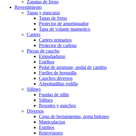
Zapatas de freno
Revestimiento
Tapas y mascaras
Tapas de freno
Protector de amortiguador
Tapa de volante magnetico
Carters
Carters primarios
Protector de cadena
Piezas de caucho
Empuñaduras
Estribos
Pedal de arranque, pedal de cambio
Fuelles de horquilla
Cauchos diversos
Almohadillas rodilla
Sillines
Fundas de sillin
Sillines
Resortes y ganchos
Diversos
Cajas de herramientas, porta bidones
Matriculacion
Estribos
Retrovisores