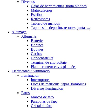
Diversos
Cajas de herramientas, porta bidones
Matriculacion
Estribos
Retrovisores
Tablero de mandos
Tapones de deposito, resortes, juntas ...
Allumage
Allumage
Batterie
Bobines
Bougies
Caches
Condensateurs
Terminal de alto voltaje
Platine rupteur et vis platinées
Electricidad / Alumbrado
Iluminacion
Interruptores
Luces de matricula, tapas, bombillas
Diversos iluminacion
Faros
Marcos de faro
Parabolas de faro
Cristal de faro