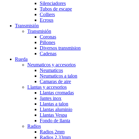
Silenciadores
Tubos de escape
Colliers
Ecrous
Transmisión
Transmisión
Coronas
Piñones
Diversos transmision
Cadenas
Rueda
Neumaticos y accesorios
Neumaticos
Neumaticos a talon
Camaras de aire
Llantas y accesorios
Llantas cromadas
Jantes inox
Llantas a talon
Llantas aluminio
Llantas Vespa
Fondo de llanta
Radios
Radios 2mm
Radios 2,33mm