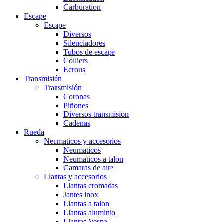
Carburation
Escape
Escape
Diversos
Silenciadores
Tubos de escape
Colliers
Ecrous
Transmisión
Transmisión
Coronas
Piñones
Diversos transmision
Cadenas
Rueda
Neumaticos y accesorios
Neumaticos
Neumaticos a talon
Camaras de aire
Llantas y accesorios
Llantas cromadas
Jantes inox
Llantas a talon
Llantas aluminio
Llantas Vespa