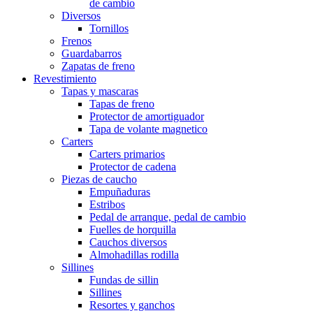
de cambio
Diversos
Tornillos
Frenos
Guardabarros
Zapatas de freno
Revestimiento
Tapas y mascaras
Tapas de freno
Protector de amortiguador
Tapa de volante magnetico
Carters
Carters primarios
Protector de cadena
Piezas de caucho
Empuñaduras
Estribos
Pedal de arranque, pedal de cambio
Fuelles de horquilla
Cauchos diversos
Almohadillas rodilla
Sillines
Fundas de sillin
Sillines
Resortes y ganchos