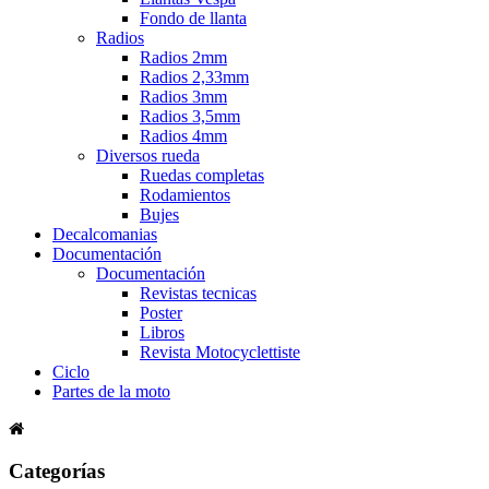
Fondo de llanta
Radios
Radios 2mm
Radios 2,33mm
Radios 3mm
Radios 3,5mm
Radios 4mm
Diversos rueda
Ruedas completas
Rodamientos
Bujes
Decalcomanias
Documentación
Documentación
Revistas tecnicas
Poster
Libros
Revista Motocyclettiste
Ciclo
Partes de la moto
Categorías