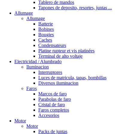
Tablero de mandos
Tapones de deposito, resortes, juntas ...
Allumage
Allumage
Batterie
Bobines
Bougies
Caches
Condensateurs
Platine rupteur et vis platinées
Terminal de alto voltaje
Electricidad / Alumbrado
Iluminacion
Interruptores
Luces de matricula, tapas, bombillas
Diversos iluminacion
Faros
Marcos de faro
Parabolas de faro
Cristal de faro
Faros completos
Accesorios
Motor
Motor
Packs de juntas