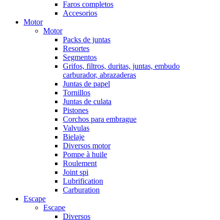
Faros completos
Accesorios
Motor
Motor
Packs de juntas
Resortes
Segmentos
Grifos, filtros, duritas, juntas, embudo
carburador, abrazaderas
Juntas de papel
Tornillos
Juntas de culata
Pistones
Corchos para embrague
Valvulas
Bielaje
Diversos motor
Pompe à huile
Roulement
Joint spi
Lubrification
Carburation
Escape
Escape
Diversos