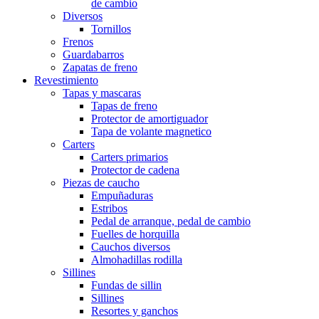
de cambio
Diversos
Tornillos
Frenos
Guardabarros
Zapatas de freno
Revestimiento
Tapas y mascaras
Tapas de freno
Protector de amortiguador
Tapa de volante magnetico
Carters
Carters primarios
Protector de cadena
Piezas de caucho
Empuñaduras
Estribos
Pedal de arranque, pedal de cambio
Fuelles de horquilla
Cauchos diversos
Almohadillas rodilla
Sillines
Fundas de sillin
Sillines
Resortes y ganchos