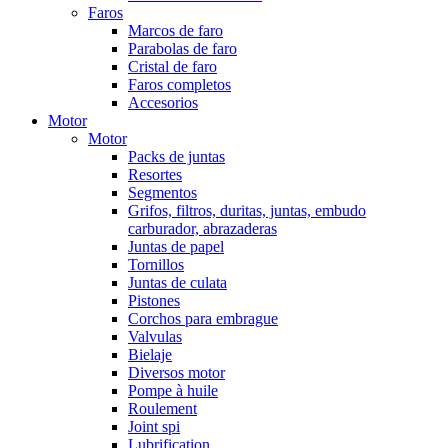
Faros
Marcos de faro
Parabolas de faro
Cristal de faro
Faros completos
Accesorios
Motor
Motor
Packs de juntas
Resortes
Segmentos
Grifos, filtros, duritas, juntas, embudo
carburador, abrazaderas
Juntas de papel
Tornillos
Juntas de culata
Pistones
Corchos para embrague
Valvulas
Bielaje
Diversos motor
Pompe à huile
Roulement
Joint spi
Lubrification