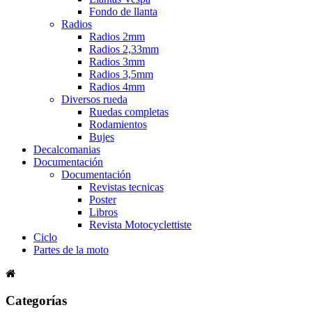
Fondo de llanta
Radios
Radios 2mm
Radios 2,33mm
Radios 3mm
Radios 3,5mm
Radios 4mm
Diversos rueda
Ruedas completas
Rodamientos
Bujes
Decalcomanias
Documentación
Documentación
Revistas tecnicas
Poster
Libros
Revista Motocyclettiste
Ciclo
Partes de la moto
Categorías