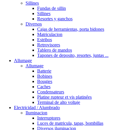
Sillines
Fundas de sillin
Sillines
Resortes y ganchos
Diversos
Cajas de herramientas, porta bidones
Matriculacion
Estribos
Retrovisores
Tablero de mandos
Tapones de deposito, resortes, juntas ...
Allumage
Allumage
Batterie
Bobines
Bougies
Caches
Condensateurs
Platine rupteur et vis platinées
Terminal de alto voltaje
Electricidad / Alumbrado
Iluminacion
Interruptores
Luces de matricula, tapas, bombillas
Diversos iluminacion