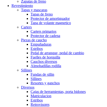
Zapatas de freno
Revestimiento
Tapas y mascaras
Tapas de freno
Protector de amortiguador
Tapa de volante magnetico
Carters
Carters primarios
Protector de cadena
Piezas de caucho
Empuñaduras
Estribos
Pedal de arranque, pedal de cambio
Fuelles de horquilla
Cauchos diversos
Almohadillas rodilla
Sillines
Fundas de sillin
Sillines
Resortes y ganchos
Diversos
Cajas de herramientas, porta bidones
Matriculacion
Estribos
Retrovisores