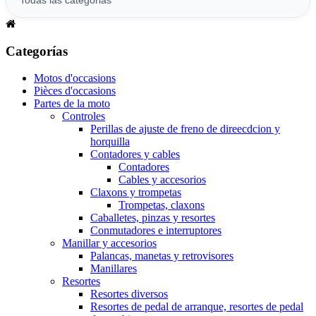
Categorías
Motos d'occasions
Pièces d'occasions
Partes de la moto
Controles
Perillas de ajuste de freno de direecdcion y
horquilla
Contadores y cables
Contadores
Cables y accesorios
Claxons y trompetas
Trompetas, claxons
Caballetes, pinzas y resortes
Conmutadores e interruptores
Manillar y accesorios
Palancas, manetas y retrovisores
Manillares
Resortes
Resortes diversos
Resortes de pedal de arranque, resortes de pedal