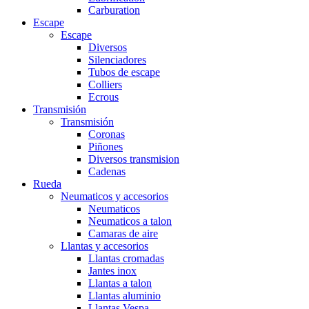
Carburation
Escape
Escape
Diversos
Silenciadores
Tubos de escape
Colliers
Ecrous
Transmisión
Transmisión
Coronas
Piñones
Diversos transmision
Cadenas
Rueda
Neumaticos y accesorios
Neumaticos
Neumaticos a talon
Camaras de aire
Llantas y accesorios
Llantas cromadas
Jantes inox
Llantas a talon
Llantas aluminio
Llantas Vespa