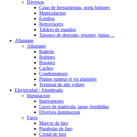
Diversos
Cajas de herramientas, porta bidones
Matriculacion
Estribos
Retrovisores
Tablero de mandos
Tapones de deposito, resortes, juntas ...
Allumage
Allumage
Batterie
Bobines
Bougies
Caches
Condensateurs
Platine rupteur et vis platinées
Terminal de alto voltaje
Electricidad / Alumbrado
Iluminacion
Interruptores
Luces de matricula, tapas, bombillas
Diversos iluminacion
Faros
Marcos de faro
Parabolas de faro
Cristal de faro