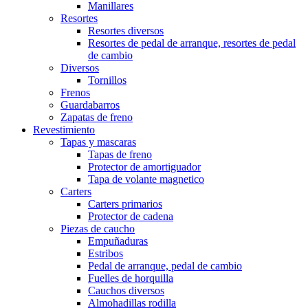
Manillares
Resortes
Resortes diversos
Resortes de pedal de arranque, resortes de pedal
de cambio
Diversos
Tornillos
Frenos
Guardabarros
Zapatas de freno
Revestimiento
Tapas y mascaras
Tapas de freno
Protector de amortiguador
Tapa de volante magnetico
Carters
Carters primarios
Protector de cadena
Piezas de caucho
Empuñaduras
Estribos
Pedal de arranque, pedal de cambio
Fuelles de horquilla
Cauchos diversos
Almohadillas rodilla