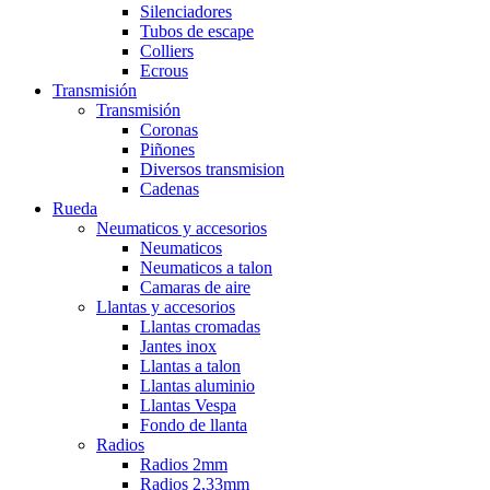
Silenciadores
Tubos de escape
Colliers
Ecrous
Transmisión
Transmisión
Coronas
Piñones
Diversos transmision
Cadenas
Rueda
Neumaticos y accesorios
Neumaticos
Neumaticos a talon
Camaras de aire
Llantas y accesorios
Llantas cromadas
Jantes inox
Llantas a talon
Llantas aluminio
Llantas Vespa
Fondo de llanta
Radios
Radios 2mm
Radios 2,33mm