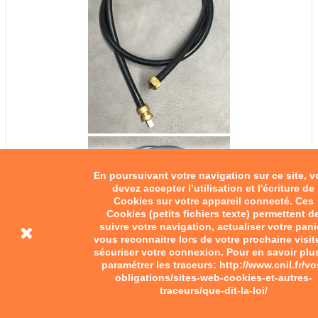
En poursuivant votre navigation sur ce site, 
devez accepter l’utilisation et l'écriture de
Cookies sur votre appareil connecté. Ces
Cookies (petits fichiers texte) permettent d
suivre votre navigation, actualiser votre pani
vous reconnaitre lors de votre prochaine visit
sécuriser votre connexion. Pour en savoir plu
paramétrer les traceurs: http://www.cnil.fr/vo
obligations/sites-web-cookies-et-autres-
traceurs/que-dit-la-loi/