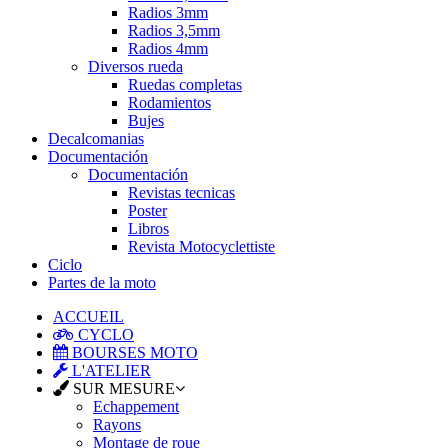
Radios 3mm
Radios 3,5mm
Radios 4mm
Diversos rueda
Ruedas completas
Rodamientos
Bujes
Decalcomanias
Documentación
Documentación
Revistas tecnicas
Poster
Libros
Revista Motocyclettiste
Ciclo
Partes de la moto
ACCUEIL
CYCLO
BOURSES MOTO
L'ATELIER
SUR MESURE
Echappement
Rayons
Montage de roue