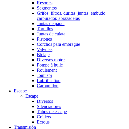
Resortes
Segmentos
Grifos, filtros, duritas, juntas, embudo
carburador, abrazaderas
Juntas de papel
Tornillos
Juntas de culata
Pistones
Corchos para embrague
Valvulas
Bielaje
Diversos motor
Pompe à huile
Roulement
Joint spi
Lubrification
Carburation
Escape
Escape
Diversos
Silenciadores
Tubos de escape
Colliers
Ecrous
Transmisión