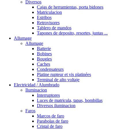
Diversos
Cajas de herramientas, porta bidones
Matriculacion
Estribos
Retrovisores
Tablero de mandos
Tapones de deposito, resortes, juntas ...
Allumage
Allumage
Batterie
Bobines
Bougies
Caches
Condensateurs
Platine rupteur et vis platinées
Terminal de alto voltaje
Electricidad / Alumbrado
Iluminacion
Interruptores
Luces de matricula, tapas, bombillas
Diversos iluminacion
Faros
Marcos de faro
Parabolas de faro
Cristal de faro