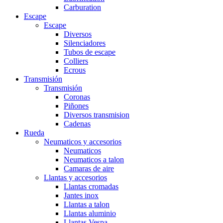
Carburation
Escape
Escape
Diversos
Silenciadores
Tubos de escape
Colliers
Ecrous
Transmisión
Transmisión
Coronas
Piñones
Diversos transmision
Cadenas
Rueda
Neumaticos y accesorios
Neumaticos
Neumaticos a talon
Camaras de aire
Llantas y accesorios
Llantas cromadas
Jantes inox
Llantas a talon
Llantas aluminio
Llantas Vespa