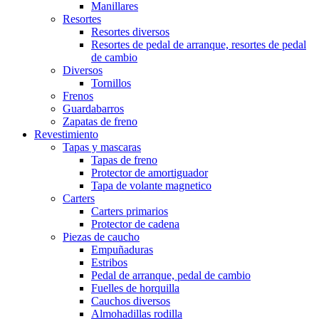
Manillares
Resortes
Resortes diversos
Resortes de pedal de arranque, resortes de pedal
de cambio
Diversos
Tornillos
Frenos
Guardabarros
Zapatas de freno
Revestimiento
Tapas y mascaras
Tapas de freno
Protector de amortiguador
Tapa de volante magnetico
Carters
Carters primarios
Protector de cadena
Piezas de caucho
Empuñaduras
Estribos
Pedal de arranque, pedal de cambio
Fuelles de horquilla
Cauchos diversos
Almohadillas rodilla