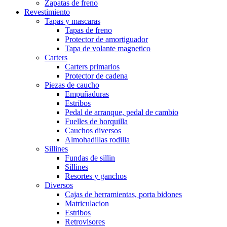
Zapatas de freno
Revestimiento
Tapas y mascaras
Tapas de freno
Protector de amortiguador
Tapa de volante magnetico
Carters
Carters primarios
Protector de cadena
Piezas de caucho
Empuñaduras
Estribos
Pedal de arranque, pedal de cambio
Fuelles de horquilla
Cauchos diversos
Almohadillas rodilla
Sillines
Fundas de sillin
Sillines
Resortes y ganchos
Diversos
Cajas de herramientas, porta bidones
Matriculacion
Estribos
Retrovisores