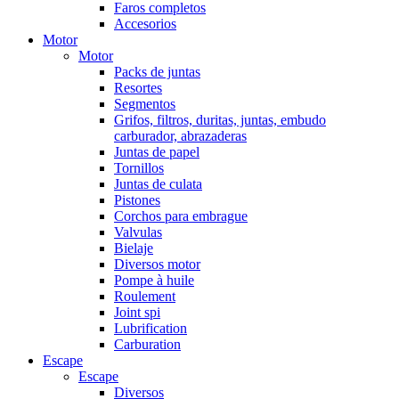
Faros completos
Accesorios
Motor
Motor
Packs de juntas
Resortes
Segmentos
Grifos, filtros, duritas, juntas, embudo
carburador, abrazaderas
Juntas de papel
Tornillos
Juntas de culata
Pistones
Corchos para embrague
Valvulas
Bielaje
Diversos motor
Pompe à huile
Roulement
Joint spi
Lubrification
Carburation
Escape
Escape
Diversos