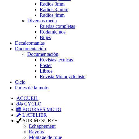
Radios 3mm
Radios 3,5mm
Radios 4mm
Diversos rueda
Ruedas completas
Rodamientos
Bujes
Decalcomanias
Documentación
Documentación
Revistas tecnicas
Poster
Libros
Revista Motocyclettiste
Ciclo
Partes de la moto
ACCUEIL
CYCLO
BOURSES MOTO
L'ATELIER
SUR MESURE
Echappement
Rayons
Montage de roue