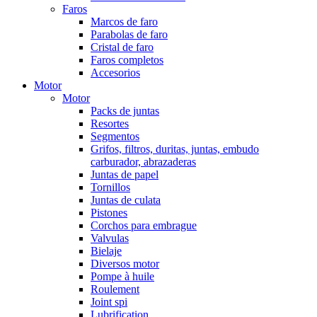
Faros
Marcos de faro
Parabolas de faro
Cristal de faro
Faros completos
Accesorios
Motor
Motor
Packs de juntas
Resortes
Segmentos
Grifos, filtros, duritas, juntas, embudo
carburador, abrazaderas
Juntas de papel
Tornillos
Juntas de culata
Pistones
Corchos para embrague
Valvulas
Bielaje
Diversos motor
Pompe à huile
Roulement
Joint spi
Lubrification