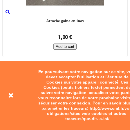
Attache gaine en inox
1,00 €
Add to cart
En poursuivant votre navigation sur ce site, 
devez accepter l’utilisation et l'écriture de
Cookies sur votre appareil connecté. Ces
Cookies (petits fichiers texte) permettent d
suivre votre navigation, actualiser votre pani
vous reconnaitre lors de votre prochaine visit
sécuriser votre connexion. Pour en savoir plu
paramétrer les traceurs: http://www.cnil.fr/vo
obligations/sites-web-cookies-et-autres-
traceurs/que-dit-la-loi/