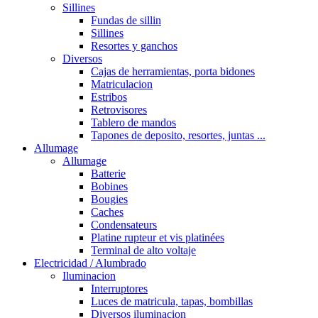
Sillines
Fundas de sillin
Sillines
Resortes y ganchos
Diversos
Cajas de herramientas, porta bidones
Matriculacion
Estribos
Retrovisores
Tablero de mandos
Tapones de deposito, resortes, juntas ...
Allumage
Allumage
Batterie
Bobines
Bougies
Caches
Condensateurs
Platine rupteur et vis platinées
Terminal de alto voltaje
Electricidad / Alumbrado
Iluminacion
Interruptores
Luces de matricula, tapas, bombillas
Diversos iluminacion