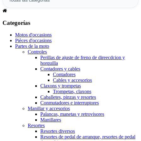
Categorías
Motos d'occasions
Pièces d'occasions
Partes de la moto
Controles
Perillas de ajuste de freno de direecdcion y
horquilla
Contadores y cables
Contadores
Cables y accesorios
Claxons y trompetas
Trompetas, claxons
Caballetes, pinzas y resortes
Conmutadores e interruptores
Manillar y accesorios
Palancas, manetas y retrovisores
Manillares
Resortes
Resortes diversos
Resortes de pedal de arranque, resortes de pedal