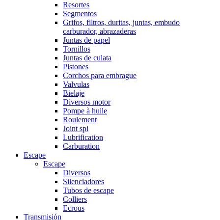
Resortes
Segmentos
Grifos, filtros, duritas, juntas, embudo
carburador, abrazaderas
Juntas de papel
Tornillos
Juntas de culata
Pistones
Corchos para embrague
Valvulas
Bielaje
Diversos motor
Pompe à huile
Roulement
Joint spi
Lubrification
Carburation
Escape
Escape
Diversos
Silenciadores
Tubos de escape
Colliers
Ecrous
Transmisión