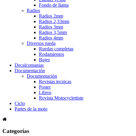
Fondo de llanta
Radios
Radios 2mm
Radios 2,33mm
Radios 3mm
Radios 3,5mm
Radios 4mm
Diversos rueda
Ruedas completas
Rodamientos
Bujes
Decalcomanias
Documentación
Documentación
Revistas tecnicas
Poster
Libros
Revista Motocyclettiste
Ciclo
Partes de la moto
Categorías