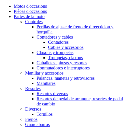
Motos d'occasions
Pièces d'occasions
Partes de la moto
Controles
Perillas de ajuste de freno de direecdcion y
horquilla
Contadores y cables
Contadores
Cables y accesorios
Claxons y trompetas
Trompetas, claxons
Caballetes, pinzas y resortes
Conmutadores e interruptores
Manillar y accesorios
Palancas, manetas y retrovisores
Manillares
Resortes
Resortes diversos
Resortes de pedal de arranque, resortes de pedal
de cambio
Diversos
Tornillos
Frenos
Guardabarros