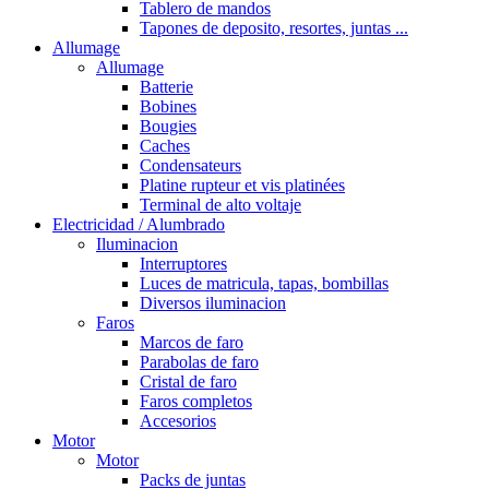
Tablero de mandos
Tapones de deposito, resortes, juntas ...
Allumage
Allumage
Batterie
Bobines
Bougies
Caches
Condensateurs
Platine rupteur et vis platinées
Terminal de alto voltaje
Electricidad / Alumbrado
Iluminacion
Interruptores
Luces de matricula, tapas, bombillas
Diversos iluminacion
Faros
Marcos de faro
Parabolas de faro
Cristal de faro
Faros completos
Accesorios
Motor
Motor
Packs de juntas