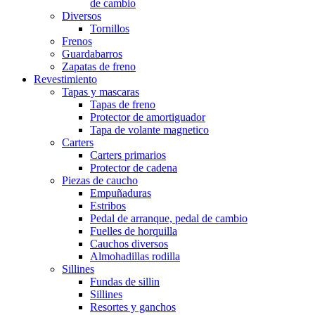
de cambio
Diversos
Tornillos
Frenos
Guardabarros
Zapatas de freno
Revestimiento
Tapas y mascaras
Tapas de freno
Protector de amortiguador
Tapa de volante magnetico
Carters
Carters primarios
Protector de cadena
Piezas de caucho
Empuñaduras
Estribos
Pedal de arranque, pedal de cambio
Fuelles de horquilla
Cauchos diversos
Almohadillas rodilla
Sillines
Fundas de sillin
Sillines
Resortes y ganchos