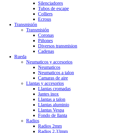
Silenciadores
Tubos de escape
Colliers
Ecrous
Transmisión
Transmisión
Coronas
Piñones
Diversos transmision
Cadenas
Rueda
Neumaticos y accesorios
Neumaticos
Neumaticos a talon
Camaras de aire
Llantas y accesorios
Llantas cromadas
Jantes inox
Llantas a talon
Llantas aluminio
Llantas Vespa
Fondo de llanta
Radios
Radios 2mm
Radios 2,33mm