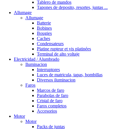
Tablero de mandos
Tapones de deposito, resortes, juntas ...
Allumage
Allumage
Batterie
Bobines
Bougies
Caches
Condensateurs
Platine rupteur et vis platinées
Terminal de alto voltaje
Electricidad / Alumbrado
Iluminacion
Interruptores
Luces de matricula, tapas, bombillas
Diversos iluminacion
Faros
Marcos de faro
Parabolas de faro
Cristal de faro
Faros completos
Accesorios
Motor
Motor
Packs de juntas