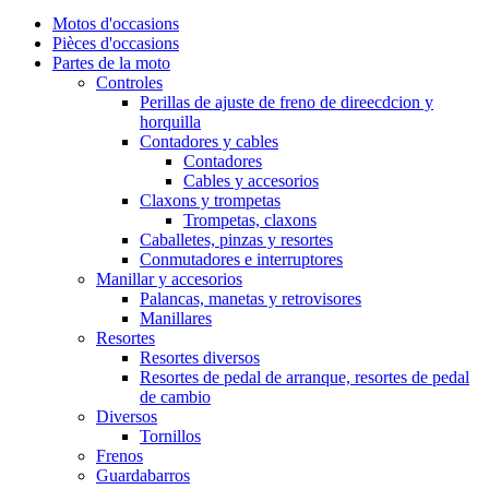
Motos d'occasions
Pièces d'occasions
Partes de la moto
Controles
Perillas de ajuste de freno de direecdcion y
horquilla
Contadores y cables
Contadores
Cables y accesorios
Claxons y trompetas
Trompetas, claxons
Caballetes, pinzas y resortes
Conmutadores e interruptores
Manillar y accesorios
Palancas, manetas y retrovisores
Manillares
Resortes
Resortes diversos
Resortes de pedal de arranque, resortes de pedal
de cambio
Diversos
Tornillos
Frenos
Guardabarros