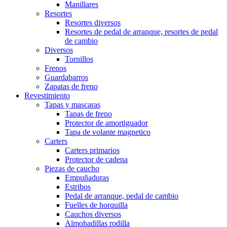
Manillares
Resortes
Resortes diversos
Resortes de pedal de arranque, resortes de pedal
de cambio
Diversos
Tornillos
Frenos
Guardabarros
Zapatas de freno
Revestimiento
Tapas y mascaras
Tapas de freno
Protector de amortiguador
Tapa de volante magnetico
Carters
Carters primarios
Protector de cadena
Piezas de caucho
Empuñaduras
Estribos
Pedal de arranque, pedal de cambio
Fuelles de horquilla
Cauchos diversos
Almohadillas rodilla