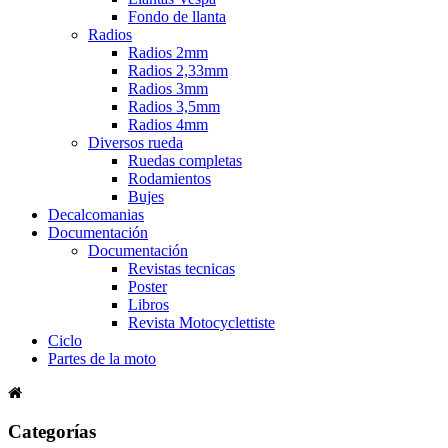
Fondo de llanta
Radios
Radios 2mm
Radios 2,33mm
Radios 3mm
Radios 3,5mm
Radios 4mm
Diversos rueda
Ruedas completas
Rodamientos
Bujes
Decalcomanias
Documentación
Documentación
Revistas tecnicas
Poster
Libros
Revista Motocyclettiste
Ciclo
Partes de la moto
Categorías