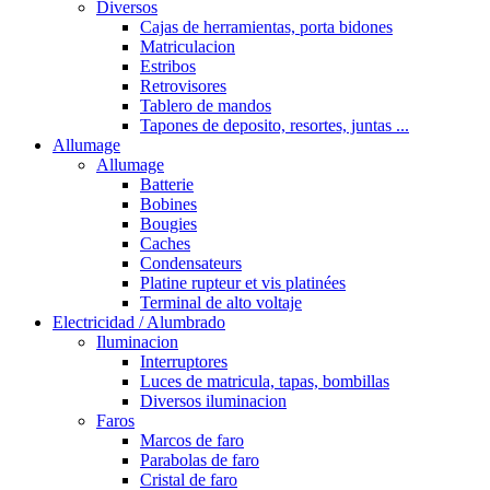
Diversos
Cajas de herramientas, porta bidones
Matriculacion
Estribos
Retrovisores
Tablero de mandos
Tapones de deposito, resortes, juntas ...
Allumage
Allumage
Batterie
Bobines
Bougies
Caches
Condensateurs
Platine rupteur et vis platinées
Terminal de alto voltaje
Electricidad / Alumbrado
Iluminacion
Interruptores
Luces de matricula, tapas, bombillas
Diversos iluminacion
Faros
Marcos de faro
Parabolas de faro
Cristal de faro