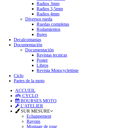
Radios 3mm
Radios 3,5mm
Radios 4mm
Diversos rueda
Ruedas completas
Rodamientos
Bujes
Decalcomanias
Documentación
Documentación
Revistas tecnicas
Poster
Libros
Revista Motocyclettiste
Ciclo
Partes de la moto
ACCUEIL
CYCLO
BOURSES MOTO
L'ATELIER
SUR MESURE
Echappement
Rayons
Montage de roue