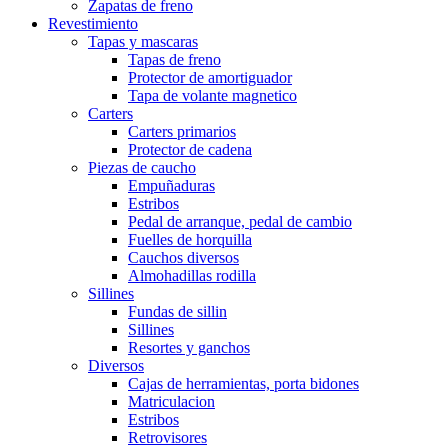
Zapatas de freno
Revestimiento
Tapas y mascaras
Tapas de freno
Protector de amortiguador
Tapa de volante magnetico
Carters
Carters primarios
Protector de cadena
Piezas de caucho
Empuñaduras
Estribos
Pedal de arranque, pedal de cambio
Fuelles de horquilla
Cauchos diversos
Almohadillas rodilla
Sillines
Fundas de sillin
Sillines
Resortes y ganchos
Diversos
Cajas de herramientas, porta bidones
Matriculacion
Estribos
Retrovisores