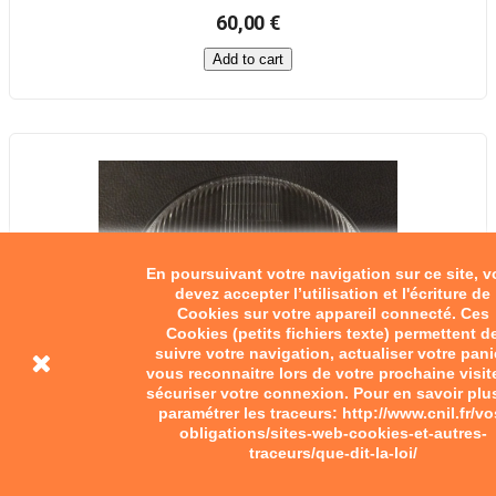
60,00 €
Add to cart
En poursuivant votre navigation sur ce site, 
devez accepter l’utilisation et l'écriture de
Cookies sur votre appareil connecté. Ces
Cookies (petits fichiers texte) permettent d
suivre votre navigation, actualiser votre pani
vous reconnaitre lors de votre prochaine visit
sécuriser votre connexion. Pour en savoir plu
paramétrer les traceurs: http://www.cnil.fr/vo
obligations/sites-web-cookies-et-autres-
traceurs/que-dit-la-loi/
Verre de phare 175mm