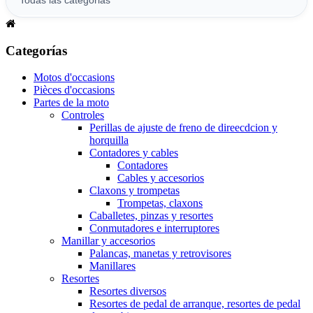
Categorías
Motos d'occasions
Pièces d'occasions
Partes de la moto
Controles
Perillas de ajuste de freno de direecdcion y
horquilla
Contadores y cables
Contadores
Cables y accesorios
Claxons y trompetas
Trompetas, claxons
Caballetes, pinzas y resortes
Conmutadores e interruptores
Manillar y accesorios
Palancas, manetas y retrovisores
Manillares
Resortes
Resortes diversos
Resortes de pedal de arranque, resortes de pedal