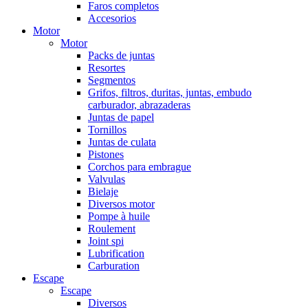
Faros completos
Accesorios
Motor
Motor
Packs de juntas
Resortes
Segmentos
Grifos, filtros, duritas, juntas, embudo
carburador, abrazaderas
Juntas de papel
Tornillos
Juntas de culata
Pistones
Corchos para embrague
Valvulas
Bielaje
Diversos motor
Pompe à huile
Roulement
Joint spi
Lubrification
Carburation
Escape
Escape
Diversos