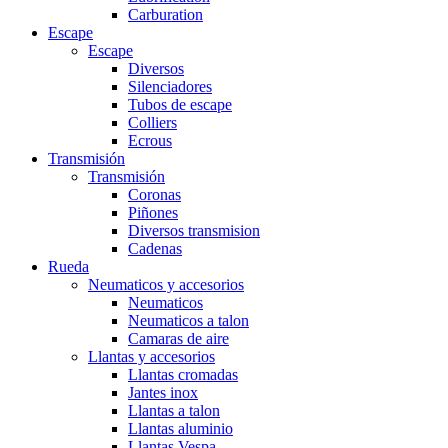
Carburation
Escape
Escape
Diversos
Silenciadores
Tubos de escape
Colliers
Ecrous
Transmisión
Transmisión
Coronas
Piñones
Diversos transmision
Cadenas
Rueda
Neumaticos y accesorios
Neumaticos
Neumaticos a talon
Camaras de aire
Llantas y accesorios
Llantas cromadas
Jantes inox
Llantas a talon
Llantas aluminio
Llantas Vespa