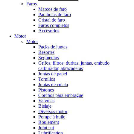
Faros
Marcos de faro
Parabolas de faro
Cristal de faro
Faros completos
Accesorios
Motor
Motor
Packs de juntas
Resortes
Segmentos
Grifos, filtros, duritas, juntas, embudo
carburador, abrazaderas
Juntas de papel
Tornillos
Juntas de culata
Pistones
Corchos para embrague
Valvulas
Bielaje
Diversos motor
Pompe à huile
Roulement
Joint spi
Lubrification