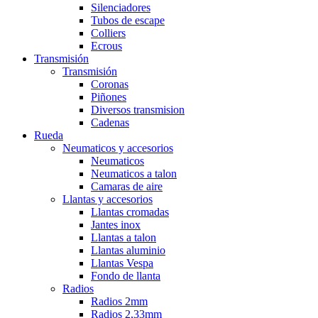
Silenciadores
Tubos de escape
Colliers
Ecrous
Transmisión
Transmisión
Coronas
Piñones
Diversos transmision
Cadenas
Rueda
Neumaticos y accesorios
Neumaticos
Neumaticos a talon
Camaras de aire
Llantas y accesorios
Llantas cromadas
Jantes inox
Llantas a talon
Llantas aluminio
Llantas Vespa
Fondo de llanta
Radios
Radios 2mm
Radios 2,33mm