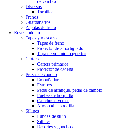
de cambio
Diversos
Tornillos
Frenos
Guardabarros
Zapatas de freno
Revestimiento
Tapas y mascaras
Tapas de freno
Protector de amortiguador
Tapa de volante magnetico
Carters
Carters primarios
Protector de cadena
Piezas de caucho
Empuñaduras
Estribos
Pedal de arranque, pedal de cambio
Fuelles de horquilla
Cauchos diversos
Almohadillas rodilla
Sillines
Fundas de sillin
Sillines
Resortes y ganchos