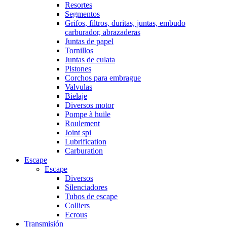
Resortes
Segmentos
Grifos, filtros, duritas, juntas, embudo
carburador, abrazaderas
Juntas de papel
Tornillos
Juntas de culata
Pistones
Corchos para embrague
Valvulas
Bielaje
Diversos motor
Pompe à huile
Roulement
Joint spi
Lubrification
Carburation
Escape
Escape
Diversos
Silenciadores
Tubos de escape
Colliers
Ecrous
Transmisión