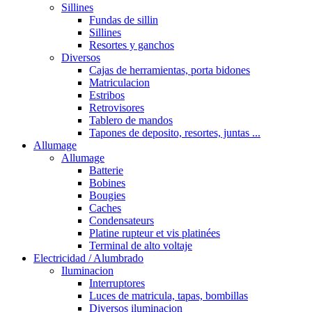
Sillines
Fundas de sillin
Sillines
Resortes y ganchos
Diversos
Cajas de herramientas, porta bidones
Matriculacion
Estribos
Retrovisores
Tablero de mandos
Tapones de deposito, resortes, juntas ...
Allumage
Allumage
Batterie
Bobines
Bougies
Caches
Condensateurs
Platine rupteur et vis platinées
Terminal de alto voltaje
Electricidad / Alumbrado
Iluminacion
Interruptores
Luces de matricula, tapas, bombillas
Diversos iluminacion