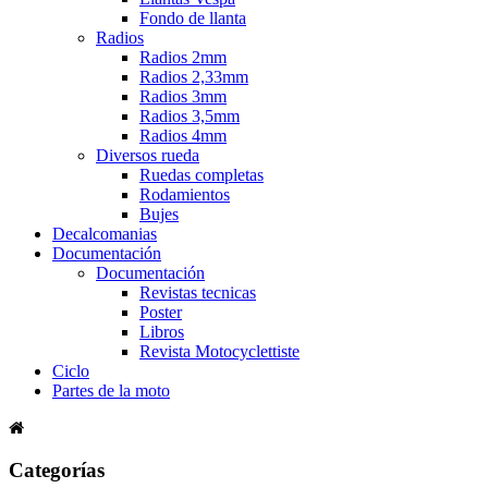
Fondo de llanta
Radios
Radios 2mm
Radios 2,33mm
Radios 3mm
Radios 3,5mm
Radios 4mm
Diversos rueda
Ruedas completas
Rodamientos
Bujes
Decalcomanias
Documentación
Documentación
Revistas tecnicas
Poster
Libros
Revista Motocyclettiste
Ciclo
Partes de la moto
Categorías