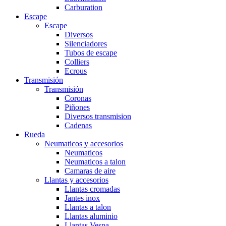
Carburation
Escape
Escape
Diversos
Silenciadores
Tubos de escape
Colliers
Ecrous
Transmisión
Transmisión
Coronas
Piñones
Diversos transmision
Cadenas
Rueda
Neumaticos y accesorios
Neumaticos
Neumaticos a talon
Camaras de aire
Llantas y accesorios
Llantas cromadas
Jantes inox
Llantas a talon
Llantas aluminio
Llantas Vespa