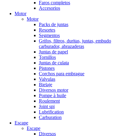
Faros completos
Accesorios
Motor
Motor
Packs de juntas
Resortes
Segmentos
Grifos, filtros, duritas, juntas, embudo
carburador, abrazaderas
Juntas de papel
Tornillos
Juntas de culata
Pistones
Corchos para embrague
Valvulas
Bielaje
Diversos motor
Pompe à huile
Roulement
Joint spi
Lubrification
Carburation
Escape
Escape
Diversos