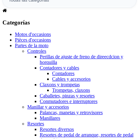
Categorías
Motos d'occasions
Pièces d'occasions
Partes de la moto
Controles
Perillas de ajuste de freno de direecdcion y
horquilla
Contadores y cables
Contadores
Cables y accesorios
Claxons y trompetas
Trompetas, claxons
Caballetes, pinzas y resortes
Conmutadores e interruptores
Manillar y accesorios
Palancas, manetas y retrovisores
Manillares
Resortes
Resortes diversos
Resortes de pedal de arranque, resortes de pedal