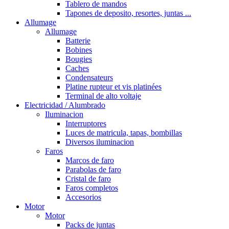
Tablero de mandos
Tapones de deposito, resortes, juntas ...
Allumage
Allumage
Batterie
Bobines
Bougies
Caches
Condensateurs
Platine rupteur et vis platinées
Terminal de alto voltaje
Electricidad / Alumbrado
Iluminacion
Interruptores
Luces de matricula, tapas, bombillas
Diversos iluminacion
Faros
Marcos de faro
Parabolas de faro
Cristal de faro
Faros completos
Accesorios
Motor
Motor
Packs de juntas