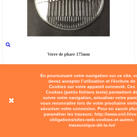
Verre de phare 175mm
35,00 €
En poursuivant votre navigation sur ce site, 
devez accepter l’utilisation et l'écriture de
Add to cart
Cookies sur votre appareil connecté. Ces
Cookies (petits fichiers texte) permettent d
suivre votre navigation, actualiser votre pani
vous reconnaitre lors de votre prochaine visit
sécuriser votre connexion. Pour en savoir plu
paramétrer les traceurs: http://www.cnil.fr/vo
obligations/sites-web-cookies-et-autres-
traceurs/que-dit-la-loi/