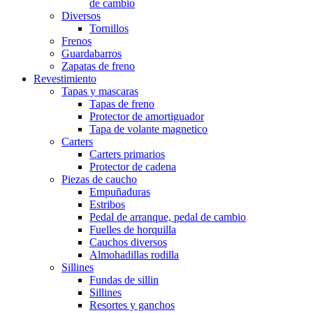
de cambio
Diversos
Tornillos
Frenos
Guardabarros
Zapatas de freno
Revestimiento
Tapas y mascaras
Tapas de freno
Protector de amortiguador
Tapa de volante magnetico
Carters
Carters primarios
Protector de cadena
Piezas de caucho
Empuñaduras
Estribos
Pedal de arranque, pedal de cambio
Fuelles de horquilla
Cauchos diversos
Almohadillas rodilla
Sillines
Fundas de sillin
Sillines
Resortes y ganchos