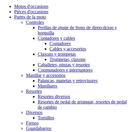
Motos d'occasions
Pièces d'occasions
Partes de la moto
Controles
Perillas de ajuste de freno de direecdcion y
horquilla
Contadores y cables
Contadores
Cables y accesorios
Claxons y trompetas
Trompetas, claxons
Caballetes, pinzas y resortes
Conmutadores e interruptores
Manillar y accesorios
Palancas, manetas y retrovisores
Manillares
Resortes
Resortes diversos
Resortes de pedal de arranque, resortes de pedal
de cambio
Diversos
Tornillos
Frenos
Guardabarros