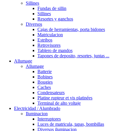
Sillines
Fundas de sillin
Sillines
Resortes y ganchos
Diversos
Cajas de herramientas, porta bidones
Matriculacion
Estribos
Retrovisores
Tablero de mandos
Tapones de deposito, resortes, juntas ...
Allumage
Allumage
Batterie
Bobines
Bougies
Caches
Condensateurs
Platine rupteur et vis platinées
Terminal de alto voltaje
Electricidad / Alumbrado
Iluminacion
Interruptores
Luces de matricula, tapas, bombillas
Diversos iluminacion