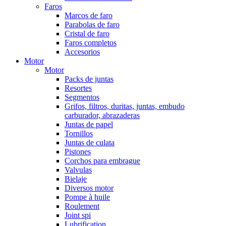
Faros
Marcos de faro
Parabolas de faro
Cristal de faro
Faros completos
Accesorios
Motor
Motor
Packs de juntas
Resortes
Segmentos
Grifos, filtros, duritas, juntas, embudo
carburador, abrazaderas
Juntas de papel
Tornillos
Juntas de culata
Pistones
Corchos para embrague
Valvulas
Bielaje
Diversos motor
Pompe à huile
Roulement
Joint spi
Lubrification