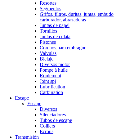
Resortes
Segmentos
Grifos, filtros, duritas, juntas, embudo
carburador, abrazaderas
Juntas de papel
Tornillos
Juntas de culata
Pistones
Corchos para embrague
Valvulas
Bielaje
Diversos motor
Pompe à huile
Roulement
Joint spi
Lubrification
Carburation
Escape
Escape
Diversos
Silenciadores
Tubos de escape
Colliers
Ecrous
Transmisión