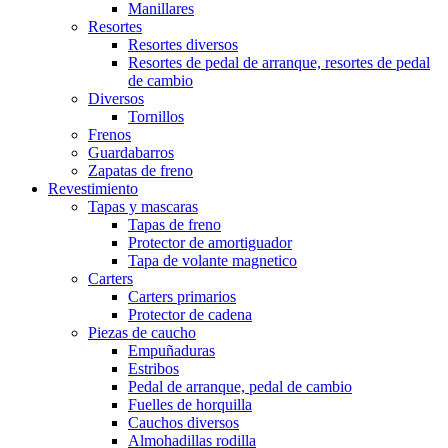
Manillares
Resortes
Resortes diversos
Resortes de pedal de arranque, resortes de pedal
de cambio
Diversos
Tornillos
Frenos
Guardabarros
Zapatas de freno
Revestimiento
Tapas y mascaras
Tapas de freno
Protector de amortiguador
Tapa de volante magnetico
Carters
Carters primarios
Protector de cadena
Piezas de caucho
Empuñaduras
Estribos
Pedal de arranque, pedal de cambio
Fuelles de horquilla
Cauchos diversos
Almohadillas rodilla