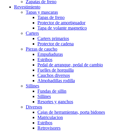
Zapatas de freno
Revestimiento
Tapas y mascaras
Tapas de freno
Protector de amortiguador
Tapa de volante magnetico
Carters
Carters primarios
Protector de cadena
Piezas de caucho
Empuñaduras
Estribos
Pedal de arranque, pedal de cambio
Fuelles de horquilla
Cauchos diversos
Almohadillas rodilla
Sillines
Fundas de sillin
Sillines
Resortes y ganchos
Diversos
Cajas de herramientas, porta bidones
Matriculacion
Estribos
Retrovisores