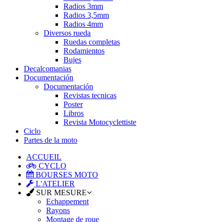
Radios 3mm
Radios 3,5mm
Radios 4mm
Diversos rueda
Ruedas completas
Rodamientos
Bujes
Decalcomanias
Documentación
Documentación
Revistas tecnicas
Poster
Libros
Revista Motocyclettiste
Ciclo
Partes de la moto
ACCUEIL
CYCLO
BOURSES MOTO
L'ATELIER
SUR MESURE
Echappement
Rayons
Montage de roue