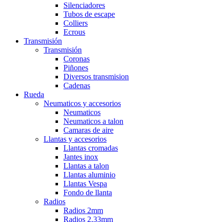
Silenciadores
Tubos de escape
Colliers
Ecrous
Transmisión
Transmisión
Coronas
Piñones
Diversos transmision
Cadenas
Rueda
Neumaticos y accesorios
Neumaticos
Neumaticos a talon
Camaras de aire
Llantas y accesorios
Llantas cromadas
Jantes inox
Llantas a talon
Llantas aluminio
Llantas Vespa
Fondo de llanta
Radios
Radios 2mm
Radios 2,33mm