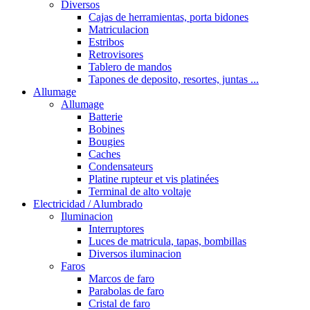
Diversos
Cajas de herramientas, porta bidones
Matriculacion
Estribos
Retrovisores
Tablero de mandos
Tapones de deposito, resortes, juntas ...
Allumage
Allumage
Batterie
Bobines
Bougies
Caches
Condensateurs
Platine rupteur et vis platinées
Terminal de alto voltaje
Electricidad / Alumbrado
Iluminacion
Interruptores
Luces de matricula, tapas, bombillas
Diversos iluminacion
Faros
Marcos de faro
Parabolas de faro
Cristal de faro