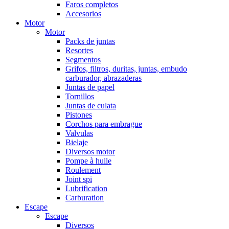
Faros completos
Accesorios
Motor
Motor
Packs de juntas
Resortes
Segmentos
Grifos, filtros, duritas, juntas, embudo
carburador, abrazaderas
Juntas de papel
Tornillos
Juntas de culata
Pistones
Corchos para embrague
Valvulas
Bielaje
Diversos motor
Pompe à huile
Roulement
Joint spi
Lubrification
Carburation
Escape
Escape
Diversos