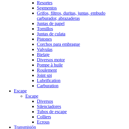
Resortes
Segmentos
Grifos, filtros, duritas, juntas, embudo
carburador, abrazaderas
Juntas de papel
Tornillos
Juntas de culata
Pistones
Corchos para embrague
Valvulas
Bielaje
Diversos motor
Pompe à huile
Roulement
Joint spi
Lubrification
Carburation
Escape
Escape
Diversos
Silenciadores
Tubos de escape
Colliers
Ecrous
Transmisión