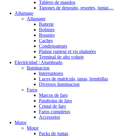
Tablero de mandos
Tapones de deposito, resortes, juntas ...
Allumage
Allumage
Batterie
Bobines
Bougies
Caches
Condensateurs
Platine rupteur et vis platinées
Terminal de alto voltaje
Electricidad / Alumbrado
Iluminacion
Interruptores
Luces de matricula, tapas, bombillas
Diversos iluminacion
Faros
Marcos de faro
Parabolas de faro
Cristal de faro
Faros completos
Accesorios
Motor
Motor
Packs de juntas