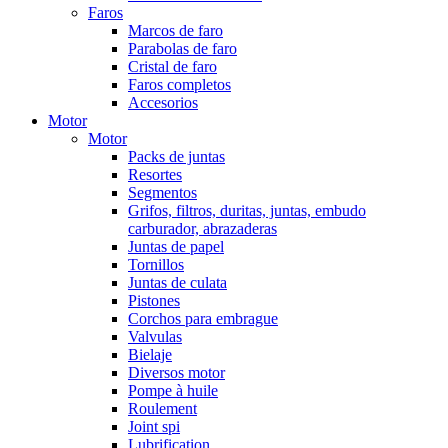
Faros
Marcos de faro
Parabolas de faro
Cristal de faro
Faros completos
Accesorios
Motor
Motor
Packs de juntas
Resortes
Segmentos
Grifos, filtros, duritas, juntas, embudo
carburador, abrazaderas
Juntas de papel
Tornillos
Juntas de culata
Pistones
Corchos para embrague
Valvulas
Bielaje
Diversos motor
Pompe à huile
Roulement
Joint spi
Lubrification