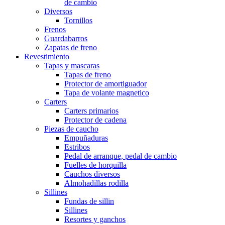
de cambio
Diversos
Tornillos
Frenos
Guardabarros
Zapatas de freno
Revestimiento
Tapas y mascaras
Tapas de freno
Protector de amortiguador
Tapa de volante magnetico
Carters
Carters primarios
Protector de cadena
Piezas de caucho
Empuñaduras
Estribos
Pedal de arranque, pedal de cambio
Fuelles de horquilla
Cauchos diversos
Almohadillas rodilla
Sillines
Fundas de sillin
Sillines
Resortes y ganchos