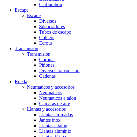
Carburation
Escape
Escape
Diversos
Silenciadores
Tubos de escape
Colliers
Ecrous
Transmisión
Transmisión
Coronas
Piñones
Diversos transmision
Cadenas
Rueda
Neumaticos y accesorios
Neumaticos
Neumaticos a talon
Camaras de aire
Llantas y accesorios
Llantas cromadas
Jantes inox
Llantas a talon
Llantas aluminio
Llantas Vespa