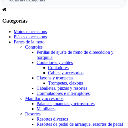
Categorías
Motos d'occasions
Pièces d'occasions
Partes de la moto
Controles
Perillas de ajuste de freno de direecdcion y
horquilla
Contadores y cables
Contadores
Cables y accesorios
Claxons y trompetas
Trompetas, claxons
Caballetes, pinzas y resortes
Conmutadores e interruptores
Manillar y accesorios
Palancas, manetas y retrovisores
Manillares
Resortes
Resortes diversos
Resortes de pedal de arranque, resortes de pedal