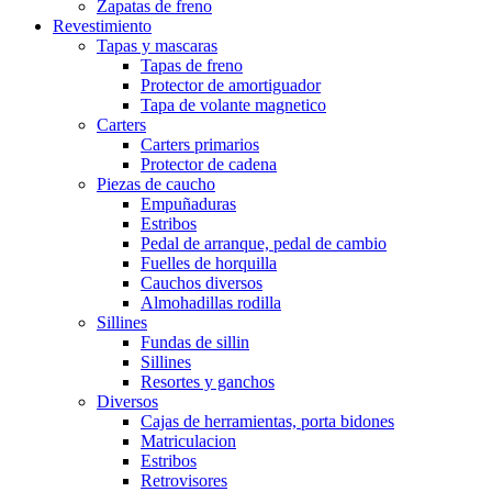
Zapatas de freno
Revestimiento
Tapas y mascaras
Tapas de freno
Protector de amortiguador
Tapa de volante magnetico
Carters
Carters primarios
Protector de cadena
Piezas de caucho
Empuñaduras
Estribos
Pedal de arranque, pedal de cambio
Fuelles de horquilla
Cauchos diversos
Almohadillas rodilla
Sillines
Fundas de sillin
Sillines
Resortes y ganchos
Diversos
Cajas de herramientas, porta bidones
Matriculacion
Estribos
Retrovisores