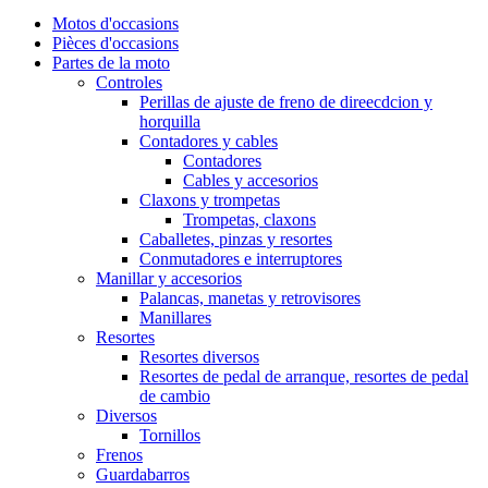
Motos d'occasions
Pièces d'occasions
Partes de la moto
Controles
Perillas de ajuste de freno de direecdcion y
horquilla
Contadores y cables
Contadores
Cables y accesorios
Claxons y trompetas
Trompetas, claxons
Caballetes, pinzas y resortes
Conmutadores e interruptores
Manillar y accesorios
Palancas, manetas y retrovisores
Manillares
Resortes
Resortes diversos
Resortes de pedal de arranque, resortes de pedal
de cambio
Diversos
Tornillos
Frenos
Guardabarros