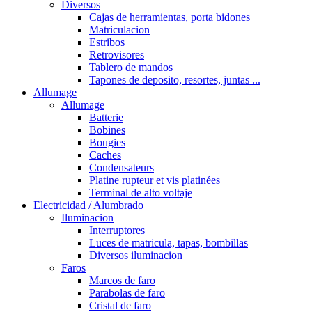
Diversos
Cajas de herramientas, porta bidones
Matriculacion
Estribos
Retrovisores
Tablero de mandos
Tapones de deposito, resortes, juntas ...
Allumage
Allumage
Batterie
Bobines
Bougies
Caches
Condensateurs
Platine rupteur et vis platinées
Terminal de alto voltaje
Electricidad / Alumbrado
Iluminacion
Interruptores
Luces de matricula, tapas, bombillas
Diversos iluminacion
Faros
Marcos de faro
Parabolas de faro
Cristal de faro