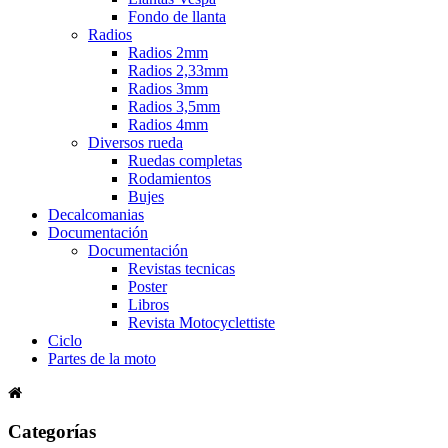
Fondo de llanta
Radios
Radios 2mm
Radios 2,33mm
Radios 3mm
Radios 3,5mm
Radios 4mm
Diversos rueda
Ruedas completas
Rodamientos
Bujes
Decalcomanias
Documentación
Documentación
Revistas tecnicas
Poster
Libros
Revista Motocyclettiste
Ciclo
Partes de la moto
Categorías