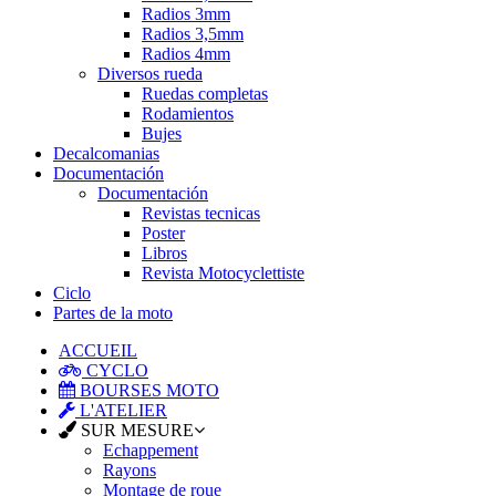
Radios 3mm
Radios 3,5mm
Radios 4mm
Diversos rueda
Ruedas completas
Rodamientos
Bujes
Decalcomanias
Documentación
Documentación
Revistas tecnicas
Poster
Libros
Revista Motocyclettiste
Ciclo
Partes de la moto
ACCUEIL
CYCLO
BOURSES MOTO
L'ATELIER
SUR MESURE
Echappement
Rayons
Montage de roue