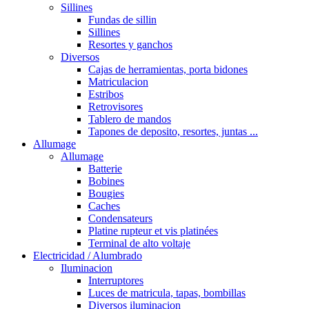
Sillines
Fundas de sillin
Sillines
Resortes y ganchos
Diversos
Cajas de herramientas, porta bidones
Matriculacion
Estribos
Retrovisores
Tablero de mandos
Tapones de deposito, resortes, juntas ...
Allumage
Allumage
Batterie
Bobines
Bougies
Caches
Condensateurs
Platine rupteur et vis platinées
Terminal de alto voltaje
Electricidad / Alumbrado
Iluminacion
Interruptores
Luces de matricula, tapas, bombillas
Diversos iluminacion