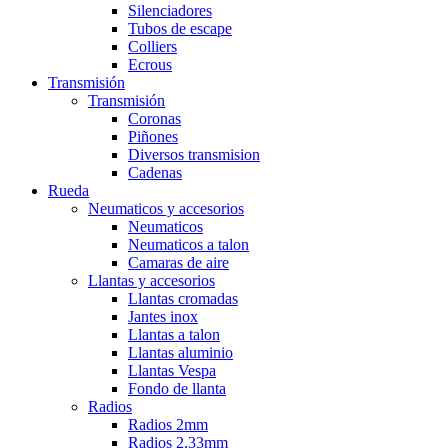
Silenciadores
Tubos de escape
Colliers
Ecrous
Transmisión
Transmisión
Coronas
Piñones
Diversos transmision
Cadenas
Rueda
Neumaticos y accesorios
Neumaticos
Neumaticos a talon
Camaras de aire
Llantas y accesorios
Llantas cromadas
Jantes inox
Llantas a talon
Llantas aluminio
Llantas Vespa
Fondo de llanta
Radios
Radios 2mm
Radios 2,33mm