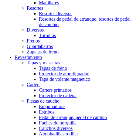
Manillares
Resortes
Resortes diversos
Resortes de pedal de arranque, resortes de pedal
de cambio
Diversos
Tornillos
Frenos
Guardabarros
Zapatas de freno
Revestimiento
Tapas y mascaras
Tapas de freno
Protector de amortiguador
Tapa de volante magnetico
Carters
Carters primarios
Protector de cadena
Piezas de caucho
Empuñaduras
Estribos
Pedal de arranque, pedal de cambio
Fuelles de horquilla
Cauchos diversos
Almohadillas rodilla