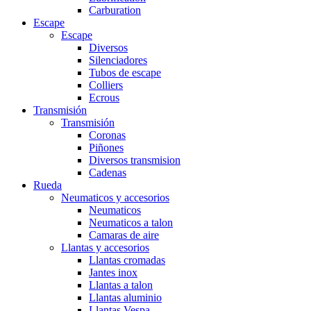
Carburation
Escape
Escape
Diversos
Silenciadores
Tubos de escape
Colliers
Ecrous
Transmisión
Transmisión
Coronas
Piñones
Diversos transmision
Cadenas
Rueda
Neumaticos y accesorios
Neumaticos
Neumaticos a talon
Camaras de aire
Llantas y accesorios
Llantas cromadas
Jantes inox
Llantas a talon
Llantas aluminio
Llantas Vespa