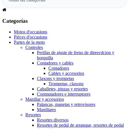
Categorías
Motos d'occasions
Pièces d'occasions
Partes de la moto
Controles
Perillas de ajuste de freno de direecdcion y
horquilla
Contadores y cables
Contadores
Cables y accesorios
Claxons y trompetas
Trompetas, claxons
Caballetes, pinzas y resortes
Conmutadores e interruptores
Manillar y accesorios
Palancas, manetas y retrovisores
Manillares
Resortes
Resortes diversos
Resortes de pedal de arranque, resortes de pedal