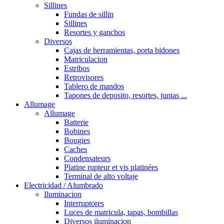
Sillines
Fundas de sillin
Sillines
Resortes y ganchos
Diversos
Cajas de herramientas, porta bidones
Matriculacion
Estribos
Retrovisores
Tablero de mandos
Tapones de deposito, resortes, juntas ...
Allumage
Allumage
Batterie
Bobines
Bougies
Caches
Condensateurs
Platine rupteur et vis platinées
Terminal de alto voltaje
Electricidad / Alumbrado
Iluminacion
Interruptores
Luces de matricula, tapas, bombillas
Diversos iluminacion