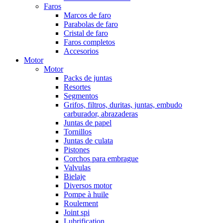
Faros
Marcos de faro
Parabolas de faro
Cristal de faro
Faros completos
Accesorios
Motor
Motor
Packs de juntas
Resortes
Segmentos
Grifos, filtros, duritas, juntas, embudo
carburador, abrazaderas
Juntas de papel
Tornillos
Juntas de culata
Pistones
Corchos para embrague
Valvulas
Bielaje
Diversos motor
Pompe à huile
Roulement
Joint spi
Lubrification