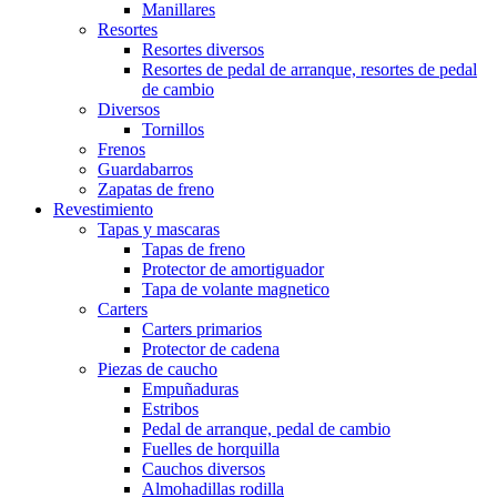
Manillares
Resortes
Resortes diversos
Resortes de pedal de arranque, resortes de pedal
de cambio
Diversos
Tornillos
Frenos
Guardabarros
Zapatas de freno
Revestimiento
Tapas y mascaras
Tapas de freno
Protector de amortiguador
Tapa de volante magnetico
Carters
Carters primarios
Protector de cadena
Piezas de caucho
Empuñaduras
Estribos
Pedal de arranque, pedal de cambio
Fuelles de horquilla
Cauchos diversos
Almohadillas rodilla