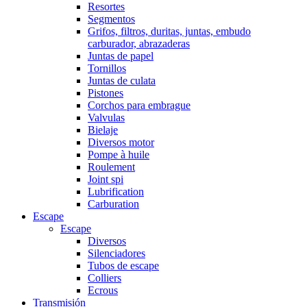
Resortes
Segmentos
Grifos, filtros, duritas, juntas, embudo
carburador, abrazaderas
Juntas de papel
Tornillos
Juntas de culata
Pistones
Corchos para embrague
Valvulas
Bielaje
Diversos motor
Pompe à huile
Roulement
Joint spi
Lubrification
Carburation
Escape
Escape
Diversos
Silenciadores
Tubos de escape
Colliers
Ecrous
Transmisión