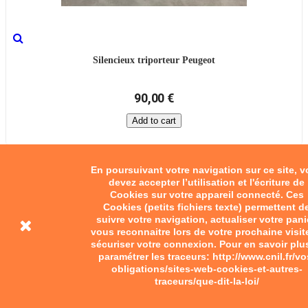
Silencieux triporteur Peugeot
90,00 €
Add to cart
En poursuivant votre navigation sur ce site, 
devez accepter l’utilisation et l'écriture de
Cookies sur votre appareil connecté. Ces
Cookies (petits fichiers texte) permettent d
suivre votre navigation, actualiser votre pani
vous reconnaitre lors de votre prochaine visit
sécuriser votre connexion. Pour en savoir plu
paramétrer les traceurs: http://www.cnil.fr/vo
obligations/sites-web-cookies-et-autres-
traceurs/que-dit-la-loi/