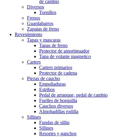
de cambio
Diversos
Tornillos
Frenos
Guardabarros
Zapatas de freno
Revestimiento
Tapas y mascaras
Tapas de freno
Protector de amortiguador
Tapa de volante magnetico
Carters
Carters primarios
Protector de cadena
Piezas de caucho
Empuñaduras
Estribos
Pedal de arranque, pedal de cambio
Fuelles de horquilla
Cauchos diversos
Almohadillas rodilla
Sillines
Fundas de sillin
Sillines
Resortes y ganchos