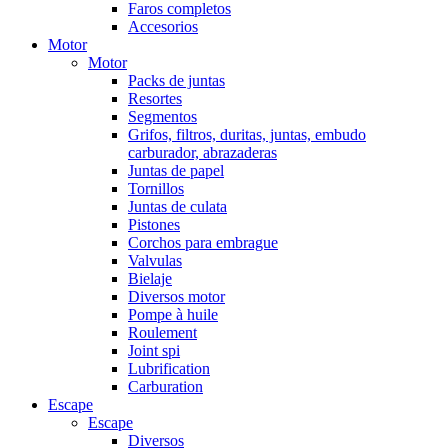
Faros completos
Accesorios
Motor
Motor
Packs de juntas
Resortes
Segmentos
Grifos, filtros, duritas, juntas, embudo
carburador, abrazaderas
Juntas de papel
Tornillos
Juntas de culata
Pistones
Corchos para embrague
Valvulas
Bielaje
Diversos motor
Pompe à huile
Roulement
Joint spi
Lubrification
Carburation
Escape
Escape
Diversos