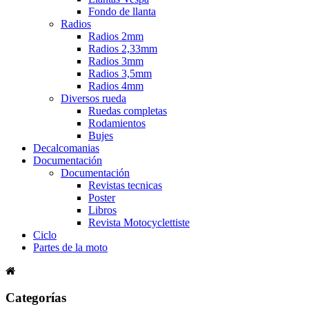
Fondo de llanta
Radios
Radios 2mm
Radios 2,33mm
Radios 3mm
Radios 3,5mm
Radios 4mm
Diversos rueda
Ruedas completas
Rodamientos
Bujes
Decalcomanias
Documentación
Documentación
Revistas tecnicas
Poster
Libros
Revista Motocyclettiste
Ciclo
Partes de la moto
Categorías