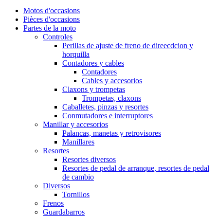
Motos d'occasions
Pièces d'occasions
Partes de la moto
Controles
Perillas de ajuste de freno de direecdcion y
horquilla
Contadores y cables
Contadores
Cables y accesorios
Claxons y trompetas
Trompetas, claxons
Caballetes, pinzas y resortes
Conmutadores e interruptores
Manillar y accesorios
Palancas, manetas y retrovisores
Manillares
Resortes
Resortes diversos
Resortes de pedal de arranque, resortes de pedal
de cambio
Diversos
Tornillos
Frenos
Guardabarros