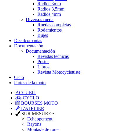
Radios 3mm
Radios 3,5mm
Radios 4mm
Diversos rueda
Ruedas completas
Rodamientos
Bujes
Decalcomanias
Documentación
Documentación
Revistas tecnicas
Poster
Libros
Revista Motocyclettiste
Ciclo
Partes de la moto
ACCUEIL
CYCLO
BOURSES MOTO
L'ATELIER
SUR MESURE
Echappement
Rayons
Montage de roue