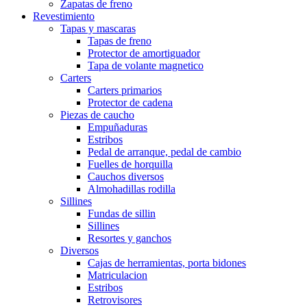
Zapatas de freno
Revestimiento
Tapas y mascaras
Tapas de freno
Protector de amortiguador
Tapa de volante magnetico
Carters
Carters primarios
Protector de cadena
Piezas de caucho
Empuñaduras
Estribos
Pedal de arranque, pedal de cambio
Fuelles de horquilla
Cauchos diversos
Almohadillas rodilla
Sillines
Fundas de sillin
Sillines
Resortes y ganchos
Diversos
Cajas de herramientas, porta bidones
Matriculacion
Estribos
Retrovisores