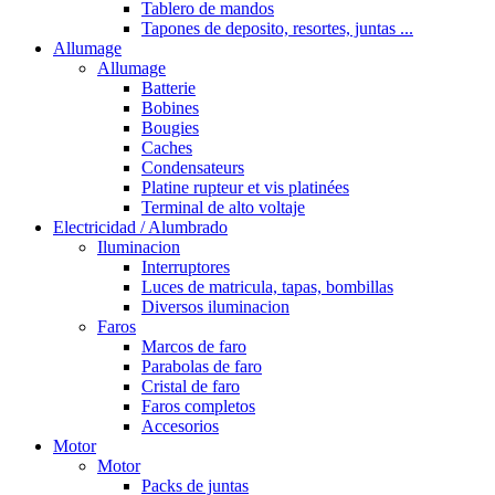
Tablero de mandos
Tapones de deposito, resortes, juntas ...
Allumage
Allumage
Batterie
Bobines
Bougies
Caches
Condensateurs
Platine rupteur et vis platinées
Terminal de alto voltaje
Electricidad / Alumbrado
Iluminacion
Interruptores
Luces de matricula, tapas, bombillas
Diversos iluminacion
Faros
Marcos de faro
Parabolas de faro
Cristal de faro
Faros completos
Accesorios
Motor
Motor
Packs de juntas