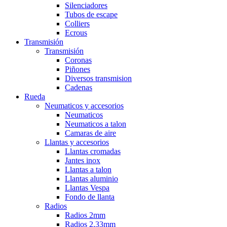
Silenciadores
Tubos de escape
Colliers
Ecrous
Transmisión
Transmisión
Coronas
Piñones
Diversos transmision
Cadenas
Rueda
Neumaticos y accesorios
Neumaticos
Neumaticos a talon
Camaras de aire
Llantas y accesorios
Llantas cromadas
Jantes inox
Llantas a talon
Llantas aluminio
Llantas Vespa
Fondo de llanta
Radios
Radios 2mm
Radios 2,33mm