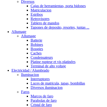
Diversos
Cajas de herramientas, porta bidones
Matriculacion
Estribos
Retrovisores
Tablero de mandos
Tapones de deposito, resortes, juntas ...
Allumage
Allumage
Batterie
Bobines
Bougies
Caches
Condensateurs
Platine rupteur et vis platinées
Terminal de alto voltaje
Electricidad / Alumbrado
Iluminacion
Interruptores
Luces de matricula, tapas, bombillas
Diversos iluminacion
Faros
Marcos de faro
Parabolas de faro
Cristal de faro