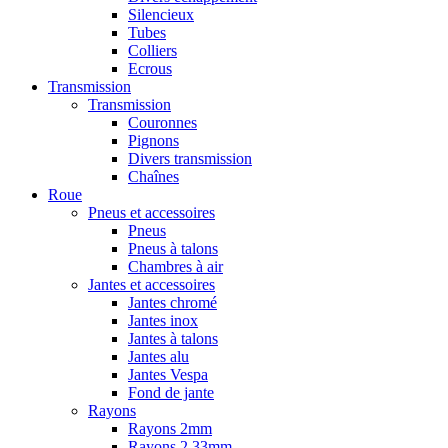
Silencieux
Tubes
Colliers
Ecrous
Transmission
Transmission
Couronnes
Pignons
Divers transmission
Chaînes
Roue
Pneus et accessoires
Pneus
Pneus à talons
Chambres à air
Jantes et accessoires
Jantes chromé
Jantes inox
Jantes à talons
Jantes alu
Jantes Vespa
Fond de jante
Rayons
Rayons 2mm
Rayons 2,33mm