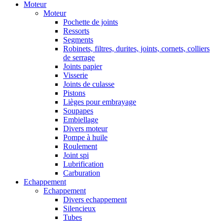
Moteur
Moteur
Pochette de joints
Ressorts
Segments
Robinets, filtres, durites, joints, cornets, colliers
de serrage
Joints papier
Visserie
Joints de culasse
Pistons
Lièges pour embrayage
Soupapes
Embiellage
Divers moteur
Pompe à huile
Roulement
Joint spi
Lubrification
Carburation
Echappement
Echappement
Divers echappement
Silencieux
Tubes