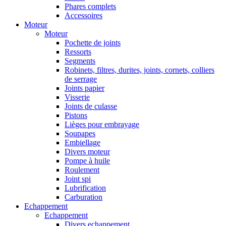
Phares complets
Accessoires
Moteur
Moteur
Pochette de joints
Ressorts
Segments
Robinets, filtres, durites, joints, cornets, colliers
de serrage
Joints papier
Visserie
Joints de culasse
Pistons
Lièges pour embrayage
Soupapes
Embiellage
Divers moteur
Pompe à huile
Roulement
Joint spi
Lubrification
Carburation
Echappement
Echappement
Divers echappement