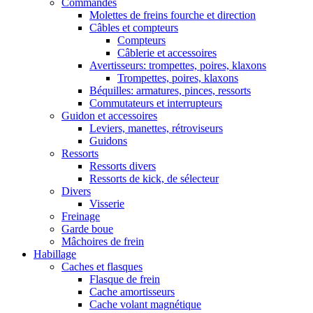
Commandes
Molettes de freins fourche et direction
Câbles et compteurs
Compteurs
Câblerie et accessoires
Avertisseurs: trompettes, poires, klaxons
Trompettes, poires, klaxons
Béquilles: armatures, pinces, ressorts
Commutateurs et interrupteurs
Guidon et accessoires
Leviers, manettes, rétroviseurs
Guidons
Ressorts
Ressorts divers
Ressorts de kick, de sélecteur
Divers
Visserie
Freinage
Garde boue
Mâchoires de frein
Habillage
Caches et flasques
Flasque de frein
Cache amortisseurs
Cache volant magnétique