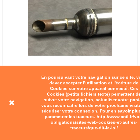
En poursuivant votre navigation sur ce site, 
Silencieux triporteur Peugeot
devez accepter l’utilisation et l'écriture de
Cookies sur votre appareil connecté. Ces
Cookies (petits fichiers texte) permettent d
90,00 €
suivre votre navigation, actualiser votre pani
vous reconnaitre lors de votre prochaine visit
Ajouter au panier
sécuriser votre connexion. Pour en savoir plu
paramétrer les traceurs: http://www.cnil.fr/vo
obligations/sites-web-cookies-et-autres-
traceurs/que-dit-la-loi/