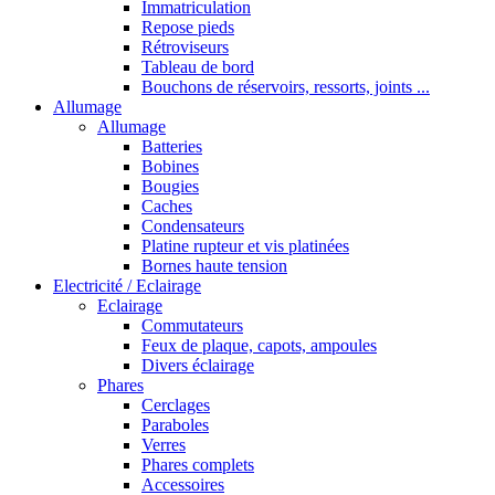
Immatriculation
Repose pieds
Rétroviseurs
Tableau de bord
Bouchons de réservoirs, ressorts, joints ...
Allumage
Allumage
Batteries
Bobines
Bougies
Caches
Condensateurs
Platine rupteur et vis platinées
Bornes haute tension
Electricité / Eclairage
Eclairage
Commutateurs
Feux de plaque, capots, ampoules
Divers éclairage
Phares
Cerclages
Paraboles
Verres
Phares complets
Accessoires