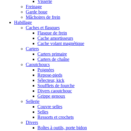
Visserie
Freinage
Garde boue
Mâchoires de frein
Habillage
Caches et flasques
Flasque de frein
Cache amortisseurs
Cache volant magnétique
Carters
Carters primaire
Carters de chaîne
Caoutchoucs
Poignées
Repose-pieds
Sélecteur, kick
Soufflets de fourche
Divers caoutchouc
Grippe genoux
Sellerie
Couvre selles
Selles
Ressorts et crochets
Divers
Boîtes à outils, porte bidon