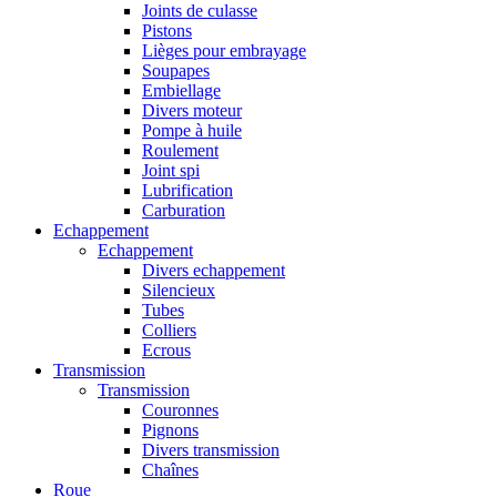
Joints de culasse
Pistons
Lièges pour embrayage
Soupapes
Embiellage
Divers moteur
Pompe à huile
Roulement
Joint spi
Lubrification
Carburation
Echappement
Echappement
Divers echappement
Silencieux
Tubes
Colliers
Ecrous
Transmission
Transmission
Couronnes
Pignons
Divers transmission
Chaînes
Roue