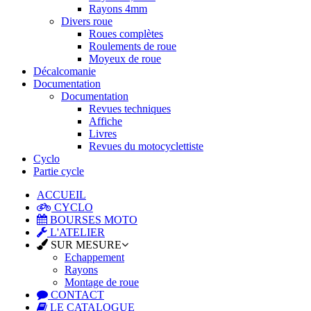
Rayons 4mm
Divers roue
Roues complètes
Roulements de roue
Moyeux de roue
Décalcomanie
Documentation
Documentation
Revues techniques
Affiche
Livres
Revues du motocyclettiste
Cyclo
Partie cycle
ACCUEIL
CYCLO
BOURSES MOTO
L'ATELIER
SUR MESURE
Echappement
Rayons
Montage de roue
CONTACT
LE CATALOGUE