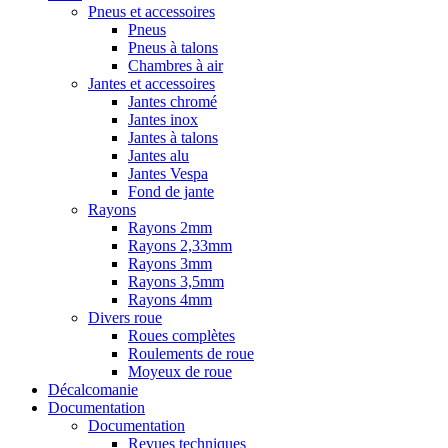
Pneus et accessoires
Pneus
Pneus à talons
Chambres à air
Jantes et accessoires
Jantes chromé
Jantes inox
Jantes à talons
Jantes alu
Jantes Vespa
Fond de jante
Rayons
Rayons 2mm
Rayons 2,33mm
Rayons 3mm
Rayons 3,5mm
Rayons 4mm
Divers roue
Roues complètes
Roulements de roue
Moyeux de roue
Décalcomanie
Documentation
Documentation
Revues techniques