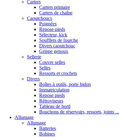
Carters
Carters primaire
Carters de chaîne
Caoutchoucs
Poignées
Repose-pieds
Sélecteur, kick
Soufflets de fourche
Divers caoutchouc
Grippe genoux
Sellerie
Couvre selles
Selles
Ressorts et crochets
Divers
Boîtes à outils, porte bidon
Immatriculation
Repose pieds
Rétroviseurs
Tableau de bord
Bouchons de réservoirs, ressorts, joints ...
Allumage
Allumage
Batteries
Bobines