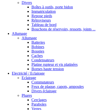
Divers
Boîtes à outils, porte bidon
Immatriculation
Repose pieds
Rétroviseurs
Tableau de bord
Bouchons de réservoirs, ressorts, joints ...
Allumage
Allumage
Batteries
Bobines
Bougies
Caches
Condensateurs
Platine rupteur et vis platinées
Bornes haute tension
Electricité / Eclairage
Eclairage
Commutateurs
Feux de plaque, capots, ampoules
Divers éclairage
Phares
Cerclages
Paraboles
Verres