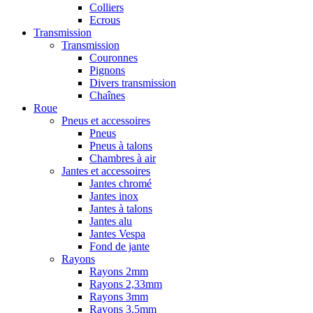
Colliers
Ecrous
Transmission
Transmission
Couronnes
Pignons
Divers transmission
Chaînes
Roue
Pneus et accessoires
Pneus
Pneus à talons
Chambres à air
Jantes et accessoires
Jantes chromé
Jantes inox
Jantes à talons
Jantes alu
Jantes Vespa
Fond de jante
Rayons
Rayons 2mm
Rayons 2,33mm
Rayons 3mm
Rayons 3,5mm