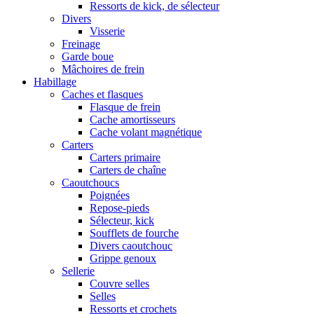
Ressorts de kick, de sélecteur
Divers
Visserie
Freinage
Garde boue
Mâchoires de frein
Habillage
Caches et flasques
Flasque de frein
Cache amortisseurs
Cache volant magnétique
Carters
Carters primaire
Carters de chaîne
Caoutchoucs
Poignées
Repose-pieds
Sélecteur, kick
Soufflets de fourche
Divers caoutchouc
Grippe genoux
Sellerie
Couvre selles
Selles
Ressorts et crochets