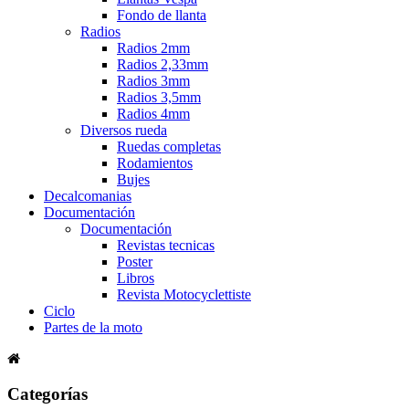
Fondo de llanta
Radios
Radios 2mm
Radios 2,33mm
Radios 3mm
Radios 3,5mm
Radios 4mm
Diversos rueda
Ruedas completas
Rodamientos
Bujes
Decalcomanias
Documentación
Documentación
Revistas tecnicas
Poster
Libros
Revista Motocyclettiste
Ciclo
Partes de la moto
Categorías