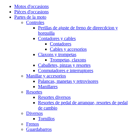
Motos d'occasions
Pièces d'occasions
Partes de la moto
Controles
Perillas de ajuste de freno de direecdcion y
horquilla
Contadores y cables
Contadores
Cables y accesorios
Claxons y trompetas
Trompetas, claxons
Caballetes, pinzas y resortes
Conmutadores e interruptores
Manillar y accesorios
Palancas, manetas y retrovisores
Manillares
Resortes
Resortes diversos
Resortes de pedal de arranque, resortes de pedal
de cambio
Diversos
Tornillos
Frenos
Guardabarros