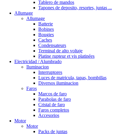
Tablero de mandos
Tapones de deposito, resortes, juntas ...
Allumage
Allumage
Batterie
Bobines
Bougies
Caches
Condensateurs
Terminal de alto voltaje
Platine rupteur et vis platinées
Electricidad / Alumbrado
Iluminacion
Interruptores
Luces de matricula, tapas, bombillas
Diversos iluminacion
Faros
Marcos de faro
Parabolas de faro
Cristal de faro
Faros completos
Accesorios
Motor
Motor
Packs de juntas