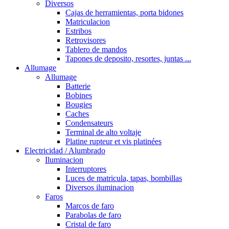
Diversos
Cajas de herramientas, porta bidones
Matriculacion
Estribos
Retrovisores
Tablero de mandos
Tapones de deposito, resortes, juntas ...
Allumage
Allumage
Batterie
Bobines
Bougies
Caches
Condensateurs
Terminal de alto voltaje
Platine rupteur et vis platinées
Electricidad / Alumbrado
Iluminacion
Interruptores
Luces de matricula, tapas, bombillas
Diversos iluminacion
Faros
Marcos de faro
Parabolas de faro
Cristal de faro