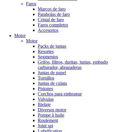
Faros
Marcos de faro
Parabolas de faro
Cristal de faro
Faros completos
Accesorios
Motor
Motor
Packs de juntas
Resortes
Segmentos
Grifos, filtros, duritas, juntas, embudo
carburador, abrazaderas
Juntas de papel
Tornillos
Juntas de culata
Pistones
Corchos para embrague
Valvulas
Bielaje
Diversos motor
Pompe à huile
Roulement
Joint spi
Lubrification