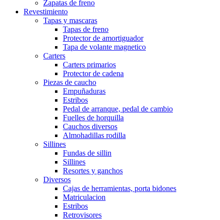
Zapatas de freno
Revestimiento
Tapas y mascaras
Tapas de freno
Protector de amortiguador
Tapa de volante magnetico
Carters
Carters primarios
Protector de cadena
Piezas de caucho
Empuñaduras
Estribos
Pedal de arranque, pedal de cambio
Fuelles de horquilla
Cauchos diversos
Almohadillas rodilla
Sillines
Fundas de sillin
Sillines
Resortes y ganchos
Diversos
Cajas de herramientas, porta bidones
Matriculacion
Estribos
Retrovisores