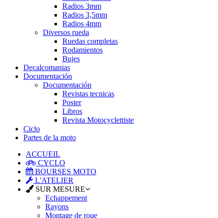
Radios 3mm
Radios 3,5mm
Radios 4mm
Diversos rueda
Ruedas completas
Rodamientos
Bujes
Decalcomanias
Documentación
Documentación
Revistas tecnicas
Poster
Libros
Revista Motocyclettiste
Ciclo
Partes de la moto
ACCUEIL
CYCLO
BOURSES MOTO
L'ATELIER
SUR MESURE
Echappement
Rayons
Montage de roue