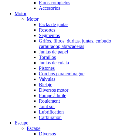
Faros completos
Accesorios
Motor
Motor
Packs de juntas
Resortes
Segmentos
Grifos, filtros, duritas, juntas, embudo
carburador, abrazaderas
Juntas de papel
Tornillos
Juntas de culata
Pistones
Corchos para embrague
Valvulas
Bielaje
Diversos motor
Pompe à huile
Roulement
Joint spi
Lubrification
Carburation
Escape
Escape
Diversos