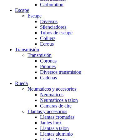
Carburation
Escape
Escape
Diversos
Silenciadores
Tubos de escape
Colliers
Ecrous
Transmisión
Transmisión
Coronas
Piñones
Diversos transmision
Cadenas
Rueda
Neumaticos y accesorios
Neumaticos
Neumaticos a talon
Camaras de aire
Llantas y accesorios
Llantas cromadas
Jantes inox
Llantas a talon
Llantas aluminio
Llantas Vespa