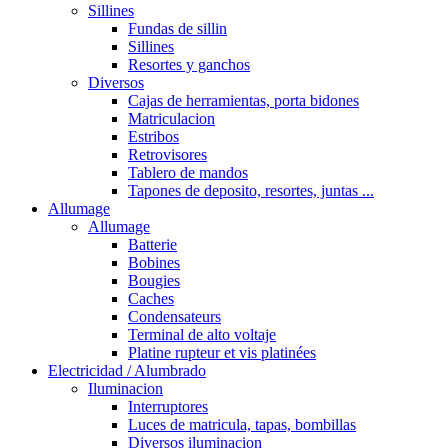
Sillines
Fundas de sillin
Sillines
Resortes y ganchos
Diversos
Cajas de herramientas, porta bidones
Matriculacion
Estribos
Retrovisores
Tablero de mandos
Tapones de deposito, resortes, juntas ...
Allumage
Allumage
Batterie
Bobines
Bougies
Caches
Condensateurs
Terminal de alto voltaje
Platine rupteur et vis platinées
Electricidad / Alumbrado
Iluminacion
Interruptores
Luces de matricula, tapas, bombillas
Diversos iluminacion