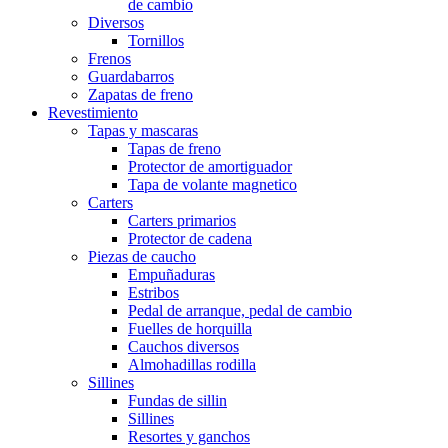
de cambio
Diversos
Tornillos
Frenos
Guardabarros
Zapatas de freno
Revestimiento
Tapas y mascaras
Tapas de freno
Protector de amortiguador
Tapa de volante magnetico
Carters
Carters primarios
Protector de cadena
Piezas de caucho
Empuñaduras
Estribos
Pedal de arranque, pedal de cambio
Fuelles de horquilla
Cauchos diversos
Almohadillas rodilla
Sillines
Fundas de sillin
Sillines
Resortes y ganchos