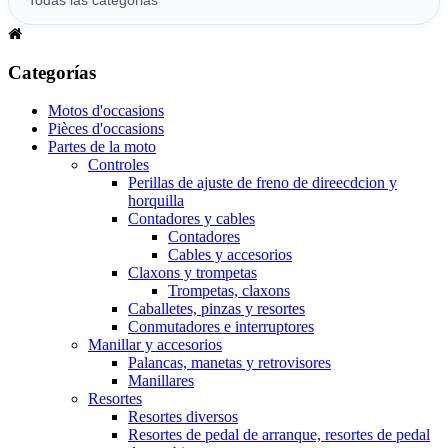
Categorías
Motos d'occasions
Pièces d'occasions
Partes de la moto
Controles
Perillas de ajuste de freno de direecdcion y
horquilla
Contadores y cables
Contadores
Cables y accesorios
Claxons y trompetas
Trompetas, claxons
Caballetes, pinzas y resortes
Conmutadores e interruptores
Manillar y accesorios
Palancas, manetas y retrovisores
Manillares
Resortes
Resortes diversos
Resortes de pedal de arranque, resortes de pedal