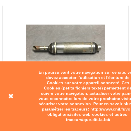
En poursuivant votre navigation sur ce site, 
devez accepter l’utilisation et l'écriture de
Cookies sur votre appareil connecté. Ces
Cookies (petits fichiers texte) permettent d
suivre votre navigation, actualiser votre pani
vous reconnaitre lors de votre prochaine visit
sécuriser votre connexion. Pour en savoir plu
paramétrer les traceurs: http://www.cnil.fr/vo
obligations/sites-web-cookies-et-autres-
traceurs/que-dit-la-loi/