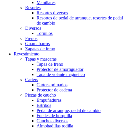
Manillares
Resortes
Resortes diversos
Resortes de pedal de arranque, resortes de pedal
de cambio
Diversos
Tornillos
Frenos
Guardabarros
Zapatas de freno
Revestimiento
Tapas y mascaras
Tapas de freno
Protector de amortiguador
Tapa de volante magnetico
Carters
Carters primarios
Protector de cadena
Piezas de caucho
Empuñaduras
Estribos
Pedal de arranque, pedal de cambio
Fuelles de horquilla
Cauchos diversos
Almohadillas rodilla