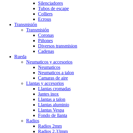
Silenciadores
Tubos de escape
Colliers
Ecrous
Transmisión
Transmisión
Coronas
Piñones
Diversos transmision
Cadenas
Rueda
Neumaticos y accesorios
Neumaticos
Neumaticos a talon
Camaras de aire
Llantas y accesorios
Llantas cromadas
Jantes inox
Llantas a talon
Llantas aluminio
Llantas Vespa
Fondo de llanta
Radios
Radios 2mm
Radios 2,33mm