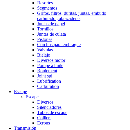
Resortes
Segmentos
Grifos, filtros, duritas, juntas, embudo
carburador, abrazaderas
Juntas de papel
Tornillos
Juntas de culata
Pistones
Corchos para embrague
Valvulas
Bielaje
Diversos motor
Pompe à huile
Roulement
Joint spi
Lubrification
Carburation
Escape
Escape
Diversos
Silenciadores
Tubos de escape
Colliers
Ecrous
Transmisión