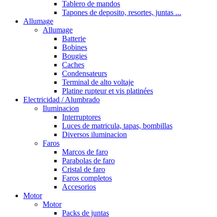
Tablero de mandos
Tapones de deposito, resortes, juntas ...
Allumage
Allumage
Batterie
Bobines
Bougies
Caches
Condensateurs
Terminal de alto voltaje
Platine rupteur et vis platinées
Electricidad / Alumbrado
Iluminacion
Interruptores
Luces de matricula, tapas, bombillas
Diversos iluminacion
Faros
Marcos de faro
Parabolas de faro
Cristal de faro
Faros completos
Accesorios
Motor
Motor
Packs de juntas