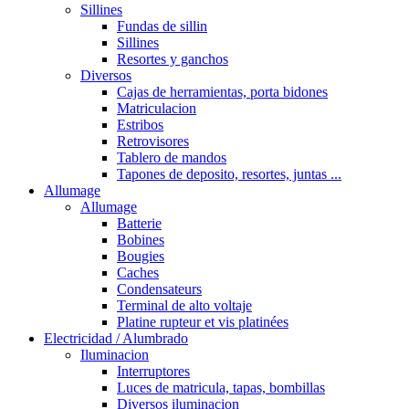
Sillines
Fundas de sillin
Sillines
Resortes y ganchos
Diversos
Cajas de herramientas, porta bidones
Matriculacion
Estribos
Retrovisores
Tablero de mandos
Tapones de deposito, resortes, juntas ...
Allumage
Allumage
Batterie
Bobines
Bougies
Caches
Condensateurs
Terminal de alto voltaje
Platine rupteur et vis platinées
Electricidad / Alumbrado
Iluminacion
Interruptores
Luces de matricula, tapas, bombillas
Diversos iluminacion