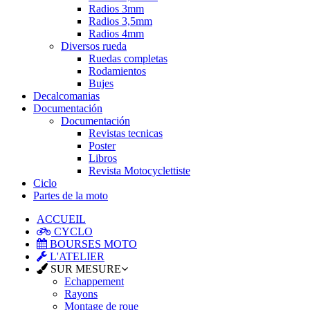
Radios 3mm
Radios 3,5mm
Radios 4mm
Diversos rueda
Ruedas completas
Rodamientos
Bujes
Decalcomanias
Documentación
Documentación
Revistas tecnicas
Poster
Libros
Revista Motocyclettiste
Ciclo
Partes de la moto
ACCUEIL
CYCLO
BOURSES MOTO
L'ATELIER
SUR MESURE
Echappement
Rayons
Montage de roue