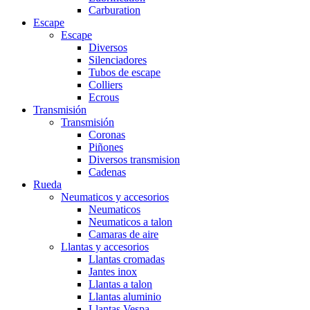
Carburation
Escape
Escape
Diversos
Silenciadores
Tubos de escape
Colliers
Ecrous
Transmisión
Transmisión
Coronas
Piñones
Diversos transmision
Cadenas
Rueda
Neumaticos y accesorios
Neumaticos
Neumaticos a talon
Camaras de aire
Llantas y accesorios
Llantas cromadas
Jantes inox
Llantas a talon
Llantas aluminio
Llantas Vespa