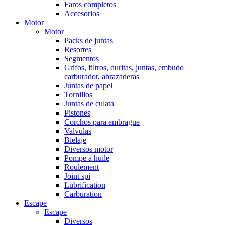
Faros completos
Accesorios
Motor
Motor
Packs de juntas
Resortes
Segmentos
Grifos, filtros, duritas, juntas, embudo
carburador, abrazaderas
Juntas de papel
Tornillos
Juntas de culata
Pistones
Corchos para embrague
Valvulas
Bielaje
Diversos motor
Pompe à huile
Roulement
Joint spi
Lubrification
Carburation
Escape
Escape
Diversos