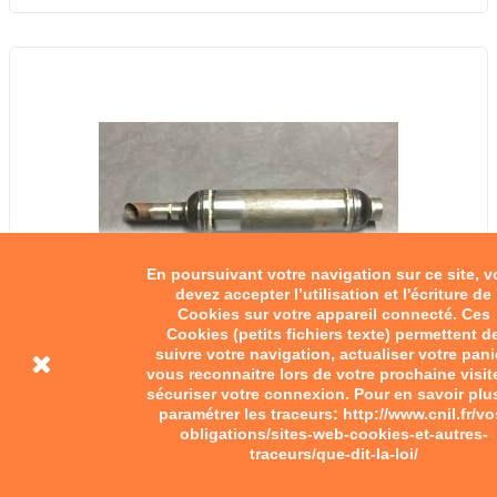
En poursuivant votre navigation sur ce site, 
devez accepter l’utilisation et l'écriture de
Cookies sur votre appareil connecté. Ces
Cookies (petits fichiers texte) permettent d
suivre votre navigation, actualiser votre pani
vous reconnaitre lors de votre prochaine visit
sécuriser votre connexion. Pour en savoir plu
paramétrer les traceurs: http://www.cnil.fr/vo
obligations/sites-web-cookies-et-autres-
traceurs/que-dit-la-loi/