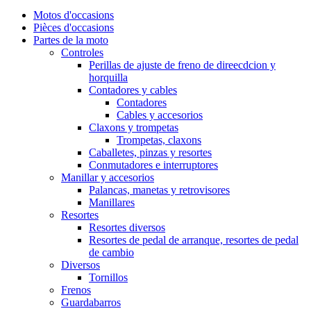
Motos d'occasions
Pièces d'occasions
Partes de la moto
Controles
Perillas de ajuste de freno de direecdcion y
horquilla
Contadores y cables
Contadores
Cables y accesorios
Claxons y trompetas
Trompetas, claxons
Caballetes, pinzas y resortes
Conmutadores e interruptores
Manillar y accesorios
Palancas, manetas y retrovisores
Manillares
Resortes
Resortes diversos
Resortes de pedal de arranque, resortes de pedal
de cambio
Diversos
Tornillos
Frenos
Guardabarros