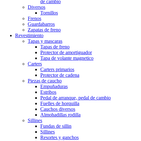
de cambio
Diversos
Tornillos
Frenos
Guardabarros
Zapatas de freno
Revestimiento
Tapas y mascaras
Tapas de freno
Protector de amortiguador
Tapa de volante magnetico
Carters
Carters primarios
Protector de cadena
Piezas de caucho
Empuñaduras
Estribos
Pedal de arranque, pedal de cambio
Fuelles de horquilla
Cauchos diversos
Almohadillas rodilla
Sillines
Fundas de sillin
Sillines
Resortes y ganchos