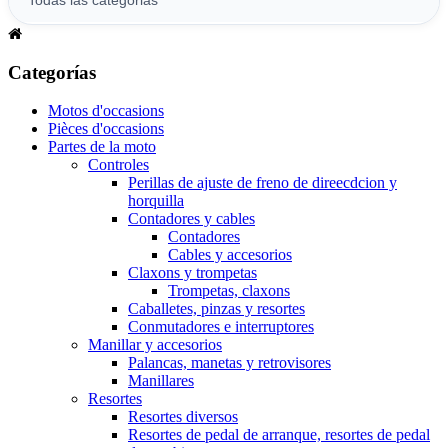
Categorías
Motos d'occasions
Pièces d'occasions
Partes de la moto
Controles
Perillas de ajuste de freno de direecdcion y
horquilla
Contadores y cables
Contadores
Cables y accesorios
Claxons y trompetas
Trompetas, claxons
Caballetes, pinzas y resortes
Conmutadores e interruptores
Manillar y accesorios
Palancas, manetas y retrovisores
Manillares
Resortes
Resortes diversos
Resortes de pedal de arranque, resortes de pedal