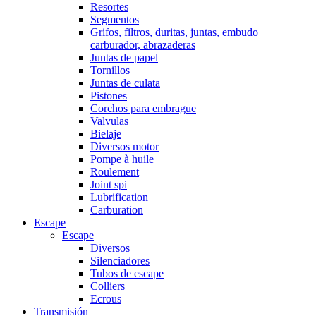
Resortes
Segmentos
Grifos, filtros, duritas, juntas, embudo
carburador, abrazaderas
Juntas de papel
Tornillos
Juntas de culata
Pistones
Corchos para embrague
Valvulas
Bielaje
Diversos motor
Pompe à huile
Roulement
Joint spi
Lubrification
Carburation
Escape
Escape
Diversos
Silenciadores
Tubos de escape
Colliers
Ecrous
Transmisión