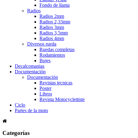
Fondo de llanta
Radios
Radios 2mm
Radios 2,33mm
Radios 3mm
Radios 3,5mm
Radios 4mm
Diversos rueda
Ruedas completas
Rodamientos
Bujes
Decalcomanias
Documentación
Documentación
Revistas tecnicas
Poster
Libros
Revista Motocyclettiste
Ciclo
Partes de la moto
Categorías