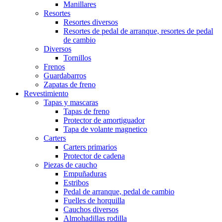
Manillares
Resortes
Resortes diversos
Resortes de pedal de arranque, resortes de pedal
de cambio
Diversos
Tornillos
Frenos
Guardabarros
Zapatas de freno
Revestimiento
Tapas y mascaras
Tapas de freno
Protector de amortiguador
Tapa de volante magnetico
Carters
Carters primarios
Protector de cadena
Piezas de caucho
Empuñaduras
Estribos
Pedal de arranque, pedal de cambio
Fuelles de horquilla
Cauchos diversos
Almohadillas rodilla