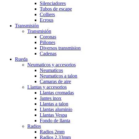
Silenciadores
Tubos de escape
Colliers
Ecrous
Transmisión
Transmisión
Coronas
Piñones
Diversos transmision
Cadenas
Rueda
Neumaticos y accesorios
Neumaticos
Neumaticos a talon
Camaras de aire
Llantas y accesorios
Llantas cromadas
Jantes inox
Llantas a talon
Llantas aluminio
Llantas Vespa
Fondo de llanta
Radios
Radios 2mm
Radios 2,33mm