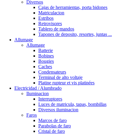
Diversos
Cajas de herramientas, porta bidones
Matriculacion
Estribos
Retrovisores
Tablero de mandos
Tapones de deposito, resortes, juntas ...
Allumage
Allumage
Batterie
Bobines
Bougies
Caches
Condensateurs
Terminal de alto voltaje
Platine rupteur et vis platinées
Electricidad / Alumbrado
Iluminacion
Interruptores
Luces de matricula, tapas, bombillas
Diversos iluminacion
Faros
Marcos de faro
Parabolas de faro
Cristal de faro