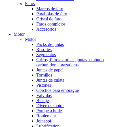
Faros
Marcos de faro
Parabolas de faro
Cristal de faro
Faros completos
Accesorios
Motor
Motor
Packs de juntas
Resortes
Segmentos
Grifos, filtros, duritas, juntas, embudo
carburador, abrazaderas
Juntas de papel
Tornillos
Juntas de culata
Pistones
Corchos para embrague
Valvulas
Bielaje
Diversos motor
Pompe à huile
Roulement
Joint spi
Lubrification