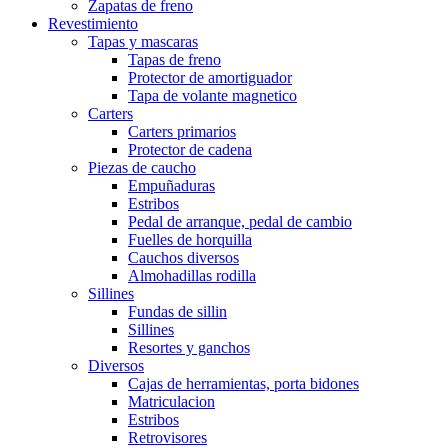
Zapatas de freno
Revestimiento
Tapas y mascaras
Tapas de freno
Protector de amortiguador
Tapa de volante magnetico
Carters
Carters primarios
Protector de cadena
Piezas de caucho
Empuñaduras
Estribos
Pedal de arranque, pedal de cambio
Fuelles de horquilla
Cauchos diversos
Almohadillas rodilla
Sillines
Fundas de sillin
Sillines
Resortes y ganchos
Diversos
Cajas de herramientas, porta bidones
Matriculacion
Estribos
Retrovisores