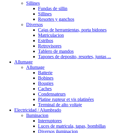
Sillines
Fundas de sillin
Sillines
Resortes y ganchos
Diversos
Cajas de herramientas, porta bidones
Matriculacion
Estribos
Retrovisores
Tablero de mandos
Tapones de deposito, resortes, juntas ...
Allumage
Allumage
Batterie
Bobines
Bougies
Caches
Condensateurs
Platine rupteur et vis platinées
Terminal de alto voltaje
Electricidad / Alumbrado
Iluminacion
Interruptores
Luces de matricula, tapas, bombillas
Diversos iluminacion