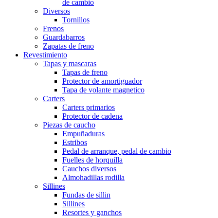
de cambio
Diversos
Tornillos
Frenos
Guardabarros
Zapatas de freno
Revestimiento
Tapas y mascaras
Tapas de freno
Protector de amortiguador
Tapa de volante magnetico
Carters
Carters primarios
Protector de cadena
Piezas de caucho
Empuñaduras
Estribos
Pedal de arranque, pedal de cambio
Fuelles de horquilla
Cauchos diversos
Almohadillas rodilla
Sillines
Fundas de sillin
Sillines
Resortes y ganchos