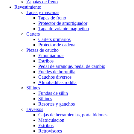
Zapatas de freno
Revestimiento
Tapas y mascaras
Tapas de freno
Protector de amortiguador
Tapa de volante magnetico
Carters
Carters primarios
Protector de cadena
Piezas de caucho
Empuñaduras
Estribos
Pedal de arranque, pedal de cambio
Fuelles de horquilla
Cauchos diversos
Almohadillas rodilla
Sillines
Fundas de sillin
Sillines
Resortes y ganchos
Diversos
Cajas de herramientas, porta bidones
Matriculacion
Estribos
Retrovisores