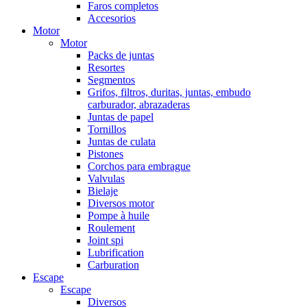
Faros completos
Accesorios
Motor
Motor
Packs de juntas
Resortes
Segmentos
Grifos, filtros, duritas, juntas, embudo
carburador, abrazaderas
Juntas de papel
Tornillos
Juntas de culata
Pistones
Corchos para embrague
Valvulas
Bielaje
Diversos motor
Pompe à huile
Roulement
Joint spi
Lubrification
Carburation
Escape
Escape
Diversos