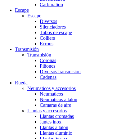
Carburation
Escape
Escape
Diversos
Silenciadores
Tubos de escape
Colliers
Ecrous
Transmisión
Transmisión
Coronas
Piñones
Diversos transmision
Cadenas
Rueda
Neumaticos y accesorios
Neumaticos
Neumaticos a talon
Camaras de aire
Llantas y accesorios
Llantas cromadas
Jantes inox
Llantas a talon
Llantas aluminio
Llantas Vespa