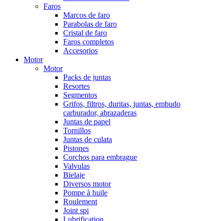
Faros
Marcos de faro
Parabolas de faro
Cristal de faro
Faros completos
Accesorios
Motor
Motor
Packs de juntas
Resortes
Segmentos
Grifos, filtros, duritas, juntas, embudo
carburador, abrazaderas
Juntas de papel
Tornillos
Juntas de culata
Pistones
Corchos para embrague
Valvulas
Bielaje
Diversos motor
Pompe à huile
Roulement
Joint spi
Lubrification