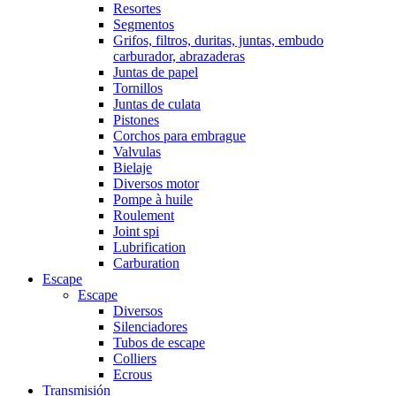
Resortes
Segmentos
Grifos, filtros, duritas, juntas, embudo
carburador, abrazaderas
Juntas de papel
Tornillos
Juntas de culata
Pistones
Corchos para embrague
Valvulas
Bielaje
Diversos motor
Pompe à huile
Roulement
Joint spi
Lubrification
Carburation
Escape
Escape
Diversos
Silenciadores
Tubos de escape
Colliers
Ecrous
Transmisión