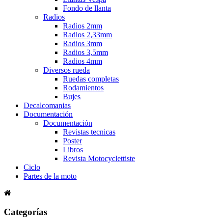
Fondo de llanta
Radios
Radios 2mm
Radios 2,33mm
Radios 3mm
Radios 3,5mm
Radios 4mm
Diversos rueda
Ruedas completas
Rodamientos
Bujes
Decalcomanias
Documentación
Documentación
Revistas tecnicas
Poster
Libros
Revista Motocyclettiste
Ciclo
Partes de la moto
Categorías