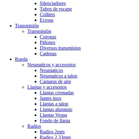
Silenciadores
Tubos de escape
Colliers
Ecrous
Transmisión
Transmisión
Coronas
Piñones
Diversos transmision
Cadenas
Rueda
Neumaticos y accesorios
Neumaticos
Neumaticos a talon
Camaras de aire
Llantas y accesorios
Llantas cromadas
Jantes inox
Llantas a talon
Llantas aluminio
Llantas Vespa
Fondo de llanta
Radios
Radios 2mm
Radios 2,33mm