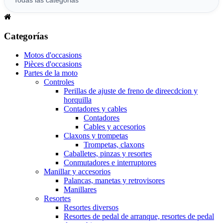
Categorías
Motos d'occasions
Pièces d'occasions
Partes de la moto
Controles
Perillas de ajuste de freno de direecdcion y
horquilla
Contadores y cables
Contadores
Cables y accesorios
Claxons y trompetas
Trompetas, claxons
Caballetes, pinzas y resortes
Conmutadores e interruptores
Manillar y accesorios
Palancas, manetas y retrovisores
Manillares
Resortes
Resortes diversos
Resortes de pedal de arranque, resortes de pedal