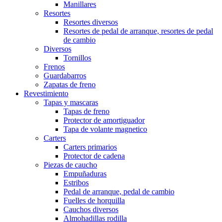
Manillares
Resortes
Resortes diversos
Resortes de pedal de arranque, resortes de pedal
de cambio
Diversos
Tornillos
Frenos
Guardabarros
Zapatas de freno
Revestimiento
Tapas y mascaras
Tapas de freno
Protector de amortiguador
Tapa de volante magnetico
Carters
Carters primarios
Protector de cadena
Piezas de caucho
Empuñaduras
Estribos
Pedal de arranque, pedal de cambio
Fuelles de horquilla
Cauchos diversos
Almohadillas rodilla