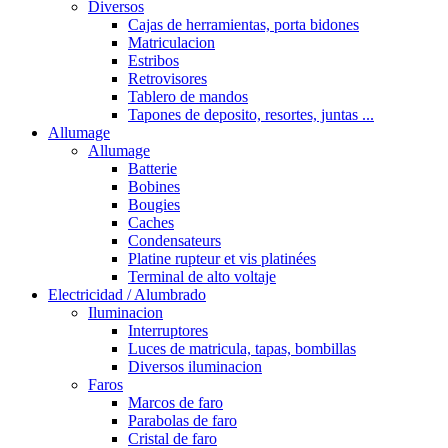
Diversos
Cajas de herramientas, porta bidones
Matriculacion
Estribos
Retrovisores
Tablero de mandos
Tapones de deposito, resortes, juntas ...
Allumage
Allumage
Batterie
Bobines
Bougies
Caches
Condensateurs
Platine rupteur et vis platinées
Terminal de alto voltaje
Electricidad / Alumbrado
Iluminacion
Interruptores
Luces de matricula, tapas, bombillas
Diversos iluminacion
Faros
Marcos de faro
Parabolas de faro
Cristal de faro