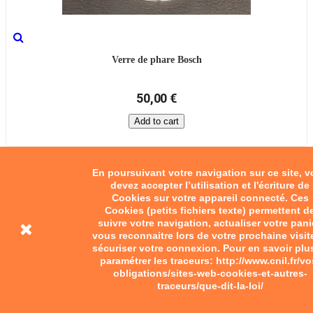
Verre de phare Bosch
50,00 €
Add to cart
En poursuivant votre navigation sur ce site, 
devez accepter l’utilisation et l'écriture de
Cookies sur votre appareil connecté. Ces
Cookies (petits fichiers texte) permettent d
suivre votre navigation, actualiser votre pani
vous reconnaitre lors de votre prochaine visit
sécuriser votre connexion. Pour en savoir plu
paramétrer les traceurs: http://www.cnil.fr/vo
obligations/sites-web-cookies-et-autres-
traceurs/que-dit-la-loi/