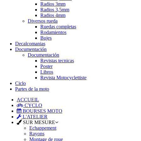
Radios 3mm
Radios 3,5mm
Radios 4mm
Diversos rueda
Ruedas completas
Rodamientos
Bujes
Decalcomanias
Documentación
Documentación
Revistas tecnicas
Poster
Libros
Revista Motocyclettiste
Ciclo
Partes de la moto
ACCUEIL
CYCLO
BOURSES MOTO
L'ATELIER
SUR MESURE
Echappement
Rayons
Montage de roue