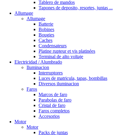
Tablero de mandos
Tapones de deposito, resortes, juntas ...
Allumage
Allumage
Batterie
Bobines
Bougies
Caches
Condensateurs
Platine rupteur et vis platinées
Terminal de alto voltaje
Electricidad / Alumbrado
Iluminacion
Interruptores
Luces de matricula, tapas, bombillas
Diversos iluminacion
Faros
Marcos de faro
Parabolas de faro
Cristal de faro
Faros completos
Accesorios
Motor
Motor
Packs de juntas