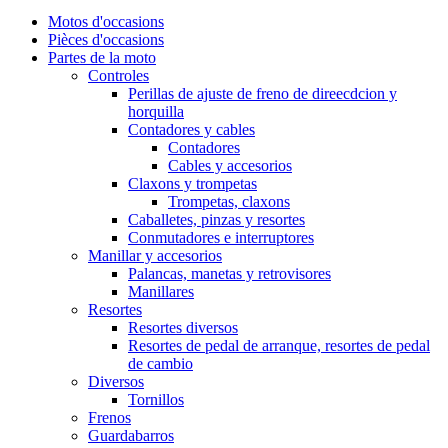
Motos d'occasions
Pièces d'occasions
Partes de la moto
Controles
Perillas de ajuste de freno de direecdcion y
horquilla
Contadores y cables
Contadores
Cables y accesorios
Claxons y trompetas
Trompetas, claxons
Caballetes, pinzas y resortes
Conmutadores e interruptores
Manillar y accesorios
Palancas, manetas y retrovisores
Manillares
Resortes
Resortes diversos
Resortes de pedal de arranque, resortes de pedal
de cambio
Diversos
Tornillos
Frenos
Guardabarros