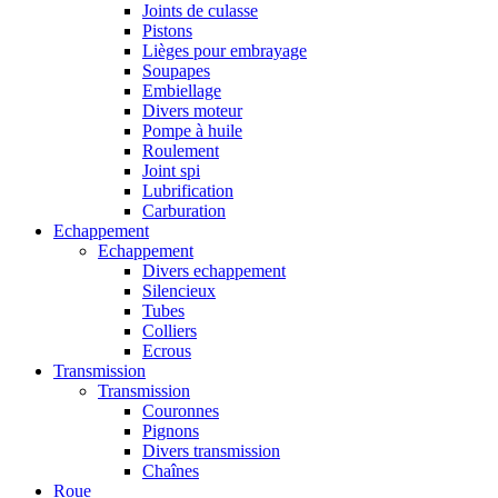
Joints de culasse
Pistons
Lièges pour embrayage
Soupapes
Embiellage
Divers moteur
Pompe à huile
Roulement
Joint spi
Lubrification
Carburation
Echappement
Echappement
Divers echappement
Silencieux
Tubes
Colliers
Ecrous
Transmission
Transmission
Couronnes
Pignons
Divers transmission
Chaînes
Roue