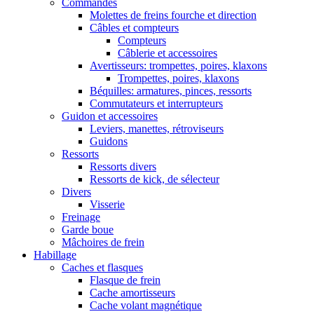
Commandes
Molettes de freins fourche et direction
Câbles et compteurs
Compteurs
Câblerie et accessoires
Avertisseurs: trompettes, poires, klaxons
Trompettes, poires, klaxons
Béquilles: armatures, pinces, ressorts
Commutateurs et interrupteurs
Guidon et accessoires
Leviers, manettes, rétroviseurs
Guidons
Ressorts
Ressorts divers
Ressorts de kick, de sélecteur
Divers
Visserie
Freinage
Garde boue
Mâchoires de frein
Habillage
Caches et flasques
Flasque de frein
Cache amortisseurs
Cache volant magnétique