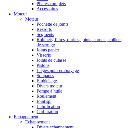
Phares complets
Accessoires
Moteur
Moteur
Pochette de joints
Ressorts
Segments
Robinets, filtres, durites, joints, cornets, colliers
de serrage
Joints papier
Visserie
Joints de culasse
Pistons
Lièges pour embrayage
Soupapes
Embiellage
Divers moteur
Pompe à huile
Roulement
Joint spi
Lubrification
Carburation
Echappement
Echappement
Divers echappement