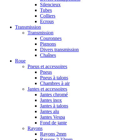
Silencieux
Tubes
Colliers
Ecrous
Transmission
Transmission
Couronnes
Pignons
Divers transmission
Chaînes
Roue
Pneus et accessoires
Pneus
Pneus à talons
Chambres à air
Jantes et accessoires
Jantes chromé
Jantes inox
Jantes à talons
Jantes alu
Jantes Vespa
Fond de jante
Rayons
Rayons 2mm
Rayons 2,33mm