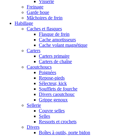
Visserie
Freinage
Garde boue
Mâchoires de frein
Habillage
Caches et flasques
Flasque de frein
Cache amortisseurs
Cache volant magnétique
Carters
Carters primaire
Carters de chaîne
Caoutchoucs
Poignées
Repose-pieds
Sélecteur, kick
Soufflets de fourche
Divers caoutchouc
Grippe genoux
Sellerie
Couvre selles
Selles
Ressorts et crochets
Divers
Boîtes à outils, porte bidon