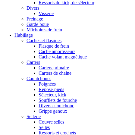
Ressorts de kick, de sélecteur
Divers
Visserie
Freinage
Garde boue
Mâchoires de frein
Habillage
Caches et flasques
Flasque de frein
Cache amortisseurs
Cache volant magnétique
Carters
Carters primaire
Carters de chaîne
Caoutchoucs
Poignées
Repose-pieds
Sélecteur, kick
Soufflets de fourche
Divers caoutchouc
Grippe genoux
Sellerie
Couvre selles
Selles
Ressorts et crochets