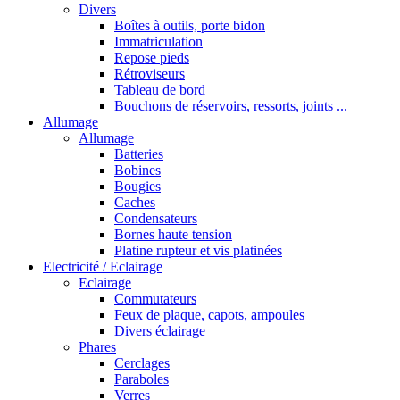
Divers
Boîtes à outils, porte bidon
Immatriculation
Repose pieds
Rétroviseurs
Tableau de bord
Bouchons de réservoirs, ressorts, joints ...
Allumage
Allumage
Batteries
Bobines
Bougies
Caches
Condensateurs
Bornes haute tension
Platine rupteur et vis platinées
Electricité / Eclairage
Eclairage
Commutateurs
Feux de plaque, capots, ampoules
Divers éclairage
Phares
Cerclages
Paraboles
Verres