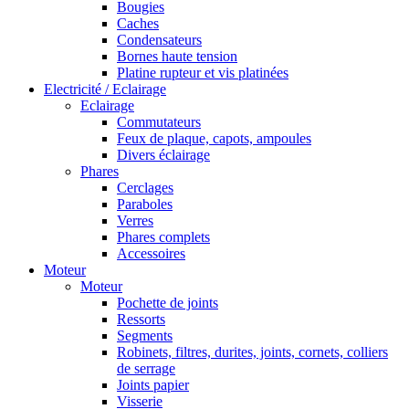
Bougies
Caches
Condensateurs
Bornes haute tension
Platine rupteur et vis platinées
Electricité / Eclairage
Eclairage
Commutateurs
Feux de plaque, capots, ampoules
Divers éclairage
Phares
Cerclages
Paraboles
Verres
Phares complets
Accessoires
Moteur
Moteur
Pochette de joints
Ressorts
Segments
Robinets, filtres, durites, joints, cornets, colliers
de serrage
Joints papier
Visserie