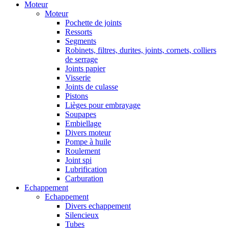
Moteur
Moteur
Pochette de joints
Ressorts
Segments
Robinets, filtres, durites, joints, cornets, colliers
de serrage
Joints papier
Visserie
Joints de culasse
Pistons
Lièges pour embrayage
Soupapes
Embiellage
Divers moteur
Pompe à huile
Roulement
Joint spi
Lubrification
Carburation
Echappement
Echappement
Divers echappement
Silencieux
Tubes