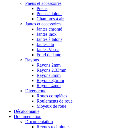
Pneus et accessoires
Pneus
Pneus à talons
Chambres à air
Jantes et accessoires
Jantes chromé
Jantes inox
Jantes à talons
Jantes alu
Jantes Vespa
Fond de jante
Rayons
Rayons 2mm
Rayons 2,33mm
Rayons 3mm
Rayons 3,5mm
Rayons 4mm
Divers roue
Roues complètes
Roulements de roue
Moyeux de roue
Décalcomanie
Documentation
Documentation
Revues techniques