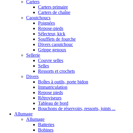
Carters
Carters primaire
Carters de chaîne
Caoutchoucs
Poignées
Repose-pieds
Sélecteur, kick
Soufflets de fourche
Divers caoutchouc
Grippe genoux
Sellerie
Couvre selles
Selles
Ressorts et crochets
Divers
Boîtes à outils, porte bidon
Immatriculation
Repose pieds
Rétroviseurs
Tableau de bord
Bouchons de réservoirs, ressorts, joints ...
Allumage
Allumage
Batteries
Bobines