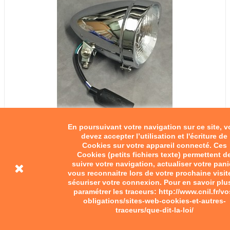
En poursuivant votre navigation sur ce site, 
devez accepter l’utilisation et l'écriture de
Cookies sur votre appareil connecté. Ces
Cookies (petits fichiers texte) permettent d
suivre votre navigation, actualiser votre pani
vous reconnaitre lors de votre prochaine visit
sécuriser votre connexion. Pour en savoir plu
paramétrer les traceurs: http://www.cnil.fr/vo
obligations/sites-web-cookies-et-autres-
traceurs/que-dit-la-loi/