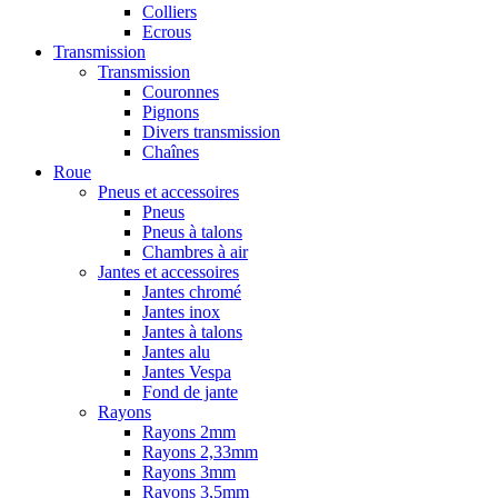
Colliers
Ecrous
Transmission
Transmission
Couronnes
Pignons
Divers transmission
Chaînes
Roue
Pneus et accessoires
Pneus
Pneus à talons
Chambres à air
Jantes et accessoires
Jantes chromé
Jantes inox
Jantes à talons
Jantes alu
Jantes Vespa
Fond de jante
Rayons
Rayons 2mm
Rayons 2,33mm
Rayons 3mm
Rayons 3,5mm