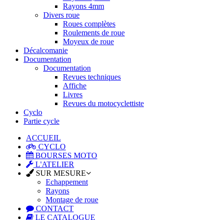
Rayons 4mm
Divers roue
Roues complètes
Roulements de roue
Moyeux de roue
Décalcomanie
Documentation
Documentation
Revues techniques
Affiche
Livres
Revues du motocyclettiste
Cyclo
Partie cycle
ACCUEIL
CYCLO
BOURSES MOTO
L'ATELIER
SUR MESURE
Echappement
Rayons
Montage de roue
CONTACT
LE CATALOGUE