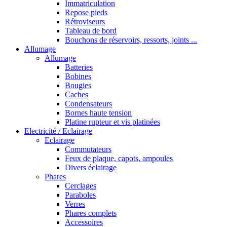
Immatriculation
Repose pieds
Rétroviseurs
Tableau de bord
Bouchons de réservoirs, ressorts, joints ...
Allumage
Allumage
Batteries
Bobines
Bougies
Caches
Condensateurs
Bornes haute tension
Platine rupteur et vis platinées
Electricité / Eclairage
Eclairage
Commutateurs
Feux de plaque, capots, ampoules
Divers éclairage
Phares
Cerclages
Paraboles
Verres
Phares complets
Accessoires