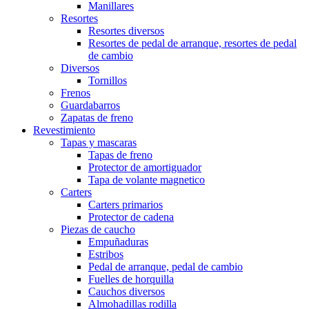
Manillares
Resortes
Resortes diversos
Resortes de pedal de arranque, resortes de pedal
de cambio
Diversos
Tornillos
Frenos
Guardabarros
Zapatas de freno
Revestimiento
Tapas y mascaras
Tapas de freno
Protector de amortiguador
Tapa de volante magnetico
Carters
Carters primarios
Protector de cadena
Piezas de caucho
Empuñaduras
Estribos
Pedal de arranque, pedal de cambio
Fuelles de horquilla
Cauchos diversos
Almohadillas rodilla