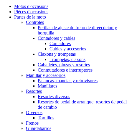
Motos d'occasions
Pièces d'occasions
Partes de la moto
Controles
Perillas de ajuste de freno de direecdcion y
horquilla
Contadores y cables
Contadores
Cables y accesorios
Claxons y trompetas
Trompetas, claxons
Caballetes, pinzas y resortes
Conmutadores e interruptores
Manillar y accesorios
Palancas, manetas y retrovisores
Manillares
Resortes
Resortes diversos
Resortes de pedal de arranque, resortes de pedal
de cambio
Diversos
Tornillos
Frenos
Guardabarros