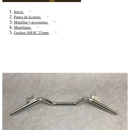
Inicio
Partes de la moto
Manillar y accesorios
Manillares
Guidon AMAC 22mm