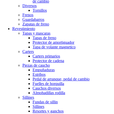
de cambio
Diversos
Tornillos
Frenos
Guardabarros
Zapatas de freno
Revestimiento
Tapas y mascaras
Tapas de freno
Protector de amortiguador
Tapa de volante magnetico
Carters
Carters primarios
Protector de cadena
Piezas de caucho
Empuñaduras
Estribos
Pedal de arranque, pedal de cambio
Fuelles de horquilla
Cauchos diversos
Almohadillas rodilla
Sillines
Fundas de sillin
Sillines
Resortes y ganchos