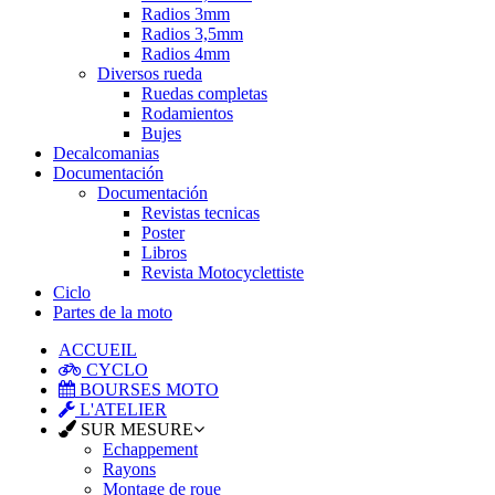
Radios 3mm
Radios 3,5mm
Radios 4mm
Diversos rueda
Ruedas completas
Rodamientos
Bujes
Decalcomanias
Documentación
Documentación
Revistas tecnicas
Poster
Libros
Revista Motocyclettiste
Ciclo
Partes de la moto
ACCUEIL
CYCLO
BOURSES MOTO
L'ATELIER
SUR MESURE
Echappement
Rayons
Montage de roue