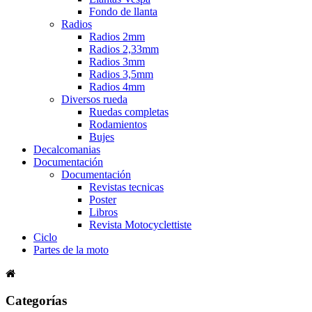
Fondo de llanta
Radios
Radios 2mm
Radios 2,33mm
Radios 3mm
Radios 3,5mm
Radios 4mm
Diversos rueda
Ruedas completas
Rodamientos
Bujes
Decalcomanias
Documentación
Documentación
Revistas tecnicas
Poster
Libros
Revista Motocyclettiste
Ciclo
Partes de la moto
Categorías