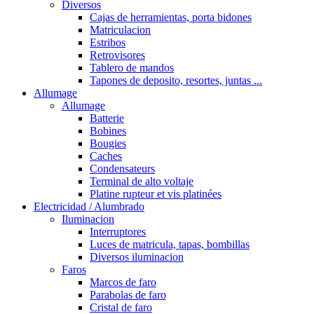
Diversos
Cajas de herramientas, porta bidones
Matriculacion
Estribos
Retrovisores
Tablero de mandos
Tapones de deposito, resortes, juntas ...
Allumage
Allumage
Batterie
Bobines
Bougies
Caches
Condensateurs
Terminal de alto voltaje
Platine rupteur et vis platinées
Electricidad / Alumbrado
Iluminacion
Interruptores
Luces de matricula, tapas, bombillas
Diversos iluminacion
Faros
Marcos de faro
Parabolas de faro
Cristal de faro