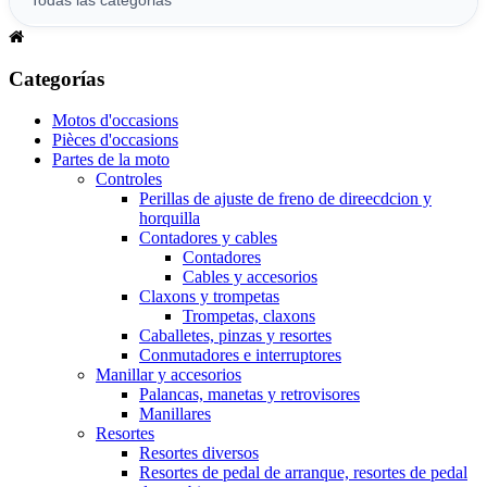
Categorías
Motos d'occasions
Pièces d'occasions
Partes de la moto
Controles
Perillas de ajuste de freno de direecdcion y
horquilla
Contadores y cables
Contadores
Cables y accesorios
Claxons y trompetas
Trompetas, claxons
Caballetes, pinzas y resortes
Conmutadores e interruptores
Manillar y accesorios
Palancas, manetas y retrovisores
Manillares
Resortes
Resortes diversos
Resortes de pedal de arranque, resortes de pedal