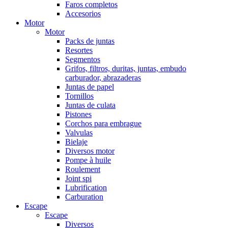
Faros completos
Accesorios
Motor
Motor
Packs de juntas
Resortes
Segmentos
Grifos, filtros, duritas, juntas, embudo
carburador, abrazaderas
Juntas de papel
Tornillos
Juntas de culata
Pistones
Corchos para embrague
Valvulas
Bielaje
Diversos motor
Pompe à huile
Roulement
Joint spi
Lubrification
Carburation
Escape
Escape
Diversos