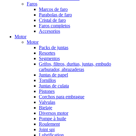
Faros
Marcos de faro
Parabolas de faro
Cristal de faro
Faros completos
Accesorios
Motor
Motor
Packs de juntas
Resortes
Segmentos
Grifos, filtros, duritas, juntas, embudo
carburador, abrazaderas
Juntas de papel
Tornillos
Juntas de culata
Pistones
Corchos para embrague
Valvulas
Bielaje
Diversos motor
Pompe à huile
Roulement
Joint spi
Lubrification