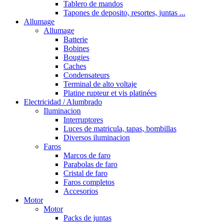
Tablero de mandos
Tapones de deposito, resortes, juntas ...
Allumage
Allumage
Batterie
Bobines
Bougies
Caches
Condensateurs
Terminal de alto voltaje
Platine rupteur et vis platinées
Electricidad / Alumbrado
Iluminacion
Interruptores
Luces de matricula, tapas, bombillas
Diversos iluminacion
Faros
Marcos de faro
Parabolas de faro
Cristal de faro
Faros completos
Accesorios
Motor
Motor
Packs de juntas