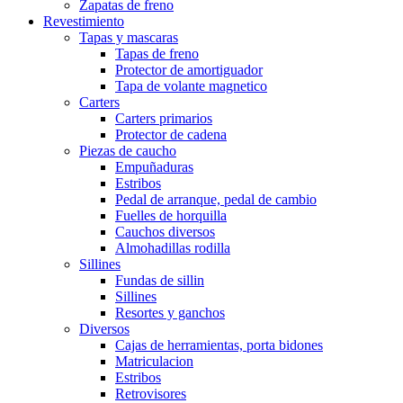
Zapatas de freno
Revestimiento
Tapas y mascaras
Tapas de freno
Protector de amortiguador
Tapa de volante magnetico
Carters
Carters primarios
Protector de cadena
Piezas de caucho
Empuñaduras
Estribos
Pedal de arranque, pedal de cambio
Fuelles de horquilla
Cauchos diversos
Almohadillas rodilla
Sillines
Fundas de sillin
Sillines
Resortes y ganchos
Diversos
Cajas de herramientas, porta bidones
Matriculacion
Estribos
Retrovisores