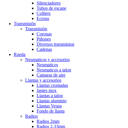
Silenciadores
Tubos de escape
Colliers
Ecrous
Transmisión
Transmisión
Coronas
Piñones
Diversos transmision
Cadenas
Rueda
Neumaticos y accesorios
Neumaticos
Neumaticos a talon
Camaras de aire
Llantas y accesorios
Llantas cromadas
Jantes inox
Llantas a talon
Llantas aluminio
Llantas Vespa
Fondo de llanta
Radios
Radios 2mm
Radios 2,33mm