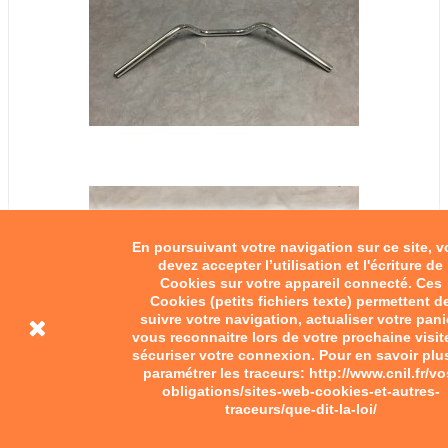
En poursuivant votre navigation sur ce site, 
devez accepter l’utilisation et l'écriture de
Cookies sur votre appareil connecté. Ces
Cookies (petits fichiers texte) permettent d
suivre votre navigation, actualiser votre pani
vous reconnaitre lors de votre prochaine visit
sécuriser votre connexion. Pour en savoir plu
paramétrer les traceurs: http://www.cnil.fr/vo
obligations/sites-web-cookies-et-autres-
traceurs/que-dit-la-loi/