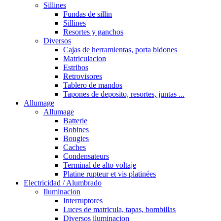
Sillines
Fundas de sillin
Sillines
Resortes y ganchos
Diversos
Cajas de herramientas, porta bidones
Matriculacion
Estribos
Retrovisores
Tablero de mandos
Tapones de deposito, resortes, juntas ...
Allumage
Allumage
Batterie
Bobines
Bougies
Caches
Condensateurs
Terminal de alto voltaje
Platine rupteur et vis platinées
Electricidad / Alumbrado
Iluminacion
Interruptores
Luces de matricula, tapas, bombillas
Diversos iluminacion