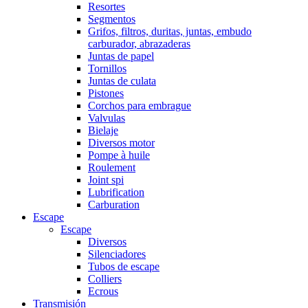
Resortes
Segmentos
Grifos, filtros, duritas, juntas, embudo
carburador, abrazaderas
Juntas de papel
Tornillos
Juntas de culata
Pistones
Corchos para embrague
Valvulas
Bielaje
Diversos motor
Pompe à huile
Roulement
Joint spi
Lubrification
Carburation
Escape
Escape
Diversos
Silenciadores
Tubos de escape
Colliers
Ecrous
Transmisión