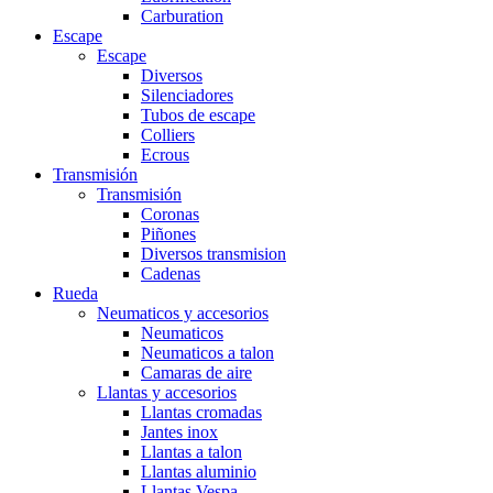
Carburation
Escape
Escape
Diversos
Silenciadores
Tubos de escape
Colliers
Ecrous
Transmisión
Transmisión
Coronas
Piñones
Diversos transmision
Cadenas
Rueda
Neumaticos y accesorios
Neumaticos
Neumaticos a talon
Camaras de aire
Llantas y accesorios
Llantas cromadas
Jantes inox
Llantas a talon
Llantas aluminio
Llantas Vespa