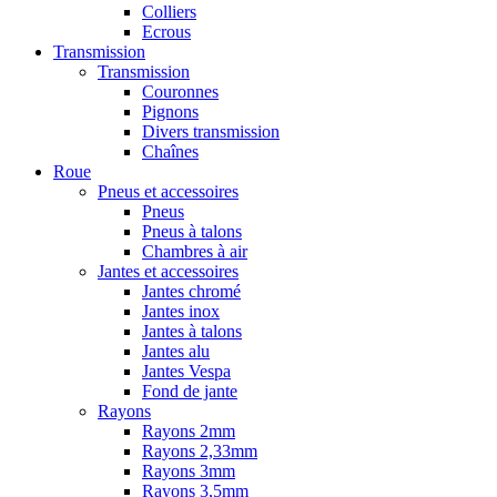
Colliers
Ecrous
Transmission
Transmission
Couronnes
Pignons
Divers transmission
Chaînes
Roue
Pneus et accessoires
Pneus
Pneus à talons
Chambres à air
Jantes et accessoires
Jantes chromé
Jantes inox
Jantes à talons
Jantes alu
Jantes Vespa
Fond de jante
Rayons
Rayons 2mm
Rayons 2,33mm
Rayons 3mm
Rayons 3,5mm