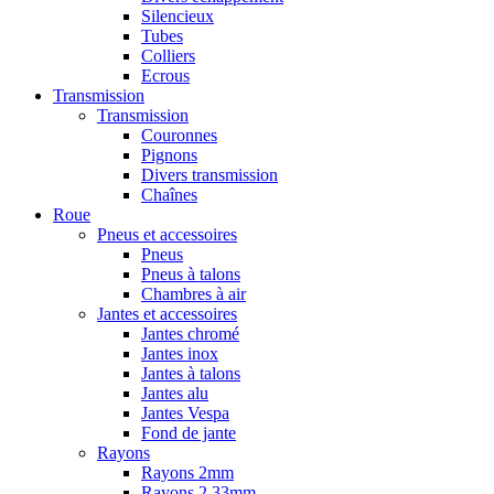
Silencieux
Tubes
Colliers
Ecrous
Transmission
Transmission
Couronnes
Pignons
Divers transmission
Chaînes
Roue
Pneus et accessoires
Pneus
Pneus à talons
Chambres à air
Jantes et accessoires
Jantes chromé
Jantes inox
Jantes à talons
Jantes alu
Jantes Vespa
Fond de jante
Rayons
Rayons 2mm
Rayons 2,33mm