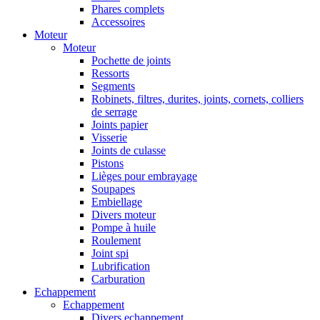
Phares complets
Accessoires
Moteur
Moteur
Pochette de joints
Ressorts
Segments
Robinets, filtres, durites, joints, cornets, colliers
de serrage
Joints papier
Visserie
Joints de culasse
Pistons
Lièges pour embrayage
Soupapes
Embiellage
Divers moteur
Pompe à huile
Roulement
Joint spi
Lubrification
Carburation
Echappement
Echappement
Divers echappement