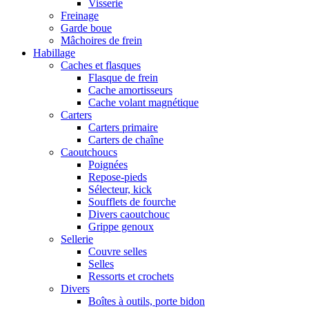
Visserie
Freinage
Garde boue
Mâchoires de frein
Habillage
Caches et flasques
Flasque de frein
Cache amortisseurs
Cache volant magnétique
Carters
Carters primaire
Carters de chaîne
Caoutchoucs
Poignées
Repose-pieds
Sélecteur, kick
Soufflets de fourche
Divers caoutchouc
Grippe genoux
Sellerie
Couvre selles
Selles
Ressorts et crochets
Divers
Boîtes à outils, porte bidon