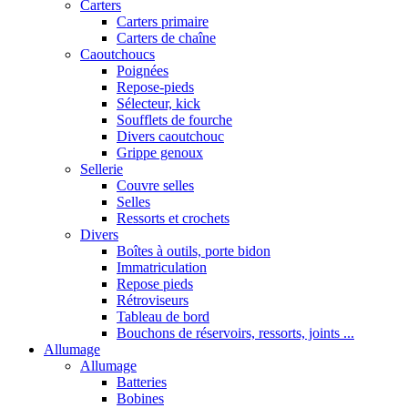
Carters
Carters primaire
Carters de chaîne
Caoutchoucs
Poignées
Repose-pieds
Sélecteur, kick
Soufflets de fourche
Divers caoutchouc
Grippe genoux
Sellerie
Couvre selles
Selles
Ressorts et crochets
Divers
Boîtes à outils, porte bidon
Immatriculation
Repose pieds
Rétroviseurs
Tableau de bord
Bouchons de réservoirs, ressorts, joints ...
Allumage
Allumage
Batteries
Bobines