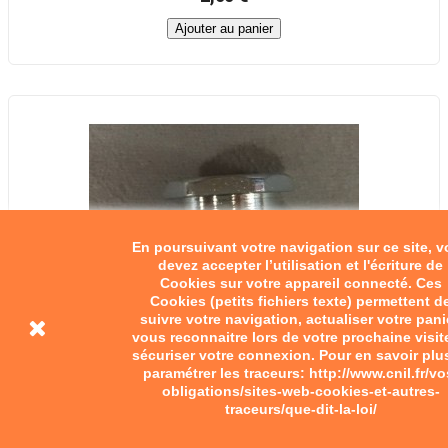
Ajouter au panier
En poursuivant votre navigation sur ce site, 
devez accepter l’utilisation et l'écriture de
Cookies sur votre appareil connecté. Ces
Cookies (petits fichiers texte) permettent d
suivre votre navigation, actualiser votre pani
vous reconnaitre lors de votre prochaine visit
sécuriser votre connexion. Pour en savoir plu
paramétrer les traceurs: http://www.cnil.fr/vo
obligations/sites-web-cookies-et-autres-
traceurs/que-dit-la-loi/
Graisseur 6-100