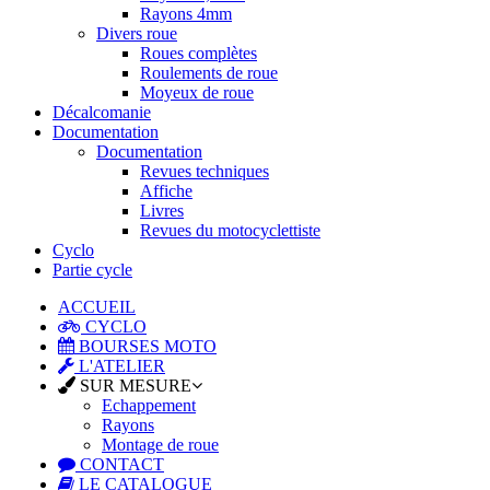
Rayons 4mm
Divers roue
Roues complètes
Roulements de roue
Moyeux de roue
Décalcomanie
Documentation
Documentation
Revues techniques
Affiche
Livres
Revues du motocyclettiste
Cyclo
Partie cycle
ACCUEIL
CYCLO
BOURSES MOTO
L'ATELIER
SUR MESURE
Echappement
Rayons
Montage de roue
CONTACT
LE CATALOGUE