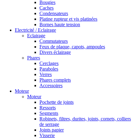
Bougies
Caches
Condensateurs
Platine rupteur et vis platinées
Bornes haute tension
Electricité / Eclairage
Eclairage
Commutateurs
Feux de plaque, capots, ampoules
Divers éclairage
Phares
Cerclages
Paraboles
Verres
Phares complets
Accessoires
Moteur
Moteur
Pochette de joints
Ressorts
Segments
Robinets, filtres, durites, joints, cornets, colliers
de serrage
Joints papier
Visserie