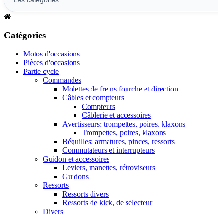
Catégories
Motos d'occasions
Pièces d'occasions
Partie cycle
Commandes
Molettes de freins fourche et direction
Câbles et compteurs
Compteurs
Câblerie et accessoires
Avertisseurs: trompettes, poires, klaxons
Trompettes, poires, klaxons
Béquilles: armatures, pinces, ressorts
Commutateurs et interrupteurs
Guidon et accessoires
Leviers, manettes, rétroviseurs
Guidons
Ressorts
Ressorts divers
Ressorts de kick, de sélecteur
Divers