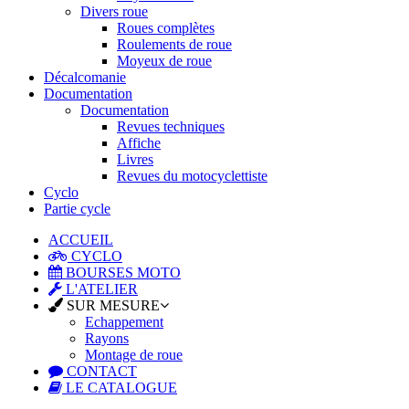
Divers roue
Roues complètes
Roulements de roue
Moyeux de roue
Décalcomanie
Documentation
Documentation
Revues techniques
Affiche
Livres
Revues du motocyclettiste
Cyclo
Partie cycle
ACCUEIL
CYCLO
BOURSES MOTO
L'ATELIER
SUR MESURE
Echappement
Rayons
Montage de roue
CONTACT
LE CATALOGUE