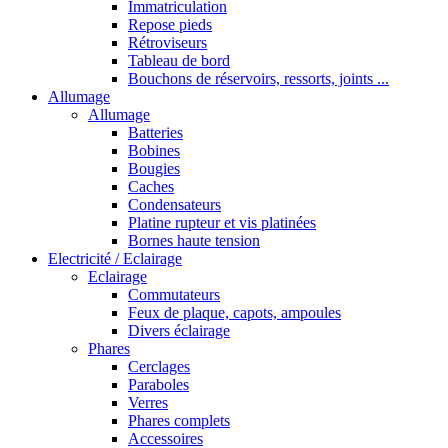
Immatriculation
Repose pieds
Rétroviseurs
Tableau de bord
Bouchons de réservoirs, ressorts, joints ...
Allumage
Allumage
Batteries
Bobines
Bougies
Caches
Condensateurs
Platine rupteur et vis platinées
Bornes haute tension
Electricité / Eclairage
Eclairage
Commutateurs
Feux de plaque, capots, ampoules
Divers éclairage
Phares
Cerclages
Paraboles
Verres
Phares complets
Accessoires