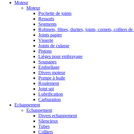
Moteur
Moteur
Pochette de joints
Ressorts
Segments
Robinets, filtres, durites, joints, cornets, colliers de
Joints papier
Visserie
Joints de culasse
Pistons
Lièges pour embrayage
Soupapes
Embiellage
Divers moteur
Pompe à huile
Roulement
Joint spi
Lubrification
Carburation
Echappement
Echappement
Divers echappement
Silencieux
Tubes
Colliers