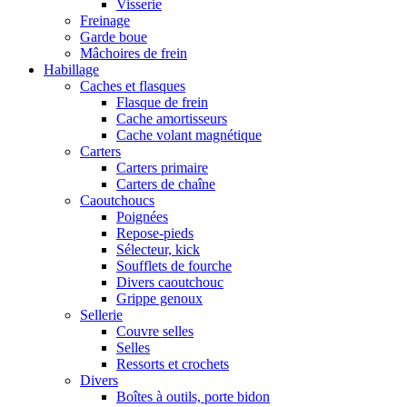
Visserie
Freinage
Garde boue
Mâchoires de frein
Habillage
Caches et flasques
Flasque de frein
Cache amortisseurs
Cache volant magnétique
Carters
Carters primaire
Carters de chaîne
Caoutchoucs
Poignées
Repose-pieds
Sélecteur, kick
Soufflets de fourche
Divers caoutchouc
Grippe genoux
Sellerie
Couvre selles
Selles
Ressorts et crochets
Divers
Boîtes à outils, porte bidon