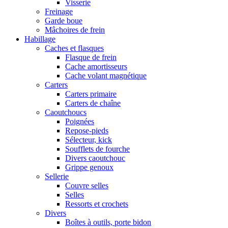
Visserie
Freinage
Garde boue
Mâchoires de frein
Habillage
Caches et flasques
Flasque de frein
Cache amortisseurs
Cache volant magnétique
Carters
Carters primaire
Carters de chaîne
Caoutchoucs
Poignées
Repose-pieds
Sélecteur, kick
Soufflets de fourche
Divers caoutchouc
Grippe genoux
Sellerie
Couvre selles
Selles
Ressorts et crochets
Divers
Boîtes à outils, porte bidon