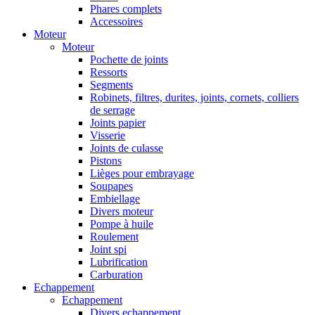
Phares complets
Accessoires
Moteur
Moteur
Pochette de joints
Ressorts
Segments
Robinets, filtres, durites, joints, cornets, colliers
de serrage
Joints papier
Visserie
Joints de culasse
Pistons
Lièges pour embrayage
Soupapes
Embiellage
Divers moteur
Pompe à huile
Roulement
Joint spi
Lubrification
Carburation
Echappement
Echappement
Divers echappement