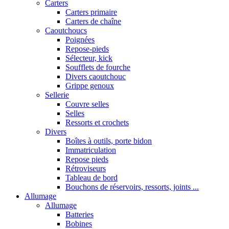
Carters
Carters primaire
Carters de chaîne
Caoutchoucs
Poignées
Repose-pieds
Sélecteur, kick
Soufflets de fourche
Divers caoutchouc
Grippe genoux
Sellerie
Couvre selles
Selles
Ressorts et crochets
Divers
Boîtes à outils, porte bidon
Immatriculation
Repose pieds
Rétroviseurs
Tableau de bord
Bouchons de réservoirs, ressorts, joints ...
Allumage
Allumage
Batteries
Bobines