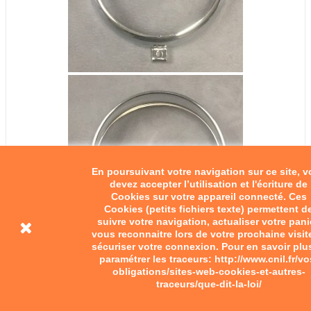
En poursuivant votre navigation sur ce site, 
devez accepter l’utilisation et l'écriture de
Cookies sur votre appareil connecté. Ces
Cookies (petits fichiers texte) permettent d
suivre votre navigation, actualiser votre pani
vous reconnaitre lors de votre prochaine visit
sécuriser votre connexion. Pour en savoir plu
paramétrer les traceurs: http://www.cnil.fr/vo
obligations/sites-web-cookies-et-autres-
traceurs/que-dit-la-loi/
Cerclage de phare adaptable...