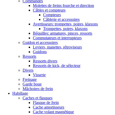
Commandes
Molettes de freins fourche et direction
Câbles et compteurs
Compteurs
Câblerie et accessoires
Avertisseurs: trompettes, poires, klaxons
Trompettes, poires, klaxons
Béquilles: armatures, pinces, ressorts
Commutateurs et interrupteurs
Guidon et accessoires
Leviers, manettes, rétroviseurs
Guidons
Ressorts
Ressorts divers
Ressorts de kick, de sélecteur
Divers
Visserie
Freinage
Garde boue
Mâchoires de frein
Habillage
Caches et flasques
Flasque de frein
Cache amortisseurs
Cache volant magnétique