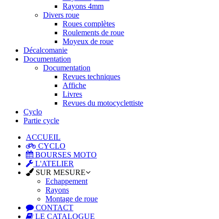
Rayons 4mm
Divers roue
Roues complètes
Roulements de roue
Moyeux de roue
Décalcomanie
Documentation
Documentation
Revues techniques
Affiche
Livres
Revues du motocyclettiste
Cyclo
Partie cycle
ACCUEIL
CYCLO
BOURSES MOTO
L'ATELIER
SUR MESURE
Echappement
Rayons
Montage de roue
CONTACT
LE CATALOGUE