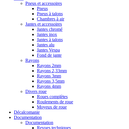
Pneus et accessoires
Pneus
Pneus à talons
Chambres à air
Jantes et accessoires
Jantes chromé
Jantes inox
Jantes à talons
Jantes alu
Jantes Vespa
Fond de jante
Rayons
Rayons 2mm
Rayons 2,33mm
Rayons 3mm
Rayons 3,5mm
Rayons 4mm
Divers roue
Roues complètes
Roulements de roue
Moyeux de roue
Décalcomanie
Documentation
Documentation
Revues techniques