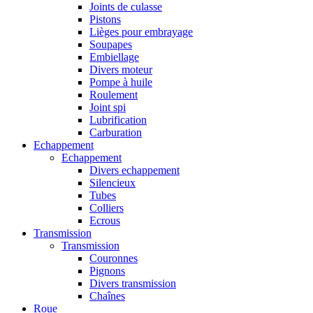
Joints de culasse
Pistons
Lièges pour embrayage
Soupapes
Embiellage
Divers moteur
Pompe à huile
Roulement
Joint spi
Lubrification
Carburation
Echappement
Echappement
Divers echappement
Silencieux
Tubes
Colliers
Ecrous
Transmission
Transmission
Couronnes
Pignons
Divers transmission
Chaînes
Roue