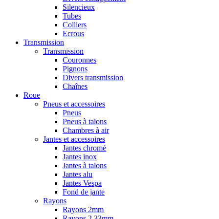
Silencieux
Tubes
Colliers
Ecrous
Transmission
Transmission
Couronnes
Pignons
Divers transmission
Chaînes
Roue
Pneus et accessoires
Pneus
Pneus à talons
Chambres à air
Jantes et accessoires
Jantes chromé
Jantes inox
Jantes à talons
Jantes alu
Jantes Vespa
Fond de jante
Rayons
Rayons 2mm
Rayons 2,33mm