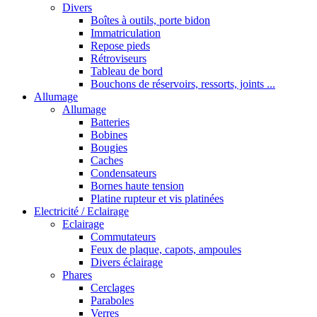
Divers
Boîtes à outils, porte bidon
Immatriculation
Repose pieds
Rétroviseurs
Tableau de bord
Bouchons de réservoirs, ressorts, joints ...
Allumage
Allumage
Batteries
Bobines
Bougies
Caches
Condensateurs
Bornes haute tension
Platine rupteur et vis platinées
Electricité / Eclairage
Eclairage
Commutateurs
Feux de plaque, capots, ampoules
Divers éclairage
Phares
Cerclages
Paraboles
Verres