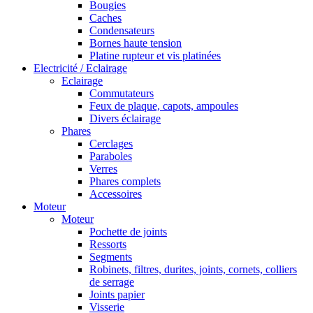
Bougies
Caches
Condensateurs
Bornes haute tension
Platine rupteur et vis platinées
Electricité / Eclairage
Eclairage
Commutateurs
Feux de plaque, capots, ampoules
Divers éclairage
Phares
Cerclages
Paraboles
Verres
Phares complets
Accessoires
Moteur
Moteur
Pochette de joints
Ressorts
Segments
Robinets, filtres, durites, joints, cornets, colliers
de serrage
Joints papier
Visserie