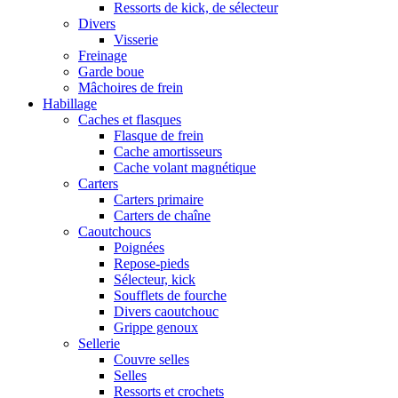
Ressorts de kick, de sélecteur
Divers
Visserie
Freinage
Garde boue
Mâchoires de frein
Habillage
Caches et flasques
Flasque de frein
Cache amortisseurs
Cache volant magnétique
Carters
Carters primaire
Carters de chaîne
Caoutchoucs
Poignées
Repose-pieds
Sélecteur, kick
Soufflets de fourche
Divers caoutchouc
Grippe genoux
Sellerie
Couvre selles
Selles
Ressorts et crochets