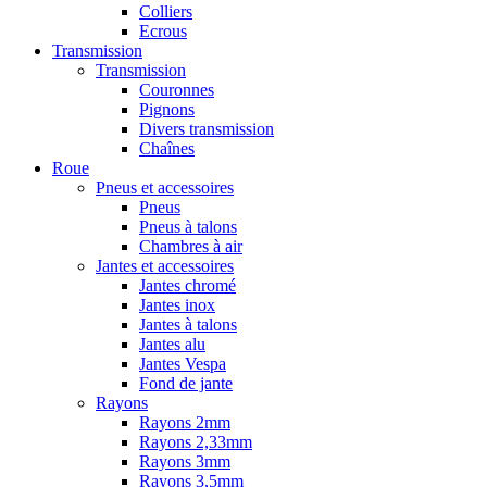
Colliers
Ecrous
Transmission
Transmission
Couronnes
Pignons
Divers transmission
Chaînes
Roue
Pneus et accessoires
Pneus
Pneus à talons
Chambres à air
Jantes et accessoires
Jantes chromé
Jantes inox
Jantes à talons
Jantes alu
Jantes Vespa
Fond de jante
Rayons
Rayons 2mm
Rayons 2,33mm
Rayons 3mm
Rayons 3,5mm