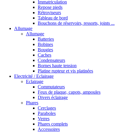
Immatriculation
Repose pieds
Rétroviseurs
Tableau de bord
Bouchons de réservoirs, ressorts, joints ...
Allumage
Allumage
Batteries
Bobines
Bougies
Caches
Condensateurs
Bornes haute tension
Platine rupteur et vis platinées
Electricité / Eclairage
Eclairage
Commutateurs
Feux de plaque, capots, ampoules
Divers éclairage
Phares
Cerclages
Paraboles
Verres
Phares complets
Accessoires