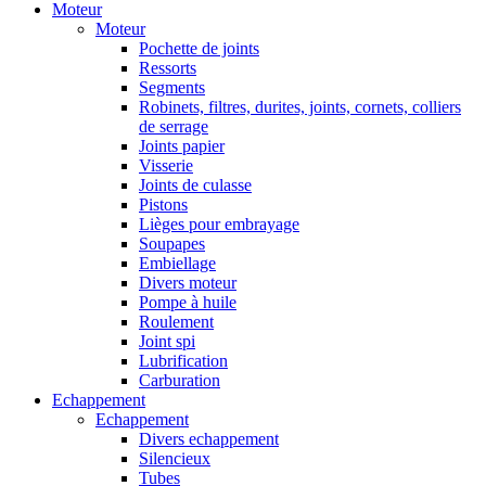
Moteur
Moteur
Pochette de joints
Ressorts
Segments
Robinets, filtres, durites, joints, cornets, colliers
de serrage
Joints papier
Visserie
Joints de culasse
Pistons
Lièges pour embrayage
Soupapes
Embiellage
Divers moteur
Pompe à huile
Roulement
Joint spi
Lubrification
Carburation
Echappement
Echappement
Divers echappement
Silencieux
Tubes