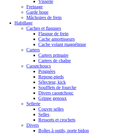
Visserie
Freinage
Garde boue
Mâchoires de frein
Habillage
Caches et flasques
Flasque de frein
Cache amortisseurs
Cache volant magnétique
Carters
Carters primaire
Carters de chaîne
Caoutchoucs
Poignées
Repose-pieds
Sélecteur, kick
Soufflets de fourche
Divers caoutchouc
Grippe genoux
Sellerie
Couvre selles
Selles
Ressorts et crochets
Divers
Boîtes à outils, porte bidon