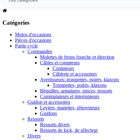
Catégories
Motos d'occasions
Pièces d'occasions
Partie cycle
Commandes
Molettes de freins fourche et direction
Câbles et compteurs
Compteurs
Câblerie et accessoires
Avertisseurs: trompettes, poires, klaxons
Trompettes, poires, klaxons
Béquilles: armatures, pinces, ressorts
Commutateurs et interrupteurs
Guidon et accessoires
Leviers, manettes, rétroviseurs
Guidons
Ressorts
Ressorts divers
Ressorts de kick, de sélecteur
Divers