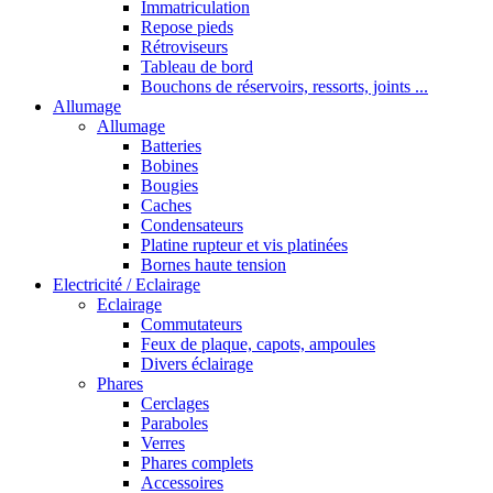
Immatriculation
Repose pieds
Rétroviseurs
Tableau de bord
Bouchons de réservoirs, ressorts, joints ...
Allumage
Allumage
Batteries
Bobines
Bougies
Caches
Condensateurs
Platine rupteur et vis platinées
Bornes haute tension
Electricité / Eclairage
Eclairage
Commutateurs
Feux de plaque, capots, ampoules
Divers éclairage
Phares
Cerclages
Paraboles
Verres
Phares complets
Accessoires