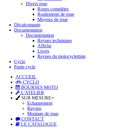
Divers roue
Roues complètes
Roulements de roue
Moyeux de roue
Décalcomanie
Documentation
Documentation
Revues techniques
Affiche
Livres
Revues du motocyclettiste
Cyclo
Partie cycle
ACCUEIL
CYCLO
BOURSES MOTO
L'ATELIER
SUR MESURE
Echappement
Rayons
Montage de roue
CONTACT
LE CATALOGUE