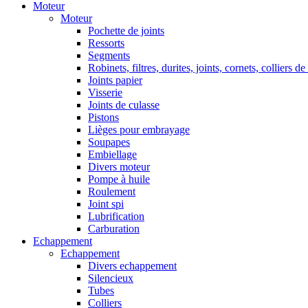
Moteur
Moteur
Pochette de joints
Ressorts
Segments
Robinets, filtres, durites, joints, cornets, colliers de
Joints papier
Visserie
Joints de culasse
Pistons
Lièges pour embrayage
Soupapes
Embiellage
Divers moteur
Pompe à huile
Roulement
Joint spi
Lubrification
Carburation
Echappement
Echappement
Divers echappement
Silencieux
Tubes
Colliers