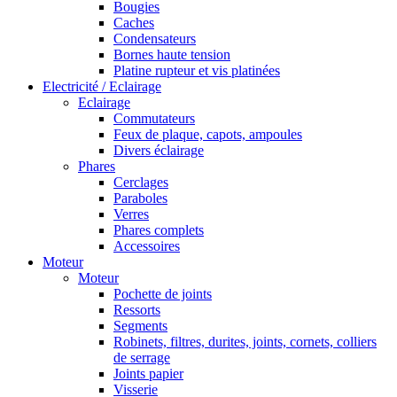
Bougies
Caches
Condensateurs
Bornes haute tension
Platine rupteur et vis platinées
Electricité / Eclairage
Eclairage
Commutateurs
Feux de plaque, capots, ampoules
Divers éclairage
Phares
Cerclages
Paraboles
Verres
Phares complets
Accessoires
Moteur
Moteur
Pochette de joints
Ressorts
Segments
Robinets, filtres, durites, joints, cornets, colliers
de serrage
Joints papier
Visserie