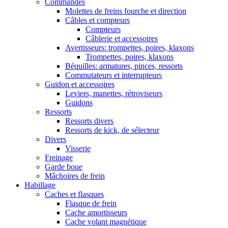
Commandes
Molettes de freins fourche et direction
Câbles et compteurs
Compteurs
Câblerie et accessoires
Avertisseurs: trompettes, poires, klaxons
Trompettes, poires, klaxons
Béquilles: armatures, pinces, ressorts
Commutateurs et interrupteurs
Guidon et accessoires
Leviers, manettes, rétroviseurs
Guidons
Ressorts
Ressorts divers
Ressorts de kick, de sélecteur
Divers
Visserie
Freinage
Garde boue
Mâchoires de frein
Habillage
Caches et flasques
Flasque de frein
Cache amortisseurs
Cache volant magnétique