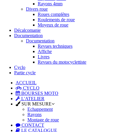
Rayons 4mm
Divers roue
Roues complètes
Roulements de roue
Moyeux de roue
Décalcomanie
Documentation
Documentation
Revues techniques
Affiche
Livres
Revues du motocyclettiste
Cyclo
Partie cycle
ACCUEIL
CYCLO
BOURSES MOTO
L'ATELIER
SUR MESURE
Echappement
Rayons
Montage de roue
CONTACT
LE CATALOGUE