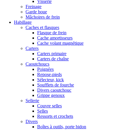
Visserie
Freinage
Garde boue
Mâchoires de frein
Habillage
Caches et flasques
Flasque de frein
Cache amortisseurs
Cache volant magnétique
Carters
Carters primaire
Carters de chaîne
Caoutchoucs
Poignées
Repose-pieds
Sélecteur, kick
Soufflets de fourche
Divers caoutchouc
Grippe genoux
Sellerie
Couvre selles
Selles
Ressorts et crochets
Divers
Boîtes à outils, porte bidon