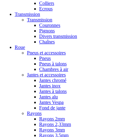
Colliers
Ecrous
Transmission
Transmission
Couronnes
Pignons
Divers transmission
Chaînes
Roue
Pneus et accessoires
Pneus
Pneus à talons
Chambres à air
Jantes et accessoires
Jantes chromé
Jantes inox
Jantes à talons
Jantes alu
Jantes Vespa
Fond de jante
Rayons
Rayons 2mm
Rayons 2,33mm
Rayons 3mm
Rayons 3,5mm