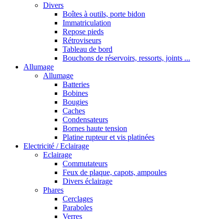
Divers
Boîtes à outils, porte bidon
Immatriculation
Repose pieds
Rétroviseurs
Tableau de bord
Bouchons de réservoirs, ressorts, joints ...
Allumage
Allumage
Batteries
Bobines
Bougies
Caches
Condensateurs
Bornes haute tension
Platine rupteur et vis platinées
Electricité / Eclairage
Eclairage
Commutateurs
Feux de plaque, capots, ampoules
Divers éclairage
Phares
Cerclages
Paraboles
Verres