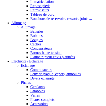
Immatriculation
Repose pieds
Rétroviseurs
Tableau de bord
Bouchons de réservoirs, ressorts, joints ...
Allumage
Allumage
Batteries
Bobines
Bougies
Caches
Condensateurs
Bornes haute tension
Platine rupteur et vis platinées
Electricité / Eclairage
Eclairage
Commutateurs
Feux de plaque, capots, ampoules
Divers éclairage
Phares
Cerclages
Paraboles
Verres
Phares complets
Accessoires