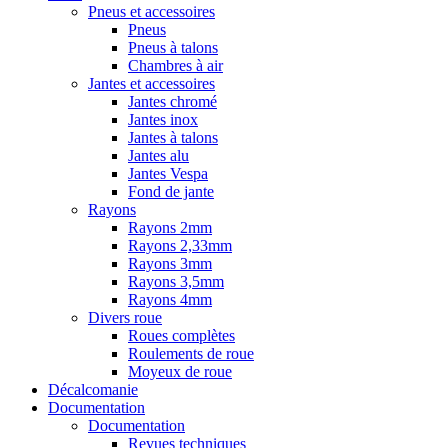
Pneus et accessoires
Pneus
Pneus à talons
Chambres à air
Jantes et accessoires
Jantes chromé
Jantes inox
Jantes à talons
Jantes alu
Jantes Vespa
Fond de jante
Rayons
Rayons 2mm
Rayons 2,33mm
Rayons 3mm
Rayons 3,5mm
Rayons 4mm
Divers roue
Roues complètes
Roulements de roue
Moyeux de roue
Décalcomanie
Documentation
Documentation
Revues techniques