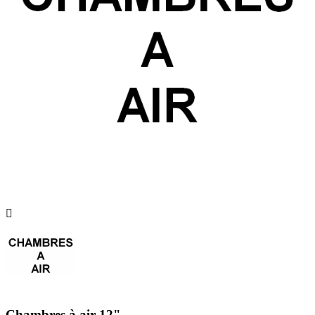

Chambres à air 12"