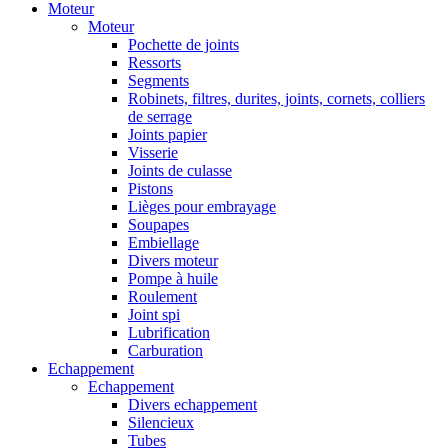
Moteur
Moteur
Pochette de joints
Ressorts
Segments
Robinets, filtres, durites, joints, cornets, colliers
de serrage
Joints papier
Visserie
Joints de culasse
Pistons
Lièges pour embrayage
Soupapes
Embiellage
Divers moteur
Pompe à huile
Roulement
Joint spi
Lubrification
Carburation
Echappement
Echappement
Divers echappement
Silencieux
Tubes