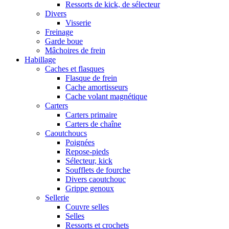
Ressorts de kick, de sélecteur
Divers
Visserie
Freinage
Garde boue
Mâchoires de frein
Habillage
Caches et flasques
Flasque de frein
Cache amortisseurs
Cache volant magnétique
Carters
Carters primaire
Carters de chaîne
Caoutchoucs
Poignées
Repose-pieds
Sélecteur, kick
Soufflets de fourche
Divers caoutchouc
Grippe genoux
Sellerie
Couvre selles
Selles
Ressorts et crochets