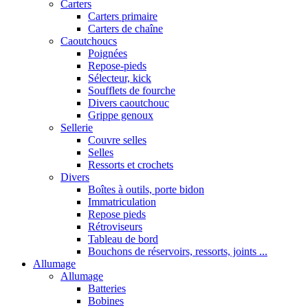
Carters
Carters primaire
Carters de chaîne
Caoutchoucs
Poignées
Repose-pieds
Sélecteur, kick
Soufflets de fourche
Divers caoutchouc
Grippe genoux
Sellerie
Couvre selles
Selles
Ressorts et crochets
Divers
Boîtes à outils, porte bidon
Immatriculation
Repose pieds
Rétroviseurs
Tableau de bord
Bouchons de réservoirs, ressorts, joints ...
Allumage
Allumage
Batteries
Bobines