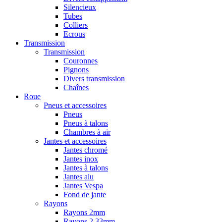
Silencieux
Tubes
Colliers
Ecrous
Transmission
Transmission
Couronnes
Pignons
Divers transmission
Chaînes
Roue
Pneus et accessoires
Pneus
Pneus à talons
Chambres à air
Jantes et accessoires
Jantes chromé
Jantes inox
Jantes à talons
Jantes alu
Jantes Vespa
Fond de jante
Rayons
Rayons 2mm
Rayons 2,33mm