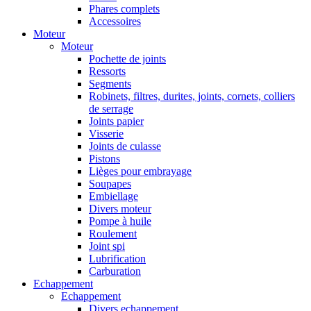
Phares complets
Accessoires
Moteur
Moteur
Pochette de joints
Ressorts
Segments
Robinets, filtres, durites, joints, cornets, colliers
de serrage
Joints papier
Visserie
Joints de culasse
Pistons
Lièges pour embrayage
Soupapes
Embiellage
Divers moteur
Pompe à huile
Roulement
Joint spi
Lubrification
Carburation
Echappement
Echappement
Divers echappement