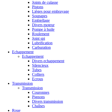
Joints de culasse
Pistons
Lièges pour embrayage
Soupapes
Embiellage
Divers moteur
Pompe à huile
Roulement
Joint spi
Lubrification
Carburation
Echappement
Echappement
Divers echappement
Silencieux
Tubes
Colliers
Ecrous
Transmission
Transmission
Couronnes
Pignons
Divers transmission
Chaînes
Roue