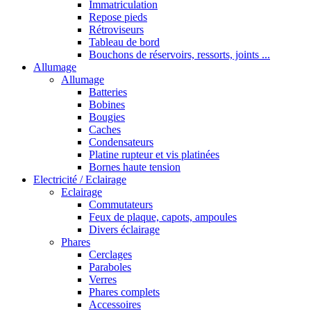
Immatriculation
Repose pieds
Rétroviseurs
Tableau de bord
Bouchons de réservoirs, ressorts, joints ...
Allumage
Allumage
Batteries
Bobines
Bougies
Caches
Condensateurs
Platine rupteur et vis platinées
Bornes haute tension
Electricité / Eclairage
Eclairage
Commutateurs
Feux de plaque, capots, ampoules
Divers éclairage
Phares
Cerclages
Paraboles
Verres
Phares complets
Accessoires