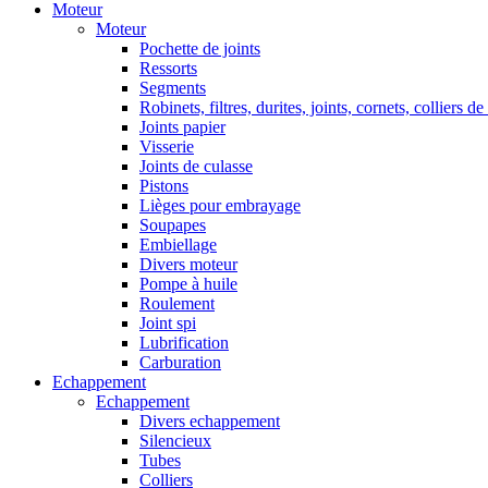
Moteur
Moteur
Pochette de joints
Ressorts
Segments
Robinets, filtres, durites, joints, cornets, colliers de
Joints papier
Visserie
Joints de culasse
Pistons
Lièges pour embrayage
Soupapes
Embiellage
Divers moteur
Pompe à huile
Roulement
Joint spi
Lubrification
Carburation
Echappement
Echappement
Divers echappement
Silencieux
Tubes
Colliers