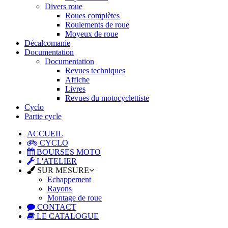
Divers roue
Roues complètes
Roulements de roue
Moyeux de roue
Décalcomanie
Documentation
Documentation
Revues techniques
Affiche
Livres
Revues du motocyclettiste
Cyclo
Partie cycle
ACCUEIL
CYCLO
BOURSES MOTO
L'ATELIER
SUR MESURE
Echappement
Rayons
Montage de roue
CONTACT
LE CATALOGUE