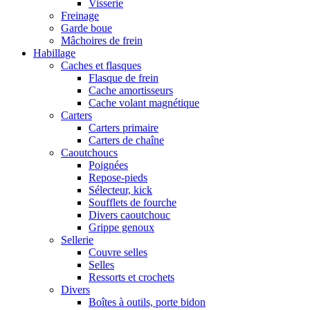
Visserie
Freinage
Garde boue
Mâchoires de frein
Habillage
Caches et flasques
Flasque de frein
Cache amortisseurs
Cache volant magnétique
Carters
Carters primaire
Carters de chaîne
Caoutchoucs
Poignées
Repose-pieds
Sélecteur, kick
Soufflets de fourche
Divers caoutchouc
Grippe genoux
Sellerie
Couvre selles
Selles
Ressorts et crochets
Divers
Boîtes à outils, porte bidon