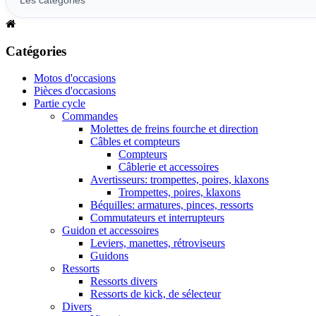
Catégories
Motos d'occasions
Pièces d'occasions
Partie cycle
Commandes
Molettes de freins fourche et direction
Câbles et compteurs
Compteurs
Câblerie et accessoires
Avertisseurs: trompettes, poires, klaxons
Trompettes, poires, klaxons
Béquilles: armatures, pinces, ressorts
Commutateurs et interrupteurs
Guidon et accessoires
Leviers, manettes, rétroviseurs
Guidons
Ressorts
Ressorts divers
Ressorts de kick, de sélecteur
Divers