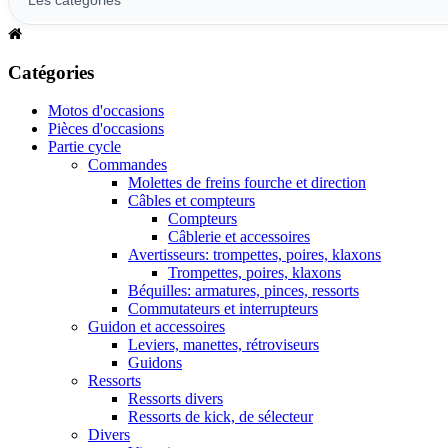
Catégories
Motos d'occasions
Pièces d'occasions
Partie cycle
Commandes
Molettes de freins fourche et direction
Câbles et compteurs
Compteurs
Câblerie et accessoires
Avertisseurs: trompettes, poires, klaxons
Trompettes, poires, klaxons
Béquilles: armatures, pinces, ressorts
Commutateurs et interrupteurs
Guidon et accessoires
Leviers, manettes, rétroviseurs
Guidons
Ressorts
Ressorts divers
Ressorts de kick, de sélecteur
Divers