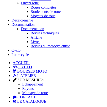
Divers roue
Roues complètes
Roulements de roue
Moyeux de roue
Décalcomanie
Documentation
Documentation
Revues techniques
Affiche
Livres
Revues du motocyclettiste
Cyclo
Partie cycle
ACCUEIL
CYCLO
BOURSES MOTO
L'ATELIER
SUR MESURE
Echappement
Rayons
Montage de roue
CONTACT
LE CATALOGUE