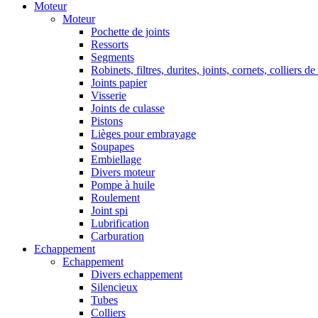
Moteur
Moteur
Pochette de joints
Ressorts
Segments
Robinets, filtres, durites, joints, cornets, colliers de
Joints papier
Visserie
Joints de culasse
Pistons
Lièges pour embrayage
Soupapes
Embiellage
Divers moteur
Pompe à huile
Roulement
Joint spi
Lubrification
Carburation
Echappement
Echappement
Divers echappement
Silencieux
Tubes
Colliers