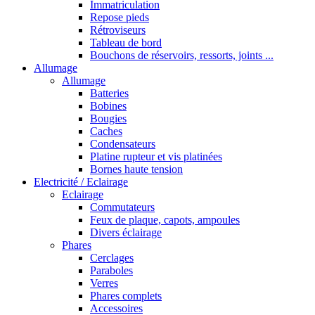
Immatriculation
Repose pieds
Rétroviseurs
Tableau de bord
Bouchons de réservoirs, ressorts, joints ...
Allumage
Allumage
Batteries
Bobines
Bougies
Caches
Condensateurs
Platine rupteur et vis platinées
Bornes haute tension
Electricité / Eclairage
Eclairage
Commutateurs
Feux de plaque, capots, ampoules
Divers éclairage
Phares
Cerclages
Paraboles
Verres
Phares complets
Accessoires