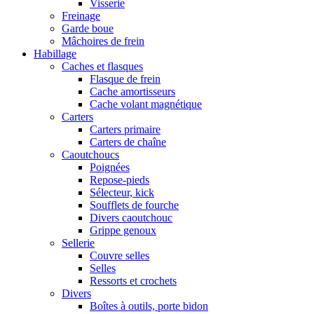
Visserie
Freinage
Garde boue
Mâchoires de frein
Habillage
Caches et flasques
Flasque de frein
Cache amortisseurs
Cache volant magnétique
Carters
Carters primaire
Carters de chaîne
Caoutchoucs
Poignées
Repose-pieds
Sélecteur, kick
Soufflets de fourche
Divers caoutchouc
Grippe genoux
Sellerie
Couvre selles
Selles
Ressorts et crochets
Divers
Boîtes à outils, porte bidon