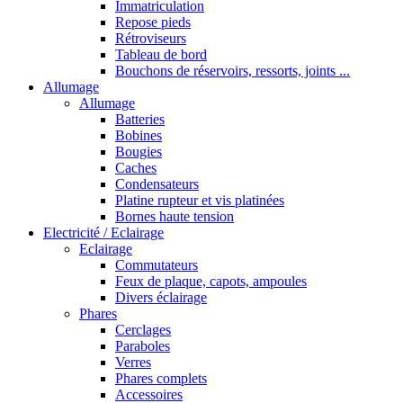
Immatriculation
Repose pieds
Rétroviseurs
Tableau de bord
Bouchons de réservoirs, ressorts, joints ...
Allumage
Allumage
Batteries
Bobines
Bougies
Caches
Condensateurs
Platine rupteur et vis platinées
Bornes haute tension
Electricité / Eclairage
Eclairage
Commutateurs
Feux de plaque, capots, ampoules
Divers éclairage
Phares
Cerclages
Paraboles
Verres
Phares complets
Accessoires