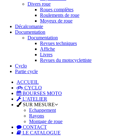
Divers roue
Roues complètes
Roulements de roue
Moyeux de roue
Décalcomanie
Documentation
Documentation
Revues techniques
Affiche
Livres
Revues du motocyclettiste
Cyclo
Partie cycle
ACCUEIL
CYCLO
BOURSES MOTO
L'ATELIER
SUR MESURE
Echappement
Rayons
Montage de roue
CONTACT
LE CATALOGUE