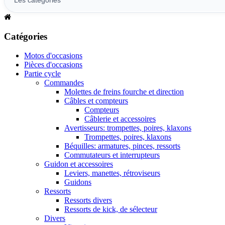
Catégories
Motos d'occasions
Pièces d'occasions
Partie cycle
Commandes
Molettes de freins fourche et direction
Câbles et compteurs
Compteurs
Câblerie et accessoires
Avertisseurs: trompettes, poires, klaxons
Trompettes, poires, klaxons
Béquilles: armatures, pinces, ressorts
Commutateurs et interrupteurs
Guidon et accessoires
Leviers, manettes, rétroviseurs
Guidons
Ressorts
Ressorts divers
Ressorts de kick, de sélecteur
Divers