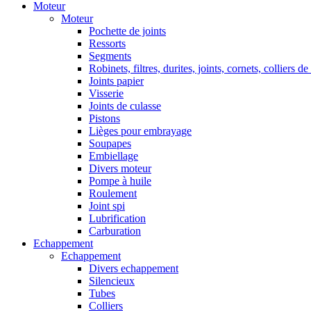
Moteur
Moteur
Pochette de joints
Ressorts
Segments
Robinets, filtres, durites, joints, cornets, colliers de
Joints papier
Visserie
Joints de culasse
Pistons
Lièges pour embrayage
Soupapes
Embiellage
Divers moteur
Pompe à huile
Roulement
Joint spi
Lubrification
Carburation
Echappement
Echappement
Divers echappement
Silencieux
Tubes
Colliers