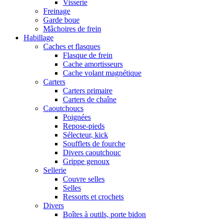
Visserie
Freinage
Garde boue
Mâchoires de frein
Habillage
Caches et flasques
Flasque de frein
Cache amortisseurs
Cache volant magnétique
Carters
Carters primaire
Carters de chaîne
Caoutchoucs
Poignées
Repose-pieds
Sélecteur, kick
Soufflets de fourche
Divers caoutchouc
Grippe genoux
Sellerie
Couvre selles
Selles
Ressorts et crochets
Divers
Boîtes à outils, porte bidon