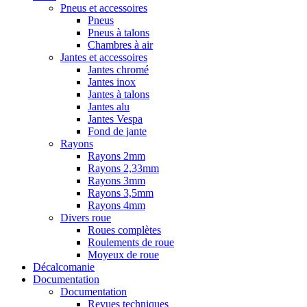
Pneus et accessoires
Pneus
Pneus à talons
Chambres à air
Jantes et accessoires
Jantes chromé
Jantes inox
Jantes à talons
Jantes alu
Jantes Vespa
Fond de jante
Rayons
Rayons 2mm
Rayons 2,33mm
Rayons 3mm
Rayons 3,5mm
Rayons 4mm
Divers roue
Roues complètes
Roulements de roue
Moyeux de roue
Décalcomanie
Documentation
Documentation
Revues techniques