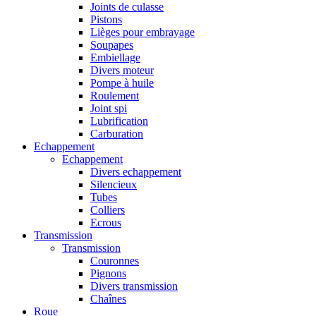
Joints de culasse
Pistons
Lièges pour embrayage
Soupapes
Embiellage
Divers moteur
Pompe à huile
Roulement
Joint spi
Lubrification
Carburation
Echappement
Echappement
Divers echappement
Silencieux
Tubes
Colliers
Ecrous
Transmission
Transmission
Couronnes
Pignons
Divers transmission
Chaînes
Roue