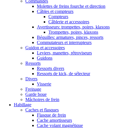
Commandes
Molettes de freins fourche et direction
Câbles et compteurs
Compteurs
Câblerie et accessoires
Avertisseurs: trompettes, poires, klaxons
Trompettes, poires, klaxons
Béquilles: armatures, pinces, ressorts
Commutateurs et interrupteurs
Guidon et accessoires
Leviers, manettes, rétroviseurs
Guidons
Ressorts
Ressorts divers
Ressorts de kick, de sélecteur
Divers
Visserie
Freinage
Garde boue
Mâchoires de frein
Habillage
Caches et flasques
Flasque de frein
Cache amortisseurs
Cache volant magnétique