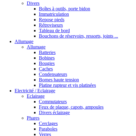
Divers
Boîtes à outils, porte bidon
Immatriculation
Repose pieds
Rétroviseurs
Tableau de bord
Bouchons de réservoirs, ressorts, joints ...
Allumage
Allumage
Batteries
Bobines
Bougies
Caches
Condensateurs
Bornes haute tension
Platine rupteur et vis platinées
Electricité / Eclairage
Eclairage
Commutateurs
Feux de plaque, capots, ampoules
Divers éclairage
Phares
Cerclages
Paraboles
Verres