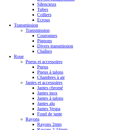
Silencieux
Tubes
Colliers
Ecrous
Transmission
Transmission
Couronnes
Pignons
Divers transmission
Chaînes
Roue
Pneus et accessoires
Pneus
Pneus à talons
Chambres à air
Jantes et accessoires
Jantes chromé
Jantes inox
Jantes à talons
Jantes alu
Jantes Vespa
Fond de jante
Rayons
Rayons 2mm
Rayons 2,33mm