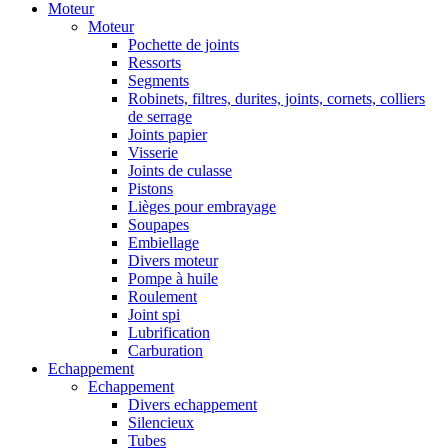
Moteur
Moteur
Pochette de joints
Ressorts
Segments
Robinets, filtres, durites, joints, cornets, colliers
de serrage
Joints papier
Visserie
Joints de culasse
Pistons
Lièges pour embrayage
Soupapes
Embiellage
Divers moteur
Pompe à huile
Roulement
Joint spi
Lubrification
Carburation
Echappement
Echappement
Divers echappement
Silencieux
Tubes