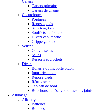
Carters
Carters primaire
Carters de chaîne
Caoutchoucs
Poignées
Repose-pieds
Sélecteur, kick
Soufflets de fourche
Divers caoutchouc
Grippe genoux
Sellerie
Couvre selles
Selles
Ressorts et crochets
Divers
Boîtes à outils, porte bidon
Immatriculation
Repose pieds
Rétroviseurs
Tableau de bord
Bouchons de réservoirs, ressorts, joints ...
Allumage
Allumage
Batteries
Bobines