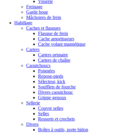
Visserie
Freinage
Garde boue
Mâchoires de frein
Habillage
Caches et flasques
Flasque de frein
Cache amortisseurs
Cache volant magnétique
Carters
Carters primaire
Carters de chaîne
Caoutchoucs
Poignées
Repose-pieds
Sélecteur, kick
Soufflets de fourche
Divers caoutchouc
Grippe genoux
Sellerie
Couvre selles
Selles
Ressorts et crochets
Divers
Boîtes à outils, porte bidon