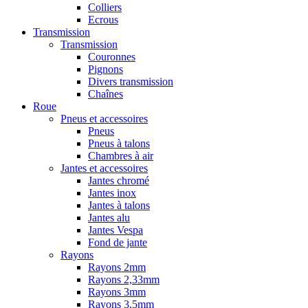
Colliers
Ecrous
Transmission
Transmission
Couronnes
Pignons
Divers transmission
Chaînes
Roue
Pneus et accessoires
Pneus
Pneus à talons
Chambres à air
Jantes et accessoires
Jantes chromé
Jantes inox
Jantes à talons
Jantes alu
Jantes Vespa
Fond de jante
Rayons
Rayons 2mm
Rayons 2,33mm
Rayons 3mm
Rayons 3,5mm