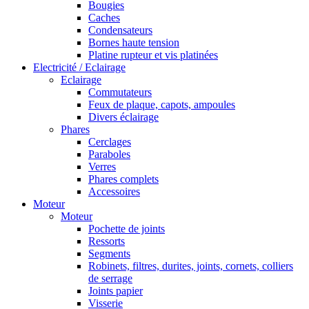
Bougies
Caches
Condensateurs
Bornes haute tension
Platine rupteur et vis platinées
Electricité / Eclairage
Eclairage
Commutateurs
Feux de plaque, capots, ampoules
Divers éclairage
Phares
Cerclages
Paraboles
Verres
Phares complets
Accessoires
Moteur
Moteur
Pochette de joints
Ressorts
Segments
Robinets, filtres, durites, joints, cornets, colliers
de serrage
Joints papier
Visserie