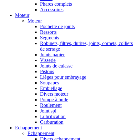
Phares complets
Accessoires
Moteur
Moteur
Pochette de joints
Ressorts
Segments
Robinets, filtres, durites, joints, cornets, colliers
de serrage
Joints papier
Visserie
Joints de culasse
Pistons
Lièges pour embrayage
Soupapes
Embiellage
Divers moteur
Pompe à huile
Roulement
Joint spi
Lubrification
Carburation
Echappement
Echappement
Divers echappement