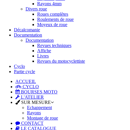
Rayons 4mm
Divers roue
Roues complètes
Roulements de roue
Moyeux de roue
Décalcomanie
Documentation
Documentation
Revues techniques
Affiche
Livres
Revues du motocyclettiste
Cyclo
Partie cycle
ACCUEIL
CYCLO
BOURSES MOTO
L'ATELIER
SUR MESURE
Echappement
Rayons
Montage de roue
CONTACT
LE CATALOGUE