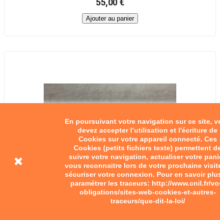
55,00 €
Ajouter au panier
En poursuivant votre navigation sur ce site, 
devez accepter l’utilisation et l'écriture de
Cookies sur votre appareil connecté. Ces
Cookies (petits fichiers texte) permettent d
suivre votre navigation, actualiser votre pani
vous reconnaitre lors de votre prochaine visit
sécuriser votre connexion. Pour en savoir plu
paramétrer les traceurs: http://www.cnil.fr/vo
obligations/sites-web-cookies-et-autres-
traceurs/que-dit-la-loi/