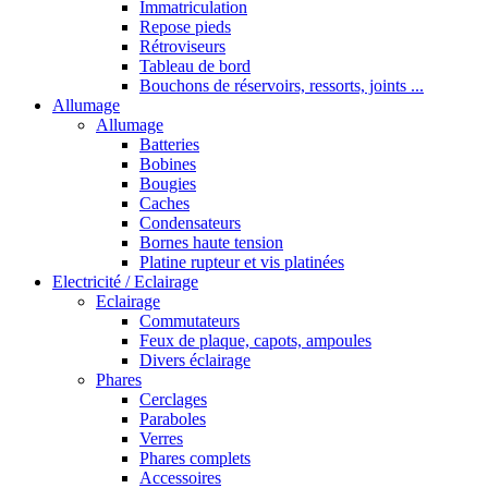
Immatriculation
Repose pieds
Rétroviseurs
Tableau de bord
Bouchons de réservoirs, ressorts, joints ...
Allumage
Allumage
Batteries
Bobines
Bougies
Caches
Condensateurs
Bornes haute tension
Platine rupteur et vis platinées
Electricité / Eclairage
Eclairage
Commutateurs
Feux de plaque, capots, ampoules
Divers éclairage
Phares
Cerclages
Paraboles
Verres
Phares complets
Accessoires