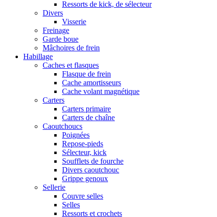
Ressorts de kick, de sélecteur
Divers
Visserie
Freinage
Garde boue
Mâchoires de frein
Habillage
Caches et flasques
Flasque de frein
Cache amortisseurs
Cache volant magnétique
Carters
Carters primaire
Carters de chaîne
Caoutchoucs
Poignées
Repose-pieds
Sélecteur, kick
Soufflets de fourche
Divers caoutchouc
Grippe genoux
Sellerie
Couvre selles
Selles
Ressorts et crochets