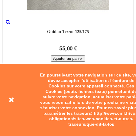
Guidon Terrot 125/175
55,00 €
Ajouter au panier
En poursuivant votre navigation sur ce site, 
devez accepter l’utilisation et l'écriture de
Cookies sur votre appareil connecté. Ces
Cookies (petits fichiers texte) permettent d
suivre votre navigation, actualiser votre pani
vous reconnaitre lors de votre prochaine visit
sécuriser votre connexion. Pour en savoir plu
paramétrer les traceurs: http://www.cnil.fr/vo
obligations/sites-web-cookies-et-autres-
traceurs/que-dit-la-loi/