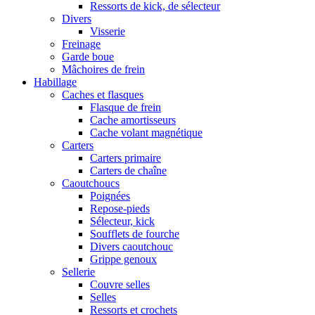
Ressorts de kick, de sélecteur
Divers
Visserie
Freinage
Garde boue
Mâchoires de frein
Habillage
Caches et flasques
Flasque de frein
Cache amortisseurs
Cache volant magnétique
Carters
Carters primaire
Carters de chaîne
Caoutchoucs
Poignées
Repose-pieds
Sélecteur, kick
Soufflets de fourche
Divers caoutchouc
Grippe genoux
Sellerie
Couvre selles
Selles
Ressorts et crochets