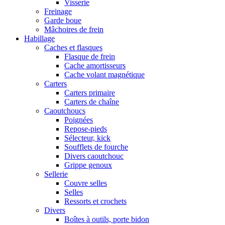
Visserie
Freinage
Garde boue
Mâchoires de frein
Habillage
Caches et flasques
Flasque de frein
Cache amortisseurs
Cache volant magnétique
Carters
Carters primaire
Carters de chaîne
Caoutchoucs
Poignées
Repose-pieds
Sélecteur, kick
Soufflets de fourche
Divers caoutchouc
Grippe genoux
Sellerie
Couvre selles
Selles
Ressorts et crochets
Divers
Boîtes à outils, porte bidon