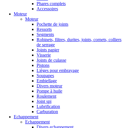
Phares complets
Accessoires
Moteur
Moteur
Pochette de joints
Ressorts
Segments
Robinets, filtres, durites, joints, cornets, colliers
de serrage
Joints papier
Visserie
Joints de culasse
Pistons
Lièges pour embrayage
Soupapes
Embiellage
Divers moteur
Pompe à huile
Roulement
Joint spi
Lubrification
Carburation
Echappement
Echappement
Divers echappement