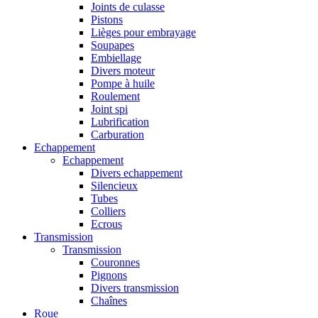
Joints de culasse
Pistons
Lièges pour embrayage
Soupapes
Embiellage
Divers moteur
Pompe à huile
Roulement
Joint spi
Lubrification
Carburation
Echappement
Echappement
Divers echappement
Silencieux
Tubes
Colliers
Ecrous
Transmission
Transmission
Couronnes
Pignons
Divers transmission
Chaînes
Roue