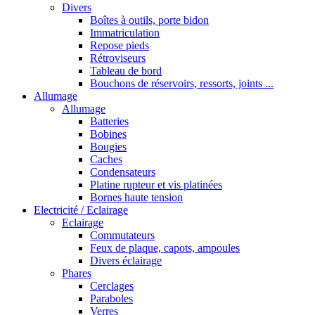
Divers
Boîtes à outils, porte bidon
Immatriculation
Repose pieds
Rétroviseurs
Tableau de bord
Bouchons de réservoirs, ressorts, joints ...
Allumage
Allumage
Batteries
Bobines
Bougies
Caches
Condensateurs
Platine rupteur et vis platinées
Bornes haute tension
Electricité / Eclairage
Eclairage
Commutateurs
Feux de plaque, capots, ampoules
Divers éclairage
Phares
Cerclages
Paraboles
Verres