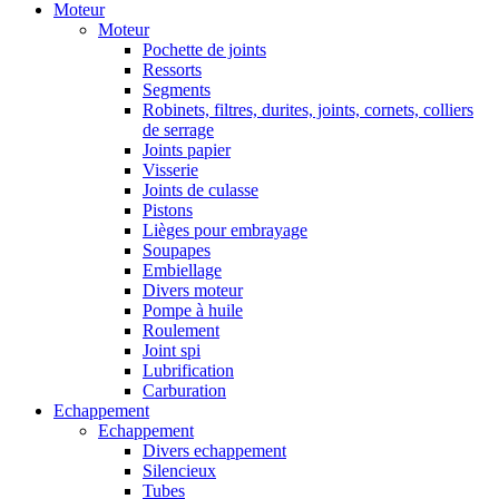
Moteur
Moteur
Pochette de joints
Ressorts
Segments
Robinets, filtres, durites, joints, cornets, colliers
de serrage
Joints papier
Visserie
Joints de culasse
Pistons
Lièges pour embrayage
Soupapes
Embiellage
Divers moteur
Pompe à huile
Roulement
Joint spi
Lubrification
Carburation
Echappement
Echappement
Divers echappement
Silencieux
Tubes