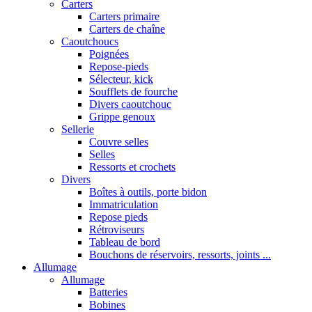
Carters
Carters primaire
Carters de chaîne
Caoutchoucs
Poignées
Repose-pieds
Sélecteur, kick
Soufflets de fourche
Divers caoutchouc
Grippe genoux
Sellerie
Couvre selles
Selles
Ressorts et crochets
Divers
Boîtes à outils, porte bidon
Immatriculation
Repose pieds
Rétroviseurs
Tableau de bord
Bouchons de réservoirs, ressorts, joints ...
Allumage
Allumage
Batteries
Bobines