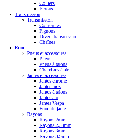
Colliers
Ecrous
Transmission
Transmission
Couronnes
Pignons
Divers transmission
Chaînes
Roue
Pneus et accessoires
Pneus
Pneus à talons
Chambres à air
Jantes et accessoires
Jantes chromé
Jantes inox
Jantes à talons
Jantes alu
Jantes Vespa
Fond de jante
Rayons
Rayons 2mm
Rayons 2,33mm
Rayons 3mm
Rayons 3,5mm