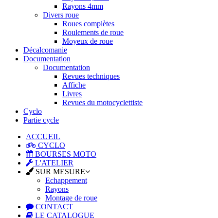
Rayons 4mm
Divers roue
Roues complètes
Roulements de roue
Moyeux de roue
Décalcomanie
Documentation
Documentation
Revues techniques
Affiche
Livres
Revues du motocyclettiste
Cyclo
Partie cycle
ACCUEIL
CYCLO
BOURSES MOTO
L'ATELIER
SUR MESURE
Echappement
Rayons
Montage de roue
CONTACT
LE CATALOGUE