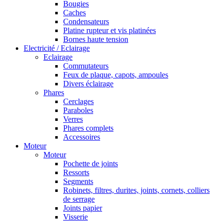
Bougies
Caches
Condensateurs
Platine rupteur et vis platinées
Bornes haute tension
Electricité / Eclairage
Eclairage
Commutateurs
Feux de plaque, capots, ampoules
Divers éclairage
Phares
Cerclages
Paraboles
Verres
Phares complets
Accessoires
Moteur
Moteur
Pochette de joints
Ressorts
Segments
Robinets, filtres, durites, joints, cornets, colliers
de serrage
Joints papier
Visserie