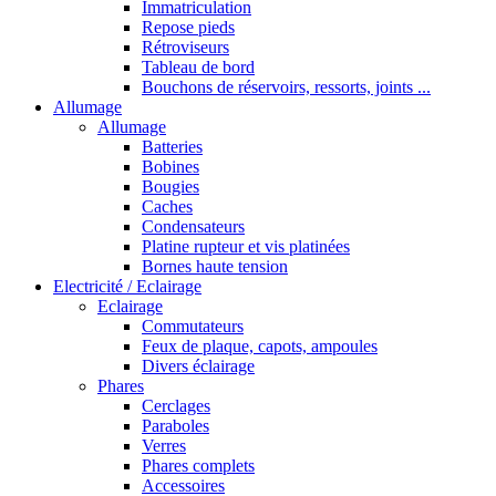
Immatriculation
Repose pieds
Rétroviseurs
Tableau de bord
Bouchons de réservoirs, ressorts, joints ...
Allumage
Allumage
Batteries
Bobines
Bougies
Caches
Condensateurs
Platine rupteur et vis platinées
Bornes haute tension
Electricité / Eclairage
Eclairage
Commutateurs
Feux de plaque, capots, ampoules
Divers éclairage
Phares
Cerclages
Paraboles
Verres
Phares complets
Accessoires