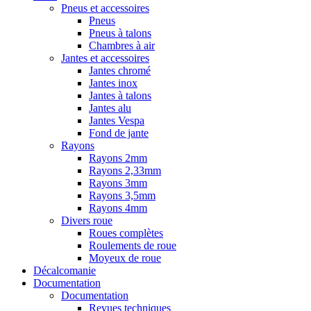
Pneus et accessoires
Pneus
Pneus à talons
Chambres à air
Jantes et accessoires
Jantes chromé
Jantes inox
Jantes à talons
Jantes alu
Jantes Vespa
Fond de jante
Rayons
Rayons 2mm
Rayons 2,33mm
Rayons 3mm
Rayons 3,5mm
Rayons 4mm
Divers roue
Roues complètes
Roulements de roue
Moyeux de roue
Décalcomanie
Documentation
Documentation
Revues techniques