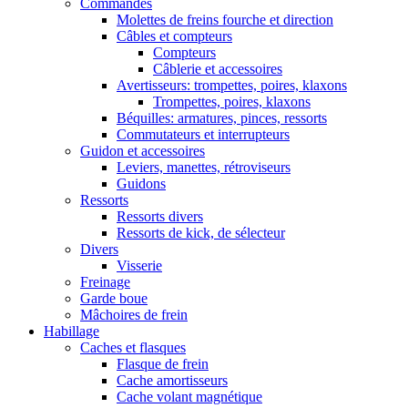
Commandes
Molettes de freins fourche et direction
Câbles et compteurs
Compteurs
Câblerie et accessoires
Avertisseurs: trompettes, poires, klaxons
Trompettes, poires, klaxons
Béquilles: armatures, pinces, ressorts
Commutateurs et interrupteurs
Guidon et accessoires
Leviers, manettes, rétroviseurs
Guidons
Ressorts
Ressorts divers
Ressorts de kick, de sélecteur
Divers
Visserie
Freinage
Garde boue
Mâchoires de frein
Habillage
Caches et flasques
Flasque de frein
Cache amortisseurs
Cache volant magnétique