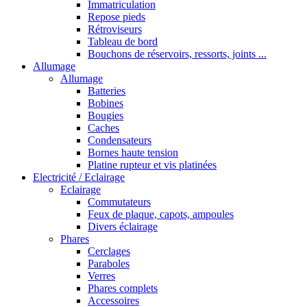
Immatriculation
Repose pieds
Rétroviseurs
Tableau de bord
Bouchons de réservoirs, ressorts, joints ...
Allumage
Allumage
Batteries
Bobines
Bougies
Caches
Condensateurs
Bornes haute tension
Platine rupteur et vis platinées
Electricité / Eclairage
Eclairage
Commutateurs
Feux de plaque, capots, ampoules
Divers éclairage
Phares
Cerclages
Paraboles
Verres
Phares complets
Accessoires