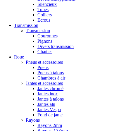
Silencieux
Tubes
Colliers
Ecrous
Transmission
Transmission
Couronnes
Pignons
Divers transmission
Chaînes
Roue
Pneus et accessoires
Pneus
Pneus à talons
Chambres à air
Jantes et accessoires
Jantes chromé
Jantes inox
Jantes à talons
Jantes alu
Jantes Vespa
Fond de jante
Rayons
Rayons 2mm
Rayons 2,33mm