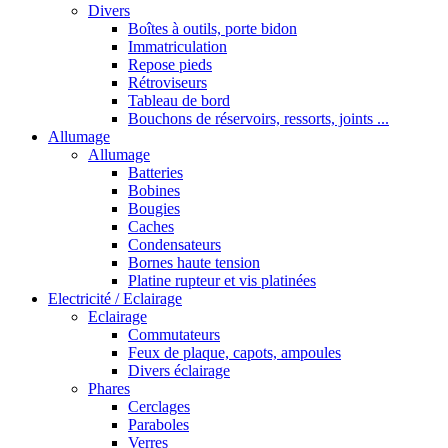
Divers
Boîtes à outils, porte bidon
Immatriculation
Repose pieds
Rétroviseurs
Tableau de bord
Bouchons de réservoirs, ressorts, joints ...
Allumage
Allumage
Batteries
Bobines
Bougies
Caches
Condensateurs
Bornes haute tension
Platine rupteur et vis platinées
Electricité / Eclairage
Eclairage
Commutateurs
Feux de plaque, capots, ampoules
Divers éclairage
Phares
Cerclages
Paraboles
Verres