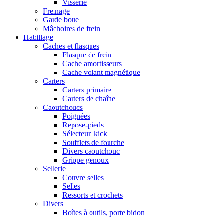
Visserie
Freinage
Garde boue
Mâchoires de frein
Habillage
Caches et flasques
Flasque de frein
Cache amortisseurs
Cache volant magnétique
Carters
Carters primaire
Carters de chaîne
Caoutchoucs
Poignées
Repose-pieds
Sélecteur, kick
Soufflets de fourche
Divers caoutchouc
Grippe genoux
Sellerie
Couvre selles
Selles
Ressorts et crochets
Divers
Boîtes à outils, porte bidon