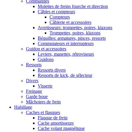
Commandes
Molettes de freins fourche et direction
Câbles et compteurs
Compteurs
Câblerie et accessoires
Avertisseurs: trompettes, poires, klaxons
Trompettes, poires, klaxons
Béquilles: armatures, pinces, ressorts
Commutateurs et interrupteurs
Guidon et accessoires
Leviers, manettes, rétroviseurs
Guidons
Ressorts
Ressorts divers
Ressorts de kick, de sélecteur
Divers
Visserie
Freinage
Garde boue
Mâchoires de frein
Habillage
Caches et flasques
Flasque de frein
Cache amortisseurs
Cache volant magnétique