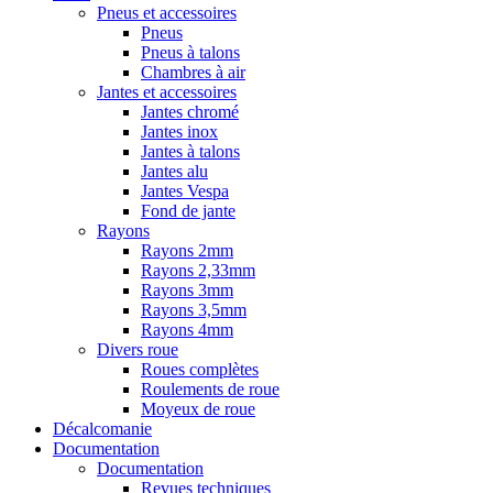
Pneus et accessoires
Pneus
Pneus à talons
Chambres à air
Jantes et accessoires
Jantes chromé
Jantes inox
Jantes à talons
Jantes alu
Jantes Vespa
Fond de jante
Rayons
Rayons 2mm
Rayons 2,33mm
Rayons 3mm
Rayons 3,5mm
Rayons 4mm
Divers roue
Roues complètes
Roulements de roue
Moyeux de roue
Décalcomanie
Documentation
Documentation
Revues techniques