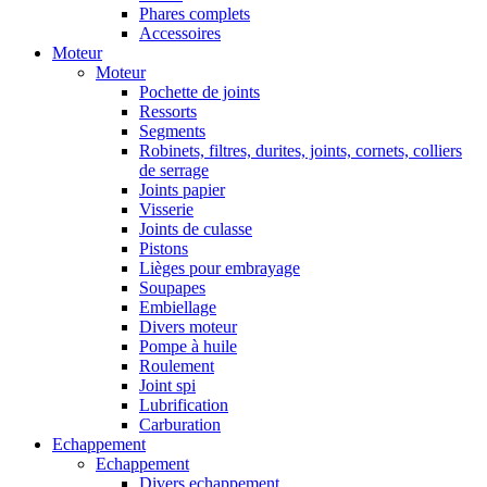
Phares complets
Accessoires
Moteur
Moteur
Pochette de joints
Ressorts
Segments
Robinets, filtres, durites, joints, cornets, colliers
de serrage
Joints papier
Visserie
Joints de culasse
Pistons
Lièges pour embrayage
Soupapes
Embiellage
Divers moteur
Pompe à huile
Roulement
Joint spi
Lubrification
Carburation
Echappement
Echappement
Divers echappement