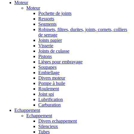
Moteur
Moteur
Pochette de joints
Ressorts
Segments
Robinets, filtres, durites, joints, cornets, colliers
de serrage
Joints papier
Visserie
Joints de culasse
Pistons
Lièges pour embrayage
Soupapes
Embiellage
Divers moteur
Pompe à huile
Roulement
Joint spi
Lubrification
Carburation
Echappement
Echappement
Divers echappement
Silencieux
Tubes