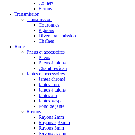
Colliers
Ecrous
Transmission
Transmission
Couronnes
Pignons
Divers transmission
Chaînes
Roue
Pneus et accessoires
Pneus
Pneus à talons
Chambres à air
Jantes et accessoires
Jantes chromé
Jantes inox
Jantes à talons
Jantes alu
Jantes Vespa
Fond de jante
Rayons
Rayons 2mm
Rayons 2,33mm
Rayons 3mm
Rayons 3,5mm