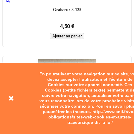
Graisseur 8-125
4,50 €
Ajouter au panier
En poursuivant votre navigation sur ce site, 
devez accepter l’utilisation et l'écriture de
Cookies sur votre appareil connecté. Ces
Cookies (petits fichiers texte) permettent d
suivre votre navigation, actualiser votre pani
vous reconnaitre lors de votre prochaine visit
sécuriser votre connexion. Pour en savoir plu
paramétrer les traceurs: http://www.cnil.fr/vo
obligations/sites-web-cookies-et-autres-
traceurs/que-dit-la-loi/