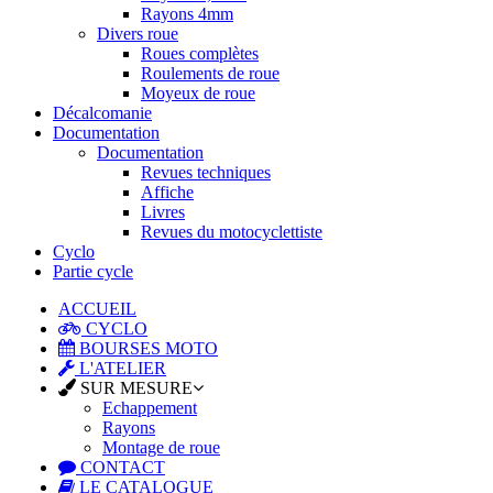
Rayons 4mm
Divers roue
Roues complètes
Roulements de roue
Moyeux de roue
Décalcomanie
Documentation
Documentation
Revues techniques
Affiche
Livres
Revues du motocyclettiste
Cyclo
Partie cycle
ACCUEIL
CYCLO
BOURSES MOTO
L'ATELIER
SUR MESURE
Echappement
Rayons
Montage de roue
CONTACT
LE CATALOGUE