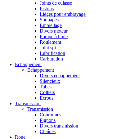
Joints de culasse
Pistons
Lièges pour embrayage
Soupapes
Embiellage
Divers moteur
Pompe à huile
Roulement
Joint spi
Lubrification
Carburation
Echappement
Echappement
Divers echappement
Silencieux
Tubes
Colliers
Ecrous
Transmission
Transmission
Couronnes
Pignons
Divers transmission
Chaînes
Roue