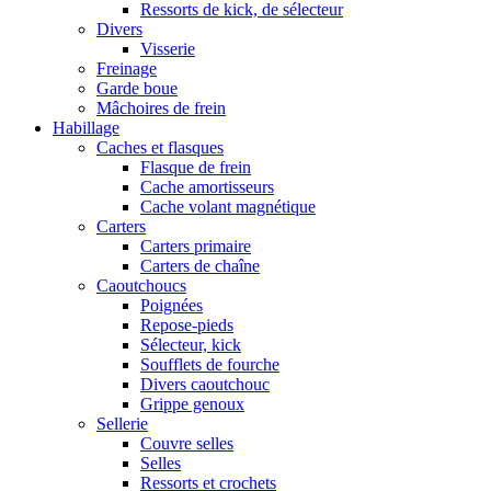
Ressorts de kick, de sélecteur
Divers
Visserie
Freinage
Garde boue
Mâchoires de frein
Habillage
Caches et flasques
Flasque de frein
Cache amortisseurs
Cache volant magnétique
Carters
Carters primaire
Carters de chaîne
Caoutchoucs
Poignées
Repose-pieds
Sélecteur, kick
Soufflets de fourche
Divers caoutchouc
Grippe genoux
Sellerie
Couvre selles
Selles
Ressorts et crochets