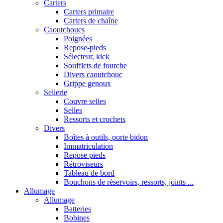
Carters
Carters primaire
Carters de chaîne
Caoutchoucs
Poignées
Repose-pieds
Sélecteur, kick
Soufflets de fourche
Divers caoutchouc
Grippe genoux
Sellerie
Couvre selles
Selles
Ressorts et crochets
Divers
Boîtes à outils, porte bidon
Immatriculation
Repose pieds
Rétroviseurs
Tableau de bord
Bouchons de réservoirs, ressorts, joints ...
Allumage
Allumage
Batteries
Bobines