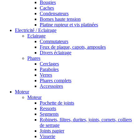
Bougies
Caches
Condensateurs
Bornes haute tension
Platine rupteur et vis platinées
Electricité / Eclairage
Eclairage
Commutateurs
Feux de plaque, capots, ampoules
Divers éclairage
Phares
Cerclages
Paraboles
Verres
Phares complets
Accessoires
Moteur
Moteur
Pochette de joints
Ressorts
Segments
Robinets, filtres, durites, joints, cornets, colliers
de serrage
Joints papier
Visserie