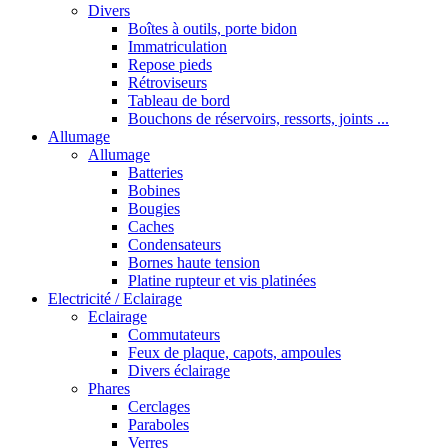
Divers
Boîtes à outils, porte bidon
Immatriculation
Repose pieds
Rétroviseurs
Tableau de bord
Bouchons de réservoirs, ressorts, joints ...
Allumage
Allumage
Batteries
Bobines
Bougies
Caches
Condensateurs
Bornes haute tension
Platine rupteur et vis platinées
Electricité / Eclairage
Eclairage
Commutateurs
Feux de plaque, capots, ampoules
Divers éclairage
Phares
Cerclages
Paraboles
Verres