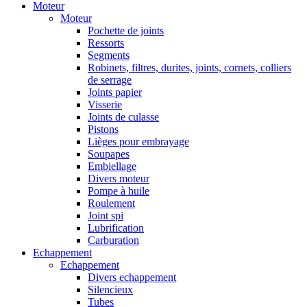
Moteur
Moteur
Pochette de joints
Ressorts
Segments
Robinets, filtres, durites, joints, cornets, colliers
de serrage
Joints papier
Visserie
Joints de culasse
Pistons
Lièges pour embrayage
Soupapes
Embiellage
Divers moteur
Pompe à huile
Roulement
Joint spi
Lubrification
Carburation
Echappement
Echappement
Divers echappement
Silencieux
Tubes