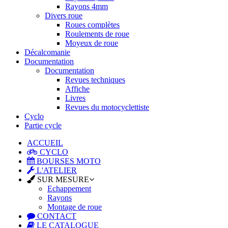
Rayons 4mm
Divers roue
Roues complètes
Roulements de roue
Moyeux de roue
Décalcomanie
Documentation
Documentation
Revues techniques
Affiche
Livres
Revues du motocyclettiste
Cyclo
Partie cycle
ACCUEIL
CYCLO
BOURSES MOTO
L'ATELIER
SUR MESURE
Echappement
Rayons
Montage de roue
CONTACT
LE CATALOGUE