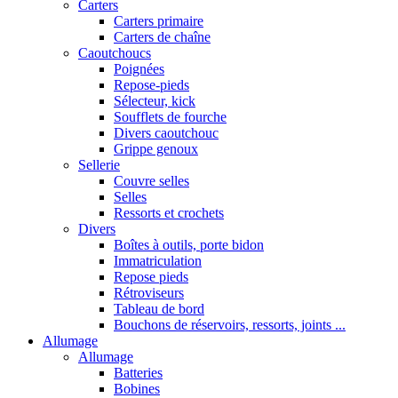
Carters
Carters primaire
Carters de chaîne
Caoutchoucs
Poignées
Repose-pieds
Sélecteur, kick
Soufflets de fourche
Divers caoutchouc
Grippe genoux
Sellerie
Couvre selles
Selles
Ressorts et crochets
Divers
Boîtes à outils, porte bidon
Immatriculation
Repose pieds
Rétroviseurs
Tableau de bord
Bouchons de réservoirs, ressorts, joints ...
Allumage
Allumage
Batteries
Bobines