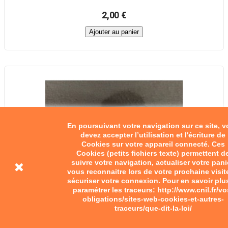
2,00 €
Ajouter au panier
En poursuivant votre navigation sur ce site, 
devez accepter l’utilisation et l'écriture de
Cookies sur votre appareil connecté. Ces
Cookies (petits fichiers texte) permettent d
suivre votre navigation, actualiser votre pani
vous reconnaitre lors de votre prochaine visit
sécuriser votre connexion. Pour en savoir plu
paramétrer les traceurs: http://www.cnil.fr/vo
obligations/sites-web-cookies-et-autres-
traceurs/que-dit-la-loi/