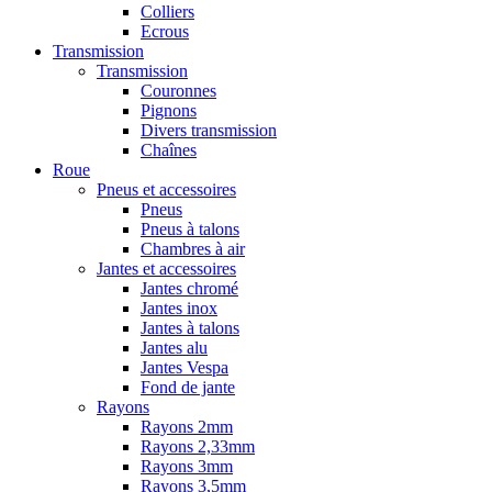
Colliers
Ecrous
Transmission
Transmission
Couronnes
Pignons
Divers transmission
Chaînes
Roue
Pneus et accessoires
Pneus
Pneus à talons
Chambres à air
Jantes et accessoires
Jantes chromé
Jantes inox
Jantes à talons
Jantes alu
Jantes Vespa
Fond de jante
Rayons
Rayons 2mm
Rayons 2,33mm
Rayons 3mm
Rayons 3,5mm