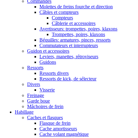
Commandes
Molettes de freins fourche et direction
Câbles et compteurs
Compteurs
Câblerie et accessoires
Avertisseurs: trompettes, poires, klaxons
Trompettes, poires, klaxons
Béquilles: armatures, pinces, ressorts
Commutateurs et interrupteurs
Guidon et accessoires
Leviers, manettes, rétroviseurs
Guidons
Ressorts
Ressorts divers
Ressorts de kick, de sélecteur
Divers
Visserie
Freinage
Garde boue
Mâchoires de frein
Habillage
Caches et flasques
Flasque de frein
Cache amortisseurs
Cache volant magnétique