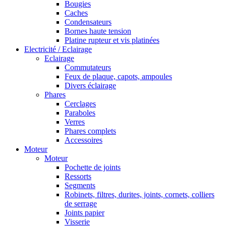
Bougies
Caches
Condensateurs
Bornes haute tension
Platine rupteur et vis platinées
Electricité / Eclairage
Eclairage
Commutateurs
Feux de plaque, capots, ampoules
Divers éclairage
Phares
Cerclages
Paraboles
Verres
Phares complets
Accessoires
Moteur
Moteur
Pochette de joints
Ressorts
Segments
Robinets, filtres, durites, joints, cornets, colliers
de serrage
Joints papier
Visserie