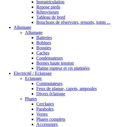
Immatriculation
Repose pieds
Rétroviseurs
Tableau de bord
Bouchons de réservoirs, ressorts, joints ...
Allumage
Allumage
Batteries
Bobines
Bougies
Caches
Condensateurs
Bornes haute tension
Platine rupteur et vis platinées
Electricité / Eclairage
Eclairage
Commutateurs
Feux de plaque, capots, ampoules
Divers éclairage
Phares
Cerclages
Paraboles
Verres
Phares complets
Accessoires