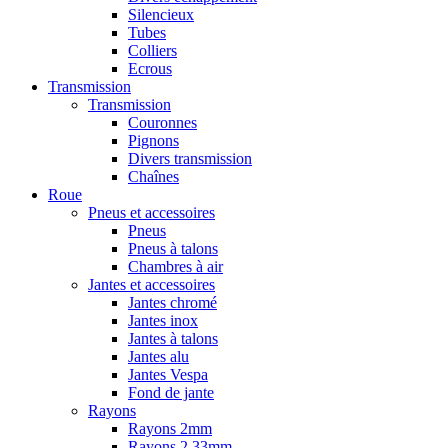
Silencieux
Tubes
Colliers
Ecrous
Transmission
Transmission
Couronnes
Pignons
Divers transmission
Chaînes
Roue
Pneus et accessoires
Pneus
Pneus à talons
Chambres à air
Jantes et accessoires
Jantes chromé
Jantes inox
Jantes à talons
Jantes alu
Jantes Vespa
Fond de jante
Rayons
Rayons 2mm
Rayons 2,33mm