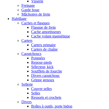
Visserie
Freinage
Garde boue
Mâchoires de frein
Habillage
Caches et flasques
Flasque de frein
Cache amortisseurs
Cache volant magnétique
Carters
Carters primaire
Carters de chaîne
Caoutchoucs
Poignées
Repose-pieds
Sélecteur, kick
Soufflets de fourche
Divers caoutchouc
Grippe genoux
Sellerie
Couvre selles
Selles
Ressorts et crochets
Divers
Boîtes à outils, porte bidon