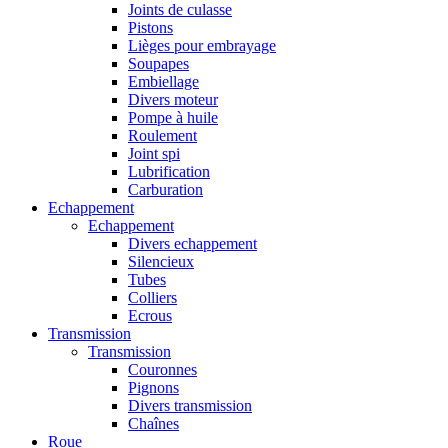
Joints de culasse
Pistons
Lièges pour embrayage
Soupapes
Embiellage
Divers moteur
Pompe à huile
Roulement
Joint spi
Lubrification
Carburation
Echappement
Echappement
Divers echappement
Silencieux
Tubes
Colliers
Ecrous
Transmission
Transmission
Couronnes
Pignons
Divers transmission
Chaînes
Roue