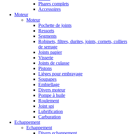
Phares complets
Accessoires
Moteur
Moteur
Pochette de joints
Ressorts
Segments
Robinets, filtres, durites, joints, cornets, colliers
de serrage
Joints papier
Visserie
Joints de culasse
Pistons
Lièges pour embrayage
Soupapes
Embiellage
Divers moteur
Pompe à huile
Roulement
Joint spi
Lubrification
Carburation
Echappement
Echappement
Divers echappement