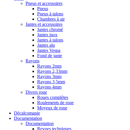
Pneus et accessoires
Pneus
Pneus à talons
Chambres à air
Jantes et accessoires
Jantes chromé
Jantes inox
Jantes à talons
Jantes alu
Jantes Vespa
Fond de jante
Rayons
Rayons 2mm
Rayons 2,33mm
Rayons 3mm
Rayons 3,5mm
Rayons 4mm
Divers roue
Roues complètes
Roulements de roue
Moyeux de roue
Décalcomanie
Documentation
Documentation
Revues techniques