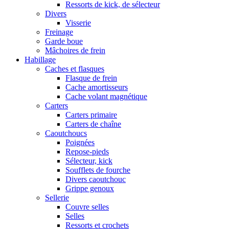
Ressorts de kick, de sélecteur
Divers
Visserie
Freinage
Garde boue
Mâchoires de frein
Habillage
Caches et flasques
Flasque de frein
Cache amortisseurs
Cache volant magnétique
Carters
Carters primaire
Carters de chaîne
Caoutchoucs
Poignées
Repose-pieds
Sélecteur, kick
Soufflets de fourche
Divers caoutchouc
Grippe genoux
Sellerie
Couvre selles
Selles
Ressorts et crochets