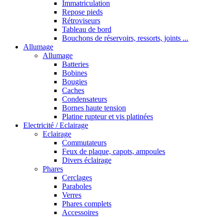
Immatriculation
Repose pieds
Rétroviseurs
Tableau de bord
Bouchons de réservoirs, ressorts, joints ...
Allumage
Allumage
Batteries
Bobines
Bougies
Caches
Condensateurs
Bornes haute tension
Platine rupteur et vis platinées
Electricité / Eclairage
Eclairage
Commutateurs
Feux de plaque, capots, ampoules
Divers éclairage
Phares
Cerclages
Paraboles
Verres
Phares complets
Accessoires