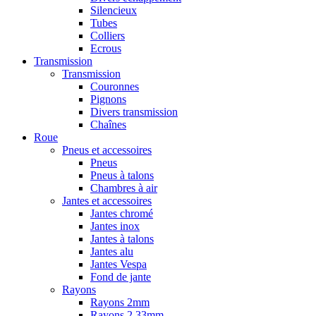
Silencieux
Tubes
Colliers
Ecrous
Transmission
Transmission
Couronnes
Pignons
Divers transmission
Chaînes
Roue
Pneus et accessoires
Pneus
Pneus à talons
Chambres à air
Jantes et accessoires
Jantes chromé
Jantes inox
Jantes à talons
Jantes alu
Jantes Vespa
Fond de jante
Rayons
Rayons 2mm
Rayons 2,33mm