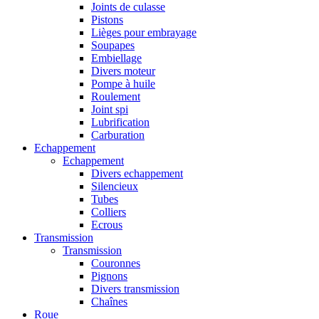
Joints de culasse
Pistons
Lièges pour embrayage
Soupapes
Embiellage
Divers moteur
Pompe à huile
Roulement
Joint spi
Lubrification
Carburation
Echappement
Echappement
Divers echappement
Silencieux
Tubes
Colliers
Ecrous
Transmission
Transmission
Couronnes
Pignons
Divers transmission
Chaînes
Roue