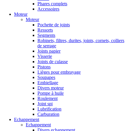
Phares complets
Accessoires
Moteur
Moteur
Pochette de joints
Ressorts
Segments
Robinets, filtres, durites, joints, cornets, colliers
de serrage
Joints papier
Visserie
Joints de culasse
Pistons
Lièges pour embrayage
Soupapes
Embiellage
Divers moteur
Pompe à huile
Roulement
Joint spi
Lubrification
Carburation
Echappement
Echappement
Divers echappement