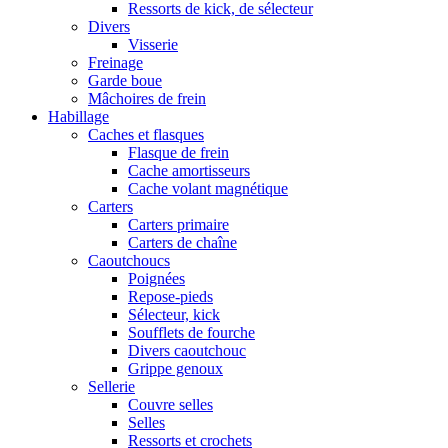
Ressorts de kick, de sélecteur
Divers
Visserie
Freinage
Garde boue
Mâchoires de frein
Habillage
Caches et flasques
Flasque de frein
Cache amortisseurs
Cache volant magnétique
Carters
Carters primaire
Carters de chaîne
Caoutchoucs
Poignées
Repose-pieds
Sélecteur, kick
Soufflets de fourche
Divers caoutchouc
Grippe genoux
Sellerie
Couvre selles
Selles
Ressorts et crochets