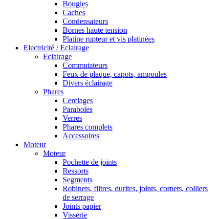
Bougies
Caches
Condensateurs
Bornes haute tension
Platine rupteur et vis platinées
Electricité / Eclairage
Eclairage
Commutateurs
Feux de plaque, capots, ampoules
Divers éclairage
Phares
Cerclages
Paraboles
Verres
Phares complets
Accessoires
Moteur
Moteur
Pochette de joints
Ressorts
Segments
Robinets, filtres, durites, joints, cornets, colliers
de serrage
Joints papier
Visserie