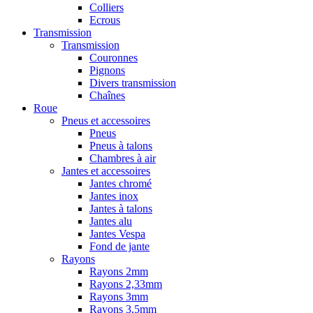
Colliers
Ecrous
Transmission
Transmission
Couronnes
Pignons
Divers transmission
Chaînes
Roue
Pneus et accessoires
Pneus
Pneus à talons
Chambres à air
Jantes et accessoires
Jantes chromé
Jantes inox
Jantes à talons
Jantes alu
Jantes Vespa
Fond de jante
Rayons
Rayons 2mm
Rayons 2,33mm
Rayons 3mm
Rayons 3,5mm