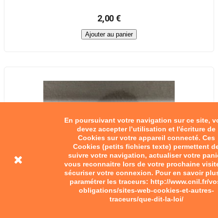
2,00 €
Ajouter au panier
En poursuivant votre navigation sur ce site, 
devez accepter l’utilisation et l'écriture de
Cookies sur votre appareil connecté. Ces
Cookies (petits fichiers texte) permettent d
suivre votre navigation, actualiser votre pani
vous reconnaitre lors de votre prochaine visit
sécuriser votre connexion. Pour en savoir plu
paramétrer les traceurs: http://www.cnil.fr/vo
obligations/sites-web-cookies-et-autres-
traceurs/que-dit-la-loi/