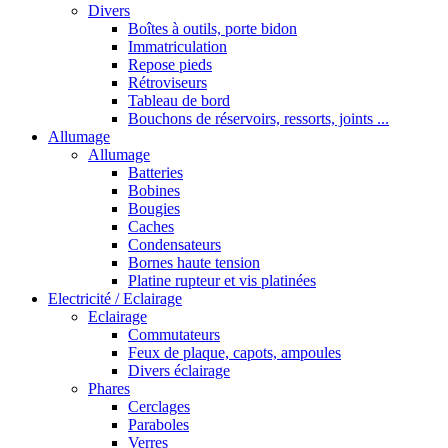
Divers
Boîtes à outils, porte bidon
Immatriculation
Repose pieds
Rétroviseurs
Tableau de bord
Bouchons de réservoirs, ressorts, joints ...
Allumage
Allumage
Batteries
Bobines
Bougies
Caches
Condensateurs
Bornes haute tension
Platine rupteur et vis platinées
Electricité / Eclairage
Eclairage
Commutateurs
Feux de plaque, capots, ampoules
Divers éclairage
Phares
Cerclages
Paraboles
Verres