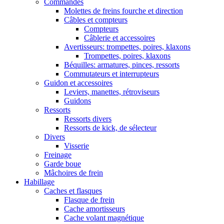
Commandes
Molettes de freins fourche et direction
Câbles et compteurs
Compteurs
Câblerie et accessoires
Avertisseurs: trompettes, poires, klaxons
Trompettes, poires, klaxons
Béquilles: armatures, pinces, ressorts
Commutateurs et interrupteurs
Guidon et accessoires
Leviers, manettes, rétroviseurs
Guidons
Ressorts
Ressorts divers
Ressorts de kick, de sélecteur
Divers
Visserie
Freinage
Garde boue
Mâchoires de frein
Habillage
Caches et flasques
Flasque de frein
Cache amortisseurs
Cache volant magnétique