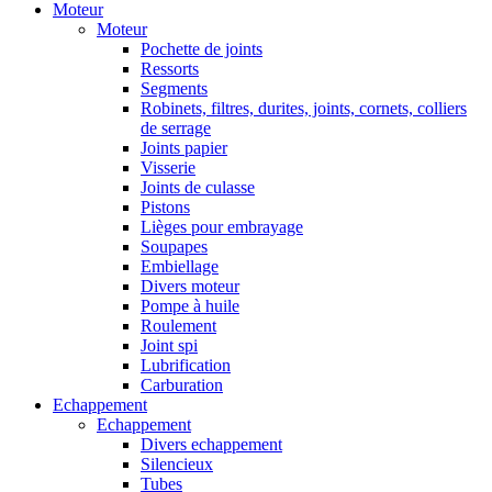
Moteur
Moteur
Pochette de joints
Ressorts
Segments
Robinets, filtres, durites, joints, cornets, colliers
de serrage
Joints papier
Visserie
Joints de culasse
Pistons
Lièges pour embrayage
Soupapes
Embiellage
Divers moteur
Pompe à huile
Roulement
Joint spi
Lubrification
Carburation
Echappement
Echappement
Divers echappement
Silencieux
Tubes