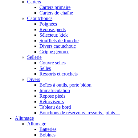
Carters
Carters primaire
Carters de chaîne
Caoutchoucs
Poignées
Repose-pieds
Sélecteur, kick
Soufflets de fourche
Divers caoutchouc
Grippe genoux
Sellerie
Couvre selles
Selles
Ressorts et crochets
Divers
Boîtes à outils, porte bidon
Immatriculation
Repose pieds
Rétroviseurs
Tableau de bord
Bouchons de réservoirs, ressorts, joints ...
Allumage
Allumage
Batteries
Bobines