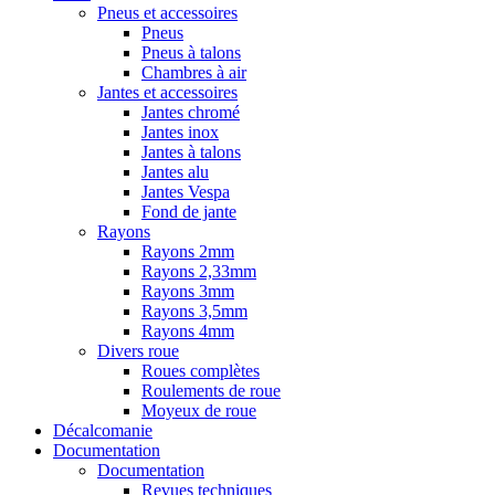
Pneus et accessoires
Pneus
Pneus à talons
Chambres à air
Jantes et accessoires
Jantes chromé
Jantes inox
Jantes à talons
Jantes alu
Jantes Vespa
Fond de jante
Rayons
Rayons 2mm
Rayons 2,33mm
Rayons 3mm
Rayons 3,5mm
Rayons 4mm
Divers roue
Roues complètes
Roulements de roue
Moyeux de roue
Décalcomanie
Documentation
Documentation
Revues techniques