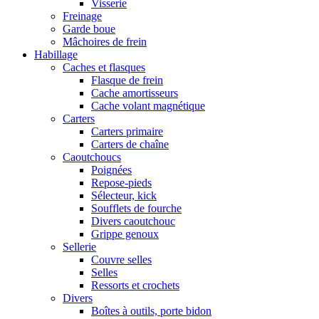
Visserie
Freinage
Garde boue
Mâchoires de frein
Habillage
Caches et flasques
Flasque de frein
Cache amortisseurs
Cache volant magnétique
Carters
Carters primaire
Carters de chaîne
Caoutchoucs
Poignées
Repose-pieds
Sélecteur, kick
Soufflets de fourche
Divers caoutchouc
Grippe genoux
Sellerie
Couvre selles
Selles
Ressorts et crochets
Divers
Boîtes à outils, porte bidon