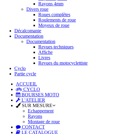
Rayons 4mm
Divers roue
Roues complètes
Roulements de roue
Moyeux de roue
Décalcomanie
Documentation
Documentation
Revues techniques
Affiche
Livres
Revues du motocyclettiste
Cyclo
Partie cycle
ACCUEIL
CYCLO
BOURSES MOTO
L'ATELIER
SUR MESURE
Echappement
Rayons
Montage de roue
CONTACT
LE CATALOGUE