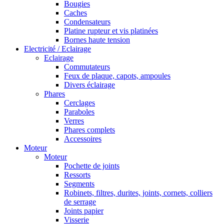
Bougies
Caches
Condensateurs
Platine rupteur et vis platinées
Bornes haute tension
Electricité / Eclairage
Eclairage
Commutateurs
Feux de plaque, capots, ampoules
Divers éclairage
Phares
Cerclages
Paraboles
Verres
Phares complets
Accessoires
Moteur
Moteur
Pochette de joints
Ressorts
Segments
Robinets, filtres, durites, joints, cornets, colliers
de serrage
Joints papier
Visserie