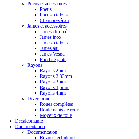
Pneus et accessoires
Pneus
Pneus à talons
Chambres à air
Jantes et accessoires
Jantes chromé
Jantes inox
Jantes à talons
Jantes alu
Jantes Vespa
Fond de jante
Rayons
Rayons 2mm
Rayons 2,33mm
Rayons 3mm
Rayons 3,5mm
Rayons 4mm
Divers roue
Roues complètes
Roulements de roue
Moyeux de roue
Décalcomanie
Documentation
Documentation
Revues techniques