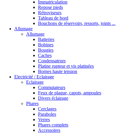
Immatriculation
Repose pieds
Rétroviseurs
Tableau de bord
Bouchons de réservoirs, ressorts, joints ...
Allumage
Allumage
Batteries
Bobines
Bougies
Caches
Condensateurs
Platine rupteur et vis platinées
Bornes haute tension
Electricité / Eclairage
Eclairage
Commutateurs
Feux de plaque, capots, ampoules
Divers éclairage
Phares
Cerclages
Paraboles
Verres
Phares complets
Accessoires