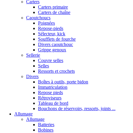
Carters
Carters primaire
Carters de chaîne
Caoutchoucs
Poignées
Repose-pieds
Sélecteur, kick
Soufflets de fourche
Divers caoutchouc
Grippe genoux
Sellerie
Couvre selles
Selles
Ressorts et crochets
Divers
Boîtes à outils, porte bidon
Immatriculation
Repose pieds
Rétroviseurs
Tableau de bord
Bouchons de réservoirs, ressorts, joints ...
Allumage
Allumage
Batteries
Bobines