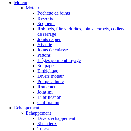
Moteur
Moteur
Pochette de joints
Ressorts
Segments
Robinets, filtres, durites, joints, cornets, colliers
de serrage
Joints papier
Visserie
Joints de culasse
Pistons
Lièges pour embrayage
Soupapes
Embiellage
Divers moteur
Pompe à huile
Roulement
Joint spi
Lubrification
Carburation
Echappement
Echappement
Divers echappement
Silencieux
Tubes