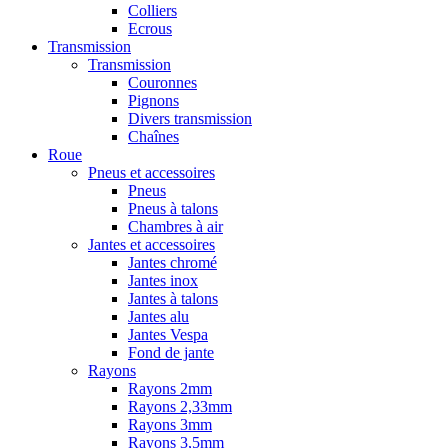
Colliers
Ecrous
Transmission
Transmission
Couronnes
Pignons
Divers transmission
Chaînes
Roue
Pneus et accessoires
Pneus
Pneus à talons
Chambres à air
Jantes et accessoires
Jantes chromé
Jantes inox
Jantes à talons
Jantes alu
Jantes Vespa
Fond de jante
Rayons
Rayons 2mm
Rayons 2,33mm
Rayons 3mm
Rayons 3,5mm