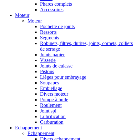
Phares complets
Accessoires
Moteur
Moteur
Pochette de joints
Ressorts
Segments
Robinets, filtres, durites, joints, cornets, colliers
de serrage
Joints papier
Visserie
Joints de culasse
Pistons
Lièges pour embrayage
Soupapes
Embiellage
Divers moteur
Pompe à huile
Roulement
Joint spi
Lubrification
Carburation
Echappement
Echappement
Divers echappement