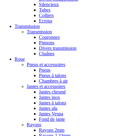
Silencieux
Tubes
Colliers
Ecrous
Transmission
Transmission
Couronnes
Pignons
Divers transmission
Chaînes
Roue
Pneus et accessoires
Pneus
Pneus à talons
Chambres à air
Jantes et accessoires
Jantes chromé
Jantes inox
Jantes à talons
Jantes alu
Jantes Vespa
Fond de jante
Rayons
Rayons 2mm
Rayons 2,33mm