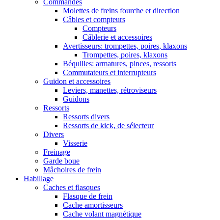
Commandes
Molettes de freins fourche et direction
Câbles et compteurs
Compteurs
Câblerie et accessoires
Avertisseurs: trompettes, poires, klaxons
Trompettes, poires, klaxons
Béquilles: armatures, pinces, ressorts
Commutateurs et interrupteurs
Guidon et accessoires
Leviers, manettes, rétroviseurs
Guidons
Ressorts
Ressorts divers
Ressorts de kick, de sélecteur
Divers
Visserie
Freinage
Garde boue
Mâchoires de frein
Habillage
Caches et flasques
Flasque de frein
Cache amortisseurs
Cache volant magnétique