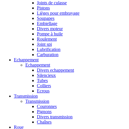
Joints de culasse
Pistons
Lièges pour embrayage
Soupapes
Embiellage
Divers moteur
Pompe à huile
Roulement
Joint spi
Lubrification
Carburation
Echappement
Echappement
Divers echappement
Silencieux
Tubes
Colliers
Ecrous
Transmission
Transmission
Couronnes
Pignons
Divers transmission
Chaînes
Roue