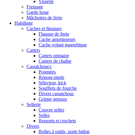
Visserie
Freinage
Garde boue
Mâchoires de frein
Habillage
Caches et flasques
Flasque de frein
Cache amortisseurs
Cache volant magnétique
Carters
Carters primaire
Carters de chaîne
Caoutchoucs
Poignées
Repose-pieds
Sélecteur, kick
Soufflets de fourche
Divers caoutchouc
Grippe genoux
Sellerie
Couvre selles
Selles
Ressorts et crochets
Divers
Boîtes à outils, porte bidon