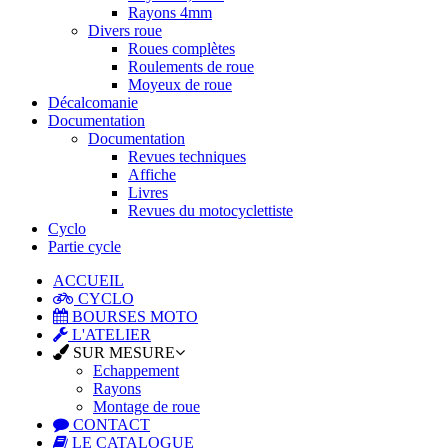
Rayons 4mm
Divers roue
Roues complètes
Roulements de roue
Moyeux de roue
Décalcomanie
Documentation
Documentation
Revues techniques
Affiche
Livres
Revues du motocyclettiste
Cyclo
Partie cycle
ACCUEIL
CYCLO
BOURSES MOTO
L'ATELIER
SUR MESURE
Echappement
Rayons
Montage de roue
CONTACT
LE CATALOGUE