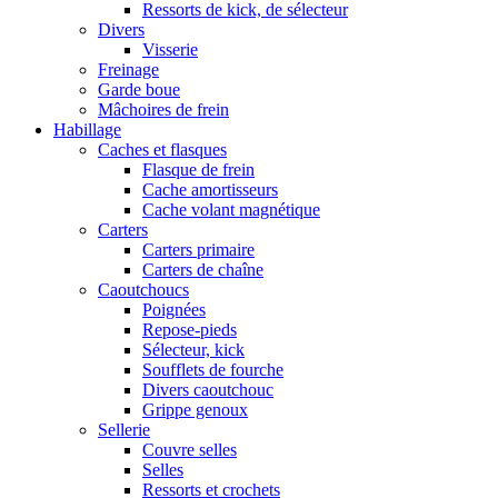
Ressorts de kick, de sélecteur
Divers
Visserie
Freinage
Garde boue
Mâchoires de frein
Habillage
Caches et flasques
Flasque de frein
Cache amortisseurs
Cache volant magnétique
Carters
Carters primaire
Carters de chaîne
Caoutchoucs
Poignées
Repose-pieds
Sélecteur, kick
Soufflets de fourche
Divers caoutchouc
Grippe genoux
Sellerie
Couvre selles
Selles
Ressorts et crochets