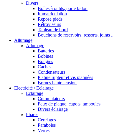
Divers
Boîtes à outils, porte bidon
Immatriculation
Repose pieds
Rétroviseurs
Tableau de bord
Bouchons de réservoirs, ressorts, joints ...
Allumage
Allumage
Batteries
Bobines
Bougies
Caches
Condensateurs
Platine rupteur et vis platinées
Bornes haute tension
Electricité / Eclairage
Eclairage
Commutateurs
Feux de plaque, capots, ampoules
Divers éclairage
Phares
Cerclages
Paraboles
Verres