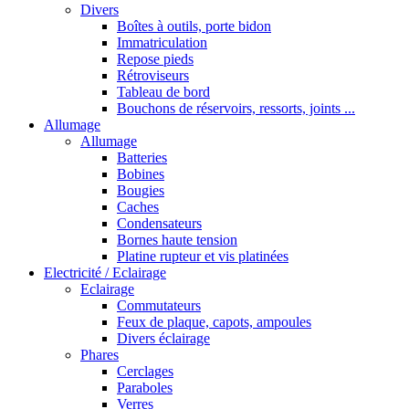
Divers
Boîtes à outils, porte bidon
Immatriculation
Repose pieds
Rétroviseurs
Tableau de bord
Bouchons de réservoirs, ressorts, joints ...
Allumage
Allumage
Batteries
Bobines
Bougies
Caches
Condensateurs
Bornes haute tension
Platine rupteur et vis platinées
Electricité / Eclairage
Eclairage
Commutateurs
Feux de plaque, capots, ampoules
Divers éclairage
Phares
Cerclages
Paraboles
Verres