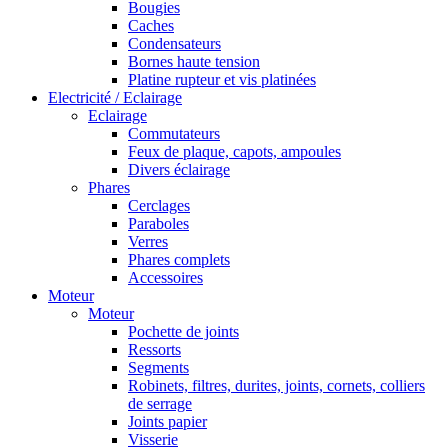
Bougies
Caches
Condensateurs
Bornes haute tension
Platine rupteur et vis platinées
Electricité / Eclairage
Eclairage
Commutateurs
Feux de plaque, capots, ampoules
Divers éclairage
Phares
Cerclages
Paraboles
Verres
Phares complets
Accessoires
Moteur
Moteur
Pochette de joints
Ressorts
Segments
Robinets, filtres, durites, joints, cornets, colliers
de serrage
Joints papier
Visserie