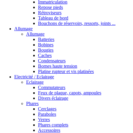
Immatriculation
Repose pieds
Rétroviseurs
Tableau de bord
Bouchons de réservoirs, ressorts, joints ...
Allumage
Allumage
Batteries
Bobines
Bougies
Caches
Condensateurs
Bornes haute tension
Platine rupteur et vis platinées
Electricité / Eclairage
Eclairage
Commutateurs
Feux de plaque, capots, ampoules
Divers éclairage
Phares
Cerclages
Paraboles
Verres
Phares complets
Accessoires