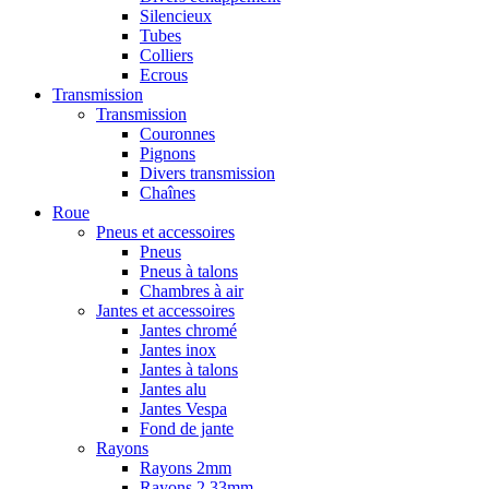
Silencieux
Tubes
Colliers
Ecrous
Transmission
Transmission
Couronnes
Pignons
Divers transmission
Chaînes
Roue
Pneus et accessoires
Pneus
Pneus à talons
Chambres à air
Jantes et accessoires
Jantes chromé
Jantes inox
Jantes à talons
Jantes alu
Jantes Vespa
Fond de jante
Rayons
Rayons 2mm
Rayons 2,33mm