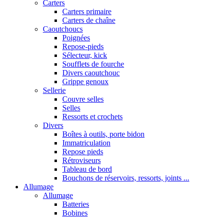
Carters
Carters primaire
Carters de chaîne
Caoutchoucs
Poignées
Repose-pieds
Sélecteur, kick
Soufflets de fourche
Divers caoutchouc
Grippe genoux
Sellerie
Couvre selles
Selles
Ressorts et crochets
Divers
Boîtes à outils, porte bidon
Immatriculation
Repose pieds
Rétroviseurs
Tableau de bord
Bouchons de réservoirs, ressorts, joints ...
Allumage
Allumage
Batteries
Bobines