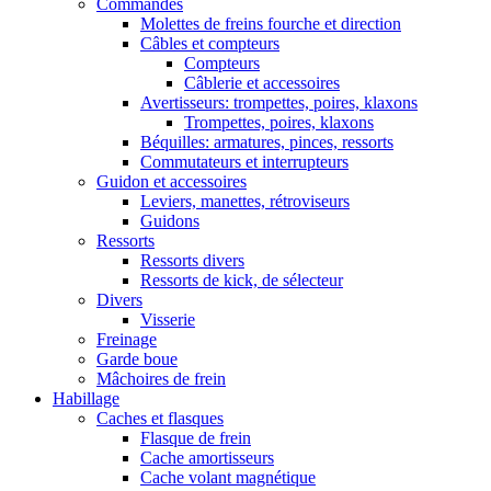
Commandes
Molettes de freins fourche et direction
Câbles et compteurs
Compteurs
Câblerie et accessoires
Avertisseurs: trompettes, poires, klaxons
Trompettes, poires, klaxons
Béquilles: armatures, pinces, ressorts
Commutateurs et interrupteurs
Guidon et accessoires
Leviers, manettes, rétroviseurs
Guidons
Ressorts
Ressorts divers
Ressorts de kick, de sélecteur
Divers
Visserie
Freinage
Garde boue
Mâchoires de frein
Habillage
Caches et flasques
Flasque de frein
Cache amortisseurs
Cache volant magnétique