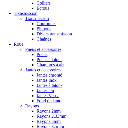
Colliers
Ecrous
Transmission
Transmission
Couronnes
Pignons
Divers transmission
Chaînes
Roue
Pneus et accessoires
Pneus
Pneus à talons
Chambres à air
Jantes et accessoires
Jantes chromé
Jantes inox
Jantes à talons
Jantes alu
Jantes Vespa
Fond de jante
Rayons
Rayons 2mm
Rayons 2,33mm
Rayons 3mm
Rayons 3,5mm