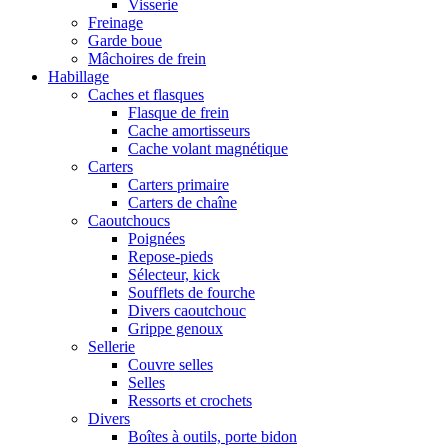
Visserie
Freinage
Garde boue
Mâchoires de frein
Habillage
Caches et flasques
Flasque de frein
Cache amortisseurs
Cache volant magnétique
Carters
Carters primaire
Carters de chaîne
Caoutchoucs
Poignées
Repose-pieds
Sélecteur, kick
Soufflets de fourche
Divers caoutchouc
Grippe genoux
Sellerie
Couvre selles
Selles
Ressorts et crochets
Divers
Boîtes à outils, porte bidon