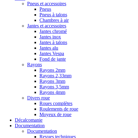
Pneus et accessoires
Pneus
Pneus à talons
Chambres à air
Jantes et accessoires
Jantes chromé
Jantes inox
Jantes à talons
Jantes alu
Jantes Vespa
Fond de jante
Rayons
Rayons 2mm
Rayons 2,33mm
Rayons 3mm
Rayons 3,5mm
Rayons 4mm
Divers roue
Roues complètes
Roulements de roue
Moyeux de roue
Décalcomanie
Documentation
Documentation
Revues techniques