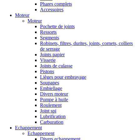
Phares complets
Accessoires
Moteur
Moteur
Pochette de joints
Ressorts
Segments
Robinets, filtres, durites, joints, cornets, colliers
de serrage
Joints papier
Visserie
Joints de culasse
Pistons
Lièges pour embrayage
Soupapes
Embiellage
Divers moteur
Pompe à huile
Roulement
Joint spi
Lubrification
Carburation
Echappement
Echappement
Divers echappement