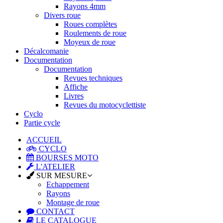
Rayons 4mm
Divers roue
Roues complètes
Roulements de roue
Moyeux de roue
Décalcomanie
Documentation
Documentation
Revues techniques
Affiche
Livres
Revues du motocyclettiste
Cyclo
Partie cycle
ACCUEIL
CYCLO
BOURSES MOTO
L'ATELIER
SUR MESURE
Echappement
Rayons
Montage de roue
CONTACT
LE CATALOGUE