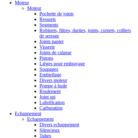
Moteur
Moteur
Pochette de joints
Ressorts
Segments
Robinets, filtres, durites, joints, cornets, colliers
de serrage
Joints papier
Visserie
Joints de culasse
Pistons
Lièges pour embrayage
Soupapes
Embiellage
Divers moteur
Pompe à huile
Roulement
Joint spi
Lubrification
Carburation
Echappement
Echappement
Divers echappement
Silencieux
Tubes