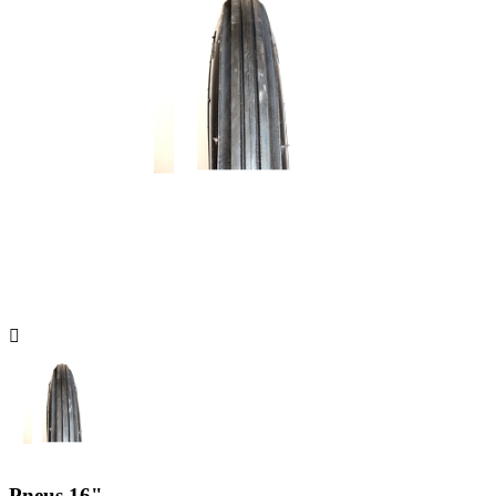

Pneus 16"