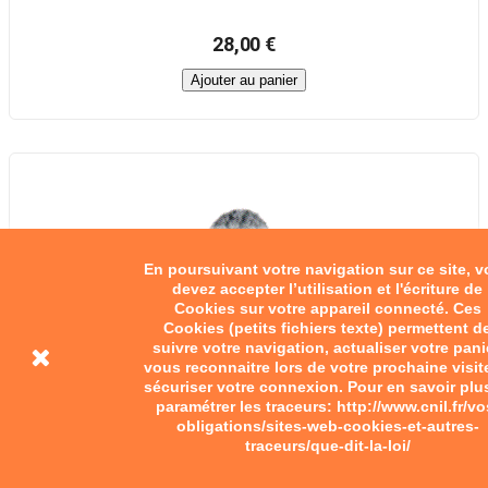
28,00 €
Ajouter au panier
En poursuivant votre navigation sur ce site, 
devez accepter l’utilisation et l'écriture de
Cookies sur votre appareil connecté. Ces
Cookies (petits fichiers texte) permettent d
suivre votre navigation, actualiser votre pani
vous reconnaitre lors de votre prochaine visit
sécuriser votre connexion. Pour en savoir plu
paramétrer les traceurs: http://www.cnil.fr/vo
obligations/sites-web-cookies-et-autres-
traceurs/que-dit-la-loi/