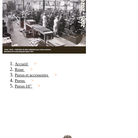
Accueil
Roue
Pneus et accessoires
Pneus
Pneus 16"