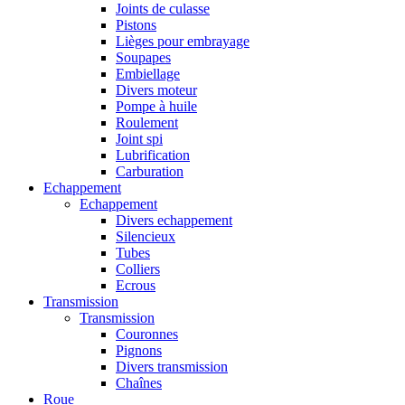
Joints de culasse
Pistons
Lièges pour embrayage
Soupapes
Embiellage
Divers moteur
Pompe à huile
Roulement
Joint spi
Lubrification
Carburation
Echappement
Echappement
Divers echappement
Silencieux
Tubes
Colliers
Ecrous
Transmission
Transmission
Couronnes
Pignons
Divers transmission
Chaînes
Roue