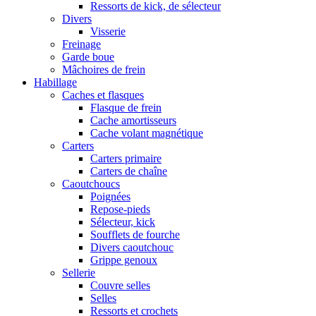
Ressorts de kick, de sélecteur
Divers
Visserie
Freinage
Garde boue
Mâchoires de frein
Habillage
Caches et flasques
Flasque de frein
Cache amortisseurs
Cache volant magnétique
Carters
Carters primaire
Carters de chaîne
Caoutchoucs
Poignées
Repose-pieds
Sélecteur, kick
Soufflets de fourche
Divers caoutchouc
Grippe genoux
Sellerie
Couvre selles
Selles
Ressorts et crochets