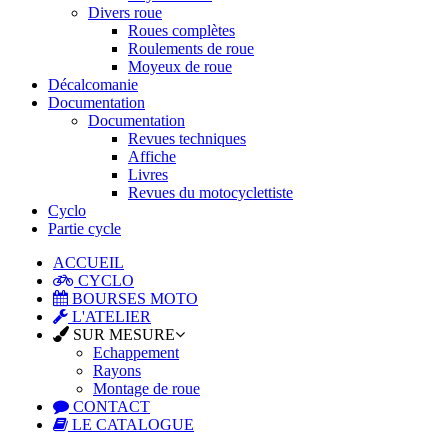
Divers roue
Roues complètes
Roulements de roue
Moyeux de roue
Décalcomanie
Documentation
Documentation
Revues techniques
Affiche
Livres
Revues du motocyclettiste
Cyclo
Partie cycle
ACCUEIL
CYCLO
BOURSES MOTO
L'ATELIER
SUR MESURE
Echappement
Rayons
Montage de roue
CONTACT
LE CATALOGUE