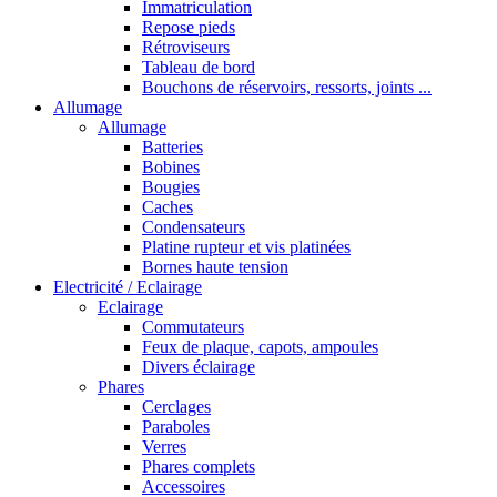
Immatriculation
Repose pieds
Rétroviseurs
Tableau de bord
Bouchons de réservoirs, ressorts, joints ...
Allumage
Allumage
Batteries
Bobines
Bougies
Caches
Condensateurs
Platine rupteur et vis platinées
Bornes haute tension
Electricité / Eclairage
Eclairage
Commutateurs
Feux de plaque, capots, ampoules
Divers éclairage
Phares
Cerclages
Paraboles
Verres
Phares complets
Accessoires