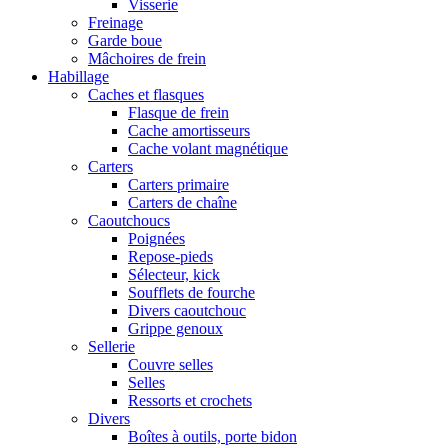
Visserie
Freinage
Garde boue
Mâchoires de frein
Habillage
Caches et flasques
Flasque de frein
Cache amortisseurs
Cache volant magnétique
Carters
Carters primaire
Carters de chaîne
Caoutchoucs
Poignées
Repose-pieds
Sélecteur, kick
Soufflets de fourche
Divers caoutchouc
Grippe genoux
Sellerie
Couvre selles
Selles
Ressorts et crochets
Divers
Boîtes à outils, porte bidon