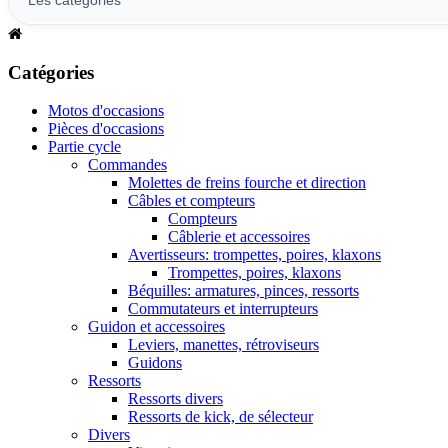
Catégories
Motos d'occasions
Pièces d'occasions
Partie cycle
Commandes
Molettes de freins fourche et direction
Câbles et compteurs
Compteurs
Câblerie et accessoires
Avertisseurs: trompettes, poires, klaxons
Trompettes, poires, klaxons
Béquilles: armatures, pinces, ressorts
Commutateurs et interrupteurs
Guidon et accessoires
Leviers, manettes, rétroviseurs
Guidons
Ressorts
Ressorts divers
Ressorts de kick, de sélecteur
Divers