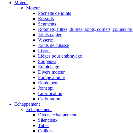
Moteur
Moteur
Pochette de joints
Ressorts
Segments
Robinets, filtres, durites, joints, cornets, colliers de
Joints papier
Visserie
Joints de culasse
Pistons
Lièges pour embrayage
Soupapes
Embiellage
Divers moteur
Pompe à huile
Roulement
Joint spi
Lubrification
Carburation
Echappement
Echappement
Divers echappement
Silencieux
Tubes
Colliers