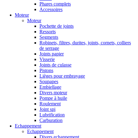
Phares complets
Accessoires
Moteur
Moteur
Pochette de joints
Ressorts
Segments
Robinets, filtres, durites, joints, cornets, colliers
de serrage
Joints papier
Visserie
Joints de culasse
Pistons
Lièges pour embrayage
Soupapes
Embiellage
Divers moteur
Pompe à huile
Roulement
Joint spi
Lubrification
Carburation
Echappement
Echappement
Divers echappement