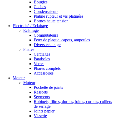
Bougies
Caches
Condensateurs
Platine rupteur et vis platinées
Bornes haute tension
Electricité / Eclairage
Eclairage
Commutateurs
Feux de plaque, capots, ampoules
Divers éclairage
Phares
Cerclages
Paraboles
Verres
Phares complets
Accessoires
Moteur
Moteur
Pochette de joints
Ressorts
Segments
Robinets, filtres, durites, joints, cornets, colliers
de serrage
Joints papier
Visserie