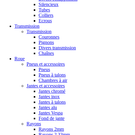
Silencieux
Tubes
Colliers
Ecrous
Transmission
Transmission
Couronnes
Pignons
Divers transmission
Chaînes
Roue
Pneus et accessoires
Pneus
Pneus à talons
Chambres à air
Jantes et accessoires
Jantes chromé
Jantes inox
Jantes à talons
Jantes alu
Jantes Vespa
Fond de jante
Rayons
Rayons 2mm
Rayons 2,33mm