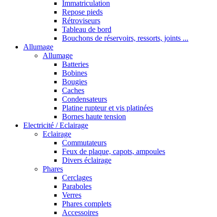
Immatriculation
Repose pieds
Rétroviseurs
Tableau de bord
Bouchons de réservoirs, ressorts, joints ...
Allumage
Allumage
Batteries
Bobines
Bougies
Caches
Condensateurs
Platine rupteur et vis platinées
Bornes haute tension
Electricité / Eclairage
Eclairage
Commutateurs
Feux de plaque, capots, ampoules
Divers éclairage
Phares
Cerclages
Paraboles
Verres
Phares complets
Accessoires