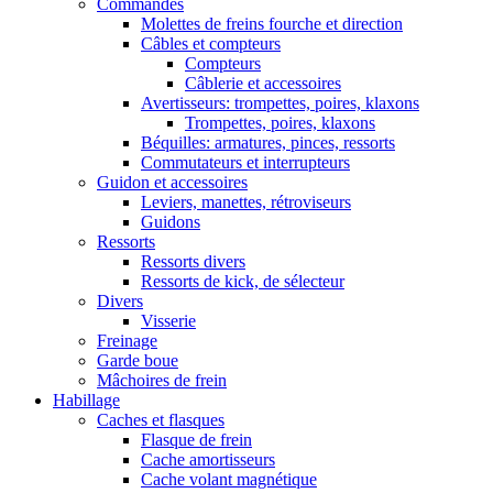
Commandes
Molettes de freins fourche et direction
Câbles et compteurs
Compteurs
Câblerie et accessoires
Avertisseurs: trompettes, poires, klaxons
Trompettes, poires, klaxons
Béquilles: armatures, pinces, ressorts
Commutateurs et interrupteurs
Guidon et accessoires
Leviers, manettes, rétroviseurs
Guidons
Ressorts
Ressorts divers
Ressorts de kick, de sélecteur
Divers
Visserie
Freinage
Garde boue
Mâchoires de frein
Habillage
Caches et flasques
Flasque de frein
Cache amortisseurs
Cache volant magnétique