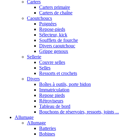
Carters
Carters primaire
Carters de chaîne
Caoutchoucs
Poignées
Repose-pieds
Sélecteur, kick
Soufflets de fourche
Divers caoutchouc
Grippe genoux
Sellerie
Couvre selles
Selles
Ressorts et crochets
Divers
Boîtes à outils, porte bidon
Immatriculation
Repose pieds
Rétroviseurs
Tableau de bord
Bouchons de réservoirs, ressorts, joints ...
Allumage
Allumage
Batteries
Bobines