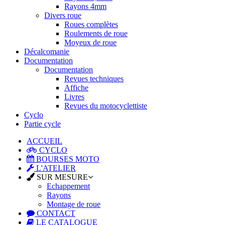
Rayons 4mm
Divers roue
Roues complètes
Roulements de roue
Moyeux de roue
Décalcomanie
Documentation
Documentation
Revues techniques
Affiche
Livres
Revues du motocyclettiste
Cyclo
Partie cycle
ACCUEIL
CYCLO
BOURSES MOTO
L'ATELIER
SUR MESURE
Echappement
Rayons
Montage de roue
CONTACT
LE CATALOGUE