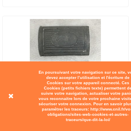
En poursuivant votre navigation sur ce site, 
devez accepter l’utilisation et l'écriture de
Cookies sur votre appareil connecté. Ces
Cookies (petits fichiers texte) permettent d
suivre votre navigation, actualiser votre pani
vous reconnaitre lors de votre prochaine visit
sécuriser votre connexion. Pour en savoir plu
paramétrer les traceurs: http://www.cnil.fr/vo
obligations/sites-web-cookies-et-autres-
traceurs/que-dit-la-loi/