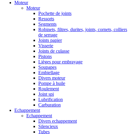
Moteur
Moteur
Pochette de joints
Ressorts
Segments
Robinets, filtres, durites, joints, cornets, colliers
de serrage
Joints papier
Visserie
Joints de culasse
Pistons
Lièges pour embrayage
Soupapes
Embiellage
Divers moteur
Pompe à huile
Roulement
Joint spi
Lubrification
Carburation
Echappement
Echappement
Divers echappement
Silencieux
Tubes