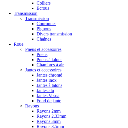
Colliers
Ecrous
Transmission
Transmission
Couronnes
Pignons
Divers transmission
Chaînes
Roue
Pneus et accessoires
Pneus
Pneus à talons
Chambres à air
Jantes et accessoires
Jantes chromé
Jantes inox
Jantes à talons
Jantes alu
Jantes Vespa
Fond de jante
Rayons
Rayons 2mm
Rayons 2,33mm
Rayons 3mm
Rayons 3,5mm