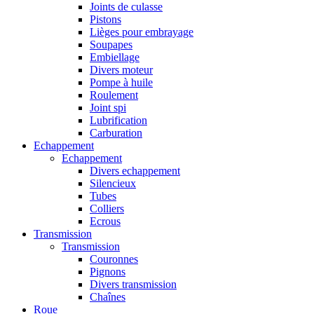
Joints de culasse
Pistons
Lièges pour embrayage
Soupapes
Embiellage
Divers moteur
Pompe à huile
Roulement
Joint spi
Lubrification
Carburation
Echappement
Echappement
Divers echappement
Silencieux
Tubes
Colliers
Ecrous
Transmission
Transmission
Couronnes
Pignons
Divers transmission
Chaînes
Roue