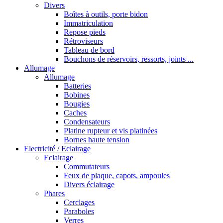
Divers
Boîtes à outils, porte bidon
Immatriculation
Repose pieds
Rétroviseurs
Tableau de bord
Bouchons de réservoirs, ressorts, joints ...
Allumage
Allumage
Batteries
Bobines
Bougies
Caches
Condensateurs
Platine rupteur et vis platinées
Bornes haute tension
Electricité / Eclairage
Eclairage
Commutateurs
Feux de plaque, capots, ampoules
Divers éclairage
Phares
Cerclages
Paraboles
Verres