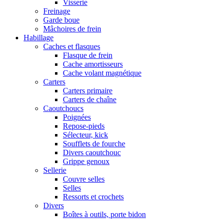
Visserie
Freinage
Garde boue
Mâchoires de frein
Habillage
Caches et flasques
Flasque de frein
Cache amortisseurs
Cache volant magnétique
Carters
Carters primaire
Carters de chaîne
Caoutchoucs
Poignées
Repose-pieds
Sélecteur, kick
Soufflets de fourche
Divers caoutchouc
Grippe genoux
Sellerie
Couvre selles
Selles
Ressorts et crochets
Divers
Boîtes à outils, porte bidon