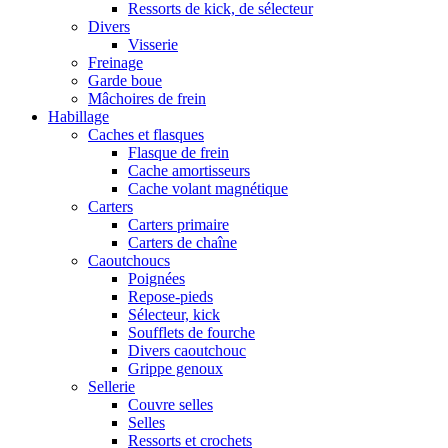
Ressorts de kick, de sélecteur
Divers
Visserie
Freinage
Garde boue
Mâchoires de frein
Habillage
Caches et flasques
Flasque de frein
Cache amortisseurs
Cache volant magnétique
Carters
Carters primaire
Carters de chaîne
Caoutchoucs
Poignées
Repose-pieds
Sélecteur, kick
Soufflets de fourche
Divers caoutchouc
Grippe genoux
Sellerie
Couvre selles
Selles
Ressorts et crochets