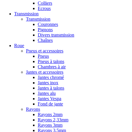
Colliers
Ecrous
Transmission
Transmission
Couronnes
Pignons
Divers transmission
Chaînes
Roue
Pneus et accessoires
Pneus
Pneus à talons
Chambres à air
Jantes et accessoires
Jantes chromé
Jantes inox
Jantes à talons
Jantes alu
Jantes Vespa
Fond de jante
Rayons
Rayons 2mm
Rayons 2,33mm
Rayons 3mm
Rayons 3,5mm