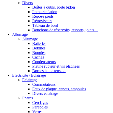
Divers
Boîtes à outils, porte bidon
Immatriculation
Repose pieds
Rétroviseurs
Tableau de bord
Bouchons de réservoirs, ressorts, joints ...
Allumage
Allumage
Batteries
Bobines
Bougies
Caches
Condensateurs
Platine rupteur et vis platinées
Bornes haute tension
Electricité / Eclairage
Eclairage
Commutateurs
Feux de plaque, capots, ampoules
Divers éclairage
Phares
Cerclages
Paraboles
Verres