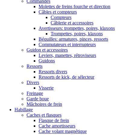
Commandes
Molettes de freins fourche et direction
Câbles et compteurs
Compteurs
Câblerie et accessoires
Avertisseurs: trompettes, poires, klaxons
Trompettes, poires, klaxons
Béquilles: armatures, pinces, ressorts
Commutateurs et interrupteurs
Guidon et accessoires
Leviers, manettes, rétroviseurs
Guidons
Ressorts
Ressorts divers
Ressorts de kick, de sélecteur
Divers
Visserie
Freinage
Garde boue
Mâchoires de frein
Habillage
Caches et flasques
Flasque de frein
Cache amortisseurs
Cache volant magnétique