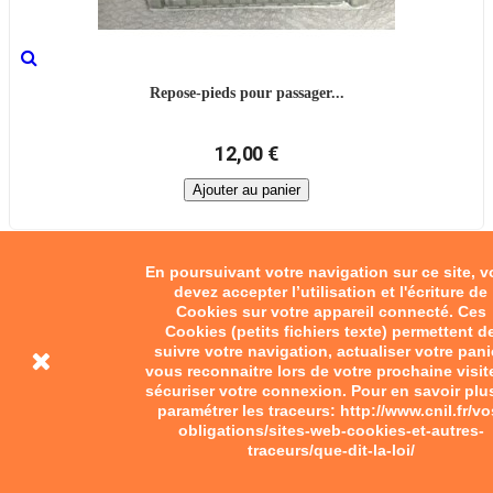
Repose-pieds pour passager...
12,00 €
Ajouter au panier
En poursuivant votre navigation sur ce site, 
devez accepter l’utilisation et l'écriture de
Cookies sur votre appareil connecté. Ces
Cookies (petits fichiers texte) permettent d
suivre votre navigation, actualiser votre pani
vous reconnaitre lors de votre prochaine visit
sécuriser votre connexion. Pour en savoir plu
paramétrer les traceurs: http://www.cnil.fr/vo
obligations/sites-web-cookies-et-autres-
traceurs/que-dit-la-loi/