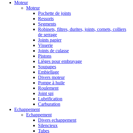
Moteur
Moteur
Pochette de joints
Ressorts
Segments
Robinets, filtres, durites, joints, cornets, colliers
de serrage
Joints papier
Visserie
Joints de culasse
Pistons
Lièges pour embrayage
Soupapes
Embiellage
Divers moteur
Pompe à huile
Roulement
Joint spi
Lubrification
Carburation
Echappement
Echappement
Divers echappement
Silencieux
Tubes