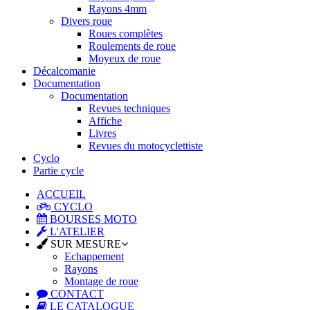
Rayons 4mm
Divers roue
Roues complètes
Roulements de roue
Moyeux de roue
Décalcomanie
Documentation
Documentation
Revues techniques
Affiche
Livres
Revues du motocyclettiste
Cyclo
Partie cycle
ACCUEIL
CYCLO
BOURSES MOTO
L'ATELIER
SUR MESURE
Echappement
Rayons
Montage de roue
CONTACT
LE CATALOGUE