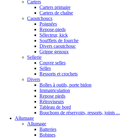
Carters
Carters primaire
Carters de chaîne
Caoutchoucs
Poignées
Repose-pieds
Sélecteur, kick
Soufflets de fourche
Divers caoutchouc
Grippe genoux
Sellerie
Couvre selles
Selles
Ressorts et crochets
Divers
Boîtes à outils, porte bidon
Immatriculation
Repose pieds
Rétroviseurs
Tableau de bord
Bouchons de réservoirs, ressorts, joints ...
Allumage
Allumage
Batteries
Bobines