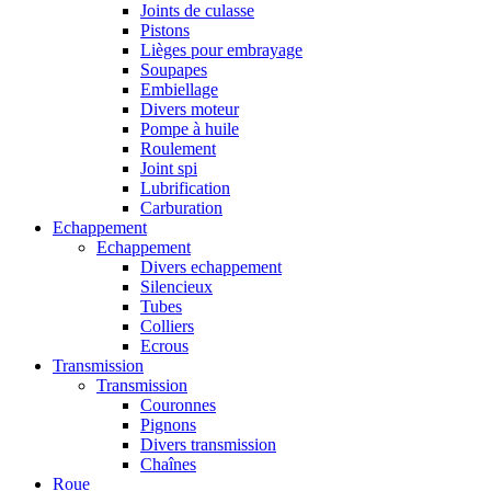
Joints de culasse
Pistons
Lièges pour embrayage
Soupapes
Embiellage
Divers moteur
Pompe à huile
Roulement
Joint spi
Lubrification
Carburation
Echappement
Echappement
Divers echappement
Silencieux
Tubes
Colliers
Ecrous
Transmission
Transmission
Couronnes
Pignons
Divers transmission
Chaînes
Roue