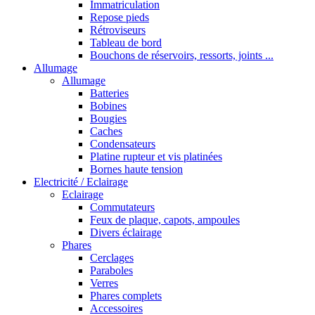
Immatriculation
Repose pieds
Rétroviseurs
Tableau de bord
Bouchons de réservoirs, ressorts, joints ...
Allumage
Allumage
Batteries
Bobines
Bougies
Caches
Condensateurs
Platine rupteur et vis platinées
Bornes haute tension
Electricité / Eclairage
Eclairage
Commutateurs
Feux de plaque, capots, ampoules
Divers éclairage
Phares
Cerclages
Paraboles
Verres
Phares complets
Accessoires