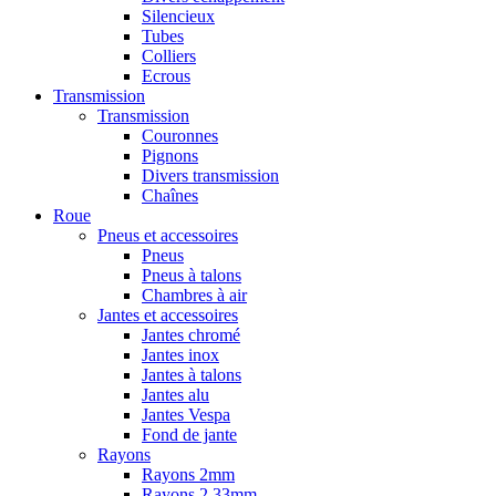
Silencieux
Tubes
Colliers
Ecrous
Transmission
Transmission
Couronnes
Pignons
Divers transmission
Chaînes
Roue
Pneus et accessoires
Pneus
Pneus à talons
Chambres à air
Jantes et accessoires
Jantes chromé
Jantes inox
Jantes à talons
Jantes alu
Jantes Vespa
Fond de jante
Rayons
Rayons 2mm
Rayons 2,33mm