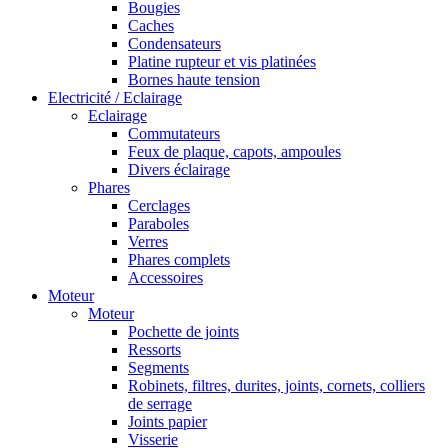
Bougies
Caches
Condensateurs
Platine rupteur et vis platinées
Bornes haute tension
Electricité / Eclairage
Eclairage
Commutateurs
Feux de plaque, capots, ampoules
Divers éclairage
Phares
Cerclages
Paraboles
Verres
Phares complets
Accessoires
Moteur
Moteur
Pochette de joints
Ressorts
Segments
Robinets, filtres, durites, joints, cornets, colliers
de serrage
Joints papier
Visserie