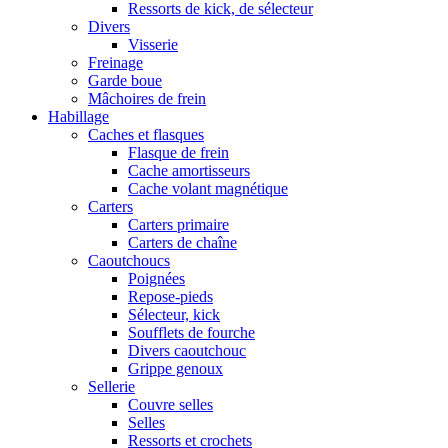
Ressorts de kick, de sélecteur
Divers
Visserie
Freinage
Garde boue
Mâchoires de frein
Habillage
Caches et flasques
Flasque de frein
Cache amortisseurs
Cache volant magnétique
Carters
Carters primaire
Carters de chaîne
Caoutchoucs
Poignées
Repose-pieds
Sélecteur, kick
Soufflets de fourche
Divers caoutchouc
Grippe genoux
Sellerie
Couvre selles
Selles
Ressorts et crochets