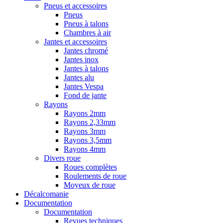
Pneus et accessoires
Pneus
Pneus à talons
Chambres à air
Jantes et accessoires
Jantes chromé
Jantes inox
Jantes à talons
Jantes alu
Jantes Vespa
Fond de jante
Rayons
Rayons 2mm
Rayons 2,33mm
Rayons 3mm
Rayons 3,5mm
Rayons 4mm
Divers roue
Roues complètes
Roulements de roue
Moyeux de roue
Décalcomanie
Documentation
Documentation
Revues techniques