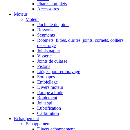
Phares complets
Accessoires
Moteur
Moteur
Pochette de joints
Ressorts
Segments
Robinets, filtres, durites, joints, cornets, colliers
de serrage
Joints papier
Visserie
Joints de culasse
Pistons
Lièges pour embrayage
Soupapes
Embiellage
Divers moteur
Pompe à huile
Roulement
Joint spi
Lubrification
Carburation
Echappement
Echappement
Divers echappement