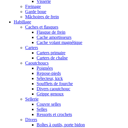
Visserie
Freinage
Garde boue
Mâchoires de frein
Habillage
Caches et flasques
Flasque de frein
Cache amortisseurs
Cache volant magnétique
Carters
Carters primaire
Carters de chaîne
Caoutchoucs
Poignées
Repose-pieds
Sélecteur, kick
Soufflets de fourche
Divers caoutchouc
Grippe genoux
Sellerie
Couvre selles
Selles
Ressorts et crochets
Divers
Boîtes à outils, porte bidon