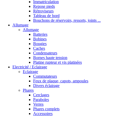
Immatriculation
Repose pieds
Rétroviseurs
Tableau de bord
Bouchons de réservoirs, ressorts, joints ...
Allumage
Allumage
Batteries
Bobines
Bougies
Caches
Condensateurs
Bornes haute tension
Platine rupteur et vis platinées
Electricité / Eclairage
Eclairage
Commutateurs
Feux de plaque, capots, ampoules
Divers éclairage
Phares
Cerclages
Paraboles
Verres
Phares complets
Accessoires