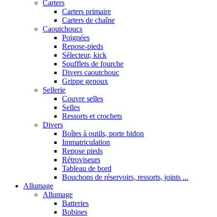
Carters
Carters primaire
Carters de chaîne
Caoutchoucs
Poignées
Repose-pieds
Sélecteur, kick
Soufflets de fourche
Divers caoutchouc
Grippe genoux
Sellerie
Couvre selles
Selles
Ressorts et crochets
Divers
Boîtes à outils, porte bidon
Immatriculation
Repose pieds
Rétroviseurs
Tableau de bord
Bouchons de réservoirs, ressorts, joints ...
Allumage
Allumage
Batteries
Bobines