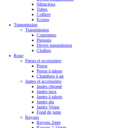
Silencieux
Tubes
Colliers
Ecrous
Transmission
Transmission
Couronnes
Pignons
Divers transmission
Chaînes
Roue
Pneus et accessoires
Pneus
Pneus à talons
Chambres à air
Jantes et accessoires
Jantes chromé
Jantes inox
Jantes à talons
Jantes alu
Jantes Vespa
Fond de jante
Rayons
Rayons 2mm
Rayons 2,33mm