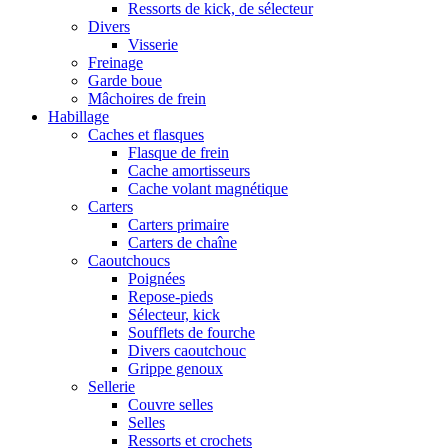
Ressorts de kick, de sélecteur
Divers
Visserie
Freinage
Garde boue
Mâchoires de frein
Habillage
Caches et flasques
Flasque de frein
Cache amortisseurs
Cache volant magnétique
Carters
Carters primaire
Carters de chaîne
Caoutchoucs
Poignées
Repose-pieds
Sélecteur, kick
Soufflets de fourche
Divers caoutchouc
Grippe genoux
Sellerie
Couvre selles
Selles
Ressorts et crochets