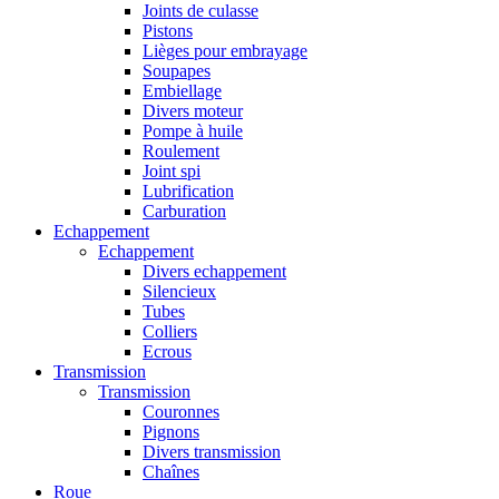
Joints de culasse
Pistons
Lièges pour embrayage
Soupapes
Embiellage
Divers moteur
Pompe à huile
Roulement
Joint spi
Lubrification
Carburation
Echappement
Echappement
Divers echappement
Silencieux
Tubes
Colliers
Ecrous
Transmission
Transmission
Couronnes
Pignons
Divers transmission
Chaînes
Roue