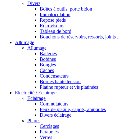
Divers
Boîtes à outils, porte bidon
Immatriculation
Repose pieds
Rétroviseurs
Tableau de bord
Bouchons de réservoirs, ressorts, joints ...
Allumage
Allumage
Batteries
Bobines
Bougies
Caches
Condensateurs
Bornes haute tension
Platine rupteur et vis platinées
Electricité / Eclairage
Eclairage
Commutateurs
Feux de plaque, capots, ampoules
Divers éclairage
Phares
Cerclages
Paraboles
Verres