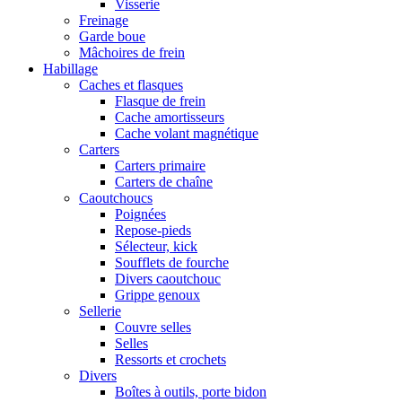
Visserie
Freinage
Garde boue
Mâchoires de frein
Habillage
Caches et flasques
Flasque de frein
Cache amortisseurs
Cache volant magnétique
Carters
Carters primaire
Carters de chaîne
Caoutchoucs
Poignées
Repose-pieds
Sélecteur, kick
Soufflets de fourche
Divers caoutchouc
Grippe genoux
Sellerie
Couvre selles
Selles
Ressorts et crochets
Divers
Boîtes à outils, porte bidon