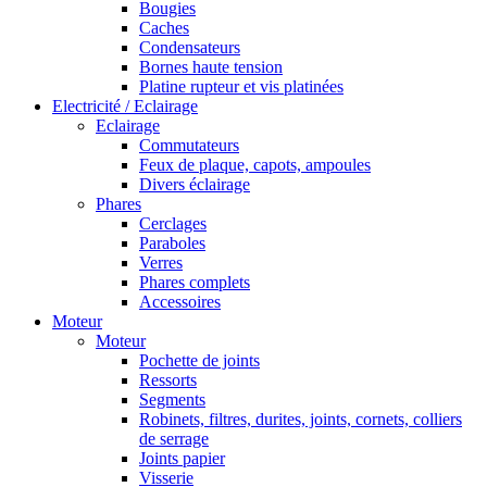
Bougies
Caches
Condensateurs
Bornes haute tension
Platine rupteur et vis platinées
Electricité / Eclairage
Eclairage
Commutateurs
Feux de plaque, capots, ampoules
Divers éclairage
Phares
Cerclages
Paraboles
Verres
Phares complets
Accessoires
Moteur
Moteur
Pochette de joints
Ressorts
Segments
Robinets, filtres, durites, joints, cornets, colliers
de serrage
Joints papier
Visserie