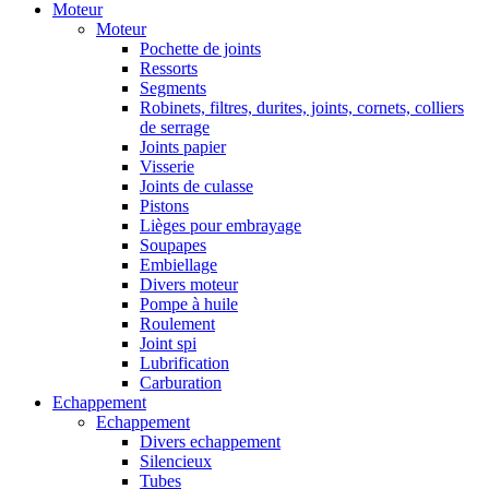
Moteur
Moteur
Pochette de joints
Ressorts
Segments
Robinets, filtres, durites, joints, cornets, colliers
de serrage
Joints papier
Visserie
Joints de culasse
Pistons
Lièges pour embrayage
Soupapes
Embiellage
Divers moteur
Pompe à huile
Roulement
Joint spi
Lubrification
Carburation
Echappement
Echappement
Divers echappement
Silencieux
Tubes