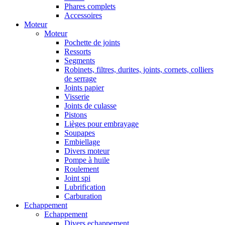
Phares complets
Accessoires
Moteur
Moteur
Pochette de joints
Ressorts
Segments
Robinets, filtres, durites, joints, cornets, colliers
de serrage
Joints papier
Visserie
Joints de culasse
Pistons
Lièges pour embrayage
Soupapes
Embiellage
Divers moteur
Pompe à huile
Roulement
Joint spi
Lubrification
Carburation
Echappement
Echappement
Divers echappement