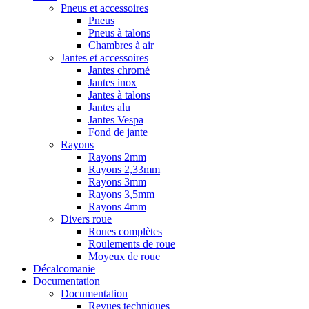
Pneus et accessoires
Pneus
Pneus à talons
Chambres à air
Jantes et accessoires
Jantes chromé
Jantes inox
Jantes à talons
Jantes alu
Jantes Vespa
Fond de jante
Rayons
Rayons 2mm
Rayons 2,33mm
Rayons 3mm
Rayons 3,5mm
Rayons 4mm
Divers roue
Roues complètes
Roulements de roue
Moyeux de roue
Décalcomanie
Documentation
Documentation
Revues techniques