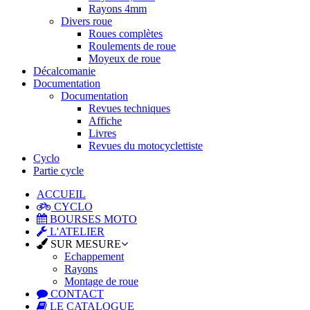
Rayons 4mm
Divers roue
Roues complètes
Roulements de roue
Moyeux de roue
Décalcomanie
Documentation
Documentation
Revues techniques
Affiche
Livres
Revues du motocyclettiste
Cyclo
Partie cycle
ACCUEIL
CYCLO
BOURSES MOTO
L'ATELIER
SUR MESURE
Echappement
Rayons
Montage de roue
CONTACT
LE CATALOGUE