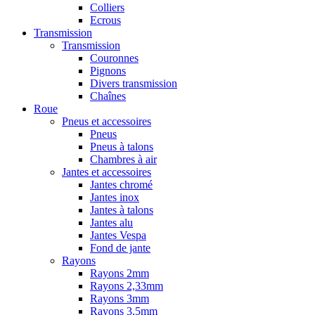
Colliers
Ecrous
Transmission
Transmission
Couronnes
Pignons
Divers transmission
Chaînes
Roue
Pneus et accessoires
Pneus
Pneus à talons
Chambres à air
Jantes et accessoires
Jantes chromé
Jantes inox
Jantes à talons
Jantes alu
Jantes Vespa
Fond de jante
Rayons
Rayons 2mm
Rayons 2,33mm
Rayons 3mm
Rayons 3,5mm