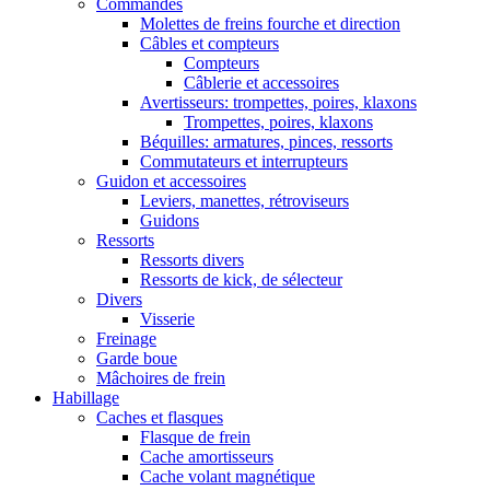
Commandes
Molettes de freins fourche et direction
Câbles et compteurs
Compteurs
Câblerie et accessoires
Avertisseurs: trompettes, poires, klaxons
Trompettes, poires, klaxons
Béquilles: armatures, pinces, ressorts
Commutateurs et interrupteurs
Guidon et accessoires
Leviers, manettes, rétroviseurs
Guidons
Ressorts
Ressorts divers
Ressorts de kick, de sélecteur
Divers
Visserie
Freinage
Garde boue
Mâchoires de frein
Habillage
Caches et flasques
Flasque de frein
Cache amortisseurs
Cache volant magnétique