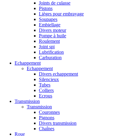
Joints de culasse
Pistons
Lièges pour embrayage
Soupapes
Embiellage
Divers moteur
Pompe à huile
Roulement
Joint spi
Lubrification
Carburation
Echappement
Echappement
Divers echappement
Silencieux
Tubes
Colliers
Ecrous
Transmission
Transmission
Couronnes
Pignons
Divers transmission
Chaînes
Roue