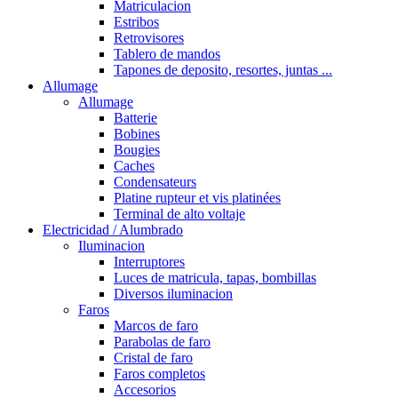
Matriculacion
Estribos
Retrovisores
Tablero de mandos
Tapones de deposito, resortes, juntas ...
Allumage
Allumage
Batterie
Bobines
Bougies
Caches
Condensateurs
Platine rupteur et vis platinées
Terminal de alto voltaje
Electricidad / Alumbrado
Iluminacion
Interruptores
Luces de matricula, tapas, bombillas
Diversos iluminacion
Faros
Marcos de faro
Parabolas de faro
Cristal de faro
Faros completos
Accesorios