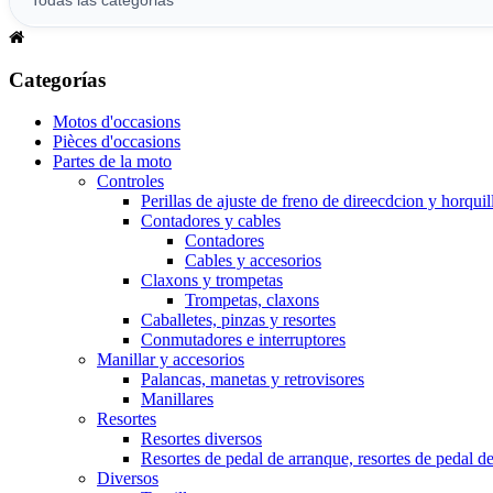
Categorías
Motos d'occasions
Pièces d'occasions
Partes de la moto
Controles
Perillas de ajuste de freno de direecdcion y horquil
Contadores y cables
Contadores
Cables y accesorios
Claxons y trompetas
Trompetas, claxons
Caballetes, pinzas y resortes
Conmutadores e interruptores
Manillar y accesorios
Palancas, manetas y retrovisores
Manillares
Resortes
Resortes diversos
Resortes de pedal de arranque, resortes de pedal d
Diversos