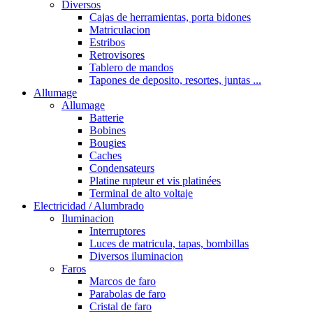
Diversos
Cajas de herramientas, porta bidones
Matriculacion
Estribos
Retrovisores
Tablero de mandos
Tapones de deposito, resortes, juntas ...
Allumage
Allumage
Batterie
Bobines
Bougies
Caches
Condensateurs
Platine rupteur et vis platinées
Terminal de alto voltaje
Electricidad / Alumbrado
Iluminacion
Interruptores
Luces de matricula, tapas, bombillas
Diversos iluminacion
Faros
Marcos de faro
Parabolas de faro
Cristal de faro