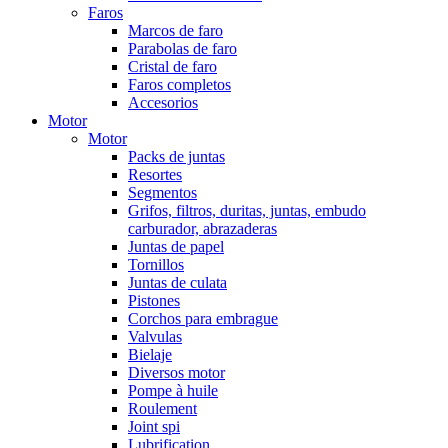
Faros
Marcos de faro
Parabolas de faro
Cristal de faro
Faros completos
Accesorios
Motor
Motor
Packs de juntas
Resortes
Segmentos
Grifos, filtros, duritas, juntas, embudo
carburador, abrazaderas
Juntas de papel
Tornillos
Juntas de culata
Pistones
Corchos para embrague
Valvulas
Bielaje
Diversos motor
Pompe à huile
Roulement
Joint spi
Lubrification