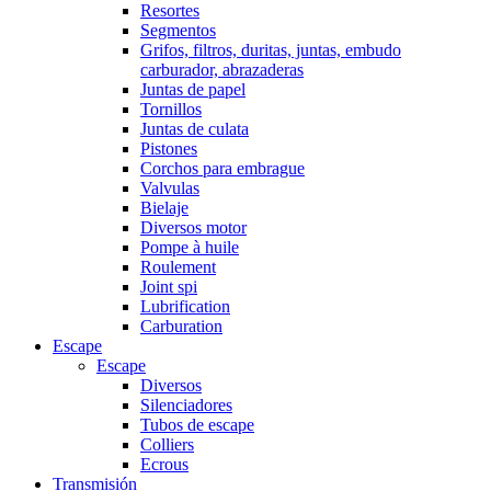
Resortes
Segmentos
Grifos, filtros, duritas, juntas, embudo
carburador, abrazaderas
Juntas de papel
Tornillos
Juntas de culata
Pistones
Corchos para embrague
Valvulas
Bielaje
Diversos motor
Pompe à huile
Roulement
Joint spi
Lubrification
Carburation
Escape
Escape
Diversos
Silenciadores
Tubos de escape
Colliers
Ecrous
Transmisión