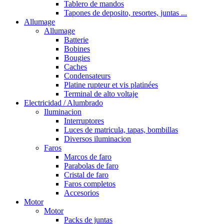
Tablero de mandos
Tapones de deposito, resortes, juntas ...
Allumage
Allumage
Batterie
Bobines
Bougies
Caches
Condensateurs
Platine rupteur et vis platinées
Terminal de alto voltaje
Electricidad / Alumbrado
Iluminacion
Interruptores
Luces de matricula, tapas, bombillas
Diversos iluminacion
Faros
Marcos de faro
Parabolas de faro
Cristal de faro
Faros completos
Accesorios
Motor
Motor
Packs de juntas