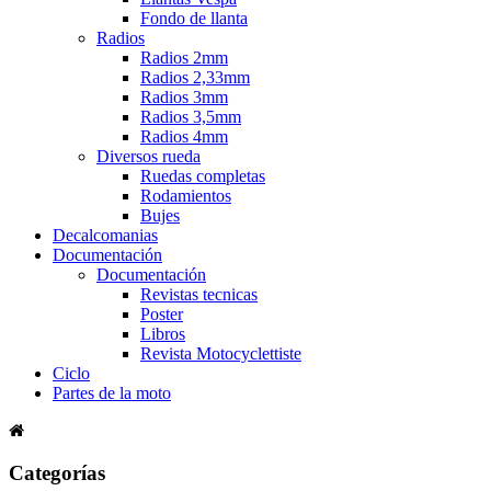
Fondo de llanta
Radios
Radios 2mm
Radios 2,33mm
Radios 3mm
Radios 3,5mm
Radios 4mm
Diversos rueda
Ruedas completas
Rodamientos
Bujes
Decalcomanias
Documentación
Documentación
Revistas tecnicas
Poster
Libros
Revista Motocyclettiste
Ciclo
Partes de la moto
Categorías