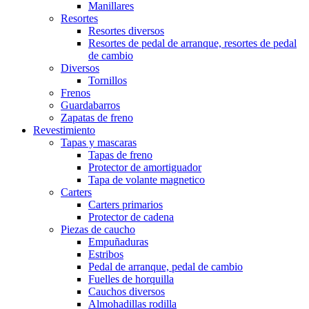
Manillares
Resortes
Resortes diversos
Resortes de pedal de arranque, resortes de pedal
de cambio
Diversos
Tornillos
Frenos
Guardabarros
Zapatas de freno
Revestimiento
Tapas y mascaras
Tapas de freno
Protector de amortiguador
Tapa de volante magnetico
Carters
Carters primarios
Protector de cadena
Piezas de caucho
Empuñaduras
Estribos
Pedal de arranque, pedal de cambio
Fuelles de horquilla
Cauchos diversos
Almohadillas rodilla