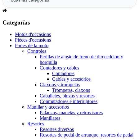
Categorías
Motos d'occasions
Pièces d'occasions
Partes de la moto
Controles
Perillas de ajuste de freno de direecdcion y
horquilla
Contadores y cables
Contadores
Cables y accesorios
Claxons y trompetas
Trompetas, claxons
Caballetes, pinzas y resortes
Conmutadores e interruptores
Manillar y accesorios
Palancas, manetas y retrovisores
Manillares
Resortes
Resortes diversos
Resortes de pedal de arranque, resortes de pedal