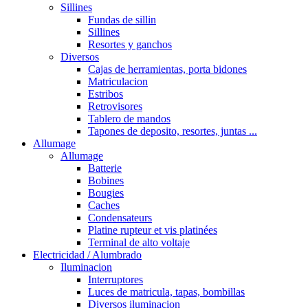
Sillines
Fundas de sillin
Sillines
Resortes y ganchos
Diversos
Cajas de herramientas, porta bidones
Matriculacion
Estribos
Retrovisores
Tablero de mandos
Tapones de deposito, resortes, juntas ...
Allumage
Allumage
Batterie
Bobines
Bougies
Caches
Condensateurs
Platine rupteur et vis platinées
Terminal de alto voltaje
Electricidad / Alumbrado
Iluminacion
Interruptores
Luces de matricula, tapas, bombillas
Diversos iluminacion