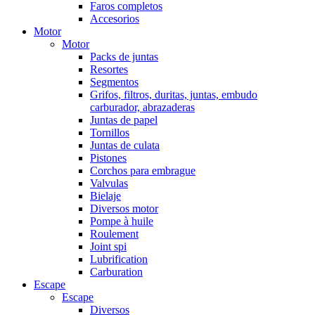
Faros completos
Accesorios
Motor
Motor
Packs de juntas
Resortes
Segmentos
Grifos, filtros, duritas, juntas, embudo
carburador, abrazaderas
Juntas de papel
Tornillos
Juntas de culata
Pistones
Corchos para embrague
Valvulas
Bielaje
Diversos motor
Pompe à huile
Roulement
Joint spi
Lubrification
Carburation
Escape
Escape
Diversos