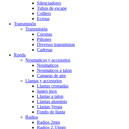
Silenciadores
Tubos de escape
Colliers
Ecrous
Transmisión
Transmisión
Coronas
Piñones
Diversos transmision
Cadenas
Rueda
Neumaticos y accesorios
Neumaticos
Neumaticos a talon
Camaras de aire
Llantas y accesorios
Llantas cromadas
Jantes inox
Llantas a talon
Llantas aluminio
Llantas Vespa
Fondo de llanta
Radios
Radios 2mm
Radios 2,33mm