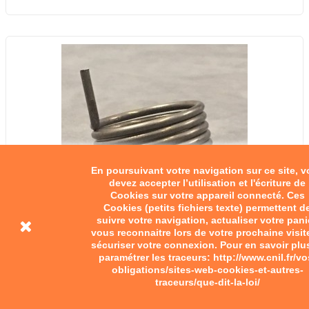
En poursuivant votre navigation sur ce site, 
devez accepter l’utilisation et l'écriture de
Cookies sur votre appareil connecté. Ces
Cookies (petits fichiers texte) permettent d
suivre votre navigation, actualiser votre pani
vous reconnaitre lors de votre prochaine visit
sécuriser votre connexion. Pour en savoir plu
paramétrer les traceurs: http://www.cnil.fr/vo
obligations/sites-web-cookies-et-autres-
traceurs/que-dit-la-loi/