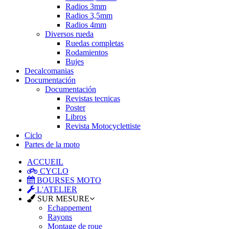
Radios 3mm
Radios 3,5mm
Radios 4mm
Diversos rueda
Ruedas completas
Rodamientos
Bujes
Decalcomanias
Documentación
Documentación
Revistas tecnicas
Poster
Libros
Revista Motocyclettiste
Ciclo
Partes de la moto
ACCUEIL
CYCLO
BOURSES MOTO
L'ATELIER
SUR MESURE
Echappement
Rayons
Montage de roue