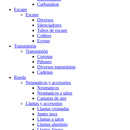
Carburation
Escape
Escape
Diversos
Silenciadores
Tubos de escape
Colliers
Ecrous
Transmisión
Transmisión
Coronas
Piñones
Diversos transmision
Cadenas
Rueda
Neumaticos y accesorios
Neumaticos
Neumaticos a talon
Camaras de aire
Llantas y accesorios
Llantas cromadas
Jantes inox
Llantas a talon
Llantas aluminio
Llantas Vespa