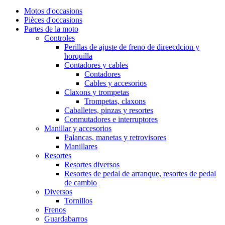
Motos d'occasions
Pièces d'occasions
Partes de la moto
Controles
Perillas de ajuste de freno de direecdcion y
horquilla
Contadores y cables
Contadores
Cables y accesorios
Claxons y trompetas
Trompetas, claxons
Caballetes, pinzas y resortes
Conmutadores e interruptores
Manillar y accesorios
Palancas, manetas y retrovisores
Manillares
Resortes
Resortes diversos
Resortes de pedal de arranque, resortes de pedal
de cambio
Diversos
Tornillos
Frenos
Guardabarros