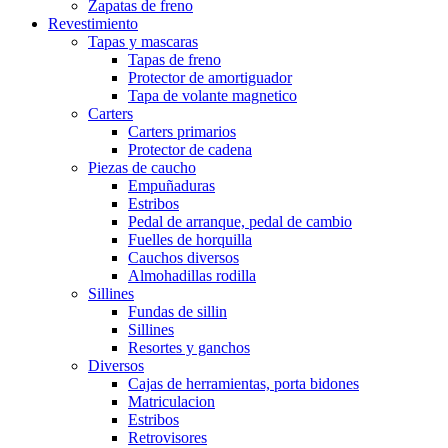
Zapatas de freno
Revestimiento
Tapas y mascaras
Tapas de freno
Protector de amortiguador
Tapa de volante magnetico
Carters
Carters primarios
Protector de cadena
Piezas de caucho
Empuñaduras
Estribos
Pedal de arranque, pedal de cambio
Fuelles de horquilla
Cauchos diversos
Almohadillas rodilla
Sillines
Fundas de sillin
Sillines
Resortes y ganchos
Diversos
Cajas de herramientas, porta bidones
Matriculacion
Estribos
Retrovisores