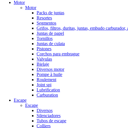
Motor
Motor
Packs de juntas
Resortes
Segmentos
Grifos, filtros, duritas, juntas, embudo carburador,
Juntas de papel
Tornillos
Juntas de culata
Pistones
Corchos para embrague
Valvulas
Bielaje
Diversos motor
Pompe à huile
Roulement
Joint spi
Lubrification
Carburation
Escape
Escape
Diversos
Silenciadores
Tubos de escape
Colliers