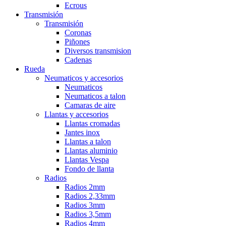
Ecrous
Transmisión
Transmisión
Coronas
Piñones
Diversos transmision
Cadenas
Rueda
Neumaticos y accesorios
Neumaticos
Neumaticos a talon
Camaras de aire
Llantas y accesorios
Llantas cromadas
Jantes inox
Llantas a talon
Llantas aluminio
Llantas Vespa
Fondo de llanta
Radios
Radios 2mm
Radios 2,33mm
Radios 3mm
Radios 3,5mm
Radios 4mm