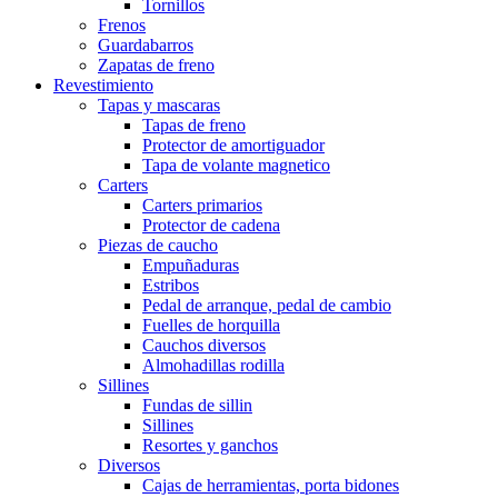
Tornillos
Frenos
Guardabarros
Zapatas de freno
Revestimiento
Tapas y mascaras
Tapas de freno
Protector de amortiguador
Tapa de volante magnetico
Carters
Carters primarios
Protector de cadena
Piezas de caucho
Empuñaduras
Estribos
Pedal de arranque, pedal de cambio
Fuelles de horquilla
Cauchos diversos
Almohadillas rodilla
Sillines
Fundas de sillin
Sillines
Resortes y ganchos
Diversos
Cajas de herramientas, porta bidones