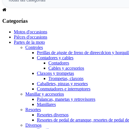
Categorías
Motos d'occasions
Pièces d'occasions
Partes de la moto
Controles
Perillas de ajuste de freno de direecdcion y horquil
Contadores y cables
Contadores
Cables y accesorios
Claxons y trompetas
Trompetas, claxons
Caballetes, pinzas y resortes
Conmutadores e interruptores
Manillar y accesorios
Palancas, manetas y retrovisores
Manillares
Resortes
Resortes diversos
Resortes de pedal de arranque, resortes de pedal d
Diversos