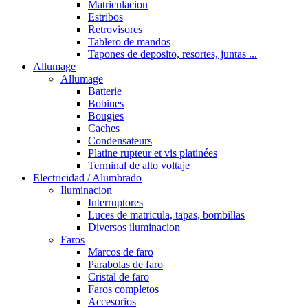
Matriculacion
Estribos
Retrovisores
Tablero de mandos
Tapones de deposito, resortes, juntas ...
Allumage
Allumage
Batterie
Bobines
Bougies
Caches
Condensateurs
Platine rupteur et vis platinées
Terminal de alto voltaje
Electricidad / Alumbrado
Iluminacion
Interruptores
Luces de matricula, tapas, bombillas
Diversos iluminacion
Faros
Marcos de faro
Parabolas de faro
Cristal de faro
Faros completos
Accesorios