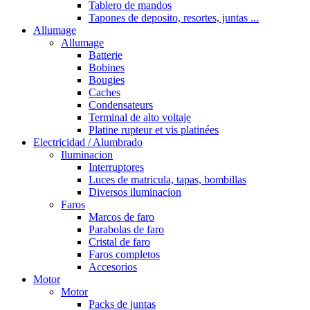
Tablero de mandos
Tapones de deposito, resortes, juntas ...
Allumage
Allumage
Batterie
Bobines
Bougies
Caches
Condensateurs
Terminal de alto voltaje
Platine rupteur et vis platinées
Electricidad / Alumbrado
Iluminacion
Interruptores
Luces de matricula, tapas, bombillas
Diversos iluminacion
Faros
Marcos de faro
Parabolas de faro
Cristal de faro
Faros completos
Accesorios
Motor
Motor
Packs de juntas