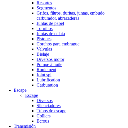
Resortes
Segmentos
Grifos, filtros, duritas, juntas, embudo
carburador, abrazaderas
Juntas de papel
Tornillos
Juntas de culata
Pistones
Corchos para embrague
Valvulas
Bielaje
Diversos motor
Pompe à huile
Roulement
Joint spi
Lubrification
Carburation
Escape
Escape
Diversos
Silenciadores
Tubos de escape
Colliers
Ecrous
Transmisión