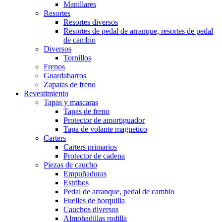
Manillares
Resortes
Resortes diversos
Resortes de pedal de arranque, resortes de pedal
de cambio
Diversos
Tornillos
Frenos
Guardabarros
Zapatas de freno
Revestimiento
Tapas y mascaras
Tapas de freno
Protector de amortiguador
Tapa de volante magnetico
Carters
Carters primarios
Protector de cadena
Piezas de caucho
Empuñaduras
Estribos
Pedal de arranque, pedal de cambio
Fuelles de horquilla
Cauchos diversos
Almohadillas rodilla