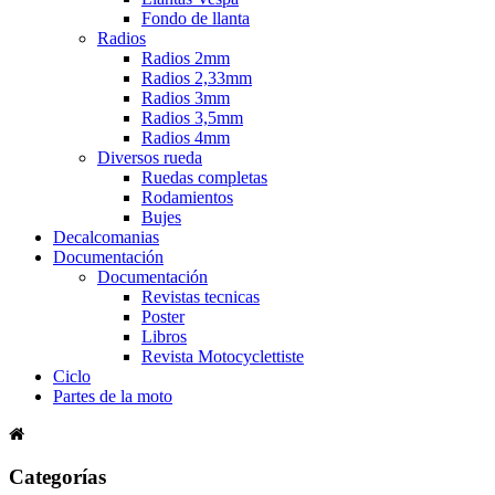
Fondo de llanta
Radios
Radios 2mm
Radios 2,33mm
Radios 3mm
Radios 3,5mm
Radios 4mm
Diversos rueda
Ruedas completas
Rodamientos
Bujes
Decalcomanias
Documentación
Documentación
Revistas tecnicas
Poster
Libros
Revista Motocyclettiste
Ciclo
Partes de la moto
Categorías