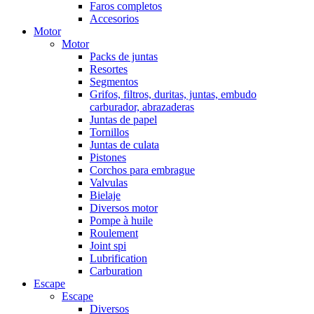
Faros completos
Accesorios
Motor
Motor
Packs de juntas
Resortes
Segmentos
Grifos, filtros, duritas, juntas, embudo
carburador, abrazaderas
Juntas de papel
Tornillos
Juntas de culata
Pistones
Corchos para embrague
Valvulas
Bielaje
Diversos motor
Pompe à huile
Roulement
Joint spi
Lubrification
Carburation
Escape
Escape
Diversos