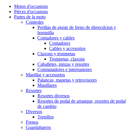
Motos d'occasions
Pièces d'occasions
Partes de la moto
Controles
Perillas de ajuste de freno de direecdcion y
horquilla
Contadores y cables
Contadores
Cables y accesorios
Claxons y trompetas
Trompetas, claxons
Caballetes, pinzas y resortes
Conmutadores e interruptores
Manillar y accesorios
Palancas, manetas y retrovisores
Manillares
Resortes
Resortes diversos
Resortes de pedal de arranque, resortes de pedal
de cambio
Diversos
Tornillos
Frenos
Guardabarros