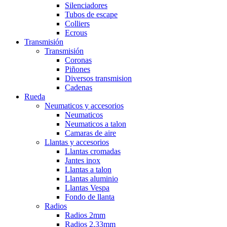
Silenciadores
Tubos de escape
Colliers
Ecrous
Transmisión
Transmisión
Coronas
Piñones
Diversos transmision
Cadenas
Rueda
Neumaticos y accesorios
Neumaticos
Neumaticos a talon
Camaras de aire
Llantas y accesorios
Llantas cromadas
Jantes inox
Llantas a talon
Llantas aluminio
Llantas Vespa
Fondo de llanta
Radios
Radios 2mm
Radios 2,33mm