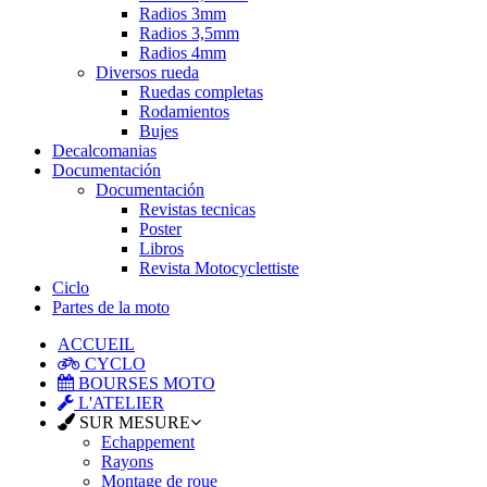
Radios 3mm
Radios 3,5mm
Radios 4mm
Diversos rueda
Ruedas completas
Rodamientos
Bujes
Decalcomanias
Documentación
Documentación
Revistas tecnicas
Poster
Libros
Revista Motocyclettiste
Ciclo
Partes de la moto
ACCUEIL
CYCLO
BOURSES MOTO
L'ATELIER
SUR MESURE
Echappement
Rayons
Montage de roue