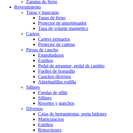
Zapatas de freno
Revestimiento
Tapas y mascaras
Tapas de freno
Protector de amortiguador
Tapa de volante magnetico
Carters
Carters primarios
Protector de cadena
Piezas de caucho
Empuñaduras
Estribos
Pedal de arranque, pedal de cambio
Fuelles de horquilla
Cauchos diversos
Almohadillas rodilla
Sillines
Fundas de sillin
Sillines
Resortes y ganchos
Diversos
Cajas de herramientas, porta bidones
Matriculacion
Estribos
Retrovisores