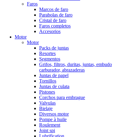
Faros
Marcos de faro
Parabolas de faro
Cristal de faro
Faros completos
Accesorios
Motor
Motor
Packs de juntas
Resortes
Segmentos
Grifos, filtros, duritas, juntas, embudo
carburador, abrazaderas
Juntas de papel
Tornillos
Juntas de culata
Pistones
Corchos para embrague
Valvulas
Bielaje
Diversos motor
Pompe à huile
Roulement
Joint spi
Lubrification