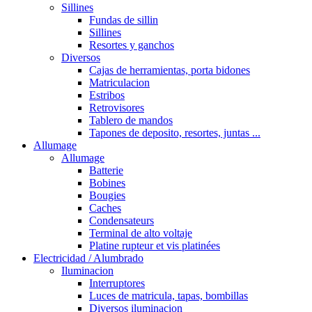
Sillines
Fundas de sillin
Sillines
Resortes y ganchos
Diversos
Cajas de herramientas, porta bidones
Matriculacion
Estribos
Retrovisores
Tablero de mandos
Tapones de deposito, resortes, juntas ...
Allumage
Allumage
Batterie
Bobines
Bougies
Caches
Condensateurs
Terminal de alto voltaje
Platine rupteur et vis platinées
Electricidad / Alumbrado
Iluminacion
Interruptores
Luces de matricula, tapas, bombillas
Diversos iluminacion