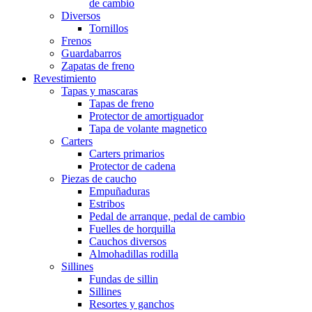
de cambio
Diversos
Tornillos
Frenos
Guardabarros
Zapatas de freno
Revestimiento
Tapas y mascaras
Tapas de freno
Protector de amortiguador
Tapa de volante magnetico
Carters
Carters primarios
Protector de cadena
Piezas de caucho
Empuñaduras
Estribos
Pedal de arranque, pedal de cambio
Fuelles de horquilla
Cauchos diversos
Almohadillas rodilla
Sillines
Fundas de sillin
Sillines
Resortes y ganchos