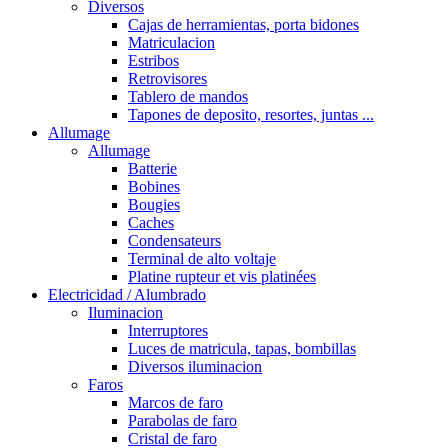
Diversos
Cajas de herramientas, porta bidones
Matriculacion
Estribos
Retrovisores
Tablero de mandos
Tapones de deposito, resortes, juntas ...
Allumage
Allumage
Batterie
Bobines
Bougies
Caches
Condensateurs
Terminal de alto voltaje
Platine rupteur et vis platinées
Electricidad / Alumbrado
Iluminacion
Interruptores
Luces de matricula, tapas, bombillas
Diversos iluminacion
Faros
Marcos de faro
Parabolas de faro
Cristal de faro