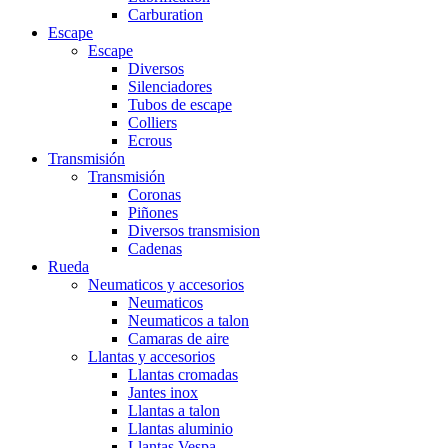
Carburation
Escape
Escape
Diversos
Silenciadores
Tubos de escape
Colliers
Ecrous
Transmisión
Transmisión
Coronas
Piñones
Diversos transmision
Cadenas
Rueda
Neumaticos y accesorios
Neumaticos
Neumaticos a talon
Camaras de aire
Llantas y accesorios
Llantas cromadas
Jantes inox
Llantas a talon
Llantas aluminio
Llantas Vespa