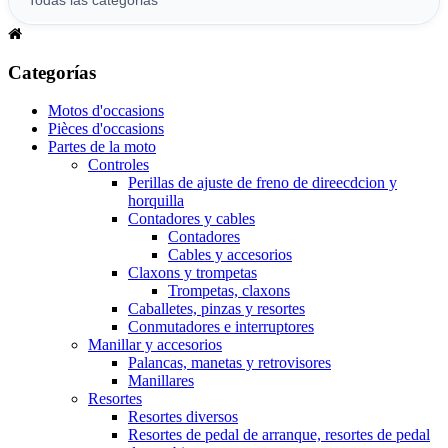
Categorías
Motos d'occasions
Pièces d'occasions
Partes de la moto
Controles
Perillas de ajuste de freno de direecdcion y
horquilla
Contadores y cables
Contadores
Cables y accesorios
Claxons y trompetas
Trompetas, claxons
Caballetes, pinzas y resortes
Conmutadores e interruptores
Manillar y accesorios
Palancas, manetas y retrovisores
Manillares
Resortes
Resortes diversos
Resortes de pedal de arranque, resortes de pedal