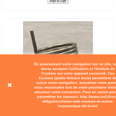
Add to cart
En poursuivant votre navigation sur ce site, 
devez accepter l’utilisation et l'écriture de
Cookies sur votre appareil connecté. Ces
Cookies (petits fichiers texte) permettent d
suivre votre navigation, actualiser votre pani
vous reconnaitre lors de votre prochaine visit
sécuriser votre connexion. Pour en savoir plu
paramétrer les traceurs: http://www.cnil.fr/vo
obligations/sites-web-cookies-et-autres-
traceurs/que-dit-la-loi/