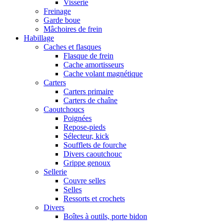
Visserie
Freinage
Garde boue
Mâchoires de frein
Habillage
Caches et flasques
Flasque de frein
Cache amortisseurs
Cache volant magnétique
Carters
Carters primaire
Carters de chaîne
Caoutchoucs
Poignées
Repose-pieds
Sélecteur, kick
Soufflets de fourche
Divers caoutchouc
Grippe genoux
Sellerie
Couvre selles
Selles
Ressorts et crochets
Divers
Boîtes à outils, porte bidon