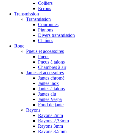
Colliers
Ecrous
Transmission
Transmission
Couronnes
Pignons
Divers transmission
Chaînes
Roue
Pneus et accessoires
Pneus
Pneus à talons
Chambres à air
Jantes et accessoires
Jantes chromé
Jantes inox
Jantes à talons
Jantes alu
Jantes Vespa
Fond de jante
Rayons
Rayons 2mm
Rayons 2,33mm
Rayons 3mm
Rayons 3,5mm