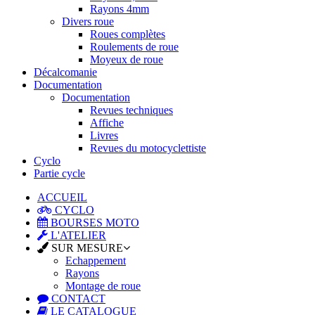
Rayons 4mm
Divers roue
Roues complètes
Roulements de roue
Moyeux de roue
Décalcomanie
Documentation
Documentation
Revues techniques
Affiche
Livres
Revues du motocyclettiste
Cyclo
Partie cycle
ACCUEIL
CYCLO
BOURSES MOTO
L'ATELIER
SUR MESURE
Echappement
Rayons
Montage de roue
CONTACT
LE CATALOGUE