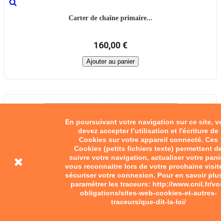
Carter de chaîne primaire...
160,00 €
Ajouter au panier
En poursuivant votre navigation sur ce site, 
devez accepter l’utilisation et l'écriture de
Cookies sur votre appareil connecté. Ces
Cookies (petits fichiers texte) permettent d
suivre votre navigation, actualiser votre pani
vous reconnaitre lors de votre prochaine visit
sécuriser votre connexion. Pour en savoir plu
paramétrer les traceurs: http://www.cnil.fr/vo
obligations/sites-web-cookies-et-autres-
traceurs/que-dit-la-loi/