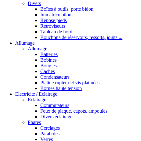
Divers
Boîtes à outils, porte bidon
Immatriculation
Repose pieds
Rétroviseurs
Tableau de bord
Bouchons de réservoirs, ressorts, joints ...
Allumage
Allumage
Batteries
Bobines
Bougies
Caches
Condensateurs
Platine rupteur et vis platinées
Bornes haute tension
Electricité / Eclairage
Eclairage
Commutateurs
Feux de plaque, capots, ampoules
Divers éclairage
Phares
Cerclages
Paraboles
Verres