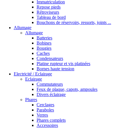
Immatriculation
Repose pieds
Rétroviseurs
Tableau de bord
Bouchons de réservoirs, ressorts, joints ...
Allumage
Allumage
Batteries
Bobines
Bougies
Caches
Condensateurs
Platine rupteur et vis platinées
Bornes haute tension
Electricité / Eclairage
Eclairage
Commutateurs
Feux de plaque, capots, ampoules
Divers éclairage
Phares
Cerclages
Paraboles
Verres
Phares complets
Accessoires