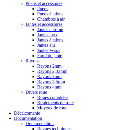
Pneus et accessoires
Pneus
Pneus à talons
Chambres à air
Jantes et accessoires
Jantes chromé
Jantes inox
Jantes à talons
Jantes alu
Jantes Vespa
Fond de jante
Rayons
Rayons 2mm
Rayons 2,33mm
Rayons 3mm
Rayons 3,5mm
Rayons 4mm
Divers roue
Roues complètes
Roulements de roue
Moyeux de roue
Décalcomanie
Documentation
Documentation
Revues techniques