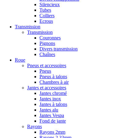
Silencieux
Tubes
Colliers
Ecrous
Transmission
Transmission
Couronnes
Pignons
Divers transmission
Chaînes
Roue
Pneus et accessoires
Pneus
Pneus à talons
Chambres à air
Jantes et accessoires
Jantes chromé
Jantes inox
Jantes à talons
Jantes alu
Jantes Vespa
Fond de jante
Rayons
Rayons 2mm
Rayons 2,33mm