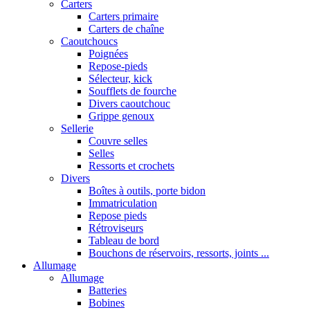
Carters
Carters primaire
Carters de chaîne
Caoutchoucs
Poignées
Repose-pieds
Sélecteur, kick
Soufflets de fourche
Divers caoutchouc
Grippe genoux
Sellerie
Couvre selles
Selles
Ressorts et crochets
Divers
Boîtes à outils, porte bidon
Immatriculation
Repose pieds
Rétroviseurs
Tableau de bord
Bouchons de réservoirs, ressorts, joints ...
Allumage
Allumage
Batteries
Bobines