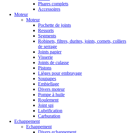
Phares complets
Accessoires
Moteur
Moteur
Pochette de joints
Ressorts
Segments
Robinets, filtres, durites, joints, cornets, colliers
de serrage
Joints papier
Visserie
Joints de culasse
Pistons
Lièges pour embrayage
Soupapes
Embiellage
Divers moteur
Pompe à huile
Roulement
Joint spi
Lubrification
Carburation
Echappement
Echappement
Divers echappement