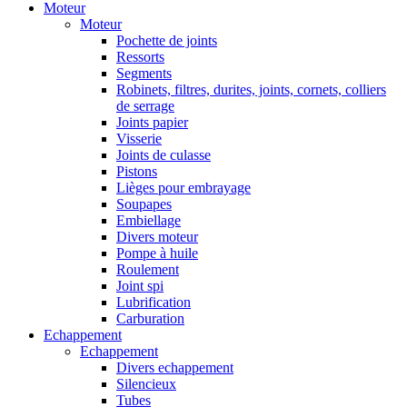
Moteur
Moteur
Pochette de joints
Ressorts
Segments
Robinets, filtres, durites, joints, cornets, colliers
de serrage
Joints papier
Visserie
Joints de culasse
Pistons
Lièges pour embrayage
Soupapes
Embiellage
Divers moteur
Pompe à huile
Roulement
Joint spi
Lubrification
Carburation
Echappement
Echappement
Divers echappement
Silencieux
Tubes