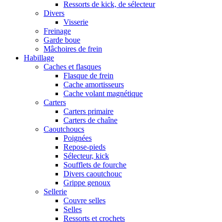
Ressorts de kick, de sélecteur
Divers
Visserie
Freinage
Garde boue
Mâchoires de frein
Habillage
Caches et flasques
Flasque de frein
Cache amortisseurs
Cache volant magnétique
Carters
Carters primaire
Carters de chaîne
Caoutchoucs
Poignées
Repose-pieds
Sélecteur, kick
Soufflets de fourche
Divers caoutchouc
Grippe genoux
Sellerie
Couvre selles
Selles
Ressorts et crochets