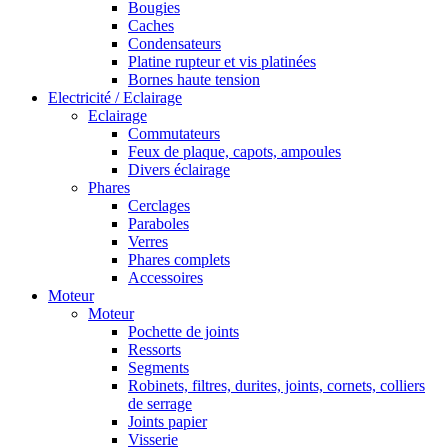
Bougies
Caches
Condensateurs
Platine rupteur et vis platinées
Bornes haute tension
Electricité / Eclairage
Eclairage
Commutateurs
Feux de plaque, capots, ampoules
Divers éclairage
Phares
Cerclages
Paraboles
Verres
Phares complets
Accessoires
Moteur
Moteur
Pochette de joints
Ressorts
Segments
Robinets, filtres, durites, joints, cornets, colliers
de serrage
Joints papier
Visserie