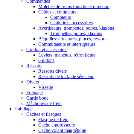
Commandes
Molettes de freins fourche et direction
Câbles et compteurs
Compteurs
Câblerie et accessoires
Avertisseurs: trompettes, poires, klaxons
Trompettes, poires, klaxons
Béquilles: armatures, pinces, ressorts
Commutateurs et interrupteurs
Guidon et accessoires
Leviers, manettes, rétroviseurs
Guidons
Ressorts
Ressorts divers
Ressorts de kick, de sélecteur
Divers
Visserie
Freinage
Garde boue
Mâchoires de frein
Habillage
Caches et flasques
Flasque de frein
Cache amortisseurs
Cache volant magnétique