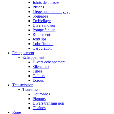
Joints de culasse
Pistons
Lièges pour embrayage
Soupapes
Embiellage
Divers moteur
Pompe à huile
Roulement
Joint spi
Lubrification
Carburation
Echappement
Echappement
Divers echappement
Silencieux
Tubes
Colliers
Ecrous
Transmission
Transmission
Couronnes
Pignons
Divers transmission
Chaînes
Roue