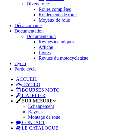
Divers roue
Roues complètes
Roulements de roue
Moyeux de roue
Décalcomanie
Documentation
Documentation
Revues techniques
Affiche
Livres
Revues du motocyclettiste
Cyclo
Partie cycle
ACCUEIL
CYCLO
BOURSES MOTO
L'ATELIER
SUR MESURE
Echappement
Rayons
Montage de roue
CONTACT
LE CATALOGUE