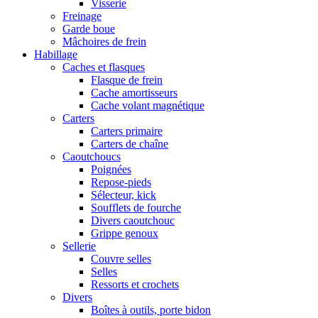
Visserie
Freinage
Garde boue
Mâchoires de frein
Habillage
Caches et flasques
Flasque de frein
Cache amortisseurs
Cache volant magnétique
Carters
Carters primaire
Carters de chaîne
Caoutchoucs
Poignées
Repose-pieds
Sélecteur, kick
Soufflets de fourche
Divers caoutchouc
Grippe genoux
Sellerie
Couvre selles
Selles
Ressorts et crochets
Divers
Boîtes à outils, porte bidon