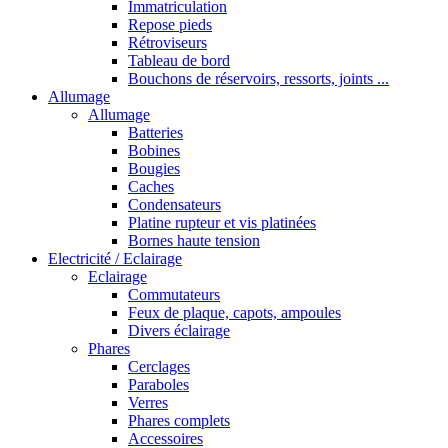
Immatriculation
Repose pieds
Rétroviseurs
Tableau de bord
Bouchons de réservoirs, ressorts, joints ...
Allumage
Allumage
Batteries
Bobines
Bougies
Caches
Condensateurs
Platine rupteur et vis platinées
Bornes haute tension
Electricité / Eclairage
Eclairage
Commutateurs
Feux de plaque, capots, ampoules
Divers éclairage
Phares
Cerclages
Paraboles
Verres
Phares complets
Accessoires