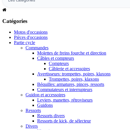
Catégories
Motos d'occasions
Pièces d'occasions
Partie cycle
Commandes
Molettes de freins fourche et direction
Câbles et compteurs
Compteurs
Câblerie et accessoires
Avertisseurs: trompettes, poires, klaxons
Trompettes, poires, klaxons
Béquilles: armatures, pinces, ressorts
Commutateurs et interrupteurs
Guidon et accessoires
Leviers, manettes, rétroviseurs
Guidons
Ressorts
Ressorts divers
Ressorts de kick, de sélecteur
Divers