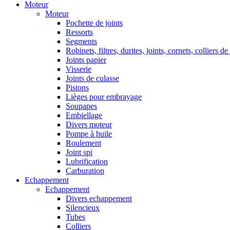
Moteur
Moteur
Pochette de joints
Ressorts
Segments
Robinets, filtres, durites, joints, cornets, colliers de
Joints papier
Visserie
Joints de culasse
Pistons
Lièges pour embrayage
Soupapes
Embiellage
Divers moteur
Pompe à huile
Roulement
Joint spi
Lubrification
Carburation
Echappement
Echappement
Divers echappement
Silencieux
Tubes
Colliers