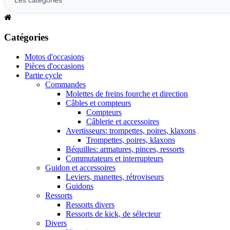
Catégories
Motos d'occasions
Pièces d'occasions
Partie cycle
Commandes
Molettes de freins fourche et direction
Câbles et compteurs
Compteurs
Câblerie et accessoires
Avertisseurs: trompettes, poires, klaxons
Trompettes, poires, klaxons
Béquilles: armatures, pinces, ressorts
Commutateurs et interrupteurs
Guidon et accessoires
Leviers, manettes, rétroviseurs
Guidons
Ressorts
Ressorts divers
Ressorts de kick, de sélecteur
Divers