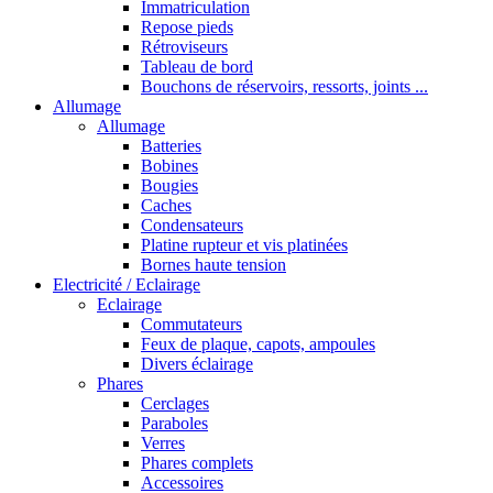
Immatriculation
Repose pieds
Rétroviseurs
Tableau de bord
Bouchons de réservoirs, ressorts, joints ...
Allumage
Allumage
Batteries
Bobines
Bougies
Caches
Condensateurs
Platine rupteur et vis platinées
Bornes haute tension
Electricité / Eclairage
Eclairage
Commutateurs
Feux de plaque, capots, ampoules
Divers éclairage
Phares
Cerclages
Paraboles
Verres
Phares complets
Accessoires