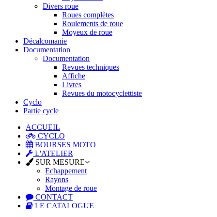
Divers roue
Roues complètes
Roulements de roue
Moyeux de roue
Décalcomanie
Documentation
Documentation
Revues techniques
Affiche
Livres
Revues du motocyclettiste
Cyclo
Partie cycle
ACCUEIL
CYCLO
BOURSES MOTO
L'ATELIER
SUR MESURE
Echappement
Rayons
Montage de roue
CONTACT
LE CATALOGUE