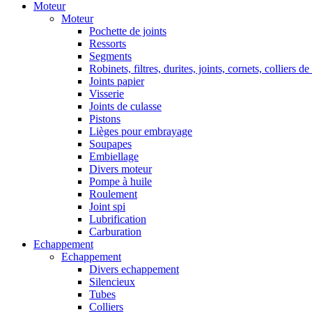
Moteur
Moteur
Pochette de joints
Ressorts
Segments
Robinets, filtres, durites, joints, cornets, colliers de
Joints papier
Visserie
Joints de culasse
Pistons
Lièges pour embrayage
Soupapes
Embiellage
Divers moteur
Pompe à huile
Roulement
Joint spi
Lubrification
Carburation
Echappement
Echappement
Divers echappement
Silencieux
Tubes
Colliers