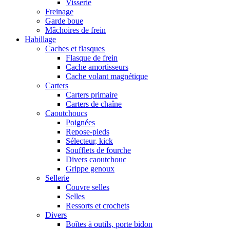
Visserie
Freinage
Garde boue
Mâchoires de frein
Habillage
Caches et flasques
Flasque de frein
Cache amortisseurs
Cache volant magnétique
Carters
Carters primaire
Carters de chaîne
Caoutchoucs
Poignées
Repose-pieds
Sélecteur, kick
Soufflets de fourche
Divers caoutchouc
Grippe genoux
Sellerie
Couvre selles
Selles
Ressorts et crochets
Divers
Boîtes à outils, porte bidon