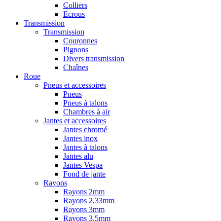
Colliers
Ecrous
Transmission
Transmission
Couronnes
Pignons
Divers transmission
Chaînes
Roue
Pneus et accessoires
Pneus
Pneus à talons
Chambres à air
Jantes et accessoires
Jantes chromé
Jantes inox
Jantes à talons
Jantes alu
Jantes Vespa
Fond de jante
Rayons
Rayons 2mm
Rayons 2,33mm
Rayons 3mm
Rayons 3,5mm