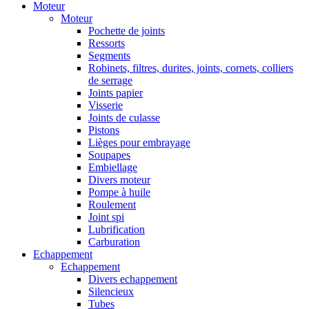
Moteur
Moteur
Pochette de joints
Ressorts
Segments
Robinets, filtres, durites, joints, cornets, colliers
de serrage
Joints papier
Visserie
Joints de culasse
Pistons
Lièges pour embrayage
Soupapes
Embiellage
Divers moteur
Pompe à huile
Roulement
Joint spi
Lubrification
Carburation
Echappement
Echappement
Divers echappement
Silencieux
Tubes