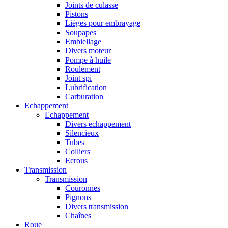
Joints de culasse
Pistons
Lièges pour embrayage
Soupapes
Embiellage
Divers moteur
Pompe à huile
Roulement
Joint spi
Lubrification
Carburation
Echappement
Echappement
Divers echappement
Silencieux
Tubes
Colliers
Ecrous
Transmission
Transmission
Couronnes
Pignons
Divers transmission
Chaînes
Roue