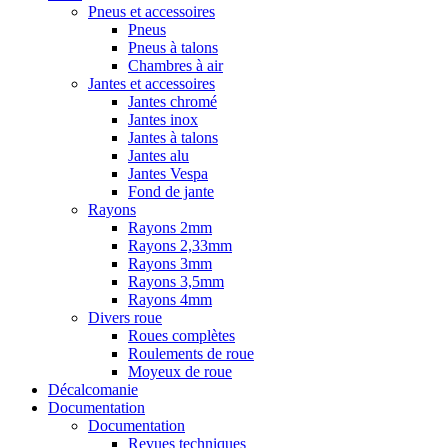
Pneus et accessoires
Pneus
Pneus à talons
Chambres à air
Jantes et accessoires
Jantes chromé
Jantes inox
Jantes à talons
Jantes alu
Jantes Vespa
Fond de jante
Rayons
Rayons 2mm
Rayons 2,33mm
Rayons 3mm
Rayons 3,5mm
Rayons 4mm
Divers roue
Roues complètes
Roulements de roue
Moyeux de roue
Décalcomanie
Documentation
Documentation
Revues techniques