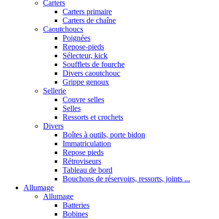
Carters
Carters primaire
Carters de chaîne
Caoutchoucs
Poignées
Repose-pieds
Sélecteur, kick
Soufflets de fourche
Divers caoutchouc
Grippe genoux
Sellerie
Couvre selles
Selles
Ressorts et crochets
Divers
Boîtes à outils, porte bidon
Immatriculation
Repose pieds
Rétroviseurs
Tableau de bord
Bouchons de réservoirs, ressorts, joints ...
Allumage
Allumage
Batteries
Bobines