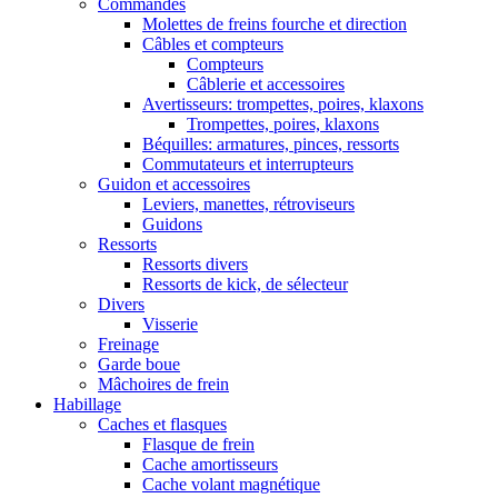
Commandes
Molettes de freins fourche et direction
Câbles et compteurs
Compteurs
Câblerie et accessoires
Avertisseurs: trompettes, poires, klaxons
Trompettes, poires, klaxons
Béquilles: armatures, pinces, ressorts
Commutateurs et interrupteurs
Guidon et accessoires
Leviers, manettes, rétroviseurs
Guidons
Ressorts
Ressorts divers
Ressorts de kick, de sélecteur
Divers
Visserie
Freinage
Garde boue
Mâchoires de frein
Habillage
Caches et flasques
Flasque de frein
Cache amortisseurs
Cache volant magnétique