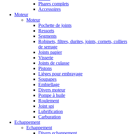
Phares complets
Accessoires
Moteur
Moteur
Pochette de joints
Ressorts
Segments
Robinets, filtres, durites, joints, cornets, colliers
de serrage
Joints papier
Visserie
Joints de culasse
Pistons
Lièges pour embrayage
Soupapes
Embiellage
Divers moteur
Pompe à huile
Roulement
Joint spi
Lubrification
Carburation
Echappement
Echappement
Divers echappement