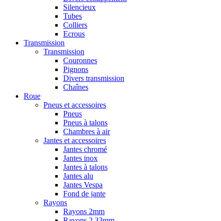
Silencieux
Tubes
Colliers
Ecrous
Transmission
Transmission
Couronnes
Pignons
Divers transmission
Chaînes
Roue
Pneus et accessoires
Pneus
Pneus à talons
Chambres à air
Jantes et accessoires
Jantes chromé
Jantes inox
Jantes à talons
Jantes alu
Jantes Vespa
Fond de jante
Rayons
Rayons 2mm
Rayons 2,33mm