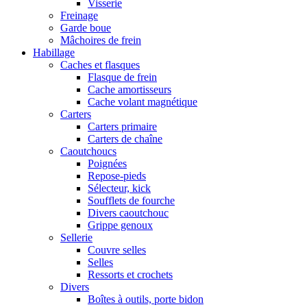
Visserie
Freinage
Garde boue
Mâchoires de frein
Habillage
Caches et flasques
Flasque de frein
Cache amortisseurs
Cache volant magnétique
Carters
Carters primaire
Carters de chaîne
Caoutchoucs
Poignées
Repose-pieds
Sélecteur, kick
Soufflets de fourche
Divers caoutchouc
Grippe genoux
Sellerie
Couvre selles
Selles
Ressorts et crochets
Divers
Boîtes à outils, porte bidon