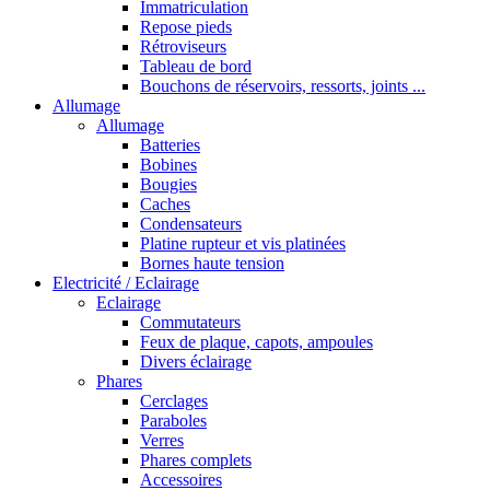
Immatriculation
Repose pieds
Rétroviseurs
Tableau de bord
Bouchons de réservoirs, ressorts, joints ...
Allumage
Allumage
Batteries
Bobines
Bougies
Caches
Condensateurs
Platine rupteur et vis platinées
Bornes haute tension
Electricité / Eclairage
Eclairage
Commutateurs
Feux de plaque, capots, ampoules
Divers éclairage
Phares
Cerclages
Paraboles
Verres
Phares complets
Accessoires