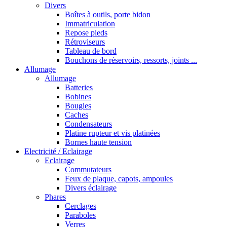
Divers
Boîtes à outils, porte bidon
Immatriculation
Repose pieds
Rétroviseurs
Tableau de bord
Bouchons de réservoirs, ressorts, joints ...
Allumage
Allumage
Batteries
Bobines
Bougies
Caches
Condensateurs
Platine rupteur et vis platinées
Bornes haute tension
Electricité / Eclairage
Eclairage
Commutateurs
Feux de plaque, capots, ampoules
Divers éclairage
Phares
Cerclages
Paraboles
Verres