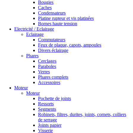
Bougies
Caches
Condensateurs
Platine rupteur et vis platinées
Bornes haute tension
Electricité / Eclairage
Eclairage
Commutateurs
Feux de plaque, capots, ampoules
Divers éclairage
Phares
Cerclages
Paraboles
Verres
Phares complets
Accessoires
Moteur
Moteur
Pochette de joints
Ressorts
Segments
Robinets, filtres, durites, joints, cornets, colliers
de serrage
Joints papier
Visserie