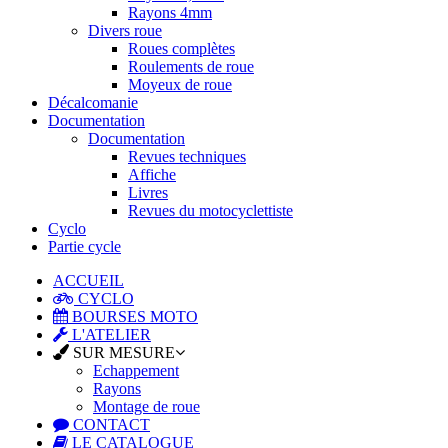
Rayons 4mm
Divers roue
Roues complètes
Roulements de roue
Moyeux de roue
Décalcomanie
Documentation
Documentation
Revues techniques
Affiche
Livres
Revues du motocyclettiste
Cyclo
Partie cycle
ACCUEIL
CYCLO
BOURSES MOTO
L'ATELIER
SUR MESURE
Echappement
Rayons
Montage de roue
CONTACT
LE CATALOGUE