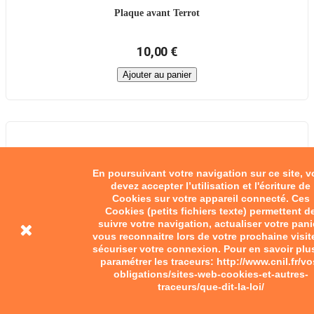
Plaque avant Terrot
10,00 €
Ajouter au panier
En poursuivant votre navigation sur ce site, 
devez accepter l’utilisation et l'écriture de
Cookies sur votre appareil connecté. Ces
Cookies (petits fichiers texte) permettent d
suivre votre navigation, actualiser votre pani
vous reconnaitre lors de votre prochaine visit
sécuriser votre connexion. Pour en savoir plu
paramétrer les traceurs: http://www.cnil.fr/vo
obligations/sites-web-cookies-et-autres-
traceurs/que-dit-la-loi/