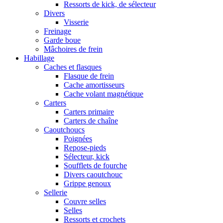
Ressorts de kick, de sélecteur
Divers
Visserie
Freinage
Garde boue
Mâchoires de frein
Habillage
Caches et flasques
Flasque de frein
Cache amortisseurs
Cache volant magnétique
Carters
Carters primaire
Carters de chaîne
Caoutchoucs
Poignées
Repose-pieds
Sélecteur, kick
Soufflets de fourche
Divers caoutchouc
Grippe genoux
Sellerie
Couvre selles
Selles
Ressorts et crochets