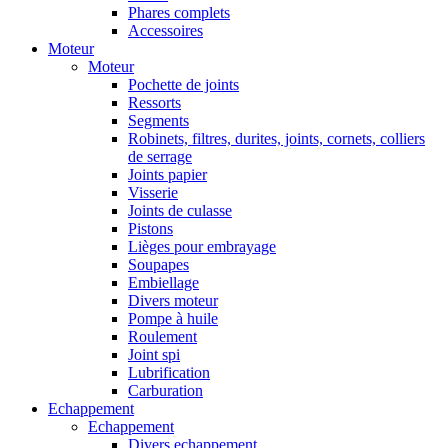
Phares complets
Accessoires
Moteur
Moteur
Pochette de joints
Ressorts
Segments
Robinets, filtres, durites, joints, cornets, colliers
de serrage
Joints papier
Visserie
Joints de culasse
Pistons
Lièges pour embrayage
Soupapes
Embiellage
Divers moteur
Pompe à huile
Roulement
Joint spi
Lubrification
Carburation
Echappement
Echappement
Divers echappement