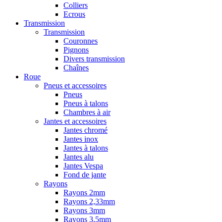
Colliers
Ecrous
Transmission
Transmission
Couronnes
Pignons
Divers transmission
Chaînes
Roue
Pneus et accessoires
Pneus
Pneus à talons
Chambres à air
Jantes et accessoires
Jantes chromé
Jantes inox
Jantes à talons
Jantes alu
Jantes Vespa
Fond de jante
Rayons
Rayons 2mm
Rayons 2,33mm
Rayons 3mm
Rayons 3,5mm