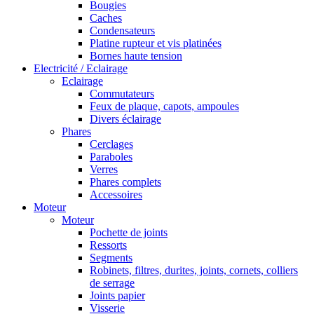
Bougies
Caches
Condensateurs
Platine rupteur et vis platinées
Bornes haute tension
Electricité / Eclairage
Eclairage
Commutateurs
Feux de plaque, capots, ampoules
Divers éclairage
Phares
Cerclages
Paraboles
Verres
Phares complets
Accessoires
Moteur
Moteur
Pochette de joints
Ressorts
Segments
Robinets, filtres, durites, joints, cornets, colliers
de serrage
Joints papier
Visserie