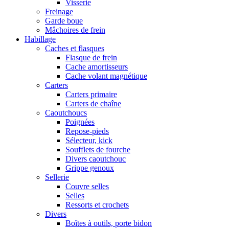
Visserie
Freinage
Garde boue
Mâchoires de frein
Habillage
Caches et flasques
Flasque de frein
Cache amortisseurs
Cache volant magnétique
Carters
Carters primaire
Carters de chaîne
Caoutchoucs
Poignées
Repose-pieds
Sélecteur, kick
Soufflets de fourche
Divers caoutchouc
Grippe genoux
Sellerie
Couvre selles
Selles
Ressorts et crochets
Divers
Boîtes à outils, porte bidon