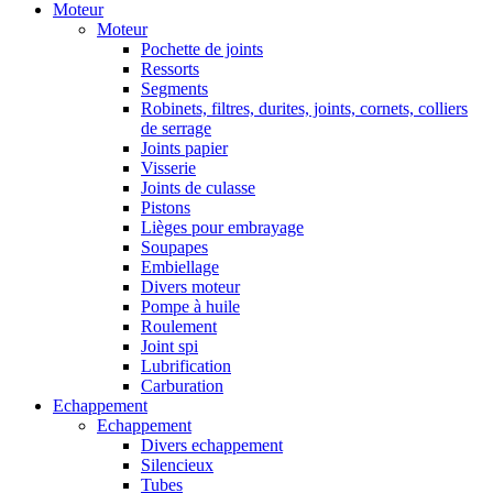
Moteur
Moteur
Pochette de joints
Ressorts
Segments
Robinets, filtres, durites, joints, cornets, colliers
de serrage
Joints papier
Visserie
Joints de culasse
Pistons
Lièges pour embrayage
Soupapes
Embiellage
Divers moteur
Pompe à huile
Roulement
Joint spi
Lubrification
Carburation
Echappement
Echappement
Divers echappement
Silencieux
Tubes