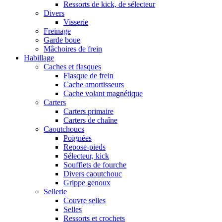
Ressorts de kick, de sélecteur
Divers
Visserie
Freinage
Garde boue
Mâchoires de frein
Habillage
Caches et flasques
Flasque de frein
Cache amortisseurs
Cache volant magnétique
Carters
Carters primaire
Carters de chaîne
Caoutchoucs
Poignées
Repose-pieds
Sélecteur, kick
Soufflets de fourche
Divers caoutchouc
Grippe genoux
Sellerie
Couvre selles
Selles
Ressorts et crochets