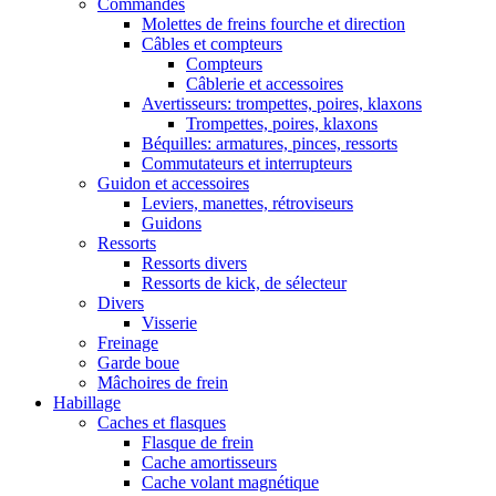
Commandes
Molettes de freins fourche et direction
Câbles et compteurs
Compteurs
Câblerie et accessoires
Avertisseurs: trompettes, poires, klaxons
Trompettes, poires, klaxons
Béquilles: armatures, pinces, ressorts
Commutateurs et interrupteurs
Guidon et accessoires
Leviers, manettes, rétroviseurs
Guidons
Ressorts
Ressorts divers
Ressorts de kick, de sélecteur
Divers
Visserie
Freinage
Garde boue
Mâchoires de frein
Habillage
Caches et flasques
Flasque de frein
Cache amortisseurs
Cache volant magnétique