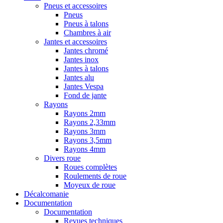
Pneus et accessoires
Pneus
Pneus à talons
Chambres à air
Jantes et accessoires
Jantes chromé
Jantes inox
Jantes à talons
Jantes alu
Jantes Vespa
Fond de jante
Rayons
Rayons 2mm
Rayons 2,33mm
Rayons 3mm
Rayons 3,5mm
Rayons 4mm
Divers roue
Roues complètes
Roulements de roue
Moyeux de roue
Décalcomanie
Documentation
Documentation
Revues techniques