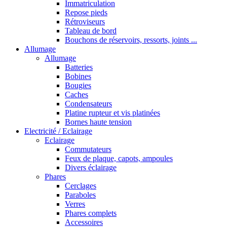
Immatriculation
Repose pieds
Rétroviseurs
Tableau de bord
Bouchons de réservoirs, ressorts, joints ...
Allumage
Allumage
Batteries
Bobines
Bougies
Caches
Condensateurs
Platine rupteur et vis platinées
Bornes haute tension
Electricité / Eclairage
Eclairage
Commutateurs
Feux de plaque, capots, ampoules
Divers éclairage
Phares
Cerclages
Paraboles
Verres
Phares complets
Accessoires