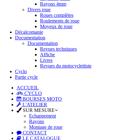
Rayons 4mm
Divers roue
Roues complètes
Roulements de roue
Moyeux de roue
Décalcomanie
Documentation
Documentation
Revues techniques
Affiche
Livres
Revues du motocyclettiste
Cyclo
Partie cycle
ACCUEIL
CYCLO
BOURSES MOTO
L'ATELIER
SUR MESURE
Echappement
Rayons
Montage de roue
CONTACT
LE CATALOGUE