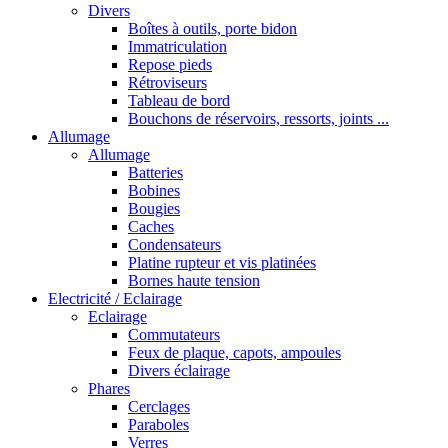
Divers
Boîtes à outils, porte bidon
Immatriculation
Repose pieds
Rétroviseurs
Tableau de bord
Bouchons de réservoirs, ressorts, joints ...
Allumage
Allumage
Batteries
Bobines
Bougies
Caches
Condensateurs
Platine rupteur et vis platinées
Bornes haute tension
Electricité / Eclairage
Eclairage
Commutateurs
Feux de plaque, capots, ampoules
Divers éclairage
Phares
Cerclages
Paraboles
Verres