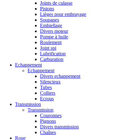
Joints de culasse
Pistons
Lièges pour embrayage
Soupapes
Embiellage
Divers moteur
Pompe à huile
Roulement
Joint spi
Lubrification
Carburation
Echappement
Echappement
Divers echappement
Silencieux
Tubes
Colliers
Ecrous
Transmission
Transmission
Couronnes
Pignons
Divers transmission
Chaînes
Roue