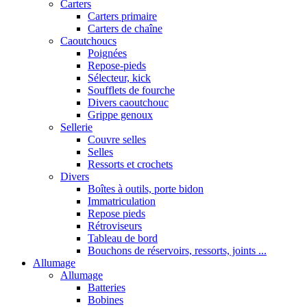
Carters
Carters primaire
Carters de chaîne
Caoutchoucs
Poignées
Repose-pieds
Sélecteur, kick
Soufflets de fourche
Divers caoutchouc
Grippe genoux
Sellerie
Couvre selles
Selles
Ressorts et crochets
Divers
Boîtes à outils, porte bidon
Immatriculation
Repose pieds
Rétroviseurs
Tableau de bord
Bouchons de réservoirs, ressorts, joints ...
Allumage
Allumage
Batteries
Bobines