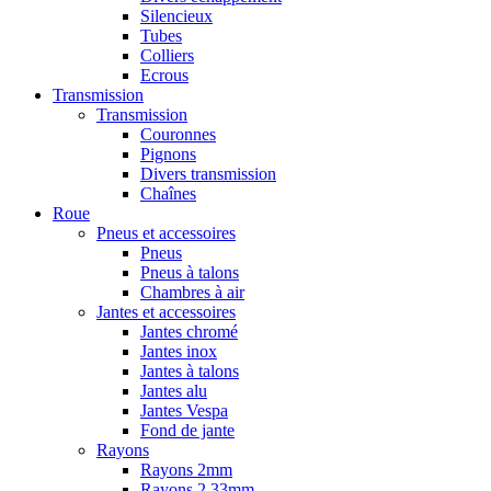
Silencieux
Tubes
Colliers
Ecrous
Transmission
Transmission
Couronnes
Pignons
Divers transmission
Chaînes
Roue
Pneus et accessoires
Pneus
Pneus à talons
Chambres à air
Jantes et accessoires
Jantes chromé
Jantes inox
Jantes à talons
Jantes alu
Jantes Vespa
Fond de jante
Rayons
Rayons 2mm
Rayons 2,33mm