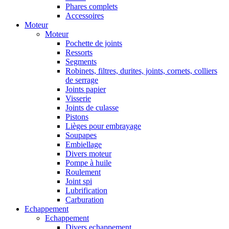
Phares complets
Accessoires
Moteur
Moteur
Pochette de joints
Ressorts
Segments
Robinets, filtres, durites, joints, cornets, colliers
de serrage
Joints papier
Visserie
Joints de culasse
Pistons
Lièges pour embrayage
Soupapes
Embiellage
Divers moteur
Pompe à huile
Roulement
Joint spi
Lubrification
Carburation
Echappement
Echappement
Divers echappement