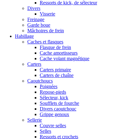
Ressorts de kick, de sélecteur
Divers
Visserie
Freinage
Garde boue
Mâchoires de frein
Habillage
Caches et flasques
Flasque de frein
Cache amortisseurs
Cache volant magnétique
Carters
Carters primaire
Carters de chaîne
Caoutchoucs
Poignées
Repose-pieds
Sélecteur, kick
Soufflets de fourche
Divers caoutchouc
Grippe genoux
Sellerie
Couvre selles
Selles
Ressorts et crochets