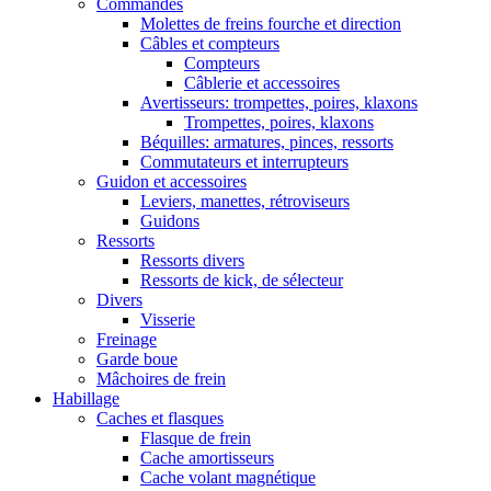
Commandes
Molettes de freins fourche et direction
Câbles et compteurs
Compteurs
Câblerie et accessoires
Avertisseurs: trompettes, poires, klaxons
Trompettes, poires, klaxons
Béquilles: armatures, pinces, ressorts
Commutateurs et interrupteurs
Guidon et accessoires
Leviers, manettes, rétroviseurs
Guidons
Ressorts
Ressorts divers
Ressorts de kick, de sélecteur
Divers
Visserie
Freinage
Garde boue
Mâchoires de frein
Habillage
Caches et flasques
Flasque de frein
Cache amortisseurs
Cache volant magnétique