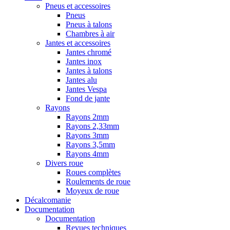
Pneus et accessoires
Pneus
Pneus à talons
Chambres à air
Jantes et accessoires
Jantes chromé
Jantes inox
Jantes à talons
Jantes alu
Jantes Vespa
Fond de jante
Rayons
Rayons 2mm
Rayons 2,33mm
Rayons 3mm
Rayons 3,5mm
Rayons 4mm
Divers roue
Roues complètes
Roulements de roue
Moyeux de roue
Décalcomanie
Documentation
Documentation
Revues techniques