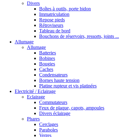
Divers
Boîtes à outils, porte bidon
Immatriculation
Repose pieds
Rétroviseurs
Tableau de bord
Bouchons de réservoirs, ressorts, joints ...
Allumage
Allumage
Batteries
Bobines
Bougies
Caches
Condensateurs
Bornes haute tension
Platine rupteur et vis platinées
Electricité / Eclairage
Eclairage
Commutateurs
Feux de plaque, capots, ampoules
Divers éclairage
Phares
Cerclages
Paraboles
Verres