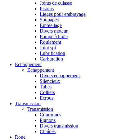
Joints de culasse
Pistons
Lièges pour embrayage
Soupapes
Embiellage
Divers moteur
Pompe à huile
Roulement
Joint spi
Lubrification
Carburation
Echappement
Echappement
Divers echappement
Silencieux
Tubes
Colliers
Ecrous
Transmission
Transmission
Couronnes
Pignons
Divers transmission
Chaînes
Roue