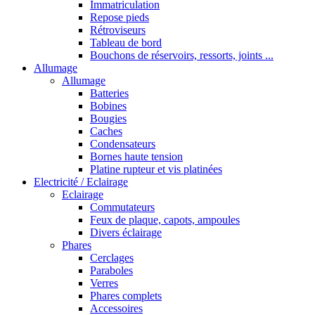
Immatriculation
Repose pieds
Rétroviseurs
Tableau de bord
Bouchons de réservoirs, ressorts, joints ...
Allumage
Allumage
Batteries
Bobines
Bougies
Caches
Condensateurs
Bornes haute tension
Platine rupteur et vis platinées
Electricité / Eclairage
Eclairage
Commutateurs
Feux de plaque, capots, ampoules
Divers éclairage
Phares
Cerclages
Paraboles
Verres
Phares complets
Accessoires