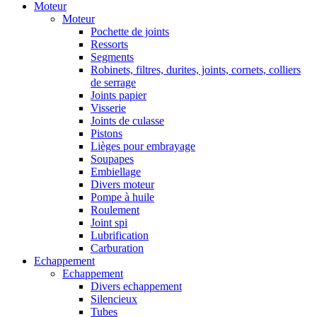
Moteur
Moteur
Pochette de joints
Ressorts
Segments
Robinets, filtres, durites, joints, cornets, colliers
de serrage
Joints papier
Visserie
Joints de culasse
Pistons
Lièges pour embrayage
Soupapes
Embiellage
Divers moteur
Pompe à huile
Roulement
Joint spi
Lubrification
Carburation
Echappement
Echappement
Divers echappement
Silencieux
Tubes