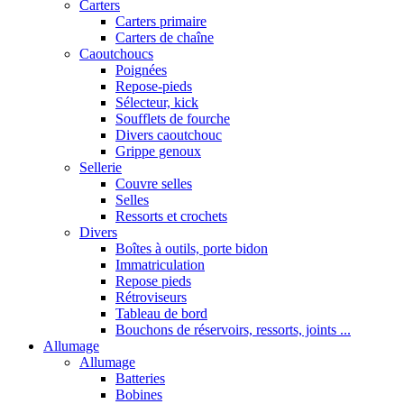
Carters
Carters primaire
Carters de chaîne
Caoutchoucs
Poignées
Repose-pieds
Sélecteur, kick
Soufflets de fourche
Divers caoutchouc
Grippe genoux
Sellerie
Couvre selles
Selles
Ressorts et crochets
Divers
Boîtes à outils, porte bidon
Immatriculation
Repose pieds
Rétroviseurs
Tableau de bord
Bouchons de réservoirs, ressorts, joints ...
Allumage
Allumage
Batteries
Bobines