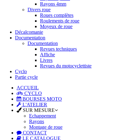
Rayons 4mm
Divers roue
Roues complètes
Roulements de roue
Moyeux de roue
Décalcomanie
Documentation
Documentation
Revues techniques
Affiche
Livres
Revues du motocyclettiste
Cyclo
Partie cycle
ACCUEIL
CYCLO
BOURSES MOTO
L'ATELIER
SUR MESURE
Echappement
Rayons
Montage de roue
CONTACT
LE CATALOGUE