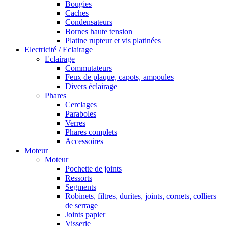
Bougies
Caches
Condensateurs
Bornes haute tension
Platine rupteur et vis platinées
Electricité / Eclairage
Eclairage
Commutateurs
Feux de plaque, capots, ampoules
Divers éclairage
Phares
Cerclages
Paraboles
Verres
Phares complets
Accessoires
Moteur
Moteur
Pochette de joints
Ressorts
Segments
Robinets, filtres, durites, joints, cornets, colliers
de serrage
Joints papier
Visserie