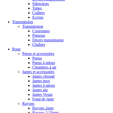
Silencieux
Tubes
Colliers
Ecrous
Transmission
Transmission
Couronnes
Pignons
Divers transmission
Chaînes
Roue
Pneus et accessoires
Pneus
Pneus à talons
Chambres à air
Jantes et accessoires
Jantes chromé
Jantes inox
Jantes à talons
Jantes alu
Jantes Vespa
Fond de jante
Rayons
Rayons 2mm
Rayons 2,33mm