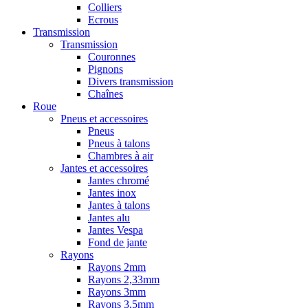
Colliers
Ecrous
Transmission
Transmission
Couronnes
Pignons
Divers transmission
Chaînes
Roue
Pneus et accessoires
Pneus
Pneus à talons
Chambres à air
Jantes et accessoires
Jantes chromé
Jantes inox
Jantes à talons
Jantes alu
Jantes Vespa
Fond de jante
Rayons
Rayons 2mm
Rayons 2,33mm
Rayons 3mm
Rayons 3,5mm