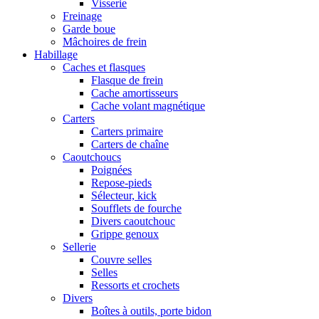
Visserie
Freinage
Garde boue
Mâchoires de frein
Habillage
Caches et flasques
Flasque de frein
Cache amortisseurs
Cache volant magnétique
Carters
Carters primaire
Carters de chaîne
Caoutchoucs
Poignées
Repose-pieds
Sélecteur, kick
Soufflets de fourche
Divers caoutchouc
Grippe genoux
Sellerie
Couvre selles
Selles
Ressorts et crochets
Divers
Boîtes à outils, porte bidon