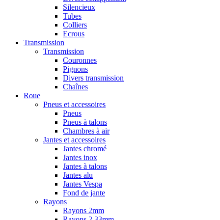
Silencieux
Tubes
Colliers
Ecrous
Transmission
Transmission
Couronnes
Pignons
Divers transmission
Chaînes
Roue
Pneus et accessoires
Pneus
Pneus à talons
Chambres à air
Jantes et accessoires
Jantes chromé
Jantes inox
Jantes à talons
Jantes alu
Jantes Vespa
Fond de jante
Rayons
Rayons 2mm
Rayons 2,33mm