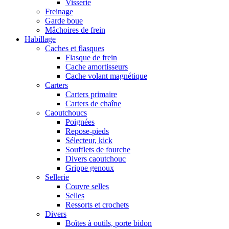
Visserie
Freinage
Garde boue
Mâchoires de frein
Habillage
Caches et flasques
Flasque de frein
Cache amortisseurs
Cache volant magnétique
Carters
Carters primaire
Carters de chaîne
Caoutchoucs
Poignées
Repose-pieds
Sélecteur, kick
Soufflets de fourche
Divers caoutchouc
Grippe genoux
Sellerie
Couvre selles
Selles
Ressorts et crochets
Divers
Boîtes à outils, porte bidon