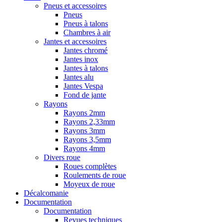
Pneus et accessoires
Pneus
Pneus à talons
Chambres à air
Jantes et accessoires
Jantes chromé
Jantes inox
Jantes à talons
Jantes alu
Jantes Vespa
Fond de jante
Rayons
Rayons 2mm
Rayons 2,33mm
Rayons 3mm
Rayons 3,5mm
Rayons 4mm
Divers roue
Roues complètes
Roulements de roue
Moyeux de roue
Décalcomanie
Documentation
Documentation
Revues techniques