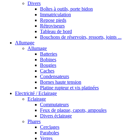
Divers
Boîtes à outils, porte bidon
Immatriculation
Repose pieds
Rétroviseurs
Tableau de bord
Bouchons de réservoirs, ressorts, joints ...
Allumage
Allumage
Batteries
Bobines
Bougies
Caches
Condensateurs
Bornes haute tension
Platine rupteur et vis platinées
Electricité / Eclairage
Eclairage
Commutateurs
Feux de plaque, capots, ampoules
Divers éclairage
Phares
Cerclages
Paraboles
Verres