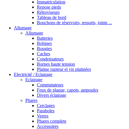
Immatriculation
Repose pieds
Rétroviseurs
Tableau de bord
Bouchons de réservoirs, ressorts, joints ...
Allumage
Allumage
Batteries
Bobines
Bougies
Caches
Condensateurs
Bornes haute tension
Platine rupteur et vis platinées
Electricité / Eclairage
Eclairage
Commutateurs
Feux de plaque, capots, ampoules
Divers éclairage
Phares
Cerclages
Paraboles
Verres
Phares complets
Accessoires