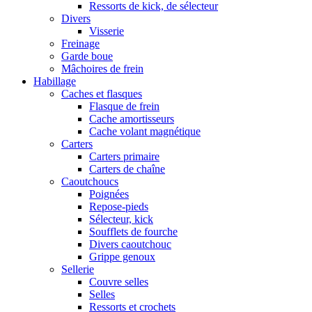
Ressorts de kick, de sélecteur
Divers
Visserie
Freinage
Garde boue
Mâchoires de frein
Habillage
Caches et flasques
Flasque de frein
Cache amortisseurs
Cache volant magnétique
Carters
Carters primaire
Carters de chaîne
Caoutchoucs
Poignées
Repose-pieds
Sélecteur, kick
Soufflets de fourche
Divers caoutchouc
Grippe genoux
Sellerie
Couvre selles
Selles
Ressorts et crochets