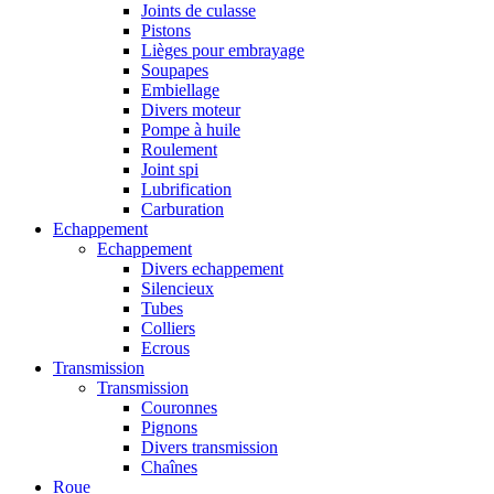
Joints de culasse
Pistons
Lièges pour embrayage
Soupapes
Embiellage
Divers moteur
Pompe à huile
Roulement
Joint spi
Lubrification
Carburation
Echappement
Echappement
Divers echappement
Silencieux
Tubes
Colliers
Ecrous
Transmission
Transmission
Couronnes
Pignons
Divers transmission
Chaînes
Roue