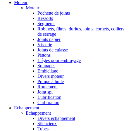
Moteur
Moteur
Pochette de joints
Ressorts
Segments
Robinets, filtres, durites, joints, cornets, colliers
de serrage
Joints papier
Visserie
Joints de culasse
Pistons
Lièges pour embrayage
Soupapes
Embiellage
Divers moteur
Pompe à huile
Roulement
Joint spi
Lubrification
Carburation
Echappement
Echappement
Divers echappement
Silencieux
Tubes