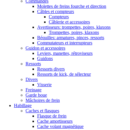
Commandes
Molettes de freins fourche et direction
Câbles et compteurs
Compteurs
Câblerie et accessoires
Avertisseurs: trompettes, poires, klaxons
Trompettes, poires, klaxons
Béquilles: armatures, pinces, ressorts
Commutateurs et interrupteurs
Guidon et accessoires
Leviers, manettes, rétroviseurs
Guidons
Ressorts
Ressorts divers
Ressorts de kick, de sélecteur
Divers
Visserie
Freinage
Garde boue
Mâchoires de frein
Habillage
Caches et flasques
Flasque de frein
Cache amortisseurs
Cache volant magnétique