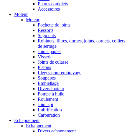
Phares complets
Accessoires
Moteur
Moteur
Pochette de joints
Ressorts
Segments
Robinets, filtres, durites, joints, cornets, colliers
de serrage
Joints papier
Visserie
Joints de culasse
Pistons
Lièges pour embrayage
Soupapes
Embiellage
Divers moteur
Pompe à huile
Roulement
Joint spi
Lubrification
Carburation
Echappement
Echappement
Divers echappement