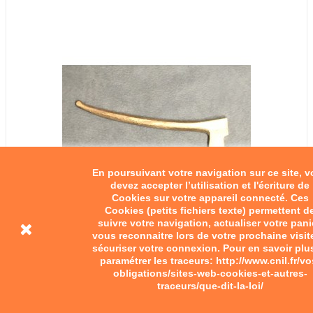
En poursuivant votre navigation sur ce site, 
devez accepter l’utilisation et l'écriture de
Cookies sur votre appareil connecté. Ces
Cookies (petits fichiers texte) permettent d
suivre votre navigation, actualiser votre pani
vous reconnaitre lors de votre prochaine visit
sécuriser votre connexion. Pour en savoir plu
Leviers SAKER
paramétrer les traceurs: http://www.cnil.fr/vo
obligations/sites-web-cookies-et-autres-
traceurs/que-dit-la-loi/
50,00 €