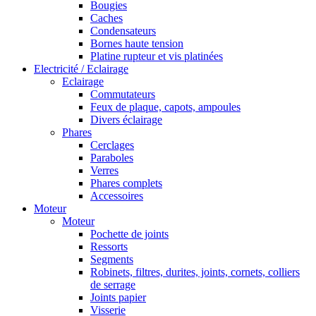
Bougies
Caches
Condensateurs
Bornes haute tension
Platine rupteur et vis platinées
Electricité / Eclairage
Eclairage
Commutateurs
Feux de plaque, capots, ampoules
Divers éclairage
Phares
Cerclages
Paraboles
Verres
Phares complets
Accessoires
Moteur
Moteur
Pochette de joints
Ressorts
Segments
Robinets, filtres, durites, joints, cornets, colliers
de serrage
Joints papier
Visserie