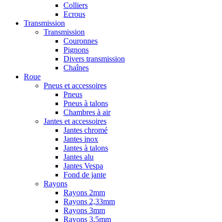
Colliers
Ecrous
Transmission
Transmission
Couronnes
Pignons
Divers transmission
Chaînes
Roue
Pneus et accessoires
Pneus
Pneus à talons
Chambres à air
Jantes et accessoires
Jantes chromé
Jantes inox
Jantes à talons
Jantes alu
Jantes Vespa
Fond de jante
Rayons
Rayons 2mm
Rayons 2,33mm
Rayons 3mm
Rayons 3,5mm