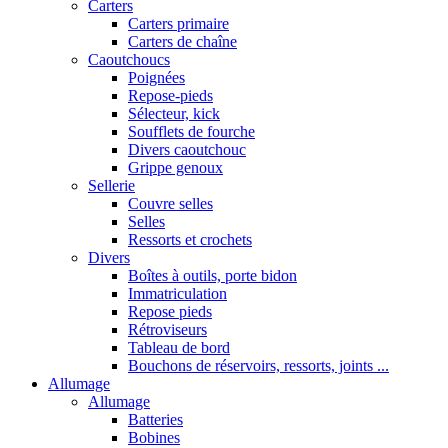
Carters
Carters primaire
Carters de chaîne
Caoutchoucs
Poignées
Repose-pieds
Sélecteur, kick
Soufflets de fourche
Divers caoutchouc
Grippe genoux
Sellerie
Couvre selles
Selles
Ressorts et crochets
Divers
Boîtes à outils, porte bidon
Immatriculation
Repose pieds
Rétroviseurs
Tableau de bord
Bouchons de réservoirs, ressorts, joints ...
Allumage
Allumage
Batteries
Bobines