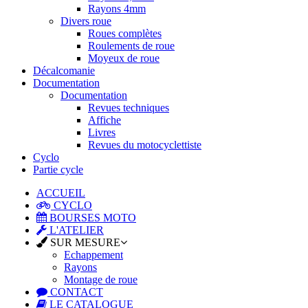
Rayons 4mm
Divers roue
Roues complètes
Roulements de roue
Moyeux de roue
Décalcomanie
Documentation
Documentation
Revues techniques
Affiche
Livres
Revues du motocyclettiste
Cyclo
Partie cycle
ACCUEIL
CYCLO
BOURSES MOTO
L'ATELIER
SUR MESURE
Echappement
Rayons
Montage de roue
CONTACT
LE CATALOGUE