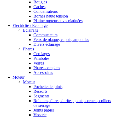
Bougies
Caches
Condensateurs
Bornes haute tension
Platine rupteur et vis platinées
Electricité / Eclairage
Eclairage
Commutateurs
Feux de plaque, capots, ampoules
Divers éclairage
Phares
Cerclages
Paraboles
Verres
Phares complets
Accessoires
Moteur
Moteur
Pochette de joints
Ressorts
Segments
Robinets, filtres, durites, joints, cornets, colliers
de serrage
Joints papier
Visserie