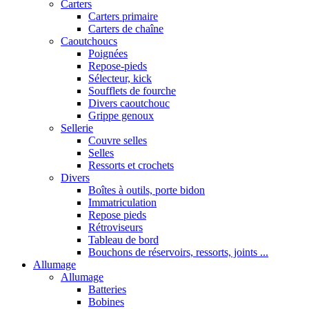
Carters
Carters primaire
Carters de chaîne
Caoutchoucs
Poignées
Repose-pieds
Sélecteur, kick
Soufflets de fourche
Divers caoutchouc
Grippe genoux
Sellerie
Couvre selles
Selles
Ressorts et crochets
Divers
Boîtes à outils, porte bidon
Immatriculation
Repose pieds
Rétroviseurs
Tableau de bord
Bouchons de réservoirs, ressorts, joints ...
Allumage
Allumage
Batteries
Bobines