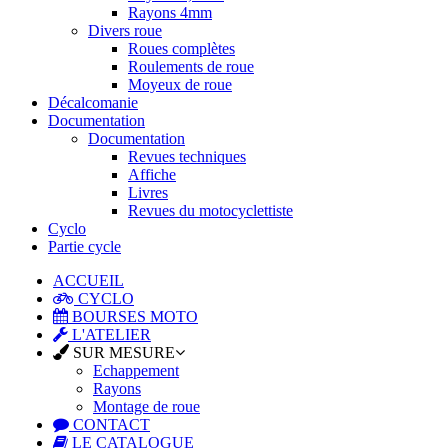
Rayons 4mm
Divers roue
Roues complètes
Roulements de roue
Moyeux de roue
Décalcomanie
Documentation
Documentation
Revues techniques
Affiche
Livres
Revues du motocyclettiste
Cyclo
Partie cycle
ACCUEIL
CYCLO
BOURSES MOTO
L'ATELIER
SUR MESURE
Echappement
Rayons
Montage de roue
CONTACT
LE CATALOGUE