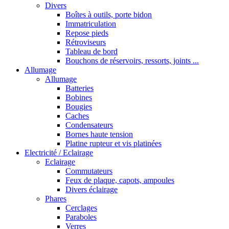
Divers
Boîtes à outils, porte bidon
Immatriculation
Repose pieds
Rétroviseurs
Tableau de bord
Bouchons de réservoirs, ressorts, joints ...
Allumage
Allumage
Batteries
Bobines
Bougies
Caches
Condensateurs
Bornes haute tension
Platine rupteur et vis platinées
Electricité / Eclairage
Eclairage
Commutateurs
Feux de plaque, capots, ampoules
Divers éclairage
Phares
Cerclages
Paraboles
Verres