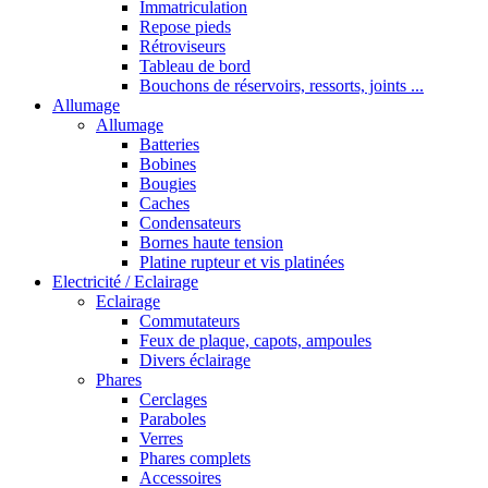
Immatriculation
Repose pieds
Rétroviseurs
Tableau de bord
Bouchons de réservoirs, ressorts, joints ...
Allumage
Allumage
Batteries
Bobines
Bougies
Caches
Condensateurs
Bornes haute tension
Platine rupteur et vis platinées
Electricité / Eclairage
Eclairage
Commutateurs
Feux de plaque, capots, ampoules
Divers éclairage
Phares
Cerclages
Paraboles
Verres
Phares complets
Accessoires