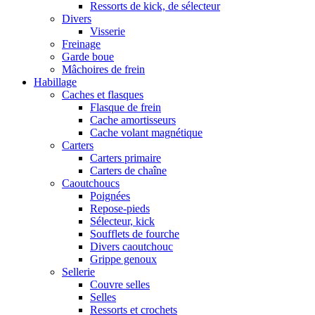
Ressorts de kick, de sélecteur
Divers
Visserie
Freinage
Garde boue
Mâchoires de frein
Habillage
Caches et flasques
Flasque de frein
Cache amortisseurs
Cache volant magnétique
Carters
Carters primaire
Carters de chaîne
Caoutchoucs
Poignées
Repose-pieds
Sélecteur, kick
Soufflets de fourche
Divers caoutchouc
Grippe genoux
Sellerie
Couvre selles
Selles
Ressorts et crochets