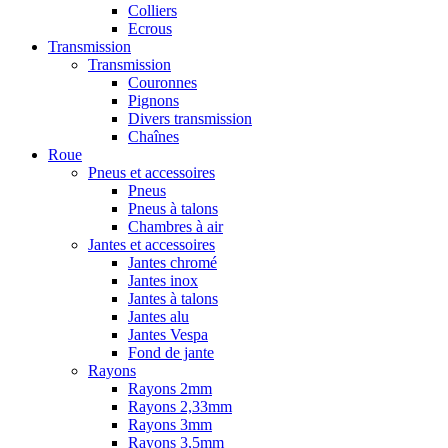
Colliers
Ecrous
Transmission
Transmission
Couronnes
Pignons
Divers transmission
Chaînes
Roue
Pneus et accessoires
Pneus
Pneus à talons
Chambres à air
Jantes et accessoires
Jantes chromé
Jantes inox
Jantes à talons
Jantes alu
Jantes Vespa
Fond de jante
Rayons
Rayons 2mm
Rayons 2,33mm
Rayons 3mm
Rayons 3,5mm