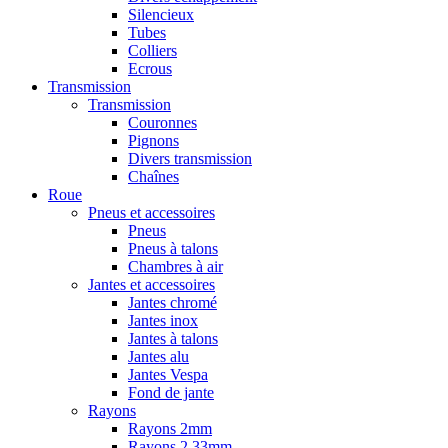
Silencieux
Tubes
Colliers
Ecrous
Transmission
Transmission
Couronnes
Pignons
Divers transmission
Chaînes
Roue
Pneus et accessoires
Pneus
Pneus à talons
Chambres à air
Jantes et accessoires
Jantes chromé
Jantes inox
Jantes à talons
Jantes alu
Jantes Vespa
Fond de jante
Rayons
Rayons 2mm
Rayons 2,33mm