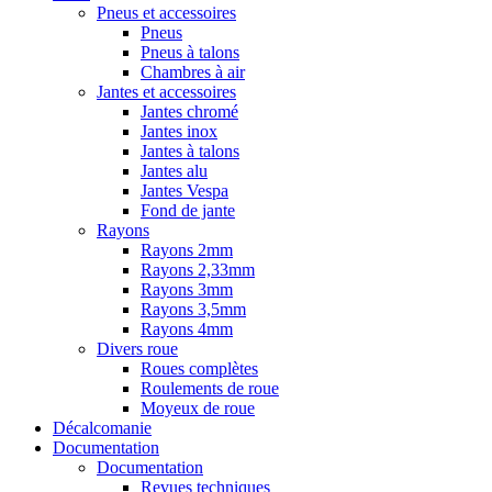
Pneus et accessoires
Pneus
Pneus à talons
Chambres à air
Jantes et accessoires
Jantes chromé
Jantes inox
Jantes à talons
Jantes alu
Jantes Vespa
Fond de jante
Rayons
Rayons 2mm
Rayons 2,33mm
Rayons 3mm
Rayons 3,5mm
Rayons 4mm
Divers roue
Roues complètes
Roulements de roue
Moyeux de roue
Décalcomanie
Documentation
Documentation
Revues techniques