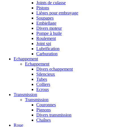
Joints de culasse
Pistons
Lièges pour embrayage
Soupapes
Embiellage
Divers moteur
Pompe à huile
Roulement
Joint spi
Lubrification
Carburation
Echappement
Echappement
Divers echappement
Silencieux
Tubes
Colliers
Ecrous
Transmission
Transmission
Couronnes
Pignons
Divers transmission
Chaînes
Roue