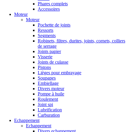
Phares complets
Accessoires
Moteur
Moteur
Pochette de joints
Ressorts
Segments
Robinets, filtres, durites, joints, cornets, colliers
de serrage
Joints papier
Visserie
Joints de culasse
Pistons
Lièges pour embrayage
Soupapes
Embiellage
Divers moteur
Pompe à huile
Roulement
Joint spi
Lubrification
Carburation
Echappement
Echappement
Divers echappement