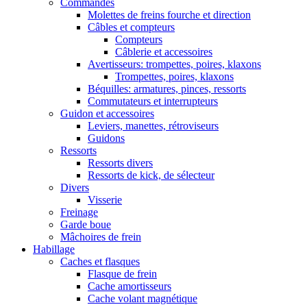
Commandes
Molettes de freins fourche et direction
Câbles et compteurs
Compteurs
Câblerie et accessoires
Avertisseurs: trompettes, poires, klaxons
Trompettes, poires, klaxons
Béquilles: armatures, pinces, ressorts
Commutateurs et interrupteurs
Guidon et accessoires
Leviers, manettes, rétroviseurs
Guidons
Ressorts
Ressorts divers
Ressorts de kick, de sélecteur
Divers
Visserie
Freinage
Garde boue
Mâchoires de frein
Habillage
Caches et flasques
Flasque de frein
Cache amortisseurs
Cache volant magnétique