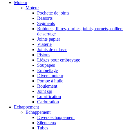
Moteur
Moteur
Pochette de joints
Ressorts
Segments
Robinets, filtres, durites, joints, cornets, colliers
de serrage
Joints papier
Visserie
Joints de culasse
Pistons
Lièges pour embrayage
Soupapes
Embiellage
Divers moteur
Pompe à huile
Roulement
Joint spi
Lubrification
Carburation
Echappement
Echappement
Divers echappement
Silencieux
Tubes