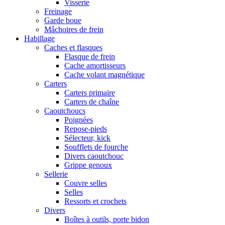
Visserie
Freinage
Garde boue
Mâchoires de frein
Habillage
Caches et flasques
Flasque de frein
Cache amortisseurs
Cache volant magnétique
Carters
Carters primaire
Carters de chaîne
Caoutchoucs
Poignées
Repose-pieds
Sélecteur, kick
Soufflets de fourche
Divers caoutchouc
Grippe genoux
Sellerie
Couvre selles
Selles
Ressorts et crochets
Divers
Boîtes à outils, porte bidon